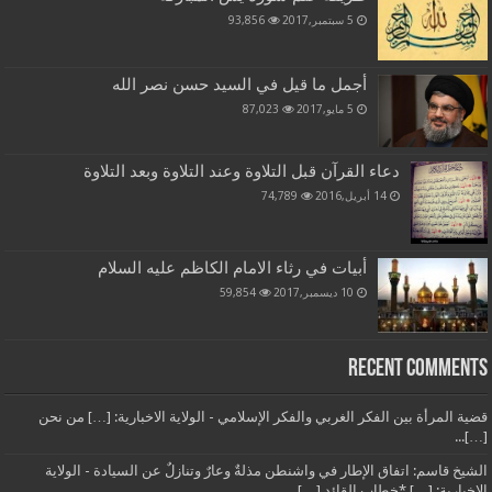
5 سبتمبر,2017
93,856
أجمل ما قيل في السيد حسن نصر الله
5 مايو,2017
87,023
دعاء القرآن قبل التلاوة وعند التلاوة وبعد التلاوة
14 أبريل,2016
74,789
أبيات في رثاء الامام الكاظم عليه السلام
10 ديسمبر,2017
59,854
Recent Comments
قضية المرأة بين الفكر الغربي والفكر الإسلامي - الولاية الاخبارية: […] من نحن
[…]...
الشيخ قاسم: اتفاق الإطار في واشنطن مذلةٌ وعارٌ وتنازلٌ عن السيادة - الولاية
الاخبارية: […] *خطاب القائد […]...