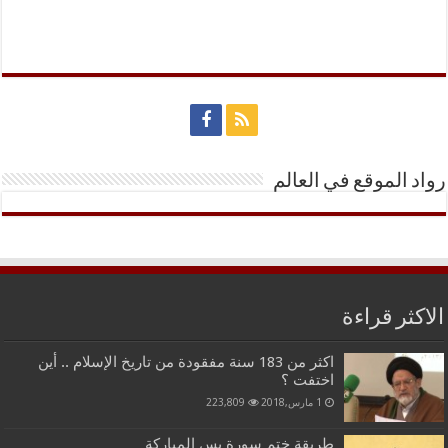
رواد الموقع في العالم
الاكثر قراءة
اكثر من 183 سنة مفقودة من تاريخ الإسلام .. أين
اختفت ؟
1 مارس,2018
223,809
طريقة ختم سورة يس المباركة