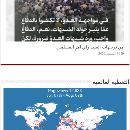
من توجيهات السيد ولي امر المسلمين
15 ديسمبر,2025
التغطية العالمية
12,833 Pageviews
Jul. 07th - Aug. 07th