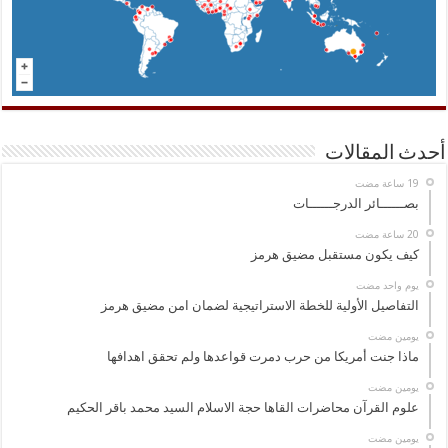
أحدث المقالات
بصــــــائر الدرجــــــات
كيف يكون مستقبل مضيق هرمز
‏يوم واحد مضت
التفاصيل الأولية للخطة الاستراتيجية لضمان امن مضيق هرمز
‏يومين مضت
ماذا جنت أمريكا من حرب دمرت قواعدها ولم تحقق اهدافها
‏يومين مضت
علوم القرآن محاضرات القاها حجة الاسلام السيد محمد باقر الحكيم
‏يومين مضت