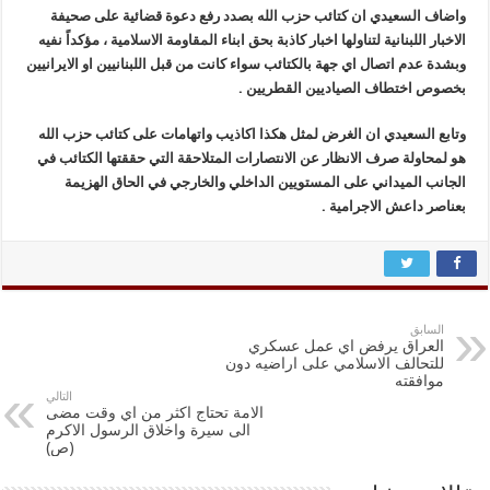
واضاف السعيدي ان كتائب حزب الله بصدد رفع دعوة قضائية على صحيفة
الاخبار اللبنانية لتناولها اخبار كاذبة بحق ابناء المقاومة الاسلامية ، مؤكداً نفيه
وبشدة عدم اتصال اي جهة بالكتائب سواء كانت من قبل اللبنانيين او الايرانيين
بخصوص اختطاف الصياديين القطريين .
وتابع السعيدي ان الغرض لمثل هكذا اكاذيب واتهامات على كتائب حزب الله
هو لمحاولة صرف الانظار عن الانتصارات المتلاحقة التي حققتها الكتائب في
الجانب الميداني على المستويين الداخلي والخارجي في الحاق الهزيمة
بعناصر داعش الاجرامية .
السابق
العراق يرفض اي عمل عسكري
للتحالف الاسلامي على اراضيه دون
موافقته
التالي
الامة تحتاج اكثر من اي وقت مضى
الى سيرة واخلاق الرسول الاكرم
(ص)