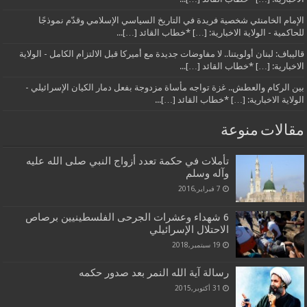
الإمام الخامنئي شخصية فريدة في التاريخ السياسي الإسلامي وقدّم نموذجًا
للحاكمية - الولاية الاخبارية: […] *خطاب القائد […]...
قاليباف: لبنان أولويتنا.. لا مفاوضات جديدة مع أميركا قبل الالتزام الكامل - الولاية
الاخبارية: […] *خطاب القائد […]...
بين الركام والعطش.. غزة تواجه مأساة مزدوجة بفعل دمار الكيان الإسرائيلي -
الولاية الاخبارية: […] *خطاب القائد […]...
مقالات منوعة
تأملات في حكمة تعدد أزواج النبي صلى الله عليه
وآله وسلم
7 فبراير,2016
6 شهداء وعشرات الجرحى الفلسطينيين برصاص
الاحتلال الإسرائيلي
19 سبتمبر,2018
رسالة آية الله النمر بعد صدور حكمه
31 أكتوبر,2015