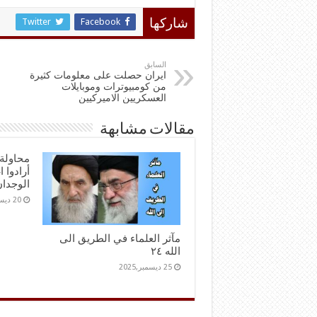
Twitter
Facebook
شاركها
السابق
ايران حصلت على معلومات كثيرة
من كومبيوترات وموبايلات
العسكريين الاميركيين
مقالات مشابهة
محاولة 
أرادوا 
الوجدا
20 ديسمبر,2025
مآثر العلماء في الطريق الى
الله ٢٤
25 ديسمبر,2025