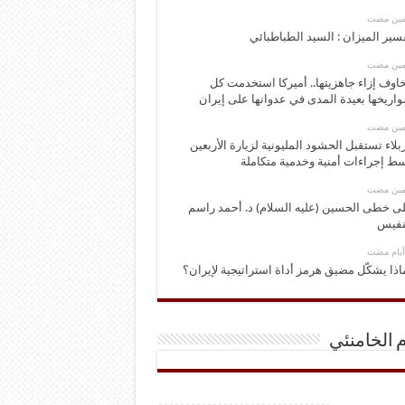
ومين مضت
سير الميزان : السيد الطباطبائي
ومين مضت
اوف إزاء جاهزيتها.. أميركا استخدمت كل
اريخها بعيدة المدى في عدوانها على إيران
ومين مضت
بلاء تستقبل الحشود المليونية لزيارة الأربعين
ط إجراءات أمنية وخدمية متكاملة
ومين مضت
ى خطى الحسين (عليه السلام) د. أحمد راسم
نفيس
اذا يشكّل مضيق هرمز أداة استراتيجية لإيران؟
م الخامنئي