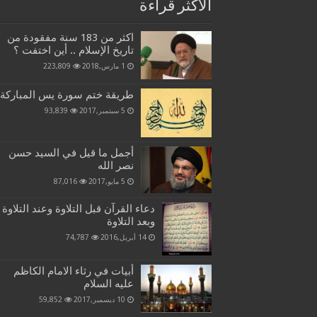
الاكثر قراءة
اكثر من 183 سنة مفقودة من
تاريخ الإسلام .. أين اختفت ؟
1 مارس,2018
223,809
طريقة ختم سورة يس المباركة
5 سبتمبر,2017
93,839
أجمل ما قيل في السيد حسن
نصر الله
5 مايو,2017
87,016
دعاء القرآن قبل التلاوة وعند التلاوة
وبعد التلاوة
14 أبريل,2016
74,787
أبيات في رثاء الامام الكاظم
عليه السلام
10 ديسمبر,2017
59,852