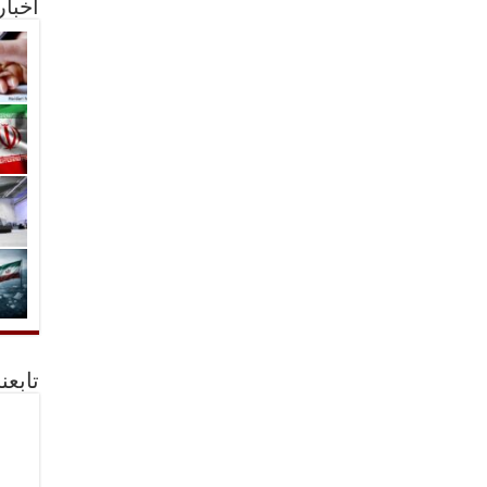
أخبا
تابعن