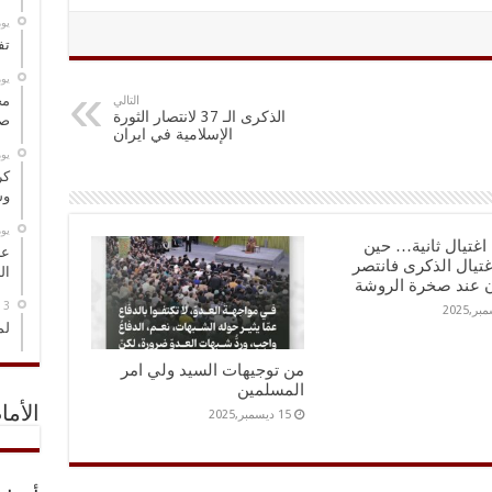
‏ي
تف
‏ي
مخ
التالي
الذكرى الـ 37 لانتصار الثورة
صو
الإسلامية في ايران
‏ي
كر
وس
‏ي
اغتيال ثانية… حين
عل
اغتيال الذكرى فانتصر
ال
ن عند صخرة الروشة
لم
من توجيهات السيد ولي امر
المسلمين
الأما
15 ديسمبر,2025