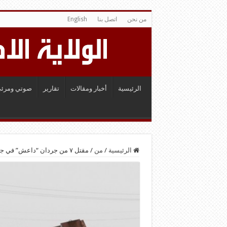
من نحن
اتصل بنا
English
الرئيسية
أخبار ومقالات
تقارير
صوتي ومرئي
الرئيسية
/
من
/
مقتل ٧ من جردان “داعش” في جبال مكحول على يد الحشد الشعبي