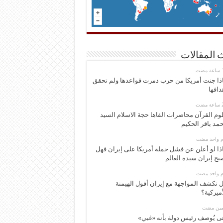
 المقالات
ذا جنت أمريكا من حرب دمرت قواعدها ولم تحقق
دافها
وم القرآن محاضرات القاها حجة الاسلام السيد
مد باقر الحكيم
وم واحد مضت
ذا لو أعلن عن فشل حملة أمريكا على إيران فهل
بح إيران سيدة العالم
وم واحد مضت
 تكشف المواجهة مع إيران أفول الهيمنة
أميركية؟
ومين مضت
ى يُوصف رئيس دولة بأنه «غبي»