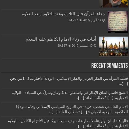
دعاء القرآن قبل التلاوة وعند التلاوة وبعد التلاوة
14 أبريل,2016
74,792
أبيات في رثاء الامام الكاظم عليه السلام
10 ديسمبر,2017
59,857
Recent Comments
قضية المرأة بين الفكر الغربي والفكر الإسلامي - الولاية الاخبارية: […] من نحن
[…]...
الشيخ قاسم: اتفاق الإطار في واشنطن مذلةٌ وعارٌ وتنازلٌ عن السيادة - الولاية
الاخبارية: […] *خطاب القائد […]...
الإمام الخامنئي شخصية فريدة في التاريخ السياسي الإسلامي وقدّم نموذجًا
للحاكمية - الولاية الاخبارية: […] *خطاب القائد […]...
قاليباف: لبنان أولويتنا.. لا مفاوضات جديدة مع أميركا قبل الالتزام الكامل - الولاية
الاخبارية: […] *خطاب القائد […]...