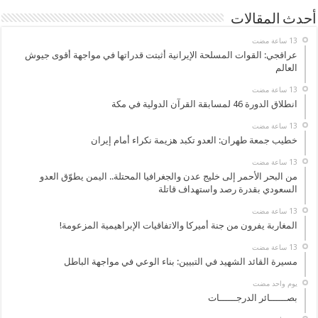
أحدث المقالات
عراقجي: القوات المسلحة الإيرانية أثبتت قدراتها في مواجهة أقوى جيوش
العالم
انطلاق الدورة 46 لمسابقة القرآن الدولية في مكة
خطيب جمعة طهران: العدو تكبد هزيمة نكراء أمام إيران
من البحر الأحمر إلى خليج عدن والجغرافيا المحتلة.. اليمن يطوّق العدو
السعودي بقدرة رصد واستهداف قاتلة
المغاربة يفرون من جنة أميركا والاتفاقيات الإبراهيمية المزعومة!
مسيرة القائد الشهيد في التبيين: بناء الوعي في مواجهة الباطل
‏يوم واحد مضت
بصــــــائر الدرجــــــات