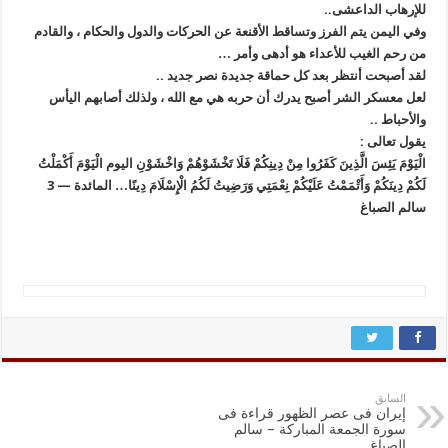
للإرهاب الداعشى..
وفي اليمن يتم الفرز وتساقط الأقنعة عن الحركات والدول والحكام ، والقادم
من رحم الغيب للأعداء هو أدهى وأمر …
لقد أصبحت أنتظر بعد كل حماقة جديدة نصر جديد ..
لعل معسكر الشر أصبح يدرك أن حربه هي مع الله ، ولذلك أصابهم اليأس
والأحباط ..
يقول تعالى :
الْيَوْمَ يَئِسَ الَّذِينَ كَفَرُوا مِنْ دِينِكُمْ فَلَا تَخْشَوْهُمْ وَاخْشَوْنِ اليوم الْيَوْمَ أَكْمَلْتُ
لَكُمْ دِينَكُمْ وَأَتْمَمْتُ عَلَيْكُمْ نِعْمَتِي وَرَضِيتُ لَكُمُ الْإِسْلَامَ دِينًا… المائدة — 3
سالم الصباغ
السابق
إيران فى عصر الظهور قراءة فى
سورة الجمعة المباركة – سالم
الصباغ