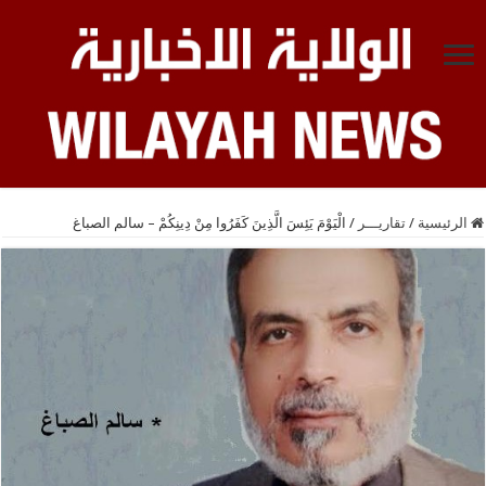
الرئيسية
/
تقاريـــر
/
الْيَوْمَ يَئِسَ الَّذِينَ كَفَرُوا مِنْ دِينِكُمْ – سالم الصباغ