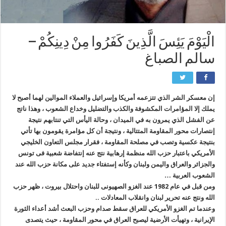
الْيَوْمَ يَئِسَ الَّذِينَ كَفَرُوا مِنْ دِينِكُمْ –
سالم الصباغ
إن معسكر الشر الذي تتزعمه أمريكا وإسرائيل والعملاء الموالين لهما أصبح لا
يملك إلا المؤامرات المكشوفة والكذب والتضليل وخداع الشعوب ، وهذا ناتج
عن الفشل الذي يمرون به في الميدان ، وحالة اليأس التي تنتابهم نتيجة
إنتصارات محور المقاومة المتتالية ، ونتيجة أن كل مؤامرة يقومون بها تأتي
بنتيجة عكسية وتصب في مصلحة المقاومة ، فقرار مجلس التعاون الخليجي
الأمريكي باعتبار حزب الله منظمة إرهابية نتج عنه إنتفاضة شعبية فى تونس
والجزائر والعراق واليمن ولبنان وكأنه إستفتاء جديد على مكانة حزب الله عند
الشعوب العربية …
ومن قبل في عام 1982 عند الغزو الصهيونى للبنان واحتلال بيروت ، ظهر حزب
الله ونتج عنه تحرير لبنان وانقلاب المعادلات ..
وعندما تم الغزو الأمريكي للعراق سقط صدام وحزب البعث أشد أعداء الثورة
الإيرانية ، وتهيأت الأرضية ليصبح العراق في محور المقاومة ، حيث يتصدى