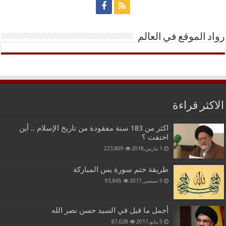
رواد الموقع في العالم
الاكثر قراءة
اكثر من 183 سنة مفقودة من تاريخ الإسلام .. أين
اختفت ؟
1 مارس,2018
223,809
طريقة ختم سورة يس المباركة
5 سبتمبر,2017
93,865
أجمل ما قيل في السيد حسن نصر الله
5 مايو,2017
87,028