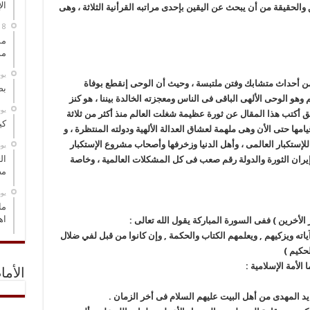
ال
والحقيقة من أن يبحث عن اليقين بإحدى مراتبه القرأنية الثلاثة ، وهى
مس
مو
‏ي
من أحداث متشابك وفتن ملتبسة ، وحيث أن الوحى إنقطع بوفاة
بص
هو الوحى الألهى الباقى فى الناس ومعجزته الخالدة بيننا ، هو كنز
‏ي
 أكتب هذا المقال عن ثورة عظيمة شغلت العالم منذ أكثر من ثلاثة
كي
يامها حتى الأن وهى ملهمة لعشاق العدالة الألهية ودولته المنتظرة ، و
إستكبار العالمى ، وأهل الدنيا وزخرفها وأصحاب مشروع الإستكبار
‏ي
ال
 إيران الثورة والدولة رقم صعب فى كل المشكلات العالمية ، وخاصة
مض
‏ي
ما
اه
لأخرين ) ففى السورة المباركة يقول الله تعالى :
ياته ويزكيهم , ويعلمهم الكتاب والحكمة , وإن كانوا من قبل لفي ضلال
لحكيم )
الأمة الإسلامية :
الأما
 يد المهدى من أهل البيت عليهم السلام فى أخر الزمان .