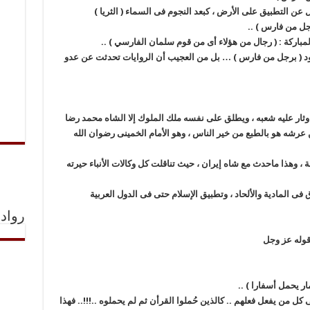
ل عن التطبيق على الأرض ، كبعد النجوم فى السماء ( الثريا )
 رجل من فارس ) ..
مباركة : ( رجال من هؤلاء أى من قوم سلمان الفارسي ) ..
صود ( برجل من فارس ) … بل من العجيب أن الروايات تحدثت عن عدو
 وثار عليه شعبه ، ويطلق على نفسه ملك الملوك إلا الشاه محمد رضا
عرشه هو بالطبع من خير الناس ، وهو الأمام الخمينى رضوان الله
وهذا ماحدث مع شاه إيران ، حيث تناقلت كل وكالات الأنباء حيرته
ى المادية والألحاد ، وتطبيق الإسلام حتى فى الدول العربية
رواد 
 قوله عز وجل
ار يحمل أسفارا ) ..
كل من يفعل فعلهم .. كالذين حُملوا القرأن ثم لم يحملوه ..!!!.. فهذا