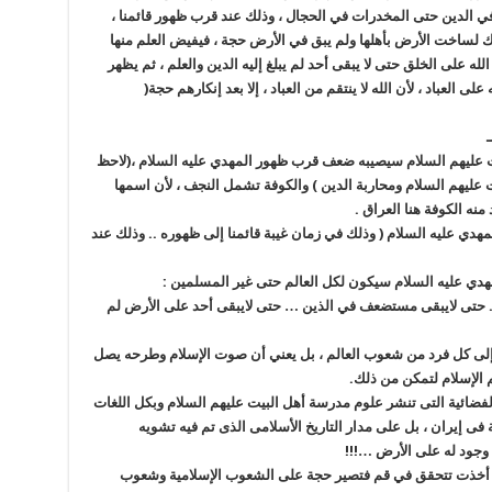
 الدين حتى المخدرات في الحجال ، وذلك عند قرب ظهور قائمنا ،
لك لساخت الأرض بأهلها ولم يبق في الأرض حجة ، فيفيض العلم منها
له على الخلق حتى لا يبقى أحد لم يبلغ إليه الدين والعلم ، ثم يظهر
ى العباد ، لأن الله لا ينتقم من العباد ، إلا بعد إنكارهم حجة(
ـ
لبيت عليهم السلام سيصيبه ضعف قرب ظهور المهدي عليه السلام ،(لاحظ
ليهم السلام ومحاربة الدين ) والكوفة تشمل النجف ، لأن اسمها
منه الكوفة هنا العراق .
دي عليه السلام ( وذلك في زمان غيبة قائمنا إلى ظهوره .. وذلك عند
لمهدي عليه السلام سيكون لكل العالم حتى غير المسلمين :
ق. حتى لايبقى مستضعف في الذين … حتى لايبقى أحد على الأرض لم
ا إلى كل فرد من شعوب العالم ، بل يعني أن صوت الإسلام وطرحه يصل
م الإسلام لتمكن من ذلك.
ضائية التى تنشر علوم مدرسة أهل البيت عليهم السلام وبكل اللغات
ية فى إيران ، بل على مدار التاريخ الأسلامى الذى تم فيه تشويه
 وجود له على الأرض …!!!
د أخذت تتحقق في قم فتصير حجة على الشعوب الإسلامية وشعوب