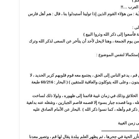
كم )
العرب …!!
: من هؤلاء القوم الذين إذا تولينا أستبدلوا بنا ، قال : هم أهل فارس
لى :
ة فأسعوا إلى ذكر الله وذروا البيع )
 يوم الجمعة ، وهنا لايحل لأحد أن يتأخر عن السعى لذكر الله وترك
 إستكمالا لنفس الموضوع :
 قم ، يدعو الناس إلى الحق ، يجتمع معه قوم قلوبهم كزبر الحديد ، لا
تزلهم الرياح العواصف ، لا يملون من الحرب ولايجبنون ، وعلى الله يتوكلون والعاقبة للمتقين ) ( البحار : 60/216 طبعة
الخلائق وذلك في زمان غيبة قائمنا إلى ظهوره ، ولولا ذلك لساخت
أهله ، وما قصده جبار بسوء إلا قصمه قاصم الجبارين ، وشغله عنه بداهية
ذكر قم وأهله ، كما نسوا ذكر الله ) .البحار عن الأمام الصادق عليه
ى زمن الغيبة
ــــــــــــــــــــــــــــــ
أزر الحية في جحرها ، ثم يظهر العلم ببلدة يقال لها قم ، وتصير معدنا