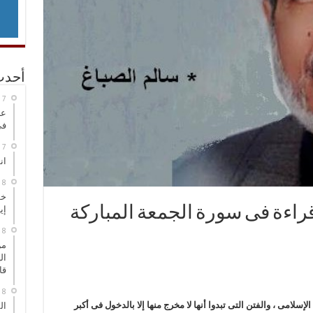
أحدث
عر
في
انطلاق
خط
راءة فى سورة الجمعة المباركة
إي
من
ال
قا
الإسلامى ، والفتن التى تبدوا أنها لا مخرج منها إلا بالدخول فى أكبر
ال