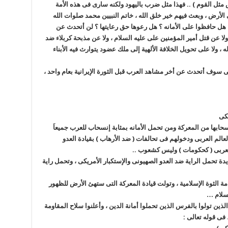
س مثل القوم ) .. فهذا مثل ضرب باليهود ولكنه سارى فى هذه الأمة
 الأرض ، وبعث فيهم خير خلق الله ، خاتم النبيين محمد صلوات الله
؟ هل حافظوا على الأمانه ؟ هل رعوها حق رعايتها ؟ لن أتحدث عن
لا عن قتل أمير المؤمنين على عليه السلام ، ولا عن مذبحة كربلاء ضد
، ولا على تحويل الخلافة الألهية إلى ملك عضود يتوارث فيه الأبناء
ى سوف أتحدث عن أخر مشاهد العرب قبل الثورة الإيرانية بعام واحد ،
حابها من المعركة ومن تحمل الأمانه بمثابة إنسحاب للعرب جميعاَ
الم العربى ودخولهم فى تحالفات ( ضد الأرهاب ) بقيادة العدو
 العربى ( كحكومات ) وليس كشعوب ..
دة تحمل الراية ضد العدو الصهيونى والإستكبار الأمريكى ، وتحمل راية
فى العام التالى مباشرة 1979 حيث قامة الثوة الإسلامية ، وتولت قيادة المعركة التى ستهئ الأرض للظهور
لسلام …
ذين تولوا بالفرس الذين تحملوا أمانة الدين ، وأعلنوا سلاح المقاومة
فى قوله تعالى :