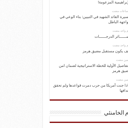
إبراهيمية المزعومة!
يرة القائد الشهيد في التبيين: بناء الوعي في
اجهة الباطل
وم واحد مضت
ــــــائر الدرجــــــات
وم واحد مضت
ف يكون مستقبل مضيق هرمز
ومين مضت
تفاصيل الأولية للخطة الاستراتيجية لضمان امن
يق هرمز
ومين مضت
ذا جنت أمريكا من حرب دمرت قواعدها ولم تحقق
دافها
م الخامنئي