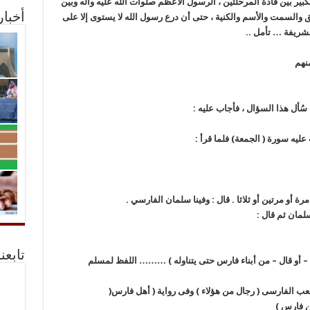
ير بين قادة المرحلتين ، الرسول الأعظم صلوات الله عليه وأله وبين
أخبا
لق والسمت والأسم والكنية ، حتى أن درع رسول الله لا يستوى إلا على
لشريفة … تأمل ..
منهم
ُأل هذا السؤال ، فأجاب عليه :
عليه سورة ( الجمعة) فلما قرأ :
ة أو مرتين أو ثلاثا . قال : وفينا سلمان الفارسي .
لمان ثم قال :
تابعن
 – أو قال – من أبناء فارس حتى يتناوله ) ……… اللفظ لمسلم
عب الفارسى ( رجال من هؤلاء ) وفى رواية ( أهل فارس(
ن فارس )