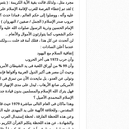
مجرد مثل ، ولذلك قالت بقية الأية الكريمة : ( بئ
) لقد تم إعطاء الفرصة للعرب لإقامة الإسلام على
عليه وأله ، ووصلوا إلى حكم العالم ، فماذا حدث 
حروب صدر الإسلام ( الجمل / صفين / النهروان ) و
الإمام الحسين وذرية الرسول صلوات الله عليه وأله 
حكم الشعوب كما يتوارثون الأموال والأنعام ..
لن أتحدث عن كل هذا ، فتلك أمة قد خلت ،،،،ولكن
عندما أعلن السادات :
إتفاقية السلام مع اليهود
وأن حرب 1973 هى أخر الحروب
وأن 99 % من أوراق اللعبة فى يد الشيطان الأمريكى
وحيث أن مصر هى أكبر الدول العربية وأقواها فإنس
وتولى عن العدو ، بل مايحدث الأن من تمزق فى الع
الأمريكى صانع الأرهاب ، ليدل على مدى الإنهيار
فهل يترك الله الإسلام والمسلمين بدون قيادة جدي
الإسلام المحمدى الأصيل ؟
وهذا ماكان 
المقدس ، وللخلافة الألهية على يد المهدى عليه ا
وعن هذه اللحظة الفارقة ، لحظة إستبدال العرب ال
والشهادة ، عن هذه اللحظة يتكلم القرأن الكريم ، 