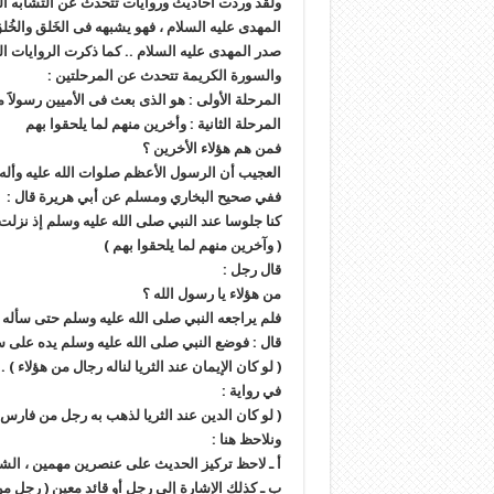
ولقد وردت أحاديث وروايات تتحدث عن التشابه الكب
المهدى عليه السلام ، فهو يشبهه فى الخَلق والخُ
صدر المهدى عليه السلام .. كما ذكرت الروايات ا
والسورة الكريمة تتحدث عن المرحلتين :
المرحلة الأولى : هو الذى بعث فى الأميين رسولاََ 
المرحلة الثانية : وأخرين منهم لما يلحقوا بهم
فمن هم هؤلاء الأخرين ؟
العجيب أن الرسول الأعظم صلوات الله عليه وأله س
ففي صحيح البخاري ومسلم عن أبي هريرة قال :
كنا جلوسا عند النبي صلى الله عليه وسلم إذ نزلت 
( وآخرين منهم لما يلحقوا بهم )
قال رجل :
من هؤلاء يا رسول الله ؟
فلم يراجعه النبي صلى الله عليه وسلم حتى سأله مر
قال : فوضع النبي صلى الله عليه وسلم يده على س
( لو كان الإيمان عند الثريا لناله رجال من هؤلاء ) .
في رواية :
( لو كان الدين عند الثريا لذهب به رجل من فارس
ونلاحظ هنا :
أ ـ لاحظ تركيز الحديث على عنصرين مهمين ، الش
ب ـ كذلك الإشارة إلى رجل أو قائد معين ( رجل م