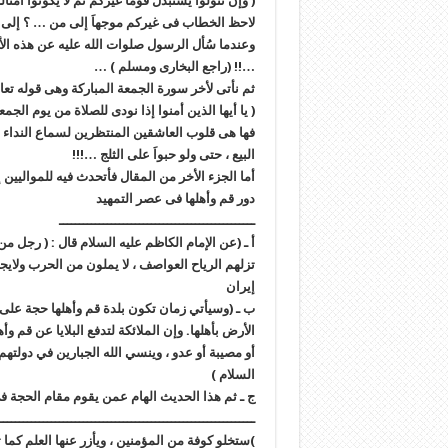
( وإن تتولوا يستبدل قوماَ غيركم ثم لا يكونوا أمثال
لاحظ الخطاب فى غيركم موجهاَ إلى من … ؟ إلى 
وعندما سُأل الرسول صلوات الله عليه عن هذه الأية 
…!! (راجع البخارى ومسلم ) …
ثم نأتى لأخر سورة الجمعة المباركة وهى قوله تعا
( يا أيها الذين أمنوا إذا نودى للصلاة من يوم الجمع
فها هى قلوب العاشقين المنتظرين لسماع النداء من
البيع ، حتى ولو حبواَ على الثلج …!!!
أما الجزء الأخر من المقال فأتحدث فيه للمواليين
دور قم وأهلها فى عصر التمهيد
ـــــــــــــــــــــــــــــــــــــــــــــــــ
أ ـ (عن الإمام الكاظم عليه السلام قال : ( رجل من
إيران
ب ـ (وسيأتي زمان تكون بلدة قم وأهلها حجة على 
الأرض بأهلها. وإن الملائكة لتدفع البلايا عن قم و
أو مصيبة أو عدو ، وينسي الله الجبارين في دولتهم 
السلام )
ج ـ ثم هذا الحديث الهام عمن يقوم مقام الحجة ف
ــــــــــــــــــــــــــــــــــــــــــــــــــــــــــــــــ
)ستخلو كوفة من المؤمنين ، ويأزر عنها العلم كما ت