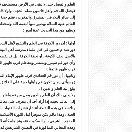
للعلم والفضل حتى لا يبقى في الأرض مستضعف في
فيجعل الله قم وأهل قائمين مقام الحجة ، ولولا ذ
إلى سائر البلاد في المشرق والمغرب ، فتتم حجة ال
القائم عليه السلام ويصير سبباً لنقمة الله وسخطه عل
ويظهر من هذا الحديث عدة أمور :
ــــــــــــــــــــــــــــــــــــــــــــــــــــــــــــــــ
أولها : أن دور الكوفة في العلم والتشيع لأهل ا
دور صدام حسين فى قتل علماء مدرسة أهل البيت ع
بالأصل نجف الكوفة ، أو نجفة الكوفة. بل قد يقصد 
وأن دور قم سيبرز ويستمر ويتعاظم قرب ظهور المه
قرب ظهور قائمنا )
وثانيها : أن دور قم العقائدي قرب ظهور الإمام ا
( وسيأتي زمان تكون قم وأهلها حجة على الخلائ
يبلغ إليه العلم والدين ) ،
ولا يعني ذلك أن العلم والدين يصل من قم وأهله
إلى العالم بحيث إذا أراد أحد أن يتعرف على معال
ونلاحظ فى هذه النقطة أنتشارعشرات القنوات الف
الحية ، وهذا مالم يكن متوفراَ قبل الثورة الأسلام
المذهب الشيعى ، أو السكوت عنه وتجاهله كأنه لا
وهذه المعاني المذكورة في النصين الشريفين ق