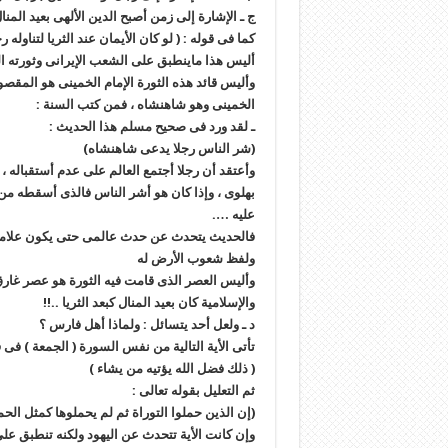
ج ـ الإشارة إلى زمن أصبح الدين الألهى بعيد المنا
كما فى قوله : ( لو كان الأيمان عند الثريا لتناوله
أليس هذا ماينطبق على الشعب الإيرانى وثورته ال
وأليس قائد هذه الثورة الإمام الخمينى هو المق
الخمينى وهو شاهنشاه ، فمن كتب السنة :
ـ لقد ورد فى صحيح مسلم هذا الحديث :
(شر الناس رجلا يدعى شاهنشاه)
وأعتقد أن رجلا أجتمع العالم على عدم أستقباله ،
بهلوى ، وإذا كان هو أشر الناس فالذى أسقطه من 
عليه ….
فالحديث يتحدث عن حدث عالمى حتى يكون علامة ، 
ولفظ شعوب الأرض له
وأليس العصر الذى قامت فيه الثورة هو عصر غارق ف
والإسلامية كان بعيد المنال كبعد الثريا ..!!
د ـ ولعل أحد يتسائل : ولماذا أهل فارس ؟
تأتى الأية التالية من نفس السورة ( الجمعة ) فى
( ذلك فضل الله يؤتيه من يشاء )
ثم التعليل بقوله تعالى :
(إن الذين حملوا التوراة ثم لم يحملوها كمثل الحم
وإن كانت الأية تتحدث عن اليهود ولكنه تنطبق على 