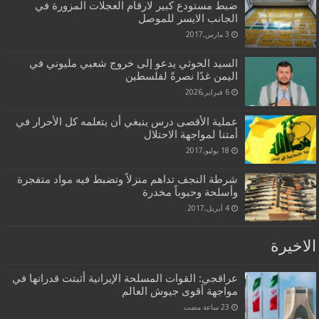
ضبط مستودع كبير لارقام العجلات المزورة في
الجانب الايسر للموصل
3 مارس,2017
السيد الحوثي يدعو إلى خروج شعبي مليوني في
اليمن غدًا نصرةً لفلسطين
6 فبراير,2026
عملية الأقصى درس ينبغي أن يتعلمه كل الأحرار في
أمتنا لمواجهة الاحتلال
18 يوليو,2017
شرطة النجف تداهم منزلاً وتضبط فيه مواد متفجرة
وأسلحة وحبوباً مخدرة
4 أبريل,2017
الاخيرة
عراقجي: القوات المسلحة الإيرانية أثبتت قدراتها في
مواجهة أقوى جيوش العالم