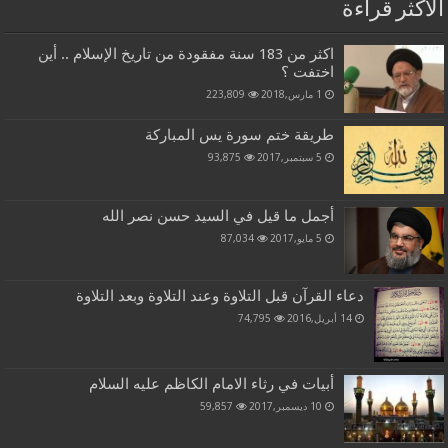
الاكثر قراءة
اكثر من 183 سنة مفقودة من تاريخ الإسلام .. أين
اختفت ؟
1 مارس,2018
223,809
طريقة ختم سورة يس المباركة
5 سبتمبر,2017
93,875
أجمل ما قيل في السيد حسن نصر الله
5 مايو,2017
87,034
دعاء القرآن قبل التلاوة وعند التلاوة وبعد التلاوة
14 أبريل,2016
74,795
أبيات في رثاء الامام الكاظم عليه السلام
10 ديسمبر,2017
59,857