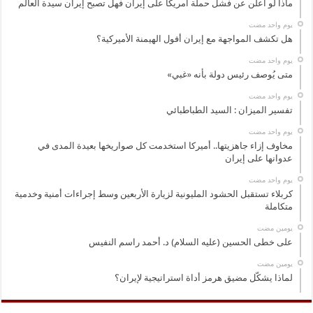
ماذا لو أعلن عن فشل حملة أمريكا على إيران فهل تصبح إيران سيدة العالم
‏يوم واحد مضت
هل تكشف المواجهة مع إيران أفول الهيمنة الأميركية؟
‏يوم واحد مضت
متى يُوصف رئيس دولة بأنه «غبي»
‏يوم واحد مضت
تفسير الميزان : السيد الطباطبائي
‏يوم واحد مضت
مخاوف إزاء جاهزيتها.. أميركا استخدمت كل صواريخها بعيدة المدى في
عدوانها على إيران
‏يوم واحد مضت
كربلاء تستقبل الحشود المليونية لزيارة الأربعين وسط إجراءات أمنية وخدمية
متكاملة
‏يومين مضت
على خطى الحسين (عليه السلام) د. أحمد راسم النفيس
‏يومين مضت
لماذا يشكّل مضيق هرمز أداة استراتيجية لإيران؟