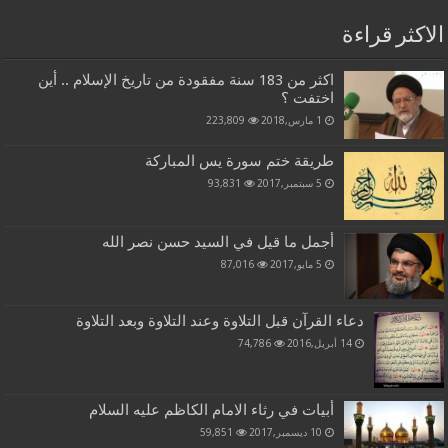
الاكثر قراءة
اكثر من 183 سنة مفقودة من تاريخ الإسلام .. أين
اختفت ؟
1 مارس,2018
223,809
طريقة ختم سورة يس المباركة
5 سبتمبر,2017
93,831
أجمل ما قيل في السيد حسن نصر الله
5 مايو,2017
87,016
دعاء القرآن قبل التلاوة وعند التلاوة وبعد التلاوة
14 أبريل,2016
74,786
أبيات في رثاء الامام الكاظم عليه السلام
10 ديسمبر,2017
59,851