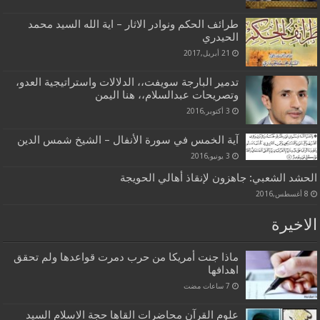
طرائف الحكم ونوادر الاثار – اية الله السيد محمد
الحيدري
21 أبريل,2017
تدمير البارجة سويفت،، الدلالات واستراتيجية العدو،
وتصريحات عبدالسلام،، هنا اليمن
3 أكتوبر,2016
آية الخمس في سورة الأنفال – الشيخ شمس الدين
3 يونيو,2016
الحشد الشعبي: جاهزون لإنقاذ أهالي الحويجة
8 أغسطس,2016
الاخيرة
ماذا جنت أمريكا من حرب دمرت قواعدها ولم تحقق
اهدافها
علوم القرآن محاضرات القاها حجة الاسلام السيد