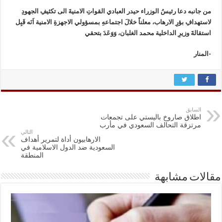
من جانبه دعا رئيسُ الوزراء حيدر العبادي القواتِ الامنيةَ الى تكثيفِ الجهودِ
لاستهدافِ بؤرِ الارهاب، معلناً خلالَ اجتماعهِ بمسؤولي الاجهزةِ الامنية اَنَه قَبِل
استقالةَ وزيرِ الداخلية محمد الغلبان، وَوَعَدَ بتحقي
-المنار
السابق
اطلاق صاروخ باليستي على تجمعات
مرتزقة التحالف السعودي في مأرب
التالي
الارهابیون أداة لتمریر أهداف
السعودیة ضد الدول الاسلامیة في
المنطقة
مقالات مشابهة