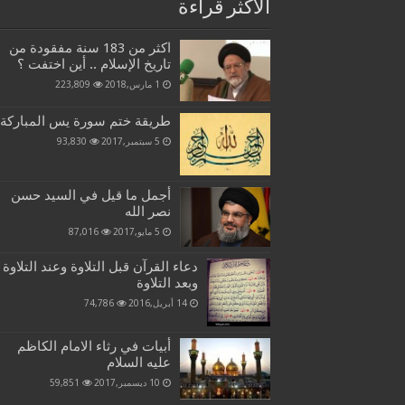
الاكثر قراءة
اكثر من 183 سنة مفقودة من
تاريخ الإسلام .. أين اختفت ؟
1 مارس,2018
223,809
طريقة ختم سورة يس المباركة
5 سبتمبر,2017
93,830
أجمل ما قيل في السيد حسن
نصر الله
5 مايو,2017
87,016
دعاء القرآن قبل التلاوة وعند التلاوة
وبعد التلاوة
14 أبريل,2016
74,786
أبيات في رثاء الامام الكاظم
عليه السلام
10 ديسمبر,2017
59,851