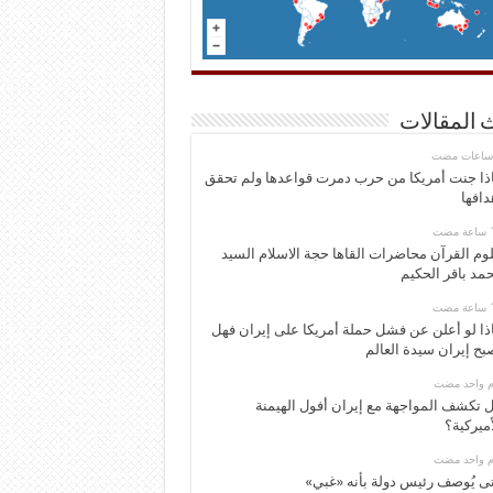
 المقالات
ذا جنت أمريكا من حرب دمرت قواعدها ولم تحقق
دافها
وم القرآن محاضرات القاها حجة الاسلام السيد
مد باقر الحكيم
ذا لو أعلن عن فشل حملة أمريكا على إيران فهل
بح إيران سيدة العالم
وم واحد مضت
 تكشف المواجهة مع إيران أفول الهيمنة
أميركية؟
وم واحد مضت
ى يُوصف رئيس دولة بأنه «غبي»