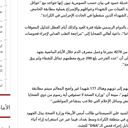
رة عديلة حمود في بيان حسب السومرية نيوز، إنها تتواجد مع “عوائل
‏ي
ذ العينات من الشهداء وعوائلهم والإسراع بعملية مطابقة الحامض
تف
ين الشهداء الذين سقطوا في الحادث الإجرامي في الكرادة”.
‏ي
مخ
الدوام الرسمي طيلة فترة العيد وكذلك أيام العطل لتذليل المعوقات
صو
نا”، داعية أهالي الضحايا إلى “مراجعة الطب العدلي لإجراء فحوصات
‏ي
كر
وس
وأشارت حمود إلى أن “مصرف الدم استقبل أكثر من 4270 متبرعا وعمل مصرف الدم خلال الأيام الماضية بجهد
استثنائي على مدار اليوم وبنظام التناوب”، لافتة إلى أن “عدد الجرحى بلغ 200 جريح معظمهم تماثل للشفاء ولم يبقَ
‏ي
عل
ال
‏ي
لم
وتابعت أن “عدد الشهداء بلغ 115 شهيدا تم تسليمهم إلى ذويهم وهناك 177 شهيدا غير واضح المعالم سيتم مطابقة
يهم”، مبينة أن “وزارة الصحة لا تستوفي أية رسوم من ذوي الضحايا
ض وسائل الإعلام التي تتلاعب بمشاعر المواطنين”.
الأما
السيد علي السيستاني طالب أمس الأربعاء وزارة الصحة ببذل الجهود
 في منطقة الكرادة وسط بغداد، فيما عبر عن استغرابه إزاء أنباء
اء فحص الـ”DNA” للجثث.