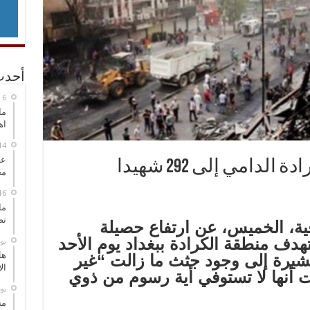
أحدث
ما
اه
عل
لدامي إلى 292 شهيدا
مح
ما
تص
ية، الخميس، عن ارتفاع حصيلة
تهدف منطقة الكرادة ببغداد يوم الأحد
‏ي
هل
29 شهيدا، مشيرة إلى وجود جثث ما زالت “غير
ال
ت أنها لا تستوفي أية رسوم من ذوي
‏ي
مت