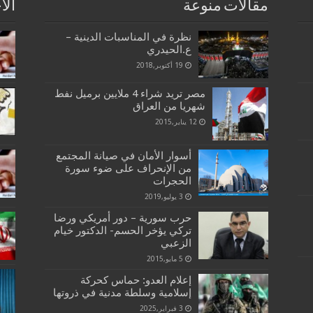
مقالات منوعة
الا
نظرة في المناسبات الدينية –
ع.الحيدري
19 أكتوبر,2018
مصر تريد شراء 4 ملايين برميل نفط
شهريا من العراق
12 يناير,2015
أسوار الأمان في صيانة المجتمع
من الإنحراف على ضوء سورة
الحجرات
3 يوليو,2019
حرب سورية – دور أمريكي ورضا
تركي يؤخر الحسم- الدكتور خيام
الزعبي
5 مايو,2015
إعلام العدو: حماس كحركة
إسلامية وسلطة مدنية في ذروتها
3 فبراير,2025