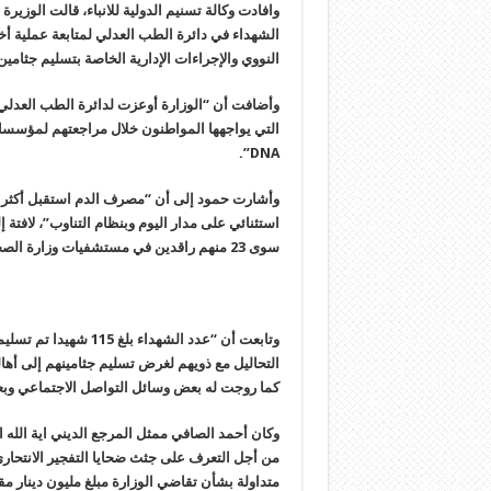
وافادت وكالة تسنيم الدولية للانباء، قالت الوزي
الشهداء في دائرة الطب العدلي لمتابعة عملية أخ
النووي والإجراءات الإدارية الخاصة بتسليم جثام
وأضافت أن “الوزارة أوعزت لدائرة الطب العدلي ب
التي يواجهها المواطنون خلال مراجعتهم لمؤسسات
DNA”.
سوى 23 منهم راقدين في مستشفيات وزارة الصحة”.
التحاليل مع ذويهم لغرض تسليم جثامينهم إلى أهال
كما روجت له بعض وسائل التواصل الاجتماعي وبع
وكان أحمد الصافي ممثل المرجع الديني اية الله 
من أجل التعرف على جثث ضحايا التفجير الانتحاري
متداولة بشأن تقاضي الوزارة مبلغ مليون دينار مقابل إجر