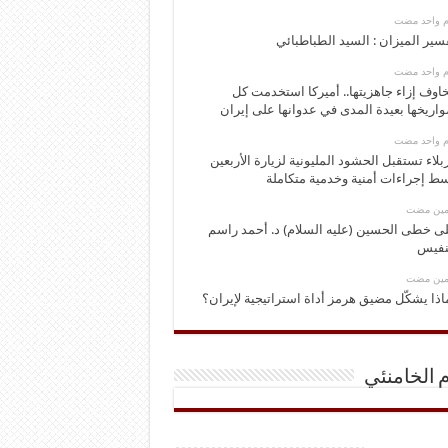
وم واحد مضت
سير الميزان : السيد الطباطبائي
وم واحد مضت
اوف إزاء جاهزيتها.. أميركا استخدمت كل
اريخها بعيدة المدى في عدوانها على إيران
وم واحد مضت
بلاء تستقبل الحشود المليونية لزيارة الأربعين
ط إجراءات أمنية وخدمية متكاملة
ومين مضت
ى خطى الحسين (عليه السلام) د. أحمد راسم
نفيس
ومين مضت
اذا يشكّل مضيق هرمز أداة استراتيجية لإيران؟
م الخامنئي