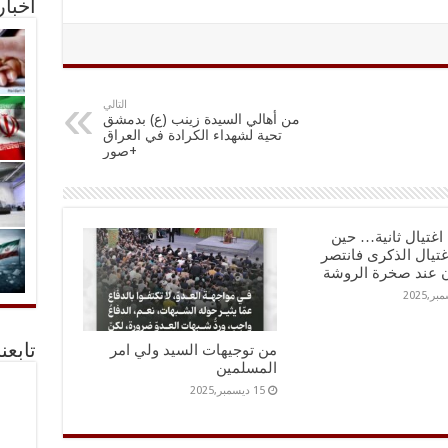
أخبا
التالي
من أهالي السيدة زينب (ع) بدمشق
تحية لشهداء الكرادة في العراق
+صور
اغتيال ثانية… حين
اغتيال الذكرى فانتصر
ن عند صخرة الروشة
من توجيهات السيد ولي امر
تابعن
المسلمين
15 ديسمبر,2025