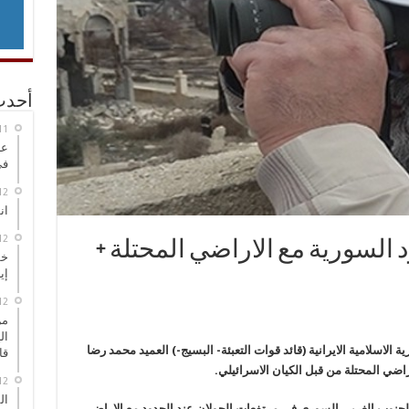
أحدث
عر
في
انطلاق
 السورية مع الاراضي المحتلة +
خط
إي
من
ال
لاسلامية الايرانية (قائد قوات التعبئة- البسيج-) العميد محمد رضا
قا
راضي المحتلة من قبل الكيان الاسرائيلي.
ال
الجنوب الغربي السوري في مرتفعات الجولان عند الحدود مع الاراضي