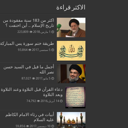
الاكثر قراءة
اكثر من 183 سنة مفقودة من
تاريخ الإسلام .. أين اختفت ؟
1 مارس,2018
223,809
طريقة ختم سورة يس المباركة
5 سبتمبر,2017
93,864
أجمل ما قيل في السيد حسن
نصر الله
5 مايو,2017
87,027
دعاء القرآن قبل التلاوة وعند التلاوة
وبعد التلاوة
14 أبريل,2016
74,792
أبيات في رثاء الامام الكاظم
عليه السلام
10 ديسمبر,2017
59,856