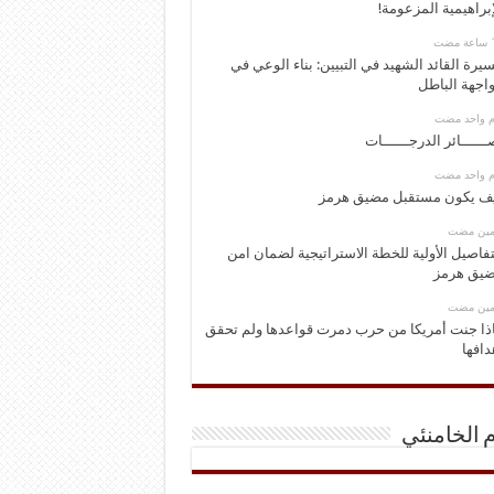
إبراهيمية المزعومة!
يرة القائد الشهيد في التبيين: بناء الوعي في
اجهة الباطل
وم واحد مضت
ــــــائر الدرجــــــات
وم واحد مضت
ف يكون مستقبل مضيق هرمز
ومين مضت
تفاصيل الأولية للخطة الاستراتيجية لضمان امن
يق هرمز
ومين مضت
ذا جنت أمريكا من حرب دمرت قواعدها ولم تحقق
دافها
م الخامنئي