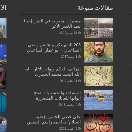
مقالات منوعة
الا
مسيرات مليونية في اليمن إحياءً
لعيد الغدير الأغر
18 يوليو,2022
205 الشهيدكريم هاشم راضي
الساعدي – أبو عمار الساعدي
1 يونيو,2017
طرائف الحكم ونوادر الاثار – اية
الله السيد محمد الحيدري
21 يناير,2017
المساجد والحسينيات تفتح
أبوابها للعائلات المتضررة
4 نوفمبر,2018
على خطى الحسين (عليه
السلام) د. أحمد راسم النفيس
6 أكتوبر,2025