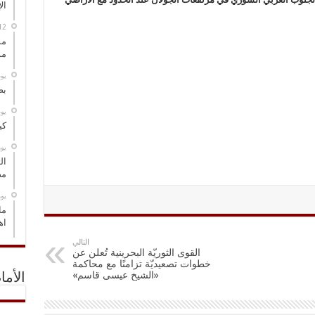
ال
مس
مو
‏ي
بص
‏ي
كي
‏ي
ال
مض
‏ي
ما
اه
التالي
القوى الثوريّة البحرينية تُعلن عن
خطوات تصعيديّة تزامنًا مع محاكمة
«الشيخ عيسى قاسم»
الأما