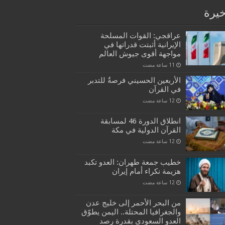
خيرة
عراقجي: القوات المسلحة
الإيرانية أثبتت قدراتها في
مواجهة أقوى جيوش العالم
الأربعين الحسيني فرصةٌ للتدبر
في القرآن
انطلاق الدورة 46 لمسابقة
القرآن الدولية في مكة
خطيب جمعة طهران: العدو تكبد
هزيمة نكراء أمام إيران
من البحر الأحمر إلى خليج عدن
والجغرافيا المحتلة.. اليمن يطوّق
العدو السعودي بقدرة رصد