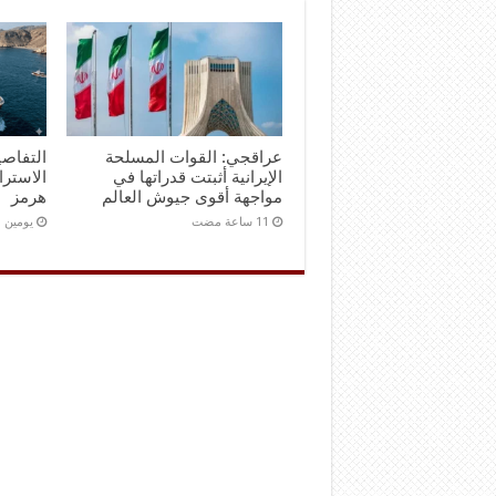
عراقجي: القوات المسلحة
التفاصي
الإيرانية أثبتت قدراتها في
الاستر
مواجهة أقوى جيوش العالم
هرمز
‏يومين