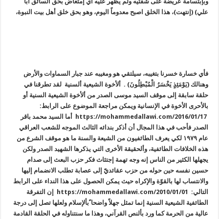
وبإبتسامة عريضة على شفتيه ولم يظهر عليه أي إمتعاض بحق السائق أبا
علي) (إنتهت)، هذا الخلق اصبح معدوماً اليوم، وهو بحق خلق أهل بيت النبوة،
فأي خسارة خسرنا بتغيبه، سيلتقي هو ومغيبه عند جبار السماوات والأرض
وهنالك (يَوْمَئِذٍ يَخْسَرُ الْمُبْطِلُونَ) . ألأخوة الشيعية ألسنية لقد تطرقنا في
حلقة سابقة إلى موقف السيد موسى الصدر من ألأخوة الشيعية السنية أو
بالأحرى الأخوة في الإنسانية ويمكن مراجعة الموضوع على الرابط:
https://mohammedallawi.com/2016/01/17 أما السيد محمد باقر
الصدر فأحب في هذا المجال أن أذكر بندائه الثالث الموجه للشعب العراقي
عام ١٩٧٩ لكي يعرف الطائفيون من الشيعة والسنة ما هو موقف الشرع من
هذه الخلافات الطائفية، وألحقيقة الأخرى التي يذكرها الشهيد الصدر ولكن
يجهلها الكثير من الناس إنه وجه تهمة إجتثاث فكر حزب البعث إلى صدام
حسين نفسه حين حوله من حزب عقائديّ إلى عصابة تطلب الانضمام إليها
والانتساب لها بالقوّة والإكراه حيث يمكن الحصول على هذا النداء على الرابط
التالي: https://mohammedallawi.com/2010/01/01 إن التفرقة
الطائفية الشيعية السنية إنما تمثل جهلاً واضحا ًبألإسلام ولعلها تصل إلى درجة
عالية من الحرمة كما ورد بألنص القرآني، وهذا ما سنتناوله في الحلقة القادمة