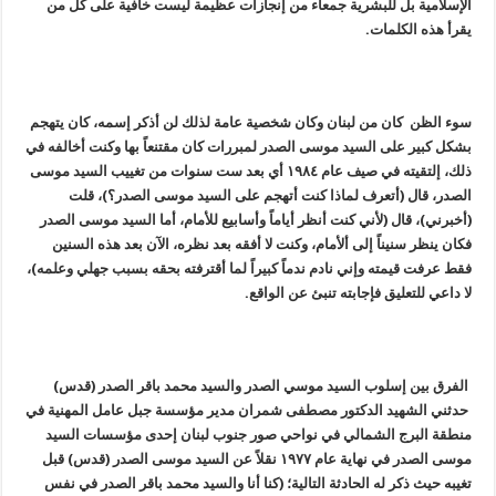
الإسلامية بل للبشرية جمعاء من إنجازات عظيمة ليست خافية على كل من
يقرأ هذه الكلمات.
سوء الظن كان من لبنان وكان شخصية عامة لذلك لن أذكر إسمه، كان يتهجم
بشكل كبير على السيد موسى الصدر لمبررات كان مقتنعاً بها وكنت أخالفه في
ذلك، إلتقيته في صيف عام ١٩٨٤ أي بعد ست سنوات من تغييب السيد موسى
الصدر، قال (أتعرف لماذا كنت أتهجم على السيد موسى الصدر؟)، قلت
(أخبرني)، قال (لأني كنت أنظر أياماً وأسابيع للأمام، أما السيد موسى الصدر
فكان ينظر سنيناً إلى ألأمام، وكنت لا أفقه بعد نظره، الآن بعد هذه السنين
فقط عرفت قيمته وإني نادم ندماً كبيراً لما أقترفته بحقه بسبب جهلي وعلمه)،
لا داعي للتعليق فإجابته تنبئ عن الواقع.
الفرق بين إسلوب السيد موسي الصدر والسيد محمد باقر الصدر (قدس)
حدثني الشهيد الدكتور مصطفى شمران مدير مؤسسة جبل عامل المهنية في
منطقة البرج الشمالي في نواحي صور جنوب لبنان إحدى مؤسسات السيد
موسى الصدر في نهاية عام ١٩٧٧ نقلاً عن السيد موسى الصدر (قدس) قبل
تغيبه حيث ذكر له الحادثة التالية؛ (كنا أنا والسيد محمد باقر الصدر في نفس