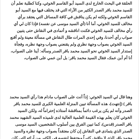
الحلقة في البحث الخارج لدى السيد أبو القاسم الخوئي، وكنا كطلبة نعلم أن
للسيد محمد باقر الصدر الكثير من الآراء التي قد يختلف فيها مع السيد أبو
القاسم الخوئي ولكنه لم يكن يناقش في كافة المسائل التي يعتقد برأي
مخالف للسيد الخوئي، أما أنا (أي السيد موسى عن نفسه) فإذا كان لي أي
رأي مخالف للسيد الخوئي فكنت اناقشه و أتمادى في النقاش حتى يتبين
صواب رأي أحدنا، وفي إحدى المرات طال النقاش في مسألة معينة ولم أقنع
السيد الخوئي بصواب وجهة نظري ولم يقنعني بصواب وجهة نظره، وفجأة
إستدار السيد الخوئي نحو السيد محمد باقر الصدر وسأله: أينا على الصواب،
أنا أم أبن عمك، فقال السيد محمد باقر: بل أبن عمي على الصواب،
وهنا قال لي السيد الخوئي: إذاً أنت على الصواب مادام هذا رأي السيد محمد
باقر ) (إنتهت)، هذه المسألة تبين المنزلة العلمية الكبرى للسيد محمد باقر
الصدر وأنه لم يكن يرغب دائماً بمناقشة أستاذه إحتراماً له، ولكن السيد
الخوئي كان يعلم بهذه القيمة العلمية العالية لدى تلميذه السيد الشهيد محمد
باقر الصدر (قدس)، كما تبين الفرق بين أسلوب الشخصين، السيد موسى
الصدر الذي يتمادى في النقاش إن كان معتقداً بصواب وجهة نظره والسيد
محمد باقر الذي لا يناقش كثيراً ويحتفظ لنفسه في الكثير من آرائه التي كان