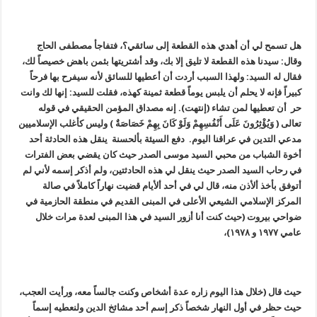
هل تسمح لي أن أهدي هذه القطعة إلى سائقي؟، فتفاجأ مصطفى الحاج
وقال: سيدنا هذه القطعة لا تليق إلا بك، وقد أشتريتها بثمن باهض خصيصاً لك،
فقال له السيد: ولهذا السبب أردت أن أعطيها للسائق لأنه سيفرح بها فرحاً
كبيراً فإنه لا يحلم أن يلبس يوماً قطعة ثمينة كهذه، فقلت للسيد: إنها لك وانت
حر أن تعطيها لمن تشاء (إنتهت). إنه مصداق المؤمن الحقيقي في قوله
تعالى ( وَيُؤْثِرُونَ عَلَى أَنْفُسِهِمْ وَلَوْ كَانَ بِهِمْ خَصَاصَةٌ ) وليس كأغلب الإسلاميين
مدعي التدين في عراقنا اليوم. دفع السيئة بألحسنة ينقل هذه الحادثة أحد
أخوة الشباب من محبي السيد موسى الصدر حيث كان يقضي بعض الفترات
في رحاب السيد الصدر حيث ينقل لي هذه الحادثتين، ولم أذكر إسمه لأني لم
أتوفق بأخذ ألأذن منه، قال لي في أحد ألأيام قضيت نهاراً كاملاً في صالة
المركز الإسلامي الشيعي الأعلى في المبنى القديم في منطقة الحازمية في
ضواحي بيروت (حيث كنت أنا أزور السيد في هذا المبنى لعدة مرات خلال
عامي ١٩٧٧ و ١٩٧٨)،
حيث قال (خلال هذا اليوم زاره عدة أشخاص وكنت جالساً معه، ورأيت العجب،
حيث حظر في أول النهار شخصاً ذكر إسم أحد مشائخ الدين ولنعطيه إسماً