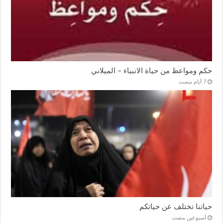
حكم ومواعظ من حياة الانبياء – الميلاني
حياتنا تختلف عن حياتكم
‏أسبوعين مضت