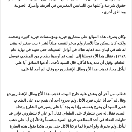
حقوق شرعية وأغلبها من اللبنانيين المغتربين في أفريقيا وأميركا الجنوبية
ومناطق أخرى ،
وكان يصرف هذه المبالغ على مشاريع خيرية ومؤسسات خيرية كثيرة وضخمة،
ولكنه كان يسكن بيتاً للأيجار ولم يدخر لنفسه مبلغاً لشراء بيت صغير له يبقى
لعائلته في لبنان منذ ذهابه هناك في أوائل الستينات حتى تغيبه في نهاية عام
١٩٧٨) ، فقال هذا ألأخ (وصلنا إلى البيت ثم أوصينا بطعام من المطعم، فوصل
الطعام، وقبل أن نمد يدنا لنأكل، قال السيد لأحدنا، أدعوا السائق أبا علي
ليأكل معنا، فذهب هذا ألأخ وطال الإنتظار ورجع وقال، لم أجد أبا علي،
فطلب من آخر أن يفتش عليه خارج البيت، فذهب هذا ألأخ وطال الإنتظار ورجع
وقال لم أجد أبا علي، فبرد الأكل ولم يجروء أحد أن يقدم يده على الطعام،
فقرر السيد أن يخرج بنفسه، وإذا به يجد أبا علي يسير في الشارع بإتجاه
البيت، فقال له نحن ننتظرك على الطعام، فقال أبو علي لا تنتظروني فإني قد
تناولت الغذاء في أحد المطاعم، فرجع السيد مبتسماً وقائلاً، إن أبا علي ذهب
ليأكل ولم يخبرنا، ولو أخبرنا لما تركنا الأكل حتى يبرد، هكذا يقول هذه العبارة