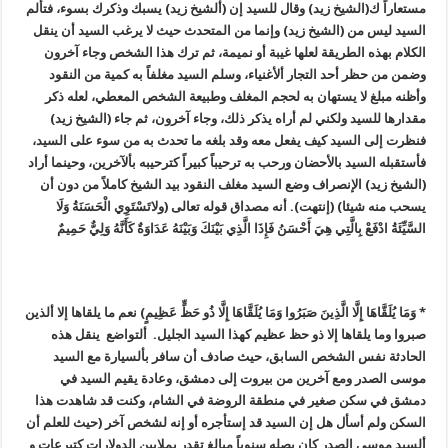
مستعاراً ك(الشيخ زيد) وقال للسيد إن (ألشيخ زيد) يسبك وذكرك بسوء، فتألم
السيد ليس من (الشيخ زيد) وإنما من المتحدث حيث لا يرغب السيد أن ينقل
الكلام بهذه الطريقة لعلها غيبة أو نميمة، ثم ترك هذا الشخص وجاء آخرون
وضمن من حظر أحد التجار ألأغنياء، وسلم السيد مغلفاً به كمية من النقود
وأظنه مبلغ لا يستهان به لحجم المغلف وطبيعة الشخص المعطي، لعله ذكر
مقدارها للسيد ولكني لم أراه يذكر ذلك، وجاء آخرون، ثم جاء (الشيخ زيد)
فنظرت إلى السيد كيف يفعل معه وقد بلغه ما تحدث به من سوء على السيد،
فأستقبله السيد بالأحضان ورحب به ترحيباً كبيراً كترحيبه بألآخرين، وحينما أراد
(الشيخ زيد) الإنصراف وضع السيد مغلف النقود بيد الشيخ كاملاً من دون أن
يسحب منه شيئا) (إنتهت). أنه مصداق قوله تعالى (ولاتَسْتَوِي الْحَسَنَةُ وَلَا
السَّيِّئَةُ ادْفَعْ بِالَّتِي هِيَ أَحْسَنُ فَإِذَا الَّذِي بَيْنَكَ وَبَيْنَهُ عَدَاوَةٌ كَأَنَّهُ وَلِيٌّ حَمِيمٌ
* وَمَا يُلَقَّاهَا إِلَّا الَّذِينَ صَبَرُوا وَمَا يُلَقَّاهَا إِلَّا ذُو حَظٍّ عَظِيمٍ) نعم ما يلقاها إلا ألذين
صبروا وما يلقاها إلا ذو حظ عظيم كهذا السيد الجليل. ألتواضع ينقل هذه
الحادثة نفس الشخص السابق، حيث صادف أن سافر بألسيارة مع السيد
موسى الصدر ومع آخرين من بيروت إلى دمشق، وعادة يقيم السيد في
دمشق في سكن صغير في منطقة الروضة في الشام، وكنت قد شاهدت هذا
السكن ولم أسأل هل إن السيد قد إستأجره أو إنه لشخص آخر (حيث للعلم أن
ألسيد موسى الصدر كان يصله سنوياً مبالغ تقدر بملايين الدولارات كتبرعات و