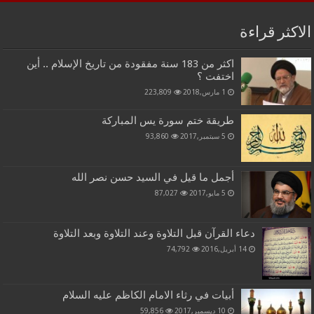
الاكثر قراءة
اكثر من 183 سنة مفقودة من تاريخ الإسلام .. أين
اختفت ؟
1 مارس,2018
223,809
طريقة ختم سورة يس المباركة
5 سبتمبر,2017
93,860
أجمل ما قيل في السيد حسن نصر الله
5 مايو,2017
87,027
دعاء القرآن قبل التلاوة وعند التلاوة وبعد التلاوة
14 أبريل,2016
74,792
أبيات في رثاء الامام الكاظم عليه السلام
10 ديسمبر,2017
59,856