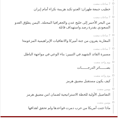
خطيب جمعة طهران: العدو تكبد هزيمة نكراء أمام إيران
من البحر الأحمر إلى خليج عدن والجغرافيا المحتلة.. اليمن يطوّق العدو
السعودي بقدرة رصد واستهداف قاتلة
المغاربة يفرون من جنة أميركا والاتفاقيات الإبراهيمية المزعومة!
مسيرة القائد الشهيد في التبيين: بناء الوعي في مواجهة الباطل
‏يوم واحد مضت
بصــــــائر الدرجــــــات
‏يوم واحد مضت
كيف يكون مستقبل مضيق هرمز
‏يومين مضت
التفاصيل الأولية للخطة الاستراتيجية لضمان امن مضيق هرمز
‏يومين مضت
ماذا جنت أمريكا من حرب دمرت قواعدها ولم تحقق اهدافها