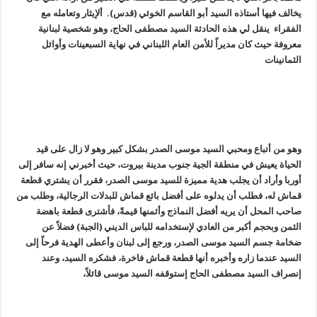
يخالف فيها أستاذه السيد أبو القاسم الخوئي (قدس). ألإيثار وتعامله مع
الفقراء ينقل لي هذه الحادثة السيد مصطفى الحاج، وهو شخصية لبنانية
معروفة حيث كان مديراً للأمن العام اللبناني في نهاية السبعينات وأوائل
الثمانينات
وهو من أتباع ومحبي السيد موسى الصدر بشكل كبير وهو لا زال على قيد
الحياة يعيش في منطقة الجية جنوب مدينة بيروت، حيث أخبرني إنه سافر إلى
أوربا وأراد أن يجلب هدية مميزة للسيد موسى الصدر، فقرر أن يشتري قطعة
قماش له، فطلب أن يدلوه على أفضل بائع قماش للبدلات الرجالية، وطلب من
صاحب المحل أن يريه أفضل النماذج وأثمنها قيمةً، فأشترى قطعة باهضة
الثمن وبحجم أكبر من العادي لإستخدامه للباس الديني (الجبة) فضلاً عن
ضخامة جسم السيد موسى الصدر، ورجع إلى لبنان وأعطى الهدية فرحاً إلى
السيد عندما زاره وأخبره أنها قطعة قماش فاخرة، فشكره السيد، وعند
إنصراف السيد مصطفى الحاج إستوقفه السيد موسى قائلاً،