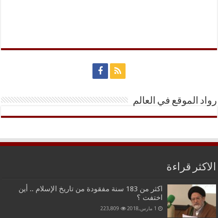
رواد الموقع في العالم
الاكثر قراءة
اكثر من 183 سنة مفقودة من تاريخ الإسلام .. أين
اختفت ؟
1 مارس,2018
223,809