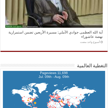
آية الله العظمى جوادي الآملي: مسيرة الأربعين تضمن استمرارية
نهضة عاشوراء
‏أسبوع واحد مضت
التغطية العالمية
11,698 Pageviews
Jul. 09th - Aug. 09th