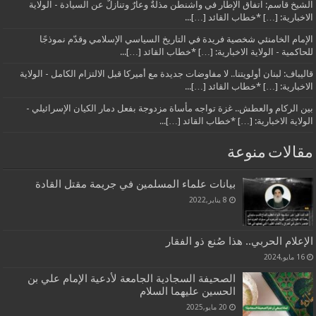
الشيخ قاسم: اتفاق الإطار في واشنطن مذلةٌ وعارٌ وتنازلٌ عن السيادة - الولاية
الاخبارية: […] *خطاب القائد […]...
الإمام الخامنئي شخصية فريدة في التاريخ السياسي الإسلامي وقدّم نموذجًا
للحاكمية - الولاية الاخبارية: […] *خطاب القائد […]...
قاليباف: لبنان أولويتنا.. لا مفاوضات جديدة مع أميركا قبل الالتزام الكامل - الولاية
الاخبارية: […] *خطاب القائد […]...
بين الركام والعطش.. غزة تواجه مأساة مزدوجة بفعل دمار الكيان الإسرائيلي -
الولاية الاخبارية: […] *خطاب القائد […]...
مقالات منوعة
بيانات علماء المسلمين في جريمة مقتل القادة
8 يناير,2022
الإعلام الحربي.. هذا صُنع ذو الفقار
16 مايو,2024
الصحيفة السجادية الجامعة لأدعية الإمام علي بن
الحسين عليهما السلام
20 مايو,2025