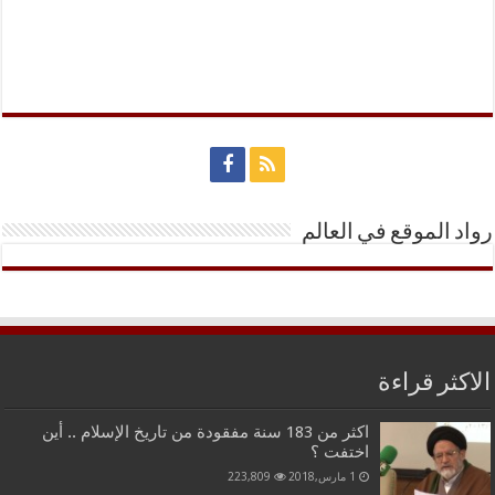
رواد الموقع في العالم
الاكثر قراءة
اكثر من 183 سنة مفقودة من تاريخ الإسلام .. أين
اختفت ؟
1 مارس,2018
223,809