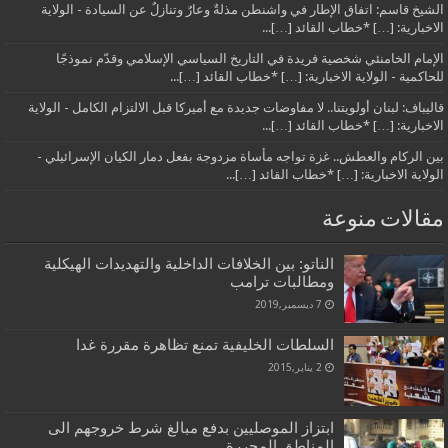
الشيخ قاسم: اتفاق الإطار في واشنطن مذلةٌ وعارٌ وتنازلٌ عن السيادة - الولاية
الاخبارية: […] *خطاب القائد […]...
الإمام الخامنئي شخصية فريدة في التاريخ السياسي الإسلامي وقدّم نموذجًا
للحاكمية - الولاية الاخبارية: […] *خطاب القائد […]...
قاليباف: لبنان أولويتنا.. لا مفاوضات جديدة مع أميركا قبل الالتزام الكامل - الولاية
الاخبارية: […] *خطاب القائد […]...
بين الركام والعطش.. غزة تواجه مأساة مزدوجة بفعل دمار الكيان الإسرائيلي -
الولاية الاخبارية: […] *خطاب القائد […]...
مقالات منوعة
الناتو: بين الخلافات الداخلية والتهديدات الهيكلية
ومطالبات ترامب
7 ديسمبر,2019
السلطات الخليفية تمنع تظاهرة مقررة غدا
2 يناير,2015
ابتزاز الموصليين بدفع مبالغ شرط خروجهم الى
المناطق المحررة