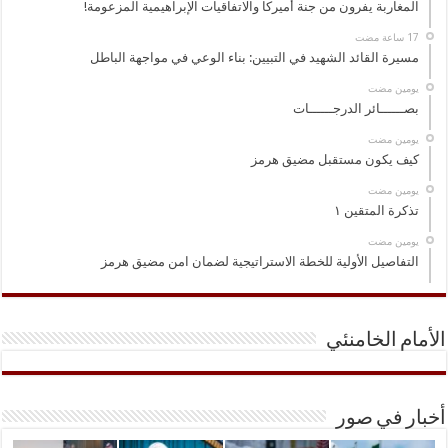
المغاربة يفرون من جنة أميركا والاتفاقيات الإبراهيمية المزعومة!
مسيرة القائد الشهيد في التبيين: بناء الوعي في مواجهة الباطل
‏يومين مضت
بصــــــائر الدرجــــــات
‏يومين مضت
كيف يكون مستقبل مضيق هرمز
‏يومين مضت
تذكرة المتقين ١
‏يومين مضت
التفاصيل الأولية للخطة الاستراتيجية لضمان امن مضيق هرمز
الأمام الخامنئي
أخبار في صور