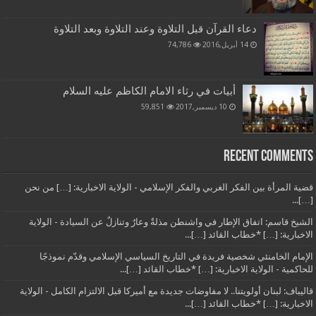
دعاء القرآن قبل التلاوة وعند التلاوة وبعد التلاوة
14 أبريل,2016
74,786
أبيات في رثاء الامام الكاظم عليه السلام
10 ديسمبر,2017
59,851
Recent Comments
قضية المرأة بين الفكر الغربي والفكر الإسلامي - الولاية الاخبارية: […] من نحن
[…]...
الشيخ قاسم: اتفاق الإطار في واشنطن مذلةٌ وعارٌ وتنازلٌ عن السيادة - الولاية
الاخبارية: […] *خطاب القائد […]...
الإمام الخامنئي شخصية فريدة في التاريخ السياسي الإسلامي وقدّم نموذجًا
للحاكمية - الولاية الاخبارية: […] *خطاب القائد […]...
قاليباف: لبنان أولويتنا.. لا مفاوضات جديدة مع أميركا قبل الالتزام الكامل - الولاية
الاخبارية: […] *خطاب القائد […]...