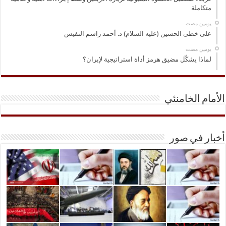
متكاملة
‏يومين مضت
على خطى الحسين (عليه السلام) د. أحمد راسم النفيس
‏يومين مضت
لماذا يشكّل مضيق هرمز أداة استراتيجية لإيران؟
الأمام الخامنئي
أخبار في صور