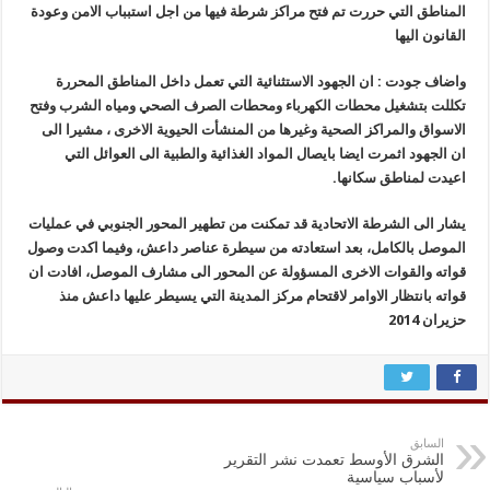
المناطق التي حررت تم فتح مراكز شرطة فيها من اجل استبباب الامن وعودة
القانون اليها
واضاف جودت : ان الجهود الاستثنائية التي تعمل داخل المناطق المحررة
تكللت بتشغيل محطات الكهرباء ومحطات الصرف الصحي ومياه الشرب وفتح
الاسواق والمراكز الصحية وغيرها من المنشأت الحيوية الاخرى ، مشيرا الى
ان الجهود اثمرت ايضا بايصال المواد الغذائية والطبية الى العوائل التي
اعيدت لمناطق سكانها.
يشار الى الشرطة الاتحادية قد تمكنت من تطهير المحور الجنوبي في عمليات
الموصل بالكامل، بعد استعادته من سيطرة عناصر داعش، وفيما اكدت وصول
قواته والقوات الاخرى المسؤولة عن المحور الى مشارف الموصل، افادت ان
قواته بانتظار الاوامر لاقتحام مركز المدينة التي يسيطر عليها داعش منذ
حزيران 2014
السابق
الشرق الأوسط تعمدت نشر التقرير
لأسباب سياسية