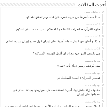
أحدث المقالات
ماذا جنت أمريكا من حرب دمرت قواعدها ولم تحقق اهدافها
علوم القرآن محاضرات القاها حجة الاسلام السيد محمد باقر الحكيم
ماذا لو أعلن عن فشل حملة أمريكا على إيران فهل تصبح إيران سيدة العالم
هل تكشف المواجهة مع إيران أفول الهيمنة الأميركية؟
‏يوم واحد مضت
متى يُوصف رئيس دولة بأنه «غبي»
‏يوم واحد مضت
تفسير الميزان : السيد الطباطبائي
‏يوم واحد مضت
مخاوف إزاء جاهزيتها.. أميركا استخدمت كل صواريخها بعيدة المدى في
عدوانها على إيران
‏يوم واحد مضت
كربلاء تستقبل الحشود المليونية لزيارة الأربعين وسط إجراءات أمنية وخدمية