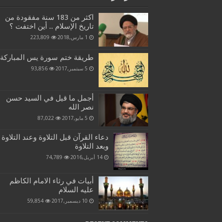
اكثر من 183 سنة مفقودة من
تاريخ الإسلام .. أين اختفت ؟
1 مارس,2018
223,809
طريقة ختم سورة يس المباركة
5 سبتمبر,2017
93,856
أجمل ما قيل في السيد حسن
نصر الله
5 مايو,2017
87,022
دعاء القرآن قبل التلاوة وعند التلاوة
وبعد التلاوة
14 أبريل,2016
74,789
أبيات في رثاء الامام الكاظم
عليه السلام
10 ديسمبر,2017
59,854