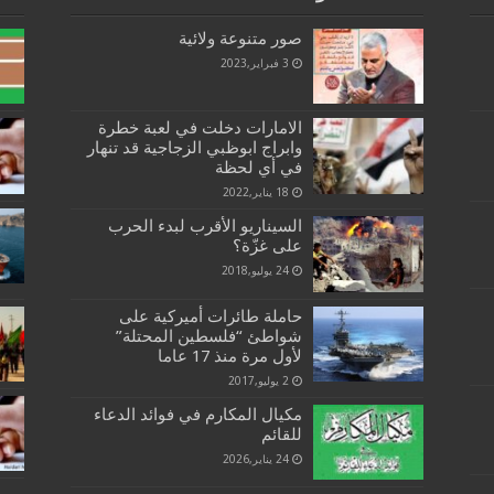
صور متنوعة ولائية
3 فبراير,2023
الامارات دخلت في لعبة خطرة
وابراج ابوظبي الزجاجية قد تنهار
في أي لحظة
18 يناير,2022
السيناريو الأقرب لبدء الحرب
على غزّة؟
24 يوليو,2018
حاملة طائرات أميركية على
شواطئ “فلسطين المحتلة”
لأول مرة منذ 17 عاما
2 يوليو,2017
مكيال المكارم في فوائد الدعاء
للقائم
24 يناير,2026