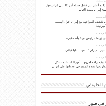
ومين مضت
ذا لو أعلن عن فشل حملة أمريكا على إيران فهل
بح إيران سيدة العالم
 تكشف المواجهة مع إيران أفول الهيمنة
أميركية؟
ى يُوصف رئيس دولة بأنه «غبي»
سير الميزان : السيد الطباطبائي
اوف إزاء جاهزيتها.. أميركا استخدمت كل
اريخها بعيدة المدى في عدوانها على إيران
م الخامنئي
ر في صور