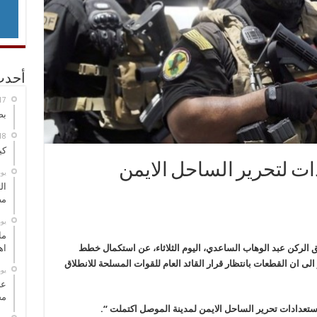
أحدث
بص
كي
دات لتحرير الساحل الايمن
‏ي
ال
مض
‏ي
ما
ق الركن عبد الوهاب الساعدي، اليوم الثلاثاء، عن استكمال خطط
اه
الى ان القطعات بانتظار قرار القائد العام للقوات المسلحة للانطلاق
‏ي
عل
مح
دادات تحرير الساحل الايمن لمدينة الموصل اكتملت “.