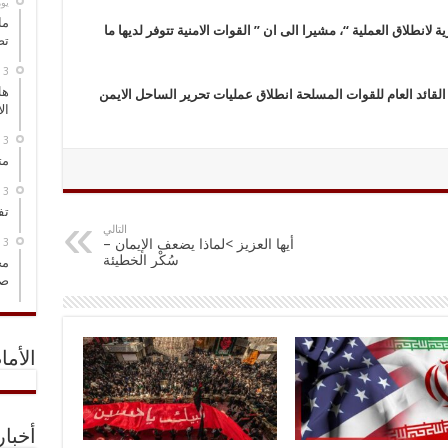
‏ي
ما
انطلاق العملية “، مشيرا الى ان ” القوات الامنية تتوفر لديها ما
تص
هل
القائد العام للقوات المسلحة انطلاق عمليات تحرير الساحل الايمن
ال
مت
تف
التالي
أيها العزيز >لماذا يضعف الإيمان –
سُكْر الخطيئة
مخ
صو
الأما
أخبا