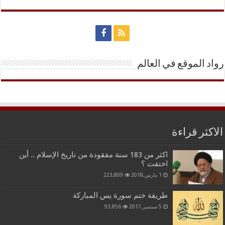
رواد الموقع في العالم
الاكثر قراءة
اكثر من 183 سنة مفقودة من تاريخ الإسلام .. أين
اختفت ؟
1 مارس,2018
223,809
طريقة ختم سورة يس المباركة
5 سبتمبر,2017
93,856