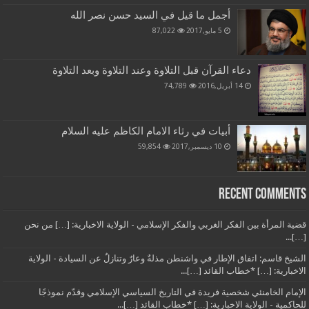
أجمل ما قيل في السيد حسن نصر الله
5 مايو,2017
87,022
دعاء القرآن قبل التلاوة وعند التلاوة وبعد التلاوة
14 أبريل,2016
74,789
أبيات في رثاء الامام الكاظم عليه السلام
10 ديسمبر,2017
59,854
Recent Comments
قضية المرأة بين الفكر الغربي والفكر الإسلامي - الولاية الاخبارية: […] من نحن
[…]...
الشيخ قاسم: اتفاق الإطار في واشنطن مذلةٌ وعارٌ وتنازلٌ عن السيادة - الولاية
الاخبارية: […] *خطاب القائد […]...
الإمام الخامنئي شخصية فريدة في التاريخ السياسي الإسلامي وقدّم نموذجًا
للحاكمية - الولاية الاخبارية: […] *خطاب القائد […]...