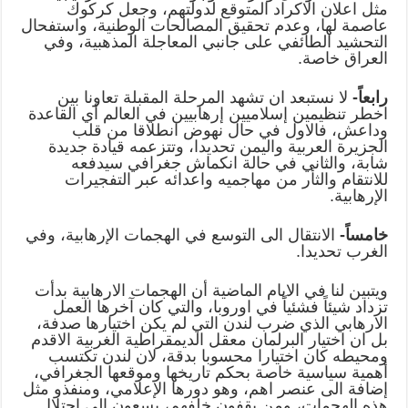
مثل اعلان الاكراد المتوقع لدولتهم، وجعل كركوك
عاصمة لها، وعدم تحقيق المصالحات الوطنية، واستفحال
التحشيد الطائفي على جانبي المعاجلة المذهبية، وفي
العراق خاصة.
رابعاً-
لا نستبعد ان تشهد المرحلة المقبلة تعاونا بين
اخطر تنظيمين إسلاميين إرهابيين في العالم أي القاعدة
وداعش، فالاول في حال نهوض انطلاقا من قلب
الجزيرة العربية واليمن تحديدا، وتتزعمه قيادة جديدة
شابة، والثاني في حالة انكماش جغرافي سيدفعه
للانتقام والثأر من مهاجميه واعدائه عبر التفجيرات
الإرهابية.
خامساً-
الانتقال الى التوسع في الهجمات الإرهابية، وفي
الغرب تحديدا.
ويتبين لنا في الايام الماضية أن الهجمات الارهابية بدأت
تزداد شيئاً فشئياً في اوروبا، والتي كان آخرها العمل
الارهابي الذي ضرب لندن التي لم يكن اختيارها صدفة،
بل ان اختيار البرلمان معقل الديمقراطية الغربية الاقدم
ومحيطه كان اختيارا محسوبا بدقة، لان لندن تكتسب
أهمية سياسية خاصة بحكم تاريخها وموقعها الجغرافي،
إضافة الى عنصر اهم، وهو دورها الإعلامي، ومنفذو مثل
هذه الهجمات، ومن يقفون خلفهم، يسعون الى احتلال