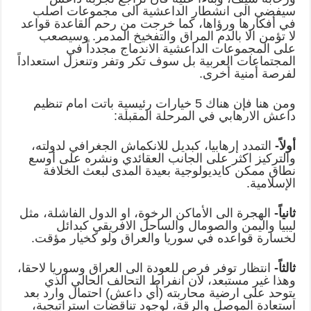
سيفضي الى انشطار الداعشية الى مجموعات اصلب
في أفكارها ورؤاها، كما خرجت من رحم القاعدة قواعد
لا تؤمن الا بالدم المراق والتفخيخ المدمر. وسيصعب
على المجموعات الداعشية الاندماج مجدداً في
المجتماعات العربية بل سوف تكر وتفر وتنعزل استعداداً
لفرصة أمنية أخرى.
ومن هنا فإن هناك 5 خيارات رئيسية باتت امام تنظيم
داعش الارهابي في المرحلة المقبلة:
أولاً-
التمدد إرهابيا، كبديل للانكماش الجغرافي لدولته،
والتركيز اكثر على الجانب العقائدي ونشره على أوسع
نطاق ممكن كايديولوجية بعيدة المدى لبعث الخلافة
الإسلامية.
ثانياً-
الهجرة الى الأماكن الرخوة، او الدول الفاشلة، مثل
ليبيا واليمن والصومال والساحل الافريقي كبدائل
لخسارة قواعده في سوريا والعراق ولو كخيار مؤقت.
ثالثاً-
انتظار توفر فرص للعودة الى العراق وسوريا لاحقا،
وهذا غير مستبعد، لان انفراط التحالف الحالي الذي
يتوحد على ارضية محاربته (أي داعش) احتمال وارد بعد
استعادة الموصل والرقة، لوجود تناقضات استراتيجية،