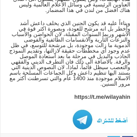
العناوين الرئيسية في وسائل الاعلام العالمية وليس
هناك افضل من لندن في هذا المضمار.
وبناءاً عليه قد يكون الجنين الذي يخلف داعش أشد
وأخطر بل انه مرشح للعودة، وبصورة اكثر قوة في
الأشهر وربما السنوات المقبلة، لان الحواضن والأسباب
والنزعات الثأرية والانقسامات الطائفية والفوضى
الدموية ما زالت موجودة، بل مرشحة للتوسع، في ظل
عدم وجود أي مخططات حقيقة لازالتها، وتقديم النموذج
الجاذب والبديل في مرحلة ما بعد استعادة الموصل
والرقة. بالاضافة الى ذلك فان التطرف الديني والفقهي
والتعصب سيظل قائماً، لماذا، لان النصوص الدينية التي
يستند اليها تنظيم داعش وكل الجماعات المسلحة باسم
الاسلام موجودة منذ 1400 عام والتي تسرطنت أكثر مع
مرور السنين.
https://t.me/wilayahin