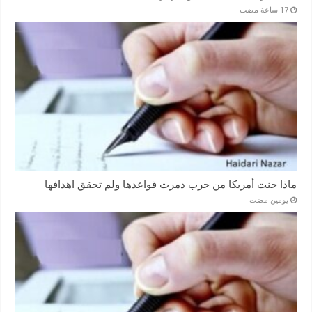
ماذا جنت أمريكا من حرب دمرت قواعدها ولم تحقق اهدافها
‏يومين مضت