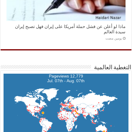
ماذا لو أعلن عن فشل حملة أمريكا على إيران فهل تصبح إيران
سيدة العالم
‏يومين مضت
التغطية العالمية
12,779 Pageviews
Jul. 07th - Aug. 07th