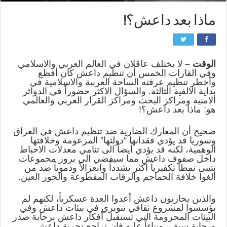
ماذا بعد داعش؟!
الوقت –
لا يختلف عاقلان في العالم العربي والاسلامي
وفي القارات الخمس أن تنظيم داعش كان أفظع
وأخطر تنظيم عرفته الساحة العربية والاسلامية في
بداية الالفية الثالثة. والسؤال الاكثر حضوراً في الدوائر
الامنية ومراكز البحث ومراكز القرار العربي والعالمي
هو: ماذا بعد داعش؟!
صحيح أن المعارك الضارية ضد تنظيم داعش في العراق
وسوريا قد يؤدي فقدانها “دولتها” المزعومة وخلافتها
الوهمية، لكنه قد يؤدي أيضاً الى تنامي معدلات الاحباط
داخل صفوف داعش مما سيفضي الى بروز مجموعات
تتبنى نمطاً تكفيرياً اكثر تشدداً وانعزالاً ودموياً ضد من
ألغوا خلافة الجماجم والرقاب المقطوعة والحور العين.
والذين يحاربون داعش أعدوا العدة عسكرياً، لكنهم لم
يؤسسوا لمشروع ثقافي تنويري في بيئات داعش وفي
البيئات المحرومة التي تستقبل أفكار داعش برحابة صدر
ورحابة سيف، وبناءاً عليه فان تراجع تجربة داعش