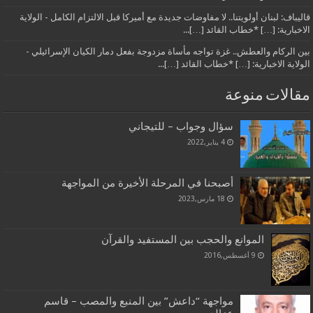
قاليباف: لبنان أولويتنا.. لا مفاوضات جديدة مع أميركا قبل الالتزام الكامل - الولاية
الاخبارية: […] *خطاب القائد […]...
بين الركام والعطش.. غزة تواجه مأساة مزدوجة بفعل دمار الكيان الإسرائيلي -
الولاية الاخبارية: […] *خطاب القائد […]...
مقالات منوعة
سؤال وجواب – للتيجاني
4 يناير,2022
أصبحنا في المرحلة الأخيرة من المواجهة
18 مارس,2023
الموانع والحجب بين المستفيد والقرآن
9 أغسطس,2016
مواجهة “داعش” بين المنبع والمصب – قاسم