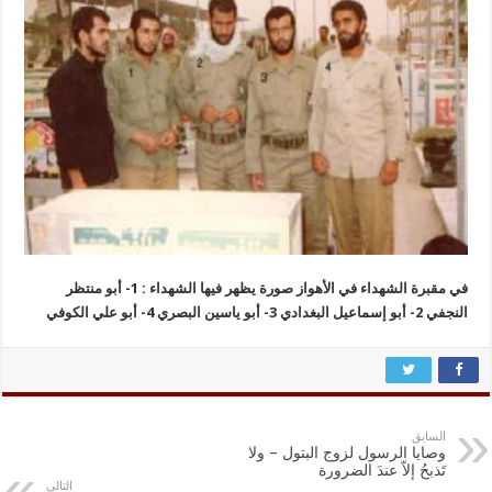
في مقبرة الشهداء في الأهواز صورة يظهر فيها الشهداء : 1- أبو منتظر
النجفي 2- أبو إسماعيل البغدادي 3- أبو ياسين البصري 4- أبو علي الكوفي
السابق
وصايا الرسول لزوج البتول – ولا
تَذبحُ إلاّ عندَ الضرورة
التالي