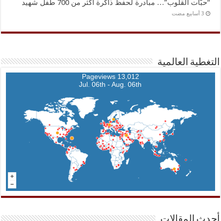
“حبّات القلوب”… مبادرة لحفظ ذاكرة أكثر من 700 طفل شهيد
التغطية العالمية
13,012 Pageviews
Jul. 06th - Aug. 06th
أحدث المقالات