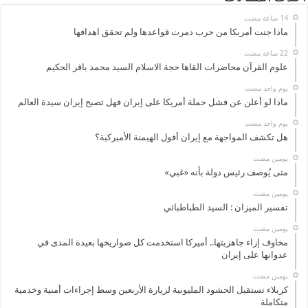
ماذا جنت أمريكا من حرب دمرت قواعدها ولم تحقق اهدافها
علوم القرآن محاضرات القاها حجة الاسلام السيد محمد باقر الحكيم
‏يوم واحد مضت
ماذا لو أعلن عن فشل حملة أمريكا على إيران فهل تصبح إيران سيدة العالم
‏يوم واحد مضت
هل تكشف المواجهة مع إيران أفول الهيمنة الأميركية؟
‏يومين مضت
متى يُوصف رئيس دولة بأنه «غبي»
‏يومين مضت
تفسير الميزان : السيد الطباطبائي
‏يومين مضت
مخاوف إزاء جاهزيتها.. أميركا استخدمت كل صواريخها بعيدة المدى في
عدوانها على إيران
‏يومين مضت
كربلاء تستقبل الحشود المليونية لزيارة الأربعين وسط إجراءات أمنية وخدمية
متكاملة