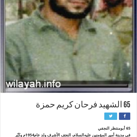
65 الشهيد فرحان كريم حمزة
65 أبومنتظر النجفي
في مدينة أمير المؤمنين عليه‌السلام، النجف الأشرف ولد عام1954م وكَبُر