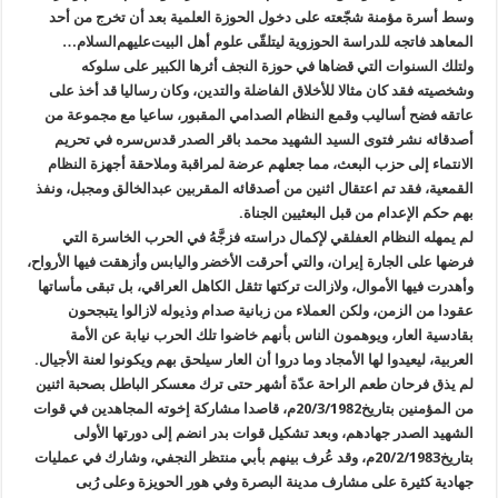
وسط أسرة مؤمنة شجّعته على دخول الحوزة العلمية بعد أن تخرج من أحد
المعاهد فاتجه للدراسة الحوزوية ليتلقّى علوم أهل البيت‌عليهم‌السلام…
ولتلك السنوات التي قضاها في حوزة النجف أثرها الكبير على سلوكه
وشخصيته فقد كان مثالا للأخلاق الفاضلة والتدين، وكان رساليا قد أخذ على
عاتقه فضح أساليب وقمع النظام الصدامي المقبور، ساعيا مع مجموعة من
أصدقائه نشر فتوى السيد الشهيد محمد باقر الصدر قدس‌سره في تحريم
الانتماء إلى حزب البعث، مما جعلهم عرضة لمراقبة وملاحقة أجهزة النظام
القمعية، فقد تم اعتقال اثنين من أصدقائه المقربين عبدالخالق ومجبل، ونفذ
بهم حكم الإعدام من قبل البعثيين الجناة.
لم يمهله النظام العفلقي لإكمال دراسته فزجَّهُ في الحرب الخاسرة التي
فرضها على الجارة إيران، والتي أحرقت الأخضر واليابس وأزهقت فيها الأرواح،
وأهدرت فيها الأموال، ولازالت تركتها تثقل الكاهل العراقي، بل تبقى مأساتها
عقودا من الزمن، ولكن العملاء من زبانية صدام وذيوله لازالوا يتبجحون
بقادسية العار، ويوهمون الناس بأنهم خاضوا تلك الحرب نيابة عن الأمة
العربية، ليعيدوا لها الأمجاد وما دروا أن العار سيلحق بهم ويكونوا لعنة الأجيال.
لم يذق فرحان طعم الراحة عدّة أشهر حتى ترك معسكر الباطل بصحبة اثنين
من المؤمنين بتاريخ20/3/1982م، قاصدا مشاركة إخوته المجاهدين في قوات
الشهيد الصدر جهادهم، وبعد تشكيل قوات بدر انضم إلى دورتها الأولى
بتاريخ20/2/1983م، وقد عُرف بينهم بأبي منتظر النجفي، وشارك في عمليات
جهادية كثيرة على مشارف مدينة البصرة وفي هور الحويزة وعلى رُبى