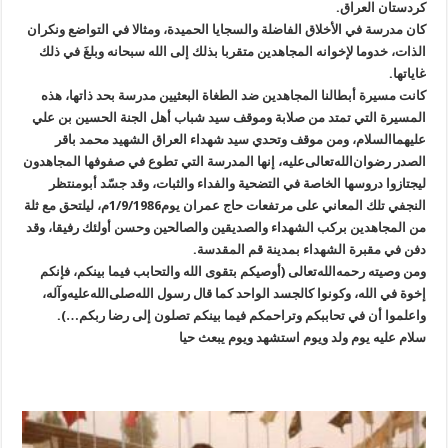
كردستان العراق.
كان مدرسة في الأخلاق الفاضلة والسجايا الحميدة، ومثالا في التواضع ونكران
الذات، خدوما لإخوانه المجاهدين متقربا بذلك إلى الله سبحانه وبلغَ في ذلك
غاياتها.
كانت مسيرة أبطالنا المجاهدين ضد الطغاة البعثيين مدرسة بحد ذاتها، هذه
المسيرة التي تمتد من صلابة وموقف سيد شباب أهل الجنة الحسين بن علي
عليهما‌السلام، ومن موقف وتحدي سيد شهداء العراق الشهيد محمد باقر
الصدر رضوان‌الله‌تعالى‌عليه، إنها المدرسة التي تطوع في صفوفها المجاهدون
ليجتازوا دروسها الخاصة في التضحية والفداء والثبات، وقد جسّد أبومنتظر
النجفي تلك المعاني على مرتفعات حاج عمران يوم1/9/1986م، ليلتحق مع ثلة
من المجاهدين بركب الشهداء والصديقين والصالحين وحسن أولئك رفيقا، وقد
دفن في مقبرة الشهداء بمدينة قم المقدسة.
ومن وصيته رحمه‌الله‌تعالى (أوصيكم بتقوى الله والتحابب فيما بينكم، فإنكم
إخوة في الله، وكونوا كالجسد الواحد كما قال رسول الله‌صلى‌الله‌عليه‌وآله،
واعلموا أن في تحاببكم وتراحمكم فيما بينكم تصلون إلى رضا ربكم…).
سلام عليه يوم ولد ويوم استشهد ويوم يبعث حيا