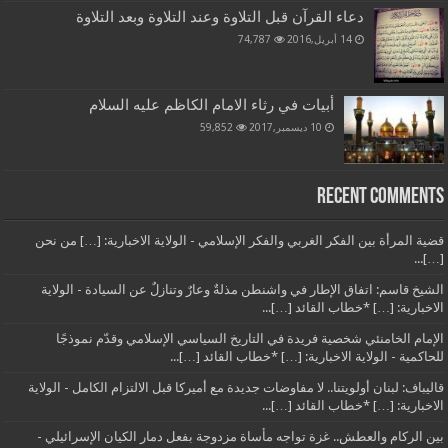
دعاء القرآن قبل التلاوة وعند التلاوة وبعد التلاوة
14 أبريل,2016
74,787
أبيات في رثاء الامام الكاظم عليه السلام
10 ديسمبر,2017
59,852
Recent Comments
قضية المرأة بين الفكر الغربي والفكر الإسلامي - الولاية الاخبارية: […] من نحن
[…]...
الشيخ قاسم: اتفاق الإطار في واشنطن مذلةٌ وعارٌ وتنازلٌ عن السيادة - الولاية
الاخبارية: […] *خطاب القائد […]...
الإمام الخامنئي شخصية فريدة في التاريخ السياسي الإسلامي وقدّم نموذجًا
للحاكمية - الولاية الاخبارية: […] *خطاب القائد […]...
قاليباف: لبنان أولويتنا.. لا مفاوضات جديدة مع أميركا قبل الالتزام الكامل - الولاية
الاخبارية: […] *خطاب القائد […]...
بين الركام والعطش.. غزة تواجه مأساة مزدوجة بفعل دمار الكيان الإسرائيلي -