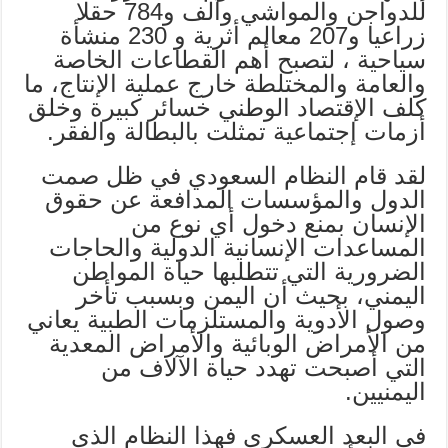
للدواجن والمواشي وألف و784 حقلا
زراعيا و207 معالم أثرية و 230 منشأة
سياحية ، لتصبح أهم القطاعات الخاصة
والعامة والمختلطة خارج عملية الإنتاج، ما
كلف الإقتصاد الوطني خسائر كبيرة وخلق
أزمات إجتماعية تمثلت بالبطالة والفقر.
لقد قام النظام السعودي في ظل صمت
الدول والمؤسسات المدافعة عن حقوق
الإنسان بمنع دخول أي نوع من
المساعدات الإنسانية الدولية والحاجات
الضرورية التي تتطلبها حياة المواطن
اليمني، بحيث أن اليمن وبسبب تأخر
وصول الأدوية والمستلزمات الطبية يعاني
من الأمراض الوبائية والأمراض المعدية
التي أصبحت تهدد حياة الآلاف من
اليمنيين.
في البعد العسكري فهذا النظام الذي