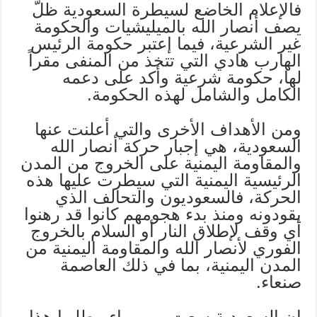
فالإعلام الخاضع لسيطرة السعودية ظلَّ
يصف أنصار الله بالميليشيات والحكومة
غير الشرعية، فيما إعتبر حكومة الرئيس
الهارب هادي التي تتخذ من المنفى مقراً
لها، حكومة شرعية وأكد على دعمه
الكامل والشامل لهذه الحكومة.
ومن الأهداف الأخرى والتي أعلنت عنها
السعودية، هي إجبار حركة أنصار الله
والمقاومة اليمنية على الخروج من المدن
الرئيسية اليمنية التي سيطرت عليها هذه
الحركة، فالسعوديون والتحالف الذي
يقودونه ومنذ بدء هجومهم كانوا قد رهنوا
أي وقف لإطلاق النار أو السلام بالخروج
الفوري لأنصار الله والمقاومة اليمنية من
المدن اليمنية، بما في ذلك العاصمة
صنعاء.
إن السعودية سعت من وراء مطلبها هذا،