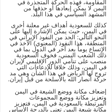
المقاومة، فهذه الحركة المتجذرة في
اليمن لا يمكن إبعادها أو حذفها من
المشهد السياسي في هذا البلد.
كذلك للسعودية أهداف غير معلنة أخرى
في اليمن، حيث يمكن الإشارة إليها على
النحو التالي: الحد من النفوذ الإيراني في
المنطقة، هذا النفوذ (المعنوي) الآخذ في
الإتساع يوماً بعد آخر في الدول بما في
ذلك الشعب اليمني، فخوف السعودية
منصب على تنامي الدور الإقليمي لإيران
في اليمن، وذلك خلافاَ للإدعاءات التي
تروج لها الرياض في هذا الشأن وهي مد
حركة أنصار الله بالأسلحة من قبل إيران.
إضعاف مكانة ووضع الشيعة في اليمن
وتعزيز مكانة ووضع المجموعات
المرتبطة بالسعودية في اليمن، فتعزيز
مكانة شيعة اليمن تعني بالدرجة الأساس