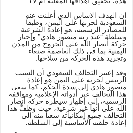
هذه، تحقيق أهدافها المعلنة أم لا؟
إن الهدف الأساس الذي أعلنت عنه
السعودية لحربها على اليمن، وطبقاً
للمصادر الرسمية، هو إعادة الشرعية
وسلطة “عبد ربه منصور هادي” وإجبار
حركة أنصار الله على الخروج من المدن
اليمنية بما في ذلك العاصمة صنعاء
وتجريد هذه الحركة من سلاحها.
وقد إعتبر التحالف السعودي أن السبب
الرئيس لحربه على اليمن هو إعادة
منصور هادي إلى سدة الحكم، كما سعى
هذا التحالف عبر أدواته الإعلامية ومواقفه
الرسمية، إلى إظهار سيطرة حركة أنصار
الله على أنها غير شرعية، حيث وظفَّ هذا
التحالف جميع إمكانياته سعياً منه إلى
إعادة حلقته الأساسية إلى السلطة.