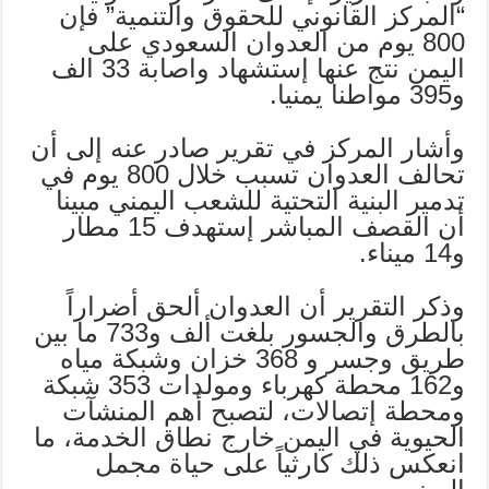
“المركز القانوني للحقوق والتنمية” فإن
800 يوم من العدوان السعودي على
اليمن نتج عنها إستشهاد واصابة 33 الف
و395 مواطنا يمنيا.
وأشار المركز في تقرير صادر عنه إلى أن
تحالف العدوان تسبب خلال 800 يوم في
تدمير البنية التحتية للشعب اليمني مبينا
أن القصف المباشر إستهدف 15 مطار
و14 ميناء.
وذكر التقرير أن العدوان ألحق أضراراً
بالطرق والجسور بلغت ألف و733 ما بين
طريق وجسر و 368 خزان وشبكة مياه
و162 محطة كهرباء ومولدات 353 شبكة
ومحطة إتصالات، لتصبح أهم المنشآت
الحيوية في اليمن خارج نطاق الخدمة، ما
انعكس ذلك كارثياً على حياة مجمل