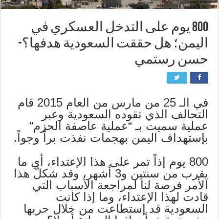
800 يوم على التدخل العسكري في
اليمن؛ هل حققت السعودية هدفها؟-
حسن رستمي
في الـ 25 من مارس من العام 2015 قام
التحالف الذي تقوده السعودية وعبر
عملية سميت بـ “عملية عاصفة الحزم”
بإستهداف اليمن بهجمات نفذت براً وجواً.
800 يوم إذاً تمر على هذا الإعتداء، أي ما
يقرب من سنتين و3 أشهر، وقد شكلَّ هذا
الأمر فرصة لنا لمراجعة الأسباب التي
قادت لهذا الإعتداء، وما إذا كانت
السعودية قد إستطاعت من خلال حربها