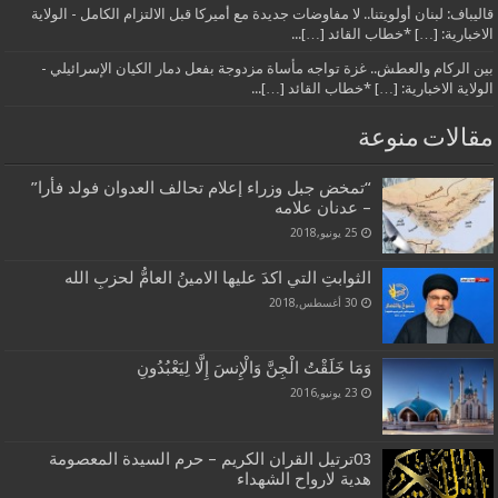
قاليباف: لبنان أولويتنا.. لا مفاوضات جديدة مع أميركا قبل الالتزام الكامل - الولاية
الاخبارية: […] *خطاب القائد […]...
بين الركام والعطش.. غزة تواجه مأساة مزدوجة بفعل دمار الكيان الإسرائيلي -
الولاية الاخبارية: […] *خطاب القائد […]...
مقالات منوعة
“تمخض جبل وزراء إعلام تحالف العدوان فولد فأرا”
– عدنان علامه
25 يونيو,2018
الثوابتِ التي اكدَ عليها الامينُ العامُّ لحزبِ الله
30 أغسطس,2018
وَمَا خَلَقْتُ الْجِنَّ وَالْإِنسَ إِلَّا لِيَعْبُدُونِ
23 يونيو,2016
03ترتيل القران الكريم – حرم السيدة المعصومة
هدية لارواح الشهداء