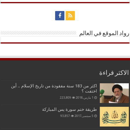
رواد الموقع في العالم
الاكثر قراءة
اكثر من 183 سنة مفقودة من تاريخ الإسلام .. أين
اختفت ؟
1 مارس,2018
223,809
طريقة ختم سورة يس المباركة
5 سبتمبر,2017
93,857