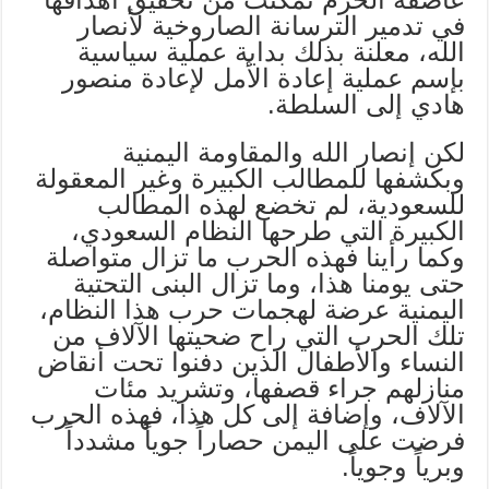
في تدمير الترسانة الصاروخية لأنصار
الله، معلنة بذلك بداية عملية سياسية
بإسم عملية إعادة الأمل لإعادة منصور
هادي إلى السلطة.
لكن إنصار الله والمقاومة اليمنية
وبكشفها للمطالب الكبيرة وغير المعقولة
للسعودية، لم تخضع لهذه المطالب
الكبيرة التي طرحها النظام السعودي،
وكما رأينا فهذه الحرب ما تزال متواصلة
حتى يومنا هذا، وما تزال البنى التحتية
اليمنية عرضة لهجمات حرب هذا النظام،
تلك الحرب التي راح ضحيتها الآلاف من
النساء والأطفال الذين دفنوا تحت أنقاض
منازلهم جراء قصفها، وتشريد مئات
الآلاف، وإضافة إلى كل هذا، فهذه الحرب
فرضت على اليمن حصاراً جوياً مشدداً
وبرياً وجوياً.