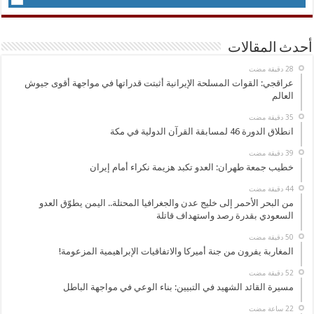
أحدث المقالات
عراقجي: القوات المسلحة الإيرانية أثبتت قدراتها في مواجهة أقوى جيوش
العالم
انطلاق الدورة 46 لمسابقة القرآن الدولية في مكة
خطيب جمعة طهران: العدو تكبد هزيمة نكراء أمام إيران
من البحر الأحمر إلى خليج عدن والجغرافيا المحتلة.. اليمن يطوّق العدو
السعودي بقدرة رصد واستهداف قاتلة
المغاربة يفرون من جنة أميركا والاتفاقيات الإبراهيمية المزعومة!
مسيرة القائد الشهيد في التبيين: بناء الوعي في مواجهة الباطل