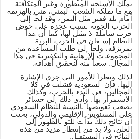
يملك الأسلحة المتطورة وغير المتكافئة
مع ما يملكه الشعب اليمني، مني بالهزيمة
أمام بلد فقير مثل اليمن، وقد لجأ إلى
الحرب الجوية بسبب عجزه على خوض
حرب شاملة لا مثيل لها، كما أن هذا
النظام إستعان في الحرب البرية
بمرتزقة، ولجأ إلى طلب المساعدة من
المجموعات الإرهابية والتكفيرية في هذا
المجال، سعياً منه لتحقيق أهدافه.
لذلك ونظراَ للأمور التي جرى الإشارة
إليها، فإن السعودية فشلت في كلا
المجالين، في البدء بالحرب، وكذلك
الإستمرار بها، وأدى ذلك إلى خسائر
يصعب تعويضها بالنسبة للنظام السعودي
على المستويين الإقليمي والدولي، بحيث
أن نتائج ذلك بدأت للتو بالظهور إلى
العلن، ولا بد من إنتظار مزيد من هذه
النتائج في المستقبل.