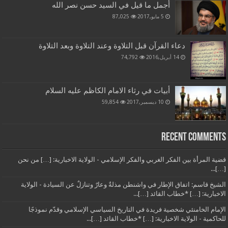
أجمل ما قيل في السيد حسن نصر الله
5 مايو,2017
87,025
دعاء القرآن قبل التلاوة وعند التلاوة وبعد التلاوة
14 أبريل,2016
74,792
أبيات في رثاء الامام الكاظم عليه السلام
10 ديسمبر,2017
59,854
Recent Comments
قضية المرأة بين الفكر الغربي والفكر الإسلامي - الولاية الاخبارية: […] من نحن
[…]...
الشيخ قاسم: اتفاق الإطار في واشنطن مذلةٌ وعارٌ وتنازلٌ عن السيادة - الولاية
الاخبارية: […] *خطاب القائد […]...
الإمام الخامنئي شخصية فريدة في التاريخ السياسي الإسلامي وقدّم نموذجًا
للحاكمية - الولاية الاخبارية: […] *خطاب القائد […]...