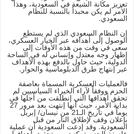
تعزيز مكانة الشيعة في السعودية، وهذا
الأمر لم يكن محبذاً بالنسبة للنظام
السعودي.
إن النظام السعودي الذي لم يستطع
الوصول إلى أهدافه عبر الخيار العسكري،
سعى في وقت من هذه الأوقات إلى
إظهار وجه معتدل وإنساني له في الساحة
الدولية، حيث حاول بالدفع بهذه الأهداف
عبر إنتهاج طرق الدبلوماسية والحوار.
فالعمليات العسكرية المسماة بعاصفة
الحزم ووفقاً لآراء الخبراء السياسيين لم
تحقق أهدافها التي إنطلقت من أجلها في
بداية الأمر، حيث أنها إنتهت بعد مرور 27
يوماً في تاريخ الـ21 من نيسان/ إبريل
بإعلان وقف لإطلاق النار من قبل
السعودية. وقد إدعت السعودية أن عملية
عاصفة الحزم تمكنت من تحقيق أهدافها