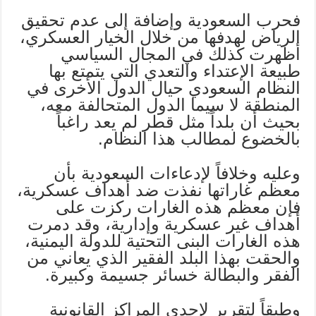
فحرب السعودية وإضافة إلى عدم تحقيق
الرياض لهدفها من خلال الخيار العسكري،
أظهرت كذلك في المجال السياسي
طبيعة الإعتداء والتعدي التي يتمتع بها
النظام السعودي حيال الدول الأخرى في
المنطقة لا سيما الدول المتحالفة معه،
بحيث أن بلداً مثل قطر لم يعد راغباً
بالخضوع لمطالب هذا النظام.
وعليه وخلافاً لإدعاءات السعودية بأن
معظم غاراتها نفذت ضد أهداف عسكرية،
فإن معظم هذه الغارات ركزت على
أهداف غير عسكرية وإدارية، وقد دمرت
هذه الغارات البنى التحتية للدولة اليمنية،
والحقت بهذا البلد الفقير الذي يعاني من
الفقر والبطالة خسائر جسيمة وكبيرة.
وطبقاً لتقرير لإحدى المراكز القانونية