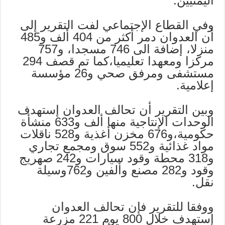
اليمنيين.
وفي القطاع الإجتماعي لفت التقرير إلى
أن العدوان دمر أكثر من 404 ألف و485
منزلا، إضافة الى 746 مسجدا، و757
مركزا ومعهدا تعليميا،كما تم قصف 294
مستشفى ومرفق صحي و26 مؤسسة
إعلامية.
وبين التقرير أن تحالف العدوان إستهدف
الوحدات الإنتاجية منها ألف و633 منشأة
حكومية،و676 مخزن أغذية و528 ناقلات
مواد غذائية و552 سوق ومجمع تجاري
و318 محطة وقود سيارات و242 صهريج
وقود و282 مصنع وألفين و762وسيلة
نقل.
ووفقا للتقرير فإن تحالف العدوان
إستهدف خلال 800 يوم 221 مزرعة