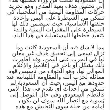
إلى تحقيق هدف بعيد المدى، وهو تجريد
حركات المقاومة اليمنية من أسلحتها، كي
تتمكن من السيطرة على اليمن وإعادة
حلقتها الأساسية، حيث سيضمن ذلك لها
السيطرة على المقدرات اليمنية والبدء
بتنفيذ خططها المستقبلية في هذا البلد.
مما لا شك فيه أن السعودية كانت وما
تزال تسعى إلى تحقيق هدف غير معلن
لها في الحرب على اليمن، وقد أظهرت
ذلك بشكل أو بآخر في إعلامها والإعلام
الموالي لها، وهو الخوف من تأسيس قوة
مماثلة لحزب الله والمقاومة الللبنانية عند
حدودها مع اليمن، حيث أن السعودية لم
تتمكن من احداث أي تقدم في هذا الأمر،
فالنظام السعودي وفي حال التوصل إلى
تسوية مع أنصار الله سوف لن يكون
أمامه من حيلة سوى التعايش مع هذه