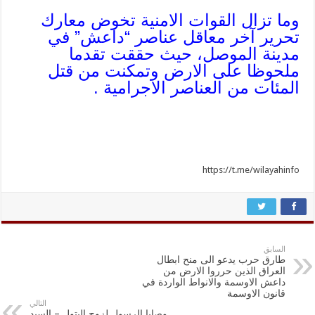
وما تزال القوات الامنية تخوض معارك
تحرير آخر معاقل عناصر “داعش” في
مدينة الموصل، حيث حققت تقدما
ملحوظا على الارض وتمكنت من قتل
المئات من العناصر الاجرامية .
https://t.me/wilayahinfo
السابق
طارق حرب يدعو الى منح ابطال
العراق الذين حرروا الارض من
داعش الاوسمة والانواط الواردة في
قانون الاوسمة
التالي
وصايا الرسول لزوج البتول – السيد