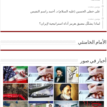
‏يومين مضت
على خطى الحسين (عليه السلام) د. أحمد راسم النفيس
‏يومين مضت
لماذا يشكّل مضيق هرمز أداة استراتيجية لإيران؟
الأمام الخامنئي
أخبار في صور