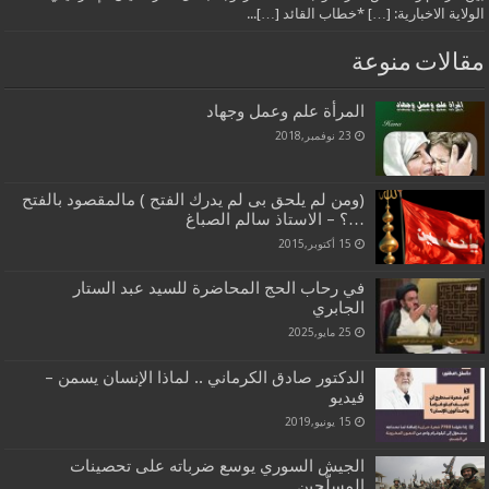
الولاية الاخبارية: […] *خطاب القائد […]...
مقالات منوعة
المرأة علم وعمل وجهاد
23 نوفمبر,2018
(ومن لم يلحق بى لم يدرك الفتح ) مالمقصود بالفتح
…؟ – الاستاذ سالم الصباغ
15 أكتوبر,2015
في رحاب الحج المحاضرة للسيد عبد الستار
الجابري
25 مايو,2025
الدكتور صادق الكرماني .. لماذا الإنسان يسمن –
فيديو
15 يونيو,2019
الجيش السوري يوسع ضرباته على تحصينات
المسلّحين