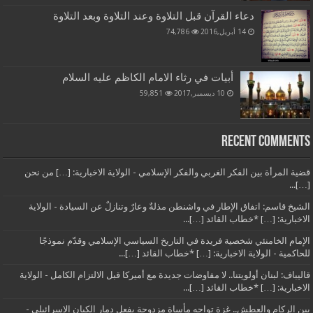
دعاء القرآن قبل التلاوة وعند التلاوة وبعد التلاوة
14 أبريل,2016
74,786
أبيات في رثاء الامام الكاظم عليه السلام
10 ديسمبر,2017
59,851
Recent Comments
قضية المرأة بين الفكر الغربي والفكر الإسلامي - الولاية الاخبارية: […] من نحن
[…]...
الشيخ قاسم: اتفاق الإطار في واشنطن مذلةٌ وعارٌ وتنازلٌ عن السيادة - الولاية
الاخبارية: […] *خطاب القائد […]...
الإمام الخامنئي شخصية فريدة في التاريخ السياسي الإسلامي وقدّم نموذجًا
للحاكمية - الولاية الاخبارية: […] *خطاب القائد […]...
قاليباف: لبنان أولويتنا.. لا مفاوضات جديدة مع أميركا قبل الالتزام الكامل - الولاية
الاخبارية: […] *خطاب القائد […]...
بين الركام والعطش.. غزة تواجه مأساة مزدوجة بفعل دمار الكيان الإسرائيلي -