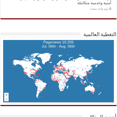
أمنية وخدمية متكاملة
‏يوم واحد مضت
التغطية العالمية
10,206 Pageviews
Jul. 06th - Aug. 06th