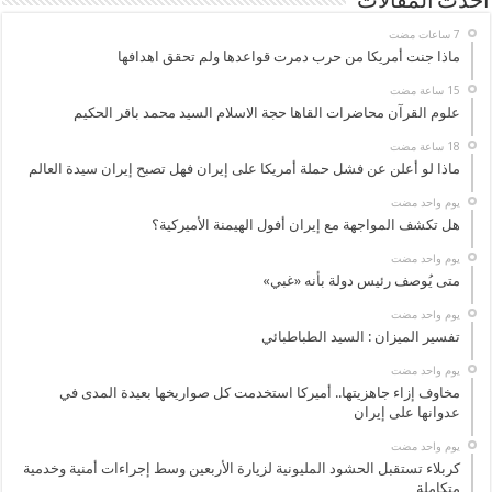
أحدث المقالات
ماذا جنت أمريكا من حرب دمرت قواعدها ولم تحقق اهدافها
علوم القرآن محاضرات القاها حجة الاسلام السيد محمد باقر الحكيم
ماذا لو أعلن عن فشل حملة أمريكا على إيران فهل تصبح إيران سيدة العالم
‏يوم واحد مضت
هل تكشف المواجهة مع إيران أفول الهيمنة الأميركية؟
‏يوم واحد مضت
متى يُوصف رئيس دولة بأنه «غبي»
‏يوم واحد مضت
تفسير الميزان : السيد الطباطبائي
‏يوم واحد مضت
مخاوف إزاء جاهزيتها.. أميركا استخدمت كل صواريخها بعيدة المدى في
عدوانها على إيران
‏يوم واحد مضت
كربلاء تستقبل الحشود المليونية لزيارة الأربعين وسط إجراءات أمنية وخدمية
متكاملة