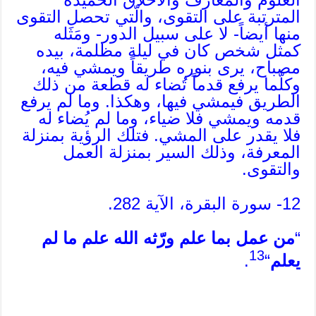
المترتبة على التقوى، والّتي تحصل التقوى
منها أيضاً- لا على سبيل الدور- ومَثَله
كمثل شخص كان في ليلة مظلمة، بيده
مصباح، يرى بنوره طريقاً ويمشي فيه،
وكلّما يرفع قدماً تُضاء له قطعة من ذلك
الطريق فيمشي فيها، وهكذا. وما لم يرفع
قدمه ويمشي فلا ضياء، وما لم يُضاء له
فلا يقدر على المشي. فتلك الرؤية بمنزلة
المعرفة، وذلك السير بمنزلة العمل
والتقوى.
12- سورة البقرة، الآية 282.
“
من عمل بما علم ورّثه الله علم ما لم
13
يعلم
“
.