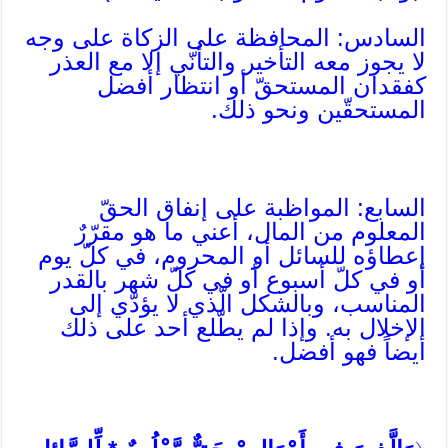
السادس: المحافظة على الزكاة على وجه
لا يجوز معه التأخير والتأنّي إلا مع العذر
كفقدان المستحقّ أو انتظار أفضل
المستحقّين ونحو ذلك.
السابع: المواظبة على إنفاق الحقّ
المعلوم من المال، أعني ما هو مقرّرٌ
إعطاؤه للسائل أو المحروم، في كلّ يوم
أو في كلّ أسبوع أو في كلّ شهر بالقدر
المناسب، وبالشكل الّذي لا يؤدّي إلى
الإخلال به. وإذا لم يطّلع أحد على ذلك
أيضاً فهو أفضل.