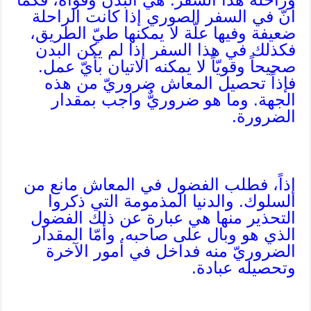
أنّ في السفر الصوري إذا كانت الراحلة
ضعيفة وفيها علّة لا يمكنها طيّ الطريق،
فكذلك في هذا السفر إذا لم يكن البدن
صحيحاً وقويّاً لا يمكنه الاتيان بأيّ عمل.
فإذاً تحصيل المعاش ضروريّ من هذه
الجهة. وما هو ضروريٌّ واجب بمقدار
الضرورة.
إذاً، فطلب الفضول في المعاش مانع من
السلوك. والدنيا المذمومة التي ذكروا
التحذير منها هي عبارة عن ذلك الفضول
الذي هو وبال على صاحبه. وأمّا المقدار
الضروريّ منه فداخل في أمور الآخرة
وتحصيله عبادة.