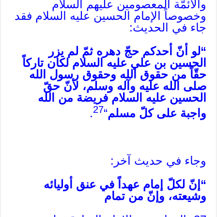
والأئمّة المعصومين عليهم السلام
وخصوصاً الإمام الحسين عليه السلام فقد
جاء في الحديث:
“لو أنّ أحدكم حجّ دهره ثمّ لم يزر
الحسين بن علي عليه السلام لكان تاركاً
حقّاً من حقوق الله وحقوق رسول الله
صلى الله عليه وآله وسلم، لأنّ حقّ
الحسين عليه السلام فريضة من الله
27
واجبة على كلّ مسلم
“
.
وجاء في حديث آخر:
“إنّ لكلّ إمام عهداً في عنق أوليائه
وشيعته، وإنّ من تمام