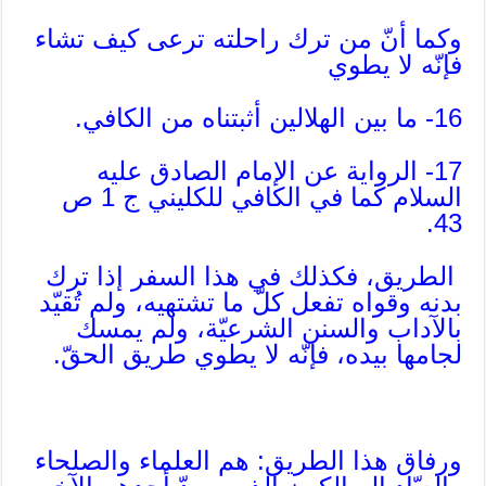
وكما أنّ من ترك راحلته ترعى كيف تشاء
فإنّه لا يطوي
16- ما بين الهلالين أثبتناه من الكافي.
17- الرواية عن الإمام الصادق عليه
السلام كما في الكافي للكليني ج 1 ص
43.
الطريق، فكذلك في هذا السفر إذا ترك
بدنه وقواه تفعل كلّ ما تشتهيه، ولم تُقيّد
بالآداب والسنن الشرعيّة، ولم يمسك
لجامها بيده، فإنّه لا يطوي طريق الحقّ.
ورفاق هذا الطريق: هم العلماء والصلحاء