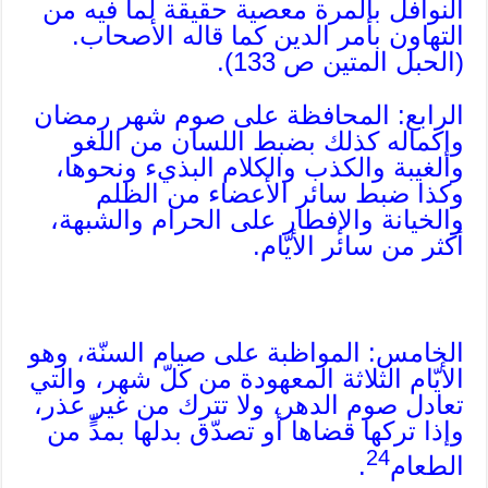
النوافل بالمرة معصية حقيقة لما فيه من
التهاون بأمر الدين كما قاله الأصحاب.
(الحبل المتين ص 133).
الرابع: المحافظة على صوم شهر رمضان
وإكماله كذلك بضبط اللسان من اللغو
والغيبة والكذب والكلام البذيء ونحوها،
وكذا ضبط سائر الأعضاء من الظلم
والخيانة والإفطار على الحرام والشبهة،
أكثر من سائر الأيّام.
الخامس: المواظبة على صيام السنّة، وهو
الأيّام الثلاثة المعهودة من كلّ شهر، والتي
تعادل صوم الدهر، ولا تترك من غير عذر،
وإذا تركها قضاها أو تصدّق بدلها بمدٍّ من
24
الطعام
.