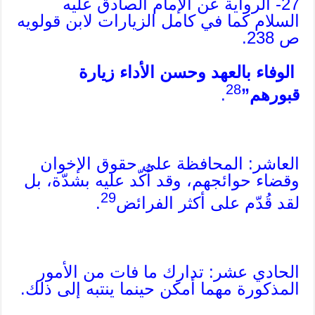
27- الرواية عن الإمام الصادق عليه
السلام كما في كامل الزيارات لابن قولويه
ص 238.
الوفاء بالعهد وحسن الأداء زيارة
28
قبورهم”
.
العاشر: المحافظة على حقوق الإخوان
وقضاء حوائجهم، وقد أُكّد عليه بشدّة، بل
29
لقد قُدّم على أكثر الفرائض
.
الحادي عشر: تدارك ما فات من الأمور
المذكورة مهما أمكن حينما ينتبه إلى ذلك.