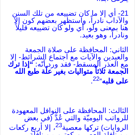
21- أي إلا ما كان تضييعه من تلك السنن
والآداب نادراً، واستظهر بعضهم كون إلا
هنا بمعنى ولو، أي ولو كان تضييعه قليلاً
ونادراً، وهو بعيد.
الثاني: المحافظة على صلاة الجمعة
والعيدين والآيات مع اجتماع الشرائط- إلا
مع العذر المسقط- فقد ورد أنّه:
“إذا ترك
الجمعة ثلاثاً متواليات بغير علّة طبع الله
22
على قلبه
“
.
الثالث: المحافظة على النوافل المعهودة
للرواتب اليوميّة والتي عُدَّ (في بعض
23
الروايات) تركها معصية
، إلا أربع ركعات
من نافلة العصر وركعتين من نافلة