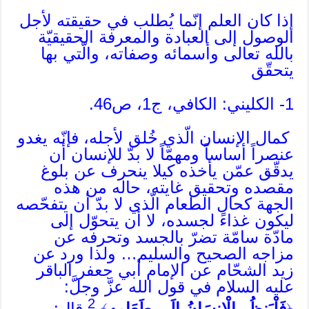
إذا كان العلم إنّما يُطلب في حقيقته لأجل
الوصول إلى العبادة والمعرفة الحقيقيّة
بالله تعالى وأسمائه وصفاته، والّتي بها
يتحقّق
1- الكليني: الكافي، ج1، ص46.
كمال الإنسان الّذي خُلق لأجله، فإنّه يغدو
عنصراً أساساً ومهمّاً لا بدّ للإنسان أن
يدقّق عمّن يأخذه كيلا ينحرف عن بلوغ
مقصده وتحقيق غايته، حاله من هذه
الجهة كحال الطعام الّذي لا بدّ أن يتفحّصه
ليكون غذاءً لجسده، لا أن يتحوّل إلى
مادّة سامّة تضرّ بالجسد وتحرفه عن
مزاجه الصحيح والسليم… ولذا ورد عن
زيد الشحّام عن الإمام أبي جعفر الباقر
عليه السلام في قول الله عزَّ وجلَّ:
2
﴿
فَلْيَنظُرِ الْإِنسَانُ إِلَى طَعَامِهِ
﴾
قال: