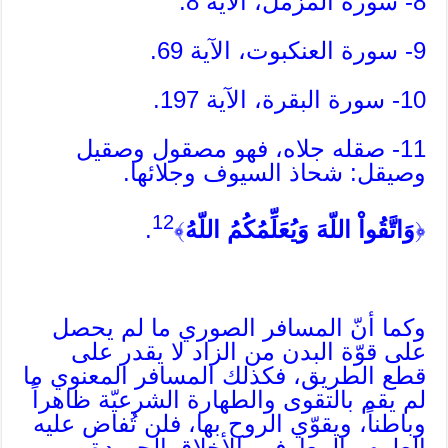
8- سورة المزمل، الآية 8.
9- سورة العنكبوت، الآية 69.
10- سورة البقرة، الآية 197.
11- صقله جلاه، فهو مصقول وصقيل
وصيقل: شحاذ السيوف وجلائها.
12
﴿
وَاتَّقُواْ اللّهَ وَيُعَلِّمُكُمُ اللّهُ
﴾
.
وكما أنّ المسافر الصوري ما لم يحصل
على قوّة البدن من الزاد لا يقدر على
قطع الطريق، فكذلك المسافر المعنوي ما
لم يقم بالتقوى والطهارة الشرعيّة ظاهراً
وباطناً، ويقوّي الروح بها، فلن تُفاض عليه
العلوم والمعارف والأخلاق الحميدة