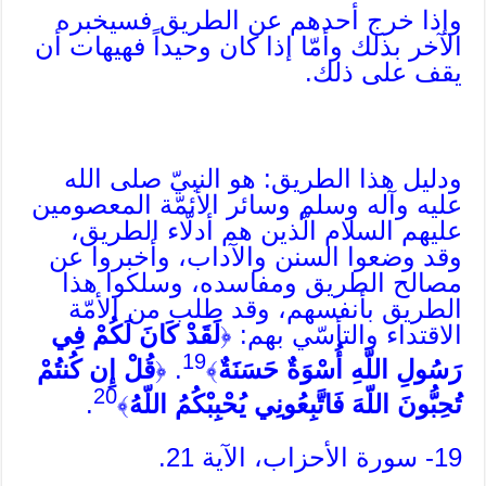
وإذا خرج أحدهم عن الطريق فسيخبره
الآخر بذلك وأمّا إذا كان وحيداً فهيهات أن
يقف على ذلك.
ودليل هذا الطريق: هو النبيّ صلى الله
عليه وآله وسلم وسائر الأئمّة المعصومين
عليهم السلام الّذين هم أدلّاء الطريق،
وقد وضعوا السنن والآداب، وأخبروا عن
مصالح الطريق ومفاسده، وسلكوا هذا
الطريق بأنفسهم، وقد طلب من الأمّة
الاقتداء والتأسّي بهم: ﴿
لَقَدْ كَانَ لَكُمْ فِي
19
رَسُولِ اللَّهِ أُسْوَةٌ حَسَنَةٌ
﴾
. ﴿
قُلْ إِن كُنتُمْ
20
تُحِبُّونَ اللّهَ فَاتَّبِعُونِي يُحْبِبْكُمُ اللّهُ
﴾
.
19- سورة الأحزاب، الآية 21.