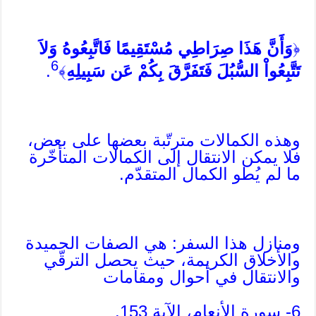
﴿
وَأَنَّ هَذَا صِرَاطِي مُسْتَقِيمًا فَاتَّبِعُوهُ وَلاَ
6
تَتَّبِعُواْ السُّبُلَ فَتَفَرَّقَ بِكُمْ عَن سَبِيلِهِ
﴾
.
وهذه الكمالات مترتّبة بعضها على بعض،
فلا يمكن الانتقال إلى الكمالات المتأخّرة
ما لم يُطو الكمال المتقدّم.
ومنازل هذا السفر: هي الصفات الحميدة
والأخلاق الكريمة، حيث يحصل الترقّي
والانتقال في أحوال ومقامات
6- سورة الأنعام، الآية 153.