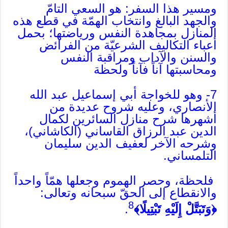
ومسير هذا السفر: هو السعي التامّ
والجهد البالغ وانتخاب الهمّة في قطع هذه
المنازل بمجاهدة النفس ورياضتها؛ بحمل
أعباء التكاليف الشرعيّة من الفرائض
والسنن والآداب ومراقبة النفس
ومحاسبتها آناً فآناً ولحظة
7- وهو للخواجة أبي إسماعيل عبد الله
الأنصاري، وعليه شروح عديدة من
أشهرها شرح منازل السائرين لكمال
الدين عبد الرزاق القاساني (الكاشاني)،
وشرحه الآخر لعفيف الدين سليمان
التلمساني.
فلحظة، وحصر الهموم وجعلها همّاً واحداً
والانقطاع إلى الحقّ سبحانه وتعالى:
8
﴿وَتَبَتَّلْ إِلَيْهِ تَبْتِيلًا﴾
.