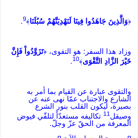
9
﴿
وَالَّذِينَ جَاهَدُوا فِينَا لَنَهْدِيَنَّهُمْ سُبُلَنَا
﴾
.
وزاد هذا السفر: هو التقوى، ﴿
تَزَوَّدُواْ فَإِنَّ
10
خَيْرَ الزَّادِ التَّقْوَى
﴾
.
والتقوى عبارة عن القيام بما أمر به
الشارع والاجتناب عمّا نهى عنه عن
بصيرة، ليكون القلب بنور الشرع
11
وصيقل
تكاليفه مستعدّاً لتلقّي فيوض
المعرفة من الحقّ عزّ وجلّ.