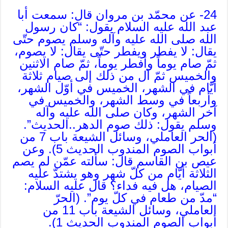
24- عن محمّد بن مروان قال: سمعت أبا
عبد الله عليه السلام يقول: “كان رسول
الله صلى الله عليه وآله وسلم يصوم حتّى
يقال: لا يفطر ويفطر حتّى يقال: لا يصوم،
ثمّ صام يوماً وأفطر يوماً، ثمّ صام الاثنين
والخميس ثمّ آل من ذلك إلى صيام ثلاثة
أيّام في الشهر، الخميس في أوّل الشهر،
وأربعاً في وسط الشهر، والخميس في
آخر الشهر، وكان صلى الله عليه وآله
وسلم يقول: ذلك صوم الدهر..الحديث”.
(الحر العاملي، وسائل الشيعة باب 7 من
أبواب الصوم المندوب الحديث 5). وعن
عيص بن القاسم قال: سألته عمّن لم يصم
الثلاثة أيّام من كلّ شهر وهو يشتدّ عليه
الصيام، هل فيه فداء؟ قال عليه السلام:
“مدّ من طعام في كلّ يوم”. (الحرّ
العاملي، وسائل الشيعة باب 11 من
أبواب الصوم المندوب الحديث 1).