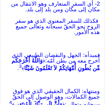
2- أي السفر المتعارف وهو الانتقال من
مكان إلى مكان ومن بلد إلى بلد.
فكذلك للسفر المعنوي الذي هو سفر
الروح نحو الحقّ سبحانه وتعالى جميع
هذه الأمور.
فمبدأه: الجهل والنقصان الطبيعي الذي
أُخرج معه من بطن أمّه:﴿
وَاللّهُ أَخْرَجَكُم
3
مِّن بُطُونِ أُمَّهَاتِكُمْ لاَ تَعْلَمُونَ شَيْئًا
﴾
.
ومنتهاه: الكمال الحقيقي الذي هو فوق
جميع الكمالات، وهو الوصول إلى الحقّ
4
سبحانه وتعالى:﴿
وَأَنَّ إِلَى رَبِّكَ الْمُنتَهَى
﴾
.