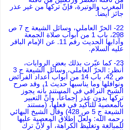
المغرب والوتيرة، فإنّ تركها من غير عذر
جائز أيضاً.
22- الحرّ العاملي، وسائل الشيعة ج 7 ص
298، باب 1 من أبواب صلاة الجمعة
وآدابها الحديث رقم 11. عن الإمام الباقر
عليه السلام.
23- كما عبّرت بذلك بعض الروايات،
أنظر: الحرّ العاملي، وسائل الشيعة ج 3
ص 42، باب 14 من أبواب أعداد الفرائض
ونوافلها وما يناسبها حديث 1، وقد صرح
الشيخ النراقي في المستند بأنه يجوز
تركها بدون عذر إجماعاً، وأنّ التعبير
بالمعصية للتأكيد في فعلها، (مستند
الشيعة ج 5 ص 428) وقال الشيخ البهائي
رحمه الله: ولعلّ إطلاق المعصية عليها
للمبالغة وتغليظ الكراهة، أو لأنّ ترك