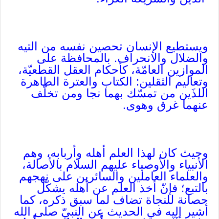
ويستطيع الإنسان تحصين نفسه من التيه
والضلال والانحراف. بالمحافظة على
الموازين العامّة، كأحكام العقل القطعيّة،
وتعاليم الثقلين: الكتاب والعترة الطاهرة
اللذَين من تمسّك بهما نجا ومن تخلّف
عنهما غرق وهوى.
وحيث كان لهذا العلم أهله وأربابه، وهم
الأنبياء والأوصياء عليهم السلام بالأصالة،
والعلماء العاملين والسائرين على نهجهم
بالتبع؛ فإنّ أخذ العلم عن أهله يشكّل
حصانة للنجاة تضاف لما سبق ذكره، كما
أشير إليه في الحديث عن النبيّ صلى الله