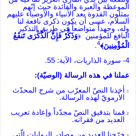
الموعظة والعبرة والفائدة حيث إنّهم
يمثلون القدوة بعد الأنبياء والأوصياء عليهم
السلام، عسى أن يكون ذكرى نافعة لنا
وله، وجهداً متواضعاً في طريق التذكير
النافع للمؤمنين ﴿
وَذَكِّرْ فَإِنَّ الذِّكْرَى تَنفَعُ
4
الْمُؤْمِنِينَ﴾
.
4- سورة الذاريات، الآية: 55.
عملنا في هذه الرسالة (الوصيّة):
أخذنا النصّ المعرّب من شرح المحدّث
الأرمويّ لهذه الرسالة.
قمنا بتدقيق النصّ مجدّداً وإعادة تعريب
العديد من فقراته.
خرّجنا العديد من مصادر الروايات الّتي