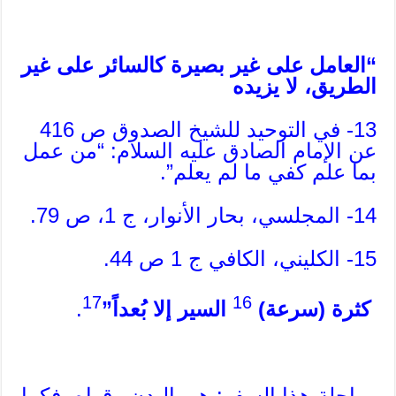
“العامل على غير بصيرة كالسائر على غير
الطريق، لا يزيده
13- في التوحيد للشيخ الصدوق ص 416
عن الإمام الصادق عليه السلام: “من عمل
بما علم كفي ما لم يعلم”.
14- المجلسي، بحار الأنوار، ج 1، ص 79.
15- الكليني، الكافي ج 1 ص 44.
17
16
كثرة (سرعة)
السير إلا بُعداً”
.
وراحلة هذا السفر: هي البدن وقواه، فكما