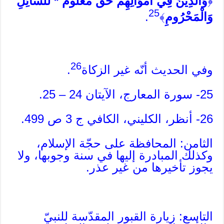
﴿
وَالَّذِينَ فِي أَمْوَالِهِمْ حَقٌّ مَّعْلُومٌ * لِّلسَّائِلِ
25
وَالْمَحْرُومِ
﴾
.
26
وفي الحديث أنّه غير الزكاة
.
25- سورة المعارج، الآيتان 24 – 25.
26- أنظر، الكليني، الكافي ج 3 ص 499.
الثامن: المحافظة على حجّة الإسلام،
وكذلك المبادرة إليها في سنة وجوبها، ولا
يجوز تأخيرها من غير عذر.
التاسع: زيارة القبور المقدّسة للنبيّ