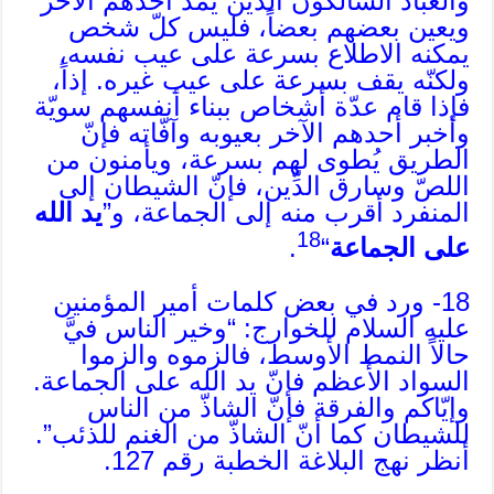
والعبّاد السالكون الذين يمدّ أحدهم الآخر
ويعين بعضهم بعضاً، فليس كلّ شخص
يمكنه الاطلاع بسرعة على عيب نفسه،
ولكنّه يقف بسرعة على عيب غيره. إذاً،
فإذا قام عدّة أشخاص ببناء أنفسهم سويّة
وأخبر أحدهم الآخر بعيوبه وآفّاته فإنّ
الطريق يُطوى لهم بسرعة، ويأمنون من
اللصّ وسارق الدِّين، فإنّ الشيطان إلى
المنفرد أقرب منه إلى الجماعة، و”
يد الله
18
على الجماعة
“
.
18- ورد في بعض كلمات أمير المؤمنين
عليه السلام للخوارج: “وخير الناس فيَّ
حالاً النمط الأوسط، فالزموه والزموا
السواد الأعظم فإنّ يد الله على الجماعة.
وإيّاكم والفرقة فإنّ الشاذّ من الناس
للشيطان كما أنّ الشاذّ من الغنم للذئب”.
أنظر نهج البلاغة الخطبة رقم 127.