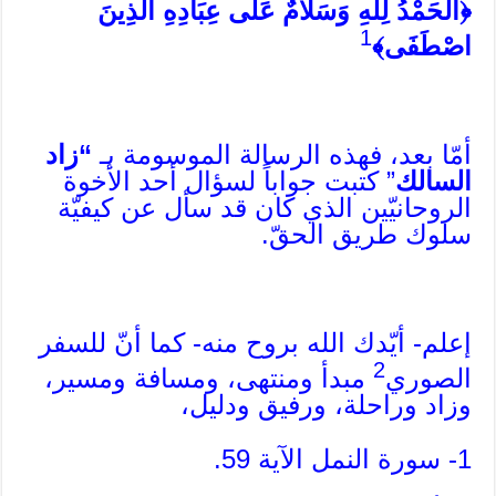
﴿الْحَمْدُ لِلَّهِ وَسَلَامٌ عَلَى عِبَادِهِ الَّذِينَ
1
اصْطَفَى﴾
أمّا بعد، فهذه الرسالة الموسومة بـ
“زاد
السالك
” كتبت جواباً لسؤال أحد الأخوة
الروحانيّين الذي كان قد سأل عن كيفيّة
سلوك طريق الحقّ.
إعلم- أيّدك الله بروح منه- كما أنّ للسفر
2
الصوري
مبدأ ومنتهى، ومسافة ومسير،
وزاد وراحلة، ورفيق ودليل،
1- سورة النمل الآية 59.