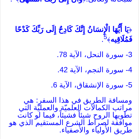
﴿
يَا أَيُّهَا الْإِنسَانُ إِنَّكَ كَادِحٌ إِلَى رَبِّكَ كَدْحًا
5
فَمُلَاقِيه
﴾
.
3- سورة النحل، الآية 78.
4- سورة النجم، الآية 42.
5- سورة الإنشقاق، الآية 6.
ومسافة الطريق في هذا السفر: هي
مراتب الكمالات العلميّة والعمليّة التي
تطويها الروح شيئاً فشيئاً، فيما لو كانت
موافقة لصراط الشرع المستقيم الذي هو
طريق الأولياء والأصفياء.