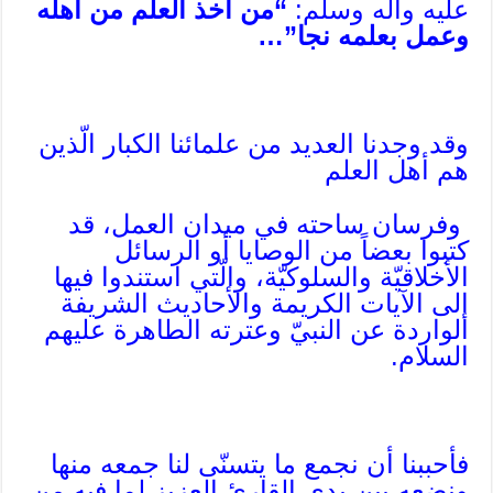
عليه وآله وسلم:
“من أخذ العلم من أهله
وعمل بعلمه نجا”…
وقد وجدنا العديد من علمائنا الكبار الّذين
هم أهل العلم
وفرسان ساحته في ميدان العمل، قد
كتبوا بعضاً من الوصايا أو الرسائل
الأخلاقيّة والسلوكيّة، والّتي استندوا فيها
إلى الآيات الكريمة والأحاديث الشريفة
الواردة عن النبيّ وعترته الطاهرة عليهم
السلام.
فأحببنا أن نجمع ما يتسنّى لنا جمعه منها
ونضعه بين يدي القارئ العزيز لما فيه من