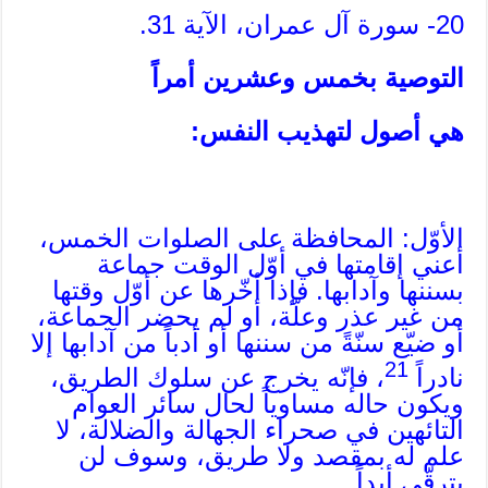
20- سورة آل عمران، الآية 31.
التوصية بخمس وعشرين أمراً
هي أصول لتهذيب النفس:
الأوّل: المحافظة على الصلوات الخمس،
أعني إقامتها في أوّل الوقت جماعة
بسننها وآدابها. فإذا أخّرها عن أوّل وقتها
من غير عذر وعلّة، أو لم يحضر الجماعة،
أو ضيّع سنّةً من سننها أو أدباً من آدابها إلا
21
نادراً
، فإنّه يخرج عن سلوك الطريق،
ويكون حاله مساوياً لحال سائر العوام
التائهين في صحراء الجهالة والضلالة، لا
علم له بمقصد ولا طريق، وسوف لن
يترقّى أبداً.