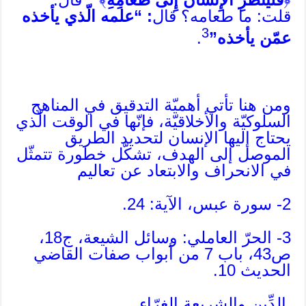
قلت: ما طعامه؟ قال
: “علمه الّذي يأخذه
3
عمّن يأخذه”
.
ومن هنا تأتي أهميّة التدقيق في المناهج
السلوكيّة والأخلاقيّة، فإنّها في الوقت الّذي
يحتاج إليها الإنسان لتحديد الطريق
الموصل إلى الهدف، تشكّل خطورة تتمثّل
في الانحراف والابتعاد عن تعاليم
2- سورة عبس، الآية: 24.
3- الحرّ العاملي: وسائل الشيعة، ج18،
ص43، باب 7 من أبواب صفات القاضي
الحديث 10.
الدِّين والشريعة الغرّاء.