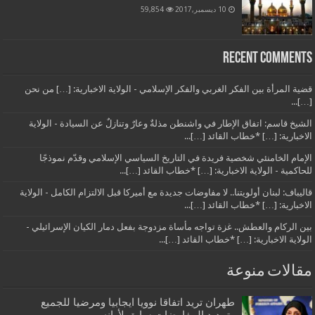
10 ديسمبر,2017
59,854
Recent Comments
قضية المرأة بين الفكر الغربي والفكر الإسلامي - الولاية الاخبارية: […] من نحن
[…]...
الشيخ قاسم: اتفاق الإطار في واشنطن مذلةٌ وعارٌ وتنازلٌ عن السيادة - الولاية
الاخبارية: […] *خطاب القائد […]...
الإمام الخامنئي شخصية فريدة في التاريخ السياسي الإسلامي وقدّم نموذجًا
للحاكمية - الولاية الاخبارية: […] *خطاب القائد […]...
قاليباف: لبنان أولويتنا.. لا مفاوضات جديدة مع أميركا قبل الالتزام الكامل - الولاية
الاخبارية: […] *خطاب القائد […]...
بين الركام والعطش.. غزة تواجه مأساة مزدوجة بفعل دمار الكيان الإسرائيلي -
الولاية الاخبارية: […] *خطاب القائد […]...
مقالات منوعة
طهران تريد اتفاقا نوويا ايجابيا ومرضيا للجميع