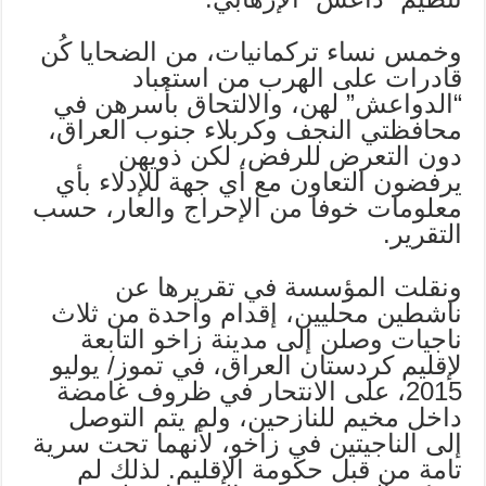
وخمس نساء تركمانيات، من الضحايا كُن
قادرات على الهرب من استعباد
“الدواعش” لهن، والالتحاق بأسرهن في
محافظتي النجف وكربلاء جنوب العراق،
دون التعرض للرفض، لكن ذويهن
يرفضون التعاون مع أي جهة للإدلاء بأي
معلومات خوفا من الإحراج والعار، حسب
التقرير.
ونقلت المؤسسة في تقريرها عن
ناشطين محليين، إقدام واحدة من ثلاث
ناجيات وصلن إلى مدينة زاخو التابعة
لإقليم كردستان العراق، في تموز/ يوليو
2015، على الانتحار في ظروف غامضة
داخل مخيم للنازحين، ولم يتم التوصل
إلى الناجيتين في زاخو، لأنهما تحت سرية
تامة من قبل حكومة الإقليم. لذلك لم