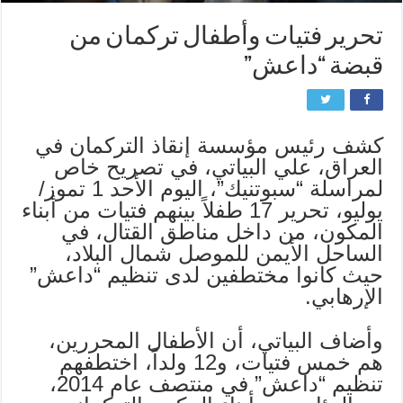
تحرير فتيات وأطفال تركمان من
قبضة “داعش”
كشف رئيس مؤسسة إنقاذ التركمان في
العراق، علي البياتي، في تصريح خاص
لمراسلة “سبوتنيك”، اليوم الأحد 1 تموز/
يوليو، تحرير 17 طفلاً بينهم فتيات من أبناء
المكون، من داخل مناطق القتال، في
الساحل الأيمن للموصل شمال البلاد،
حيث كانوا مختطفين لدى تنظيم “داعش”
الإرهابي.
وأضاف البياتي، أن الأطفال المحررين،
هم خمس فتيات، و12 ولداً، اختطفهم
تنظيم “داعش” في منتصف عام 2014،