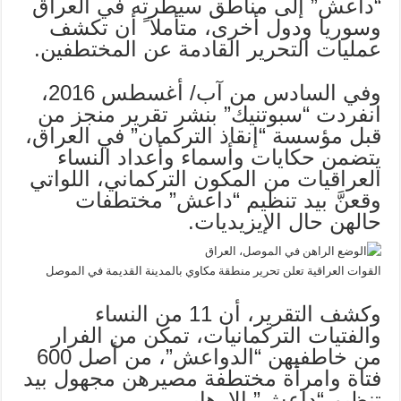
“داعش” إلى مناطق سيطرته في العراق
وسوريا ودول أخرى، متأملا ً أن تكشف
عمليات التحرير القادمة عن المختطفين.
وفي السادس من آب/ أغسطس 2016،
انفردت “سبوتنيك” بنشر تقرير منجز من
قبل مؤسسة “إنقاذ التركمان” في العراق،
يتضمن حكايات وأسماء وأعداد النساء
العراقيات من المكون التركماني، اللواتي
وقعنَّ بيد تنظيم “داعش” مختطفات
حالهن حال الإيزيديات.
القوات العراقية تعلن تحرير منطقة مكاوي بالمدينة القديمة في الموصل
وكشف التقرير، أن 11 من النساء
والفتيات التركمانيات، تمكن من الفرار
من خاطفيهن “الدواعش”، من أصل 600
فتاة وامرأة مختطفة مصيرهن مجهول بيد
تنظيم “داعش” الإرهابي.