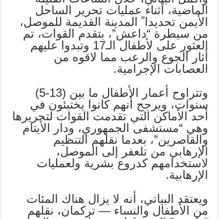
الماضية، أثناء عمليات تحرير الساحل
الأيمن تحديدا ً المدينة القديمة للموصل،
من سيطرة “داعش”، بتقدم القوات، تم
العثور على لأطفال الـ17 وتبدوا عليهم
أثار الجوع والرعب مما لاقوه من
العصابات الإجرامية.
وتتراوح أعمار الأطفال ما بين (13-5)
سنوات، ويرجح أنهم كانوا يختبئون في
أحد الأماكن التي تقدمت القوات لتحريرها
وهي “مستشفى الجمهوري، ودار الأيتام
والقاصرين”، بعدما نقلهم التنظيم
الإرهابي من تلعفر إلى الموصل،
لاستخدامهم كدروع بشرية ولعمليات
الإرهابية.
ويعتقد البياتي، أنه لا يزال هناك المئات
من الأطفال والنساء — تركمان، نقلهم