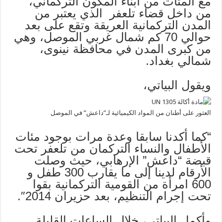
مع المئات من أبناء المكون التركماني،
من داخل قضاء تلعفر الذي يعتبر من
المدن التركمانية العريقة وتقع على بعد
حوالي 70 كم شمال غربي الموصل، وهي
من كبرى المدن في محافظة نينوى،
شمالي بغداد.
ويقول البياتي،
العثور على أطنان من المواد الكيميائية لـ”داعش” في الموصل
“كما أكدنا سابقا وعدة مرات بوجود مئات
الأطفال والنساء التركمان من تلعفر تحت
قبضة “داعش” الإرهابي، حيث وصلت
الأرقام لدينا إلى ما يقارب 300 طفل و
600 امرأة من القومية التركمانية بقوا
تحت إجرام التنظيم، بعد حزيران 2014″.
وأكمل البياتي، خلال الساعات القليلة