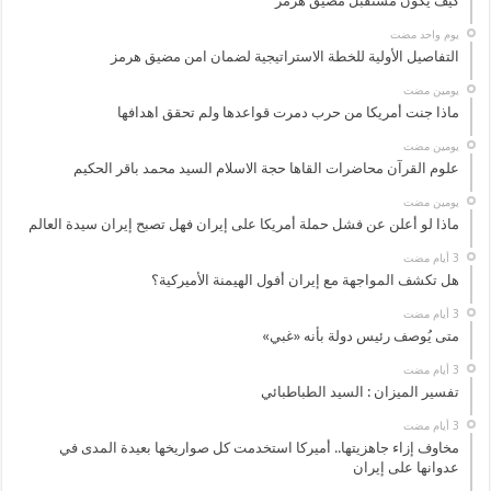
كيف يكون مستقبل مضيق هرمز
‏يوم واحد مضت
التفاصيل الأولية للخطة الاستراتيجية لضمان امن مضيق هرمز
‏يومين مضت
ماذا جنت أمريكا من حرب دمرت قواعدها ولم تحقق اهدافها
‏يومين مضت
علوم القرآن محاضرات القاها حجة الاسلام السيد محمد باقر الحكيم
‏يومين مضت
ماذا لو أعلن عن فشل حملة أمريكا على إيران فهل تصبح إيران سيدة العالم
هل تكشف المواجهة مع إيران أفول الهيمنة الأميركية؟
متى يُوصف رئيس دولة بأنه «غبي»
تفسير الميزان : السيد الطباطبائي
مخاوف إزاء جاهزيتها.. أميركا استخدمت كل صواريخها بعيدة المدى في
عدوانها على إيران