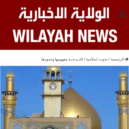
الرئيسية
/
بحوث اسلامية
/
البــدعــة مفهومها وحدودها