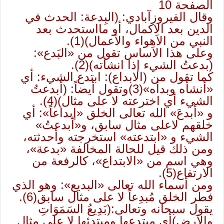
الصفحة 10
وقال الفيروزآبادي: (البِدعة: الحدث في
الدين بعد الاكمال، أو مااستحدث بعد
النبي من الاَهواء والاَعمال)(1).
وعلى هذا الاَساس تقول من «البَدع»:
(بدعتُ الشيء إذا انشأته)(2).
كما تقول من (الابداع): ابتدع الشيء: أي
«أنشأه وبدأه»(3)وتقول أيضاً: (أبدعتُ
الشيء أي اخترعته لا على مثال)(4).
و «أبدعَ» الله تعالى الخلق «إبداعاً»: أي
خلقهم لاعلى مثال سابق، و«أبدعتُ»
الشيء و «ابتدعته» استخرجته وأحدثته،
ومن ذلك قيل للحالة المخالفة «بدعة»،
وهي اسم من «الابتداع»، كالرفعة من
الارتفاع(5).
ومن أسماء الله تعالى «البديع»: وهو الذي
فطر الخلق مُبدِعاً لا على مثال سابق(6).
يقول سبحانه وتعالى:(بَدِيعُ السَمَوَاتِ
والاَرضِ)أي مبتدعها ومبتدئها لا على مثال