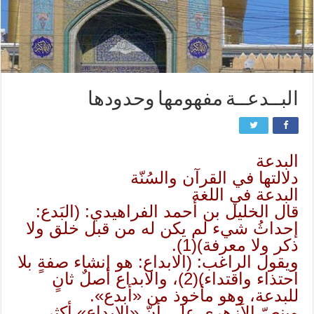
البــدعــة مفهومها وحدودها
البدعة
دلالتها في القرآن والسُنّة
البدعة في اللغة
قال الخليل بن أحمد الفراهيدي: (البَدع:
إحداثُ شيء لم يكن له من قبل خلق ولا
ذكر ولا معرفة)(1).
ويقول الراغب: (الابداع: هو إنشاء صفةٍ بلا
احتذاء واقتداء)(2)، والابداع أصلٌ ثانٍ
للبدعة، وهو مأخوذ من «أبدع».
وينصّ الاَزهري على أنّ «الابداع» أكثر