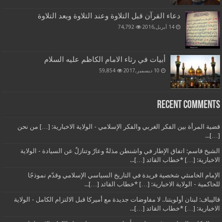
دعاء القرآن قبل التلاوة وعند التلاوة وبعد التلاوة
14 أبريل,2016
74,792
أبيات في رثاء الامام الكاظم عليه السلام
10 ديسمبر,2017
59,854
Recent Comments
قضية المرأة بين الفكر الغربي والفكر الإسلامي - الولاية الاخبارية: […] من نحن
[…]...
الشيخ قاسم: اتفاق الإطار في واشنطن مذلةٌ وعارٌ وتنازلٌ عن السيادة - الولاية
الاخبارية: […] *خطاب القائد […]...
الإمام الخامنئي شخصية فريدة في التاريخ السياسي الإسلامي وقدّم نموذجًا
للحاكمية - الولاية الاخبارية: […] *خطاب القائد […]...
قاليباف: لبنان أولويتنا.. لا مفاوضات جديدة مع أميركا قبل الالتزام الكامل - الولاية
الاخبارية: […] *خطاب القائد […]...