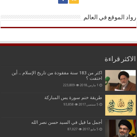
رواد الموقع في العالم
الاكثر قراءة
اكثر من 183 سنة مفقودة من تاريخ الإسلام .. أين
اختفت ؟
1 مارس,2018
223,809
طريقة ختم سورة يس المباركة
5 سبتمبر,2017
93,858
أجمل ما قيل في السيد حسن نصر الله
5 مايو,2017
87,027