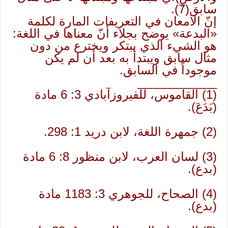
سابق(7).
إنّ الامعان في التعريفات المارة لكلمة
«البدعة» يوضح بجلاء أنّ معناها في اللغة:
هو الشيء الذي يبتكر ويخترع من دون
مثال سابق ويبتدأ به بعد أن لم يكن
موجوداً في السابق.
____________
(1) القاموس، للفيروزآبادي 3: 6 مادة
(بَدَعَ).
(2) جمهرة اللغة، لابن دريد 1: 298.
(3) لسان العرب، لابن منظور 8: 6 مادة
(بدع).
(4) الصحاح، للجوهري 3: 1183 مادة
(بدع).