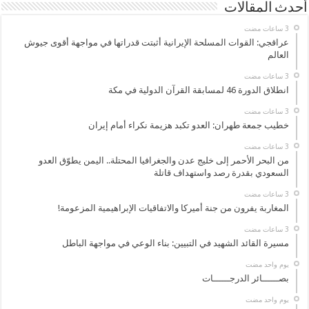
أحدث المقالات
عراقجي: القوات المسلحة الإيرانية أثبتت قدراتها في مواجهة أقوى جيوش
العالم
انطلاق الدورة 46 لمسابقة القرآن الدولية في مكة
خطيب جمعة طهران: العدو تكبد هزيمة نكراء أمام إيران
من البحر الأحمر إلى خليج عدن والجغرافيا المحتلة.. اليمن يطوّق العدو
السعودي بقدرة رصد واستهداف قاتلة
المغاربة يفرون من جنة أميركا والاتفاقيات الإبراهيمية المزعومة!
مسيرة القائد الشهيد في التبيين: بناء الوعي في مواجهة الباطل
‏يوم واحد مضت
بصــــــائر الدرجــــــات
‏يوم واحد مضت