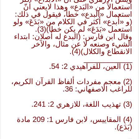
استعمالاً من «البَدع» وهذا لايعني أنّ
استعمال «البدع» خطأ، فيقول في ذلك:
(و «أبدع» أكثر في الكلام من «بَدَعَ» ولو
استعمل «بَدَعَ» لم يكن خطأ)(3).
وقال ابن فارس: (البدع له أصلان: ابتداء
الشيء وصنعه لا عن مثال، والآخر
الانقطاع والكلال)(4).
____________
(1) العين، للفراهيدي 2: 54.
(2) معجم مفردات ألفاظ القرآن الكريم،
للراغب الاصفهاني: 36.
(3) تهذيب اللغة، للازهري 2: 241.
(4) المقاييس، لابن فارس 1: 209 مادة
(بَدَع).