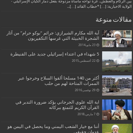
بين الركام والعطش.. غزة تواجه مأساة مزدوجة بفعل دمار الكيان الإسرائيلي -
الولاية الاخبارية: […] *خطاب القائد […]...
مقالات منوعة
آية الله مكارم الشيرازي: جرائم “بوكو حرام” من آثار
الشجرة الخبيثة التي غرسها التكفيريون
23 مايو,2014
5 شهداء في اعتداء إسرائيلي جديد على القنيطرة
22 أغسطس,2015
أكثر من 140 مسلحا ألقوا السلاح وخرجوا عبر
الممرات المتاحة لهم من حلب
29 نوفمبر,2016
اية الله علوي الجرجاني يؤكد ضرورة التدبر في
القرآن الكريم للتمتع ببركاته
7 مارس,2018
أننا مع خيار الشعب اليمني وما يحصل في اليمن هو
عدوان حقيقي