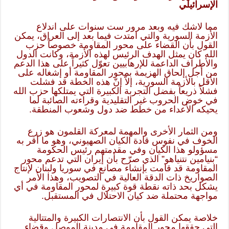
الإسرائيلي
مما لاشك فيه وبعد مرور ست سنوات على اندلاع
الأزمة السورية والتي امتدت فيما بعد إلى العراق، يمكن
القول بأن القضاء على محور المقاومة خصوصاً حزب
الله كان يمثل الهدف الرئيس لهذه الأزمة، وكانت الدول
والأطراف الداعمة للإرهابيين تعوّل كثيراً على هذا الدعم
من أجل إلحاق الهزيمة بمحور المقاومة أو إشغاله على
الأقل بالأزمة السورية، إلاّ إنّ هذه الخطة قد فشلت
فشلاً ذريعاً بفضل التجربة الكبيرة التي يمتلكها حزب الله
في خوض الحروب غير التقليدية وقراءته الصائبة لما
يحيكه الأعداء من خطط ضد دول وشعوب المنطقة.
ومن الثمار الأخرى والمهمة لمعركة القلمون هو زرع
الخوف في نفوس قادة الكيان الصهيوني، وهو ما أقر به
مسؤولو هذا الكيان وفي مقدمتهم رئيس الحكومة
“بنيامين نتنياهو” الذي صرّح بأن إيران التي تدعم محور
المقاومة قد قامت بإنشاء مصانع في سوريا ولبنان لإنتاج
الصواريخ ذات الدقة العالية في التصويب، وهذا الأمر
يشكل بحد ذاته نقطة قوة كبيرة لمحور المقاومة في أي
مواجهة محتملة ضد كيان الاحتلال في المستقبل.
خلاصة يمكن القول بأن الانتصارات الكبيرة والمتتالية
التي حققها محور المقاومة في مدينة الموصل وقضاء