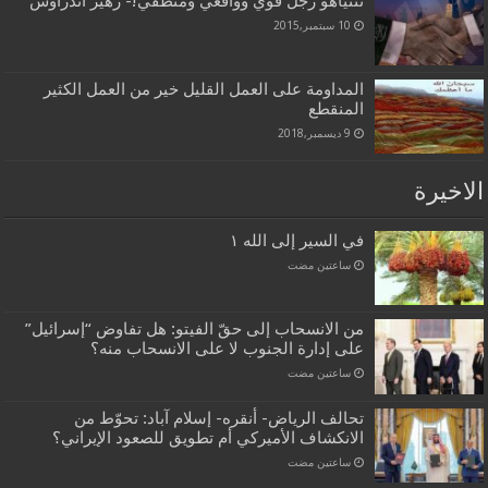
نتنياهو رجل قوي وواقعيّ ومنطقي!- زهير أندراوس
10 سبتمبر,2015
المداومة على العمل القليل خير من العمل الكثير
المنقطع
9 ديسمبر,2018
الاخيرة
في السير إلى الله ١
‏ساعتين مضت
من الانسحاب إلى حقّ الفيتو: هل تفاوض “إسرائيل”
على إدارة الجنوب لا على الانسحاب منه؟
‏ساعتين مضت
تحالف الرياض- أنقره- إسلام آباد: تحوّط من
الانكشاف الأميركي أم تطويق للصعود الإيراني؟
‏ساعتين مضت