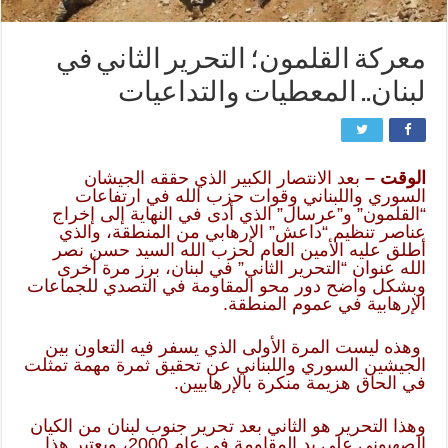
معركة القلمون؛ التحرير الثاني في
لبنان.. المعطيات والتداعيات
الوقت –
بعد الانتصار الكبير الذي حققه الجيشان
السوري واللبناني وقوات حزب الله في ارتفاعات
“القلمون” و”عرسال” الذي أدى في النهاية إلى إخراج
عناصر تنظيم “داعش” الإرهابي من المنطقة، والذي
أطلق عليه الأمين العام لحزب الله السيد حسن نصر
الله عنوان “التحرير الثاني” في لبنان، برز مرة أخرى
وبشكل واضح دور محو المقاومة في التصدي للجماعات
الإرهابية في عموم المنطقة.
وهذه ليست المرة الأولى الذي يسفر فيه التعاون بين
الجيشين السوري واللبناني عن تحقيق ثمرة مهمة تمثلت
في الحاق هزيمة منكرة بالإرهابيين.
وهذا التحرير هو الثاني بعد تحرير جنوب لبنان من الكيان
الصهيوني على يد المقاومة في عام 2000، ويعتبر هذا