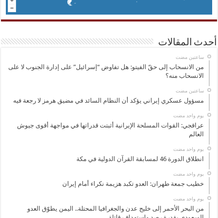
أحدث المقالات
‏ساعتين مضت
من الانسحاب إلى حقّ الفيتو: هل تفاوض “إسرائيل” على إدارة الجنوب لا على
الانسحاب منه؟
‏ساعتين مضت
مسؤول عسكري إيراني يؤكد أن النظام السائد في مضيق هرمز لا رجعة فيه
‏يوم واحد مضت
عراقجي: القوات المسلحة الإيرانية أثبتت قدراتها في مواجهة أقوى جيوش
العالم
‏يوم واحد مضت
انطلاق الدورة 46 لمسابقة القرآن الدولية في مكة
‏يوم واحد مضت
خطيب جمعة طهران: العدو تكبد هزيمة نكراء أمام إيران
‏يوم واحد مضت
من البحر الأحمر إلى خليج عدن والجغرافيا المحتلة.. اليمن يطوّق العدو
السعودي بقدرة رصد واستهداف قاتلة