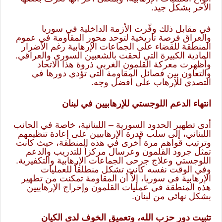
الآخر بشكل جيد.
في مقابل ذلك وفّرت الأزمة الداخلية في سوريا
والعراق فرصة تاريخية لتوحد محور المقاومة في عموم
المنطقة للقضاء على الجماعات الإرهابية رغم الأضرار
المادية الكبيرة التي لحقت بالشعبين السوري والعراقي.
وأظهرت معركة القلمون الغربي ذروة هذا الاتحاد
والتعاون بين فصائل المقاومة التي تؤدي دورها في
التصدي للإرهاب على أفضل وجه.
انتهاء الدعم اللوجستي للإرهابيين في لبنان
أدى تطهير الحدود السورية – اللبنانية، خاصة في الجانب
اللبناني، إلى سلب قدرة الإرهابيين على إعادة تنظيمهم
وترتيب قواهم مرة أخرى في هذه المنطقة، حيث كانت
تمثل جرود القلمون وعرسال مركزاً للتدريب والدعم
اللوجستي وعلاج جرحى الجماعات الإرهابية والتكفيرية.
وفي الوقت نفسه كانت تشكل منطلقاً للعمليات
الإرهابية في سوريا، إلاّ أن المقاومة تمكنت من تطهير
هذه المنطقة في عمليات القلمون وإخراج الإرهابيين
بشكل نهائي من لبنان.
تثبيت دور حزب الله، وتعميق الخوف لدى الكيان