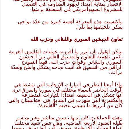
الانتصار بمثابة امتداد لجهود المقاومة في التصدي
للمشروع الصهيوأمريكي في المنطقة برمتها.
واكتسبت هذه المعركة أهمية كبيرة من عدّة نواحي
يمكن تلخيصها بما يلي:
تعاون الجيشين السوري واللبناني وحزب الله
يمكن القول بأن أبرز ما أفرزته عمليات القلمون الغربية
يكمن بأهمية التعاون والتنسيق العالي بين الجيشين
السوري واللبناني وقوات حزب الله. فهذا النموذج
الراقي من التنسيق قد أثبت نجاحه بشكل واضح ولعدّة
مرات.
وإذا أمعنا النظر في التيارات الإرهابية التي تنشط في
الوقت الحاضر بأسماء مختلفة في سوريا والعراق نرى
أنها تشكل في الحقيقة امتداداً للتيارات المتطرفة
والتكفيرية التي ظهرت في السابق في أفغانستان والتي
كان من أبرزها ما يسمى تنظيم “القاعدة”.
وهذه الجماعات كان لديها تنسيق مباشر وغير مباشر
طيلة العقود الأربعة الماضية، وهي تتقن تنفيذ مختلف
أنواع العمليات الإرهابية، وبمعنى آخر أنها تعرف بعضها