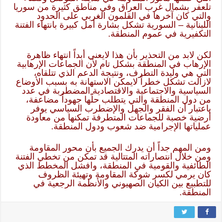
تلعفر بشمال غرب العراق وفي مناطق كثيرة من سوريا
والتي كان آخرها في القلمون الغربي على الحدود
اللبنانية – السورية تشكل بشارة أمل كبيرة بانتهاء الفتنة
التكفيرية في عموم المنطقة.
لكن لابد من التحذير بأن هذا لايعني أبداً انتهاء ظاهرة
الإرهاب في المنطقة بشكل تام لأن الجماعات الإرهابية
التي هي وليدة التطرف، ونتيجة الدعم الذي تتلقاه،
لازالت تشكل خطراً لايمكن الاستهانة به بسبب الأوضاع
السياسية والاجتماعية والاقتصادية المضطربة في عدد
من دول المنطقة والتي يتطلب حلّها جهوداً مضاعفة،
باعتبار أن الفقر والجهل والإضطرب السياسي يوفر
أرضية خصبة للجماعات المتطرفة تمكنها من معاودة
عملياتها الإجرامية ضد شعوب ودول المنطقة.
ومن المهم جداً أن يدرك الجميع بأن محور المقاومة
ومن خلال انتصاراته المتتالية قد تمكن من تخطي الفتنة
الطائفية والقومية في المنطقة، وافشل المخطط الذي
كان يرمي لكسر شوكة المقاومة وتهيئة الظروف
للتطبيع بين الكيان الصهيوني والأنظمة الرجعية في
المنطقة.