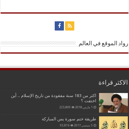
رواد الموقع في العالم
الاكثر قراءة
اكثر من 183 سنة مفقودة من تاريخ الإسلام .. أين
اختفت ؟
1 مارس,2018
223,809
طريقة ختم سورة يس المباركة
5 سبتمبر,2017
93,876