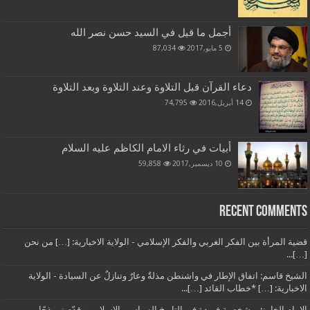
أجمل ما قيل في السيد حسن نصر الله
5 مايو,2017
87,034
دعاء القرآن قبل التلاوة وعند التلاوة وبعد التلاوة
14 أبريل,2016
74,795
أبيات في رثاء الامام الكاظم عليه السلام
10 ديسمبر,2017
59,858
Recent Comments
قضية المرأة بين الفكر الغربي والفكر الإسلامي - الولاية الاخبارية: […] من نحن
[…]...
الشيخ قاسم: اتفاق الإطار في واشنطن مذلةٌ وعارٌ وتنازلٌ عن السيادة - الولاية
الاخبارية: […] *خطاب القائد […]...
الإمام الخامنئي شخصية فريدة في التاريخ السياسي الإسلامي وقدّم نموذجًا