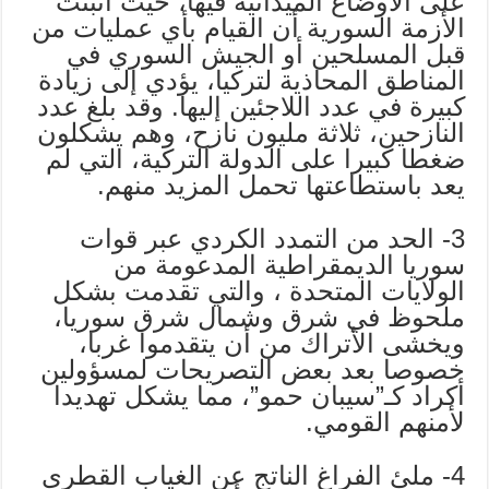
على الأوضاع الميدانية فيها، حيث أثبتت
الأزمة السورية أن القيام بأي عمليات من
قبل المسلحين أو الجيش السوري في
المناطق المحاذية لتركيا، يؤدي إلى زيادة
كبيرة في عدد اللاجئين إليها. وقد بلغ عدد
النازحين، ثلاثة مليون نازح، وهم يشكلون
ضغطا كبيرا على الدولة التركية، التي لم
يعد باستطاعتها تحمل المزيد منهم.
3- الحد من التمدد الكردي عبر قوات
سوريا الديمقراطية المدعومة من
الولايات المتحدة ، والتي تقدمت بشكل
ملحوظ في شرق وشمال شرق سوريا،
ويخشى الأتراك من أن يتقدموا غربا،
خصوصا بعد بعض التصريحات لمسؤولين
أكراد كـ”سيبان حمو”، مما يشكل تهديدا
لأمنهم القومي.
4- ملئ الفراغ الناتج عن الغياب القطري