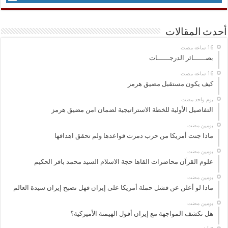
أحدث المقالات
بصــــــائر الدرجــــــات
كيف يكون مستقبل مضيق هرمز
‏يوم واحد مضت
التفاصيل الأولية للخطة الاستراتيجية لضمان امن مضيق هرمز
‏يومين مضت
ماذا جنت أمريكا من حرب دمرت قواعدها ولم تحقق اهدافها
‏يومين مضت
علوم القرآن محاضرات القاها حجة الاسلام السيد محمد باقر الحكيم
‏يومين مضت
ماذا لو أعلن عن فشل حملة أمريكا على إيران فهل تصبح إيران سيدة العالم
‏يومين مضت
هل تكشف المواجهة مع إيران أفول الهيمنة الأميركية؟