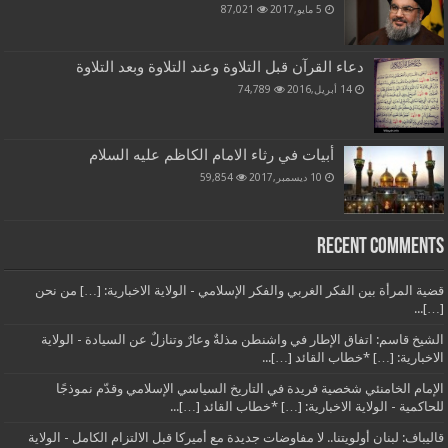
5 مايو,2017
87,021
دعاء القرآن قبل التلاوة وعند التلاوة وبعد التلاوة
14 أبريل,2016
74,789
أبيات في رثاء الامام الكاظم عليه السلام
10 ديسمبر,2017
59,854
Recent Comments
قضية المرأة بين الفكر الغربي والفكر الإسلامي - الولاية الاخبارية: […] من نحن
[…]...
الشيخ قاسم: اتفاق الإطار في واشنطن مذلةٌ وعارٌ وتنازلٌ عن السيادة - الولاية
الاخبارية: […] *خطاب القائد […]...
الإمام الخامنئي شخصية فريدة في التاريخ السياسي الإسلامي وقدّم نموذجًا
للحاكمية - الولاية الاخبارية: […] *خطاب القائد […]...
قاليباف: لبنان أولويتنا.. لا مفاوضات جديدة مع أميركا قبل الالتزام الكامل - الولاية