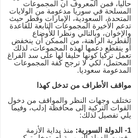
حاليا، فمن المعروف أن المجموعات
المسلحة في سوريا مدعومة من الولايات
المتحدة، السعودية، الإمارات وقطر حيث
تدعم الأخيرة المجموعات التابعة للقاعدة
والإخوان، وبالتالي ونظرا للأوضاع
القطرية الراهنة، من الممكن أن ينخفض
أو ينقطع دعمها لهذه المجموعات، لذلك
تعمل تركيا كونها حليفا لها على سد الفراغ
المحتمل، لكي لا ترجح كفة المجموعات
المدعومة سعوديا.
مواقف الأطراف من تدخل كهذا
تختلف وجهات النظر والمواقف من دخول
القوات التركية إلى محافظة إدلب، وفيما
يلي تفصيل لذلك:
1- الدولة السورية:
منذ بداية الأزمة
رفضت الدولة السورية أي تدخل تركي