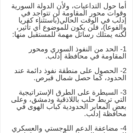
أما حول التداعيات، ولأن الدولة السورية
وقوات محور المقاومة لن تتواجد في
إدلب في الوقت الحالي(باستثناء كفريا
والفوعا)، فلن يكون للموضوع أي تأثير،
لكنه يمتلك رسائل مهمة للمستقبل منها:
1- الحد من النفوذ السوري ومحور
المقاومة في محافظة إدلب.
2- الحصول على منطقة نفوذ دائمة عند
الحدود، كما حصل شمال قبرص.
3- السيطرة على الطرق الإستراتيجية
التي تربط حلب باللاذقية ودمشق، وعلى
بعض المعابر الحدودية كباب الهوى في
محافظة إدلب.
4- مضاعفة الدعم اللوجستي والعسكري