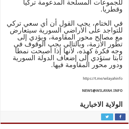
للجموعات المسلحة المدعومة تركيا
وقطريا.
في الختام، يجب القول أن أي سعي تركي
للتواجد على الأراضي السورية سيتعارض
مع مصالح محور المقاومة، ويؤدي إلى
تطور الأزمة، وبالتالي يجب الوقوف في
وجه فكرة كهذه، لأنها إذا أصبحت نمطا
ثابتا ستؤدي إلى إضعاف الدولة السورية
ودور محور المقاومة فيها.
https://t.me/wilayahinfo
NEWS@WILAYAH.INFO
الولاية الاخبارية