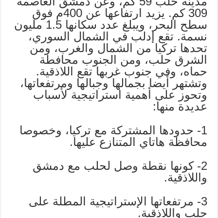
مدينة حلب
59
كم، وعن دمشق العاصمة
309 كم. يزيد ارتفاعها عن 400م فوق
سطح البحر، ويبلغ عدد سكانها 1.5 مليون
نسمة. تقع إدلب في الشمال السوري،
تحدها تركيا من الشمال والغرب، ومن
الشرق حلب، ومن الجنوب محافطة
حماه، وفي جنوب غربها تقع اللاذقية.
وتشتهر أيضا بجمالها وجبالها ومرتفعاتها،
وتحوز على أهمية استراتيجية لأسباب
عديدة منها:
1- حدودها المشتركة مع تركيا، وخصوصا
محافظة هاتاي المتنازع عليها.
2- كونها نقطة وصل لحلب مع دمشق
واللاذقية.
3- مرتفعاتها الإستراتيجية المطلة على
حلب واللاذقية.