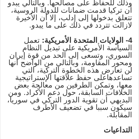
وذلك للحفاظ على مصالحها. وبالتالي يبدو
أن تركيا قدمت ضمانات للدولة الروسية،
تتعلق بدخولها إلى إدلب، إلا أن الأخيرة
لازالت تتردد في ذلك على ما يبدو.
4- الولايات المتحدة الأمريكية:
تعمل
السياسة الأمريكية على تبديل النظام
السوري، وتسعى إلى الحد من قوة إيران
ومحور المقاومة، وبالتالي من الواضح أنها
لن تعارض هذه الخطوة التركية، التي
تساعدهاعلى حفظ علاقتها الإستراتيجية
معها، وتمكن الطرفين من معالجة بعض
الخلافات السابقة، حول دعم الأكراد. ومن
البديهي أن تقوية الدور التركي في سوريا،
سيكون سببا في تضعيف الأطرف
المقابلة.
التداعيات