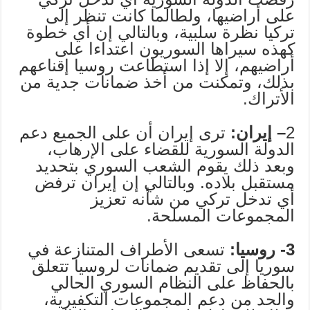
على أراضيها، ولطالما كانت تنظر إلى
تركيا نظرة سلبية، وبالتالي إن أي خطوة
كهذه سيراها السوريون اعتداءا على
أراضيهم، إلا إذا استطاعت روسيا إقناعهم
بذلك، وتمكنت من أخذ ضمانات جدية من
الأتراك.
2
– إيران:
ترى إيران أن على الجميع دعم
الدولة السورية للقضاء على الإرهاب،
وبعد ذلك يقوم الشعب السوري بتحديد
مستقبل بلاده. وبالتالي إن إيران ترفض
أي تدخل تركي من شأنه تعزيز
المجموعات المسلحة.
3- روسيا:
تسعى الأطراف المتنازعة في
سوريا إلى تقديم ضمانات لروسيا تتعلق
بالحفاظ على النظام السوري الحالي
والحد من دعم المجموعات التكفيرية،