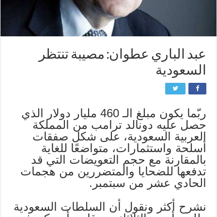
عبد الباري عطوان: مصيبة تنتظر
السعودية
ربّما يكون مبلغ الـ 460 مليار دولار الذي
حصل عليه دونالد ترامب من المملكة
العربية السعودية، على شكل صفقات
أسلحة واستثمارات، متواضعًا للغاية
بالمقارنة مع حجم التعويضات التي قد
تدفعها للضحايا والمتضررين من هجمات
الحادي عشر من سبتمبر.
نشرح أكثر ونقول أن السلطات السعودية