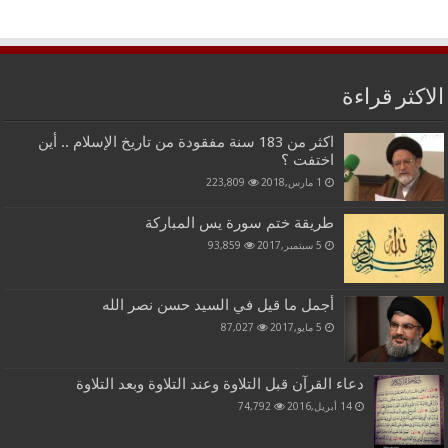
الاكثر قراءة
اكثر من 183 سنة مفقودة من تاريخ الإسلام .. أين
اختفت ؟
1 مارس,2018
223,809
طريقة ختم سورة يس المباركة
5 سبتمبر,2017
93,859
أجمل ما قيل في السيد حسن نصر الله
5 مايو,2017
87,027
دعاء القرآن قبل التلاوة وعند التلاوة وبعد التلاوة
14 أبريل,2016
74,792