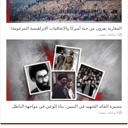
المغاربة يفرون من جنة أميركا والاتفاقيات الإبراهيمية المزعومة!
مسيرة القائد الشهيد في التبيين: بناء الوعي في مواجهة الباطل