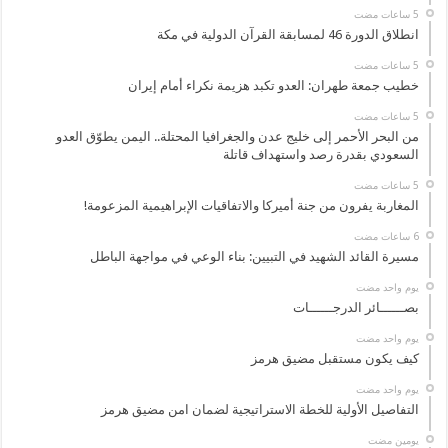
انطلاق الدورة 46 لمسابقة القرآن الدولية في مكة
خطيب جمعة طهران: العدو تكبد هزيمة نكراء أمام إيران
من البحر الأحمر إلى خليج عدن والجغرافيا المحتلة.. اليمن يطوّق العدو
السعودي بقدرة رصد واستهداف قاتلة
المغاربة يفرون من جنة أميركا والاتفاقيات الإبراهيمية المزعومة!
مسيرة القائد الشهيد في التبيين: بناء الوعي في مواجهة الباطل
‏يوم واحد مضت
بصــــــائر الدرجــــــات
‏يوم واحد مضت
كيف يكون مستقبل مضيق هرمز
‏يوم واحد مضت
التفاصيل الأولية للخطة الاستراتيجية لضمان امن مضيق هرمز
‏يومين مضت