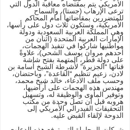
الأمريكي يتم بمقتضاه معاقبة الدول التي
ترعى الإرهاب (جستا)، والسماح
للمتضررين بمقاضاتها أمام المحاكم
الأمريكية، وستكون ثلاث دول على رأسها،
وهي المملكة العربية السعودية ودولة
الإمارات العربية المتحدة (اثنان من
مواطنيها شاركوا في تنفيذ الهجمات،
أحدهم مروان يوسف الشحي)، علاوةً
على دولة قطر، المتهمة بفتح شاشة
قناتها “الجزيرة” لأشرطة الشيخ أسامة بن
لادن، زعيم تنظيم “القاعدة”، وباحتضان،
وحسب ملف الادعاء، خالد شيخ محمد،
مهندس هذه الهجمات على أراضيها،
وتوفير المأوى والوظيفة له، وتسهيل
هروبه قبل أن تصل وحدة من مكتب
التحقيقات الفيدرالي الأمريكي إلى
الدوحة لإلقاء القبض عليه.
شركات المحاماة التي ترفع هذه الدعاوى