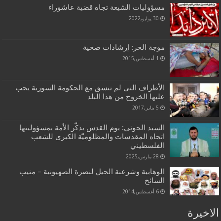
مسؤوليات الشيعة تجاه قضية عاشوراء
30 يوليو,2022
موجة الحر: إرشادات صحية
1 أغسطس,2015
الأطراف التي لم تنسق مع الحكومة السورية يجب
عليها الخروج من هذا البلد
5 يناير,2017
السيد الحوثي: يوم القدس يذكّر الأمة بمسؤوليتها
اتجاه المقدسات والمظلوميّة الكبرى للشعب
الفلسطيني
28 مارس,2025
الوهابية وشرعنة الحيل لنصرة الصهيونية – منيب
السائح
6 أغسطس,2014
الاخيرة