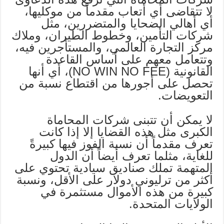
لا تتقاضى أي أتعاب مقدماً من موكليها،
أي أهالي الضحايا والمتضررين، مثل
شركات التأمين، وخطوط الطيران، وملاك
مركز التجارة العالمي، والمستأجرين فيه،
وتتعامل معهم على أساس القاعدة
القانونية (NO WIN NO FEE)، أي أنها
تحصل على أجورها من اقتطاع نسبة من
التعويضات.
لا يمكن أن تتبنى شركات المحاماة
الكبرى مثل هذه القضايا إلا إذا كانت
تعرف مقدماً أن نسبة الفوز فيها كبيرةً
للغاية، مثلما تعرف أيضاً أن الدول
المتهمة تملك صناديق سيادية تحتوي على
أكثر من ترليوني دولار على الأقل، ونسبة
كبيرة من هذه الأموال مستثمرة في
الولايات المتحدة.