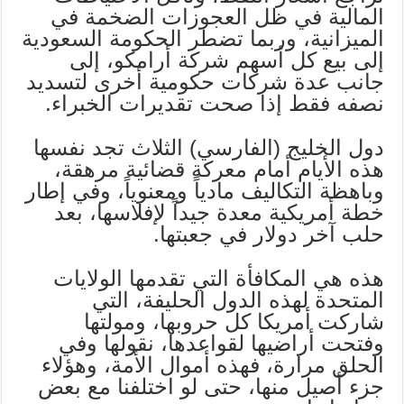
المالية في ظل العجوزات الضخمة في
الميزانية، وربما تضطر الحكومة السعودية
إلى بيع كل أسهم شركة أرامكو، إلى
جانب عدة شركات حكومية أخرى لتسديد
نصفه فقط إذا صحت تقديرات الخبراء.
دول الخليج (الفارسي) الثلاث تجد نفسها
هذه الأيام أمام معركة قضائية مرهقة،
وباهظة التكاليف مادياً ومعنوياً، وفي إطار
خطة أمريكية معدة جيداً لإفلاسها، بعد
حلب آخر دولار في جعبتها.
هذه هي المكافأة التي تقدمها الولايات
المتحدة لهذه الدول الحليفة، التي
شاركت أمريكا كل حروبها، ومولتها
وفتحت أراضيها لقواعدها، نقولها وفي
الحلق مرارة، فهذه أموال الأمة، وهؤلاء
جزء أصيل منها، حتى لو اختلفنا مع بعض