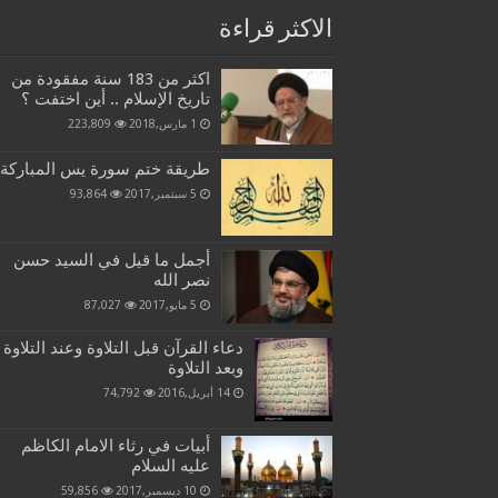
الاكثر قراءة
اكثر من 183 سنة مفقودة من
تاريخ الإسلام .. أين اختفت ؟
1 مارس,2018
223,809
طريقة ختم سورة يس المباركة
5 سبتمبر,2017
93,864
أجمل ما قيل في السيد حسن
نصر الله
5 مايو,2017
87,027
دعاء القرآن قبل التلاوة وعند التلاوة
وبعد التلاوة
14 أبريل,2016
74,792
أبيات في رثاء الامام الكاظم
عليه السلام
10 ديسمبر,2017
59,856