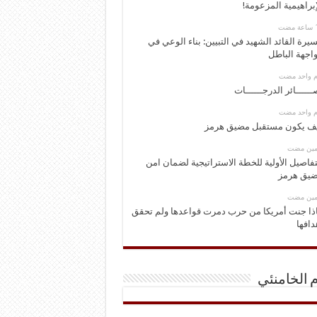
إبراهيمية المزعومة!
يرة القائد الشهيد في التبيين: بناء الوعي في
اجهة الباطل
وم واحد مضت
ــــــائر الدرجــــــات
وم واحد مضت
ف يكون مستقبل مضيق هرمز
ومين مضت
تفاصيل الأولية للخطة الاستراتيجية لضمان امن
يق هرمز
ومين مضت
ذا جنت أمريكا من حرب دمرت قواعدها ولم تحقق
دافها
م الخامنئي