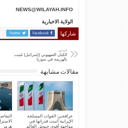
NEWS@WILAYAH.INFO
الولاية الاخبارية
Twitter
Facebook
شاركها
السابق
الكيان الصهيوني (إسرائيل) مُنيت
بالهزيمة في سوريا
مقالات مشابهة
عراقجي: القوات المسلحة
التفاصي
الإيرانية أثبتت قدراتها في
الاستر
مواجهة أقوى جيوش العالم
هرمز