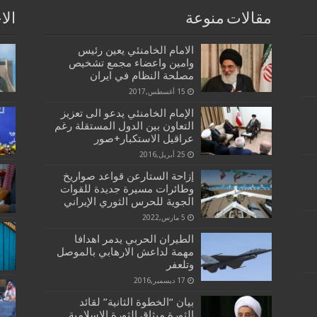
مقالات منوعة
الا
الامام الخامنئي يعين رئيس
وامين واعضاء مجمع تشخيص
مصلحة النظام في ايران
15 أغسطس,2017
الإمام الخامنئي يدعو الى تعزيز
التعاون بين الدول المستقلة رغم
عراقيل الاستكبار+صور
25 أبريل,2016
إزاحة الستارعن قواعد صواريخ
وطائرات مسيرة جديدة للقوات
الجوية للحرس الثوري الإيراني
5 مارس,2022
الطيران الحربي يدمر اهدافا
مهمة لداعش الارهابي بالموصل
وتلعفر
17 ديسمبر,2016
بيان “الخطوة الثانية”‌ لقائد
الثورة ميثاق الثورة الإسلامية