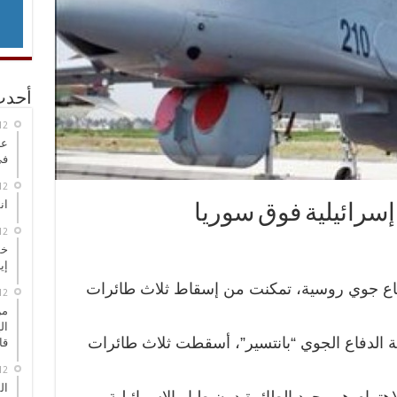
أحدث
عر
في
انطلاق
خط
إي
اع جوي روسية، تمكنت من إسقاط ثلاث طائرات
من
ال
 الدفاع الجوي “بانتسير”، أسقطت ثلاث طائرات
قا
ال