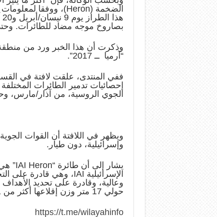
وبحسب الوكالة، فإن “أكثر ما يثير ال
الضخمة (Heron)، ووفقا 
بصاروخ موجه مضاد للطائرات. وحتى
وذكرت أن هذا الخبر ورد من منطقة 
“آرميا ــ 2017”.
ففي المنتدى، علقت لافتة في القسم
إحصائيات تدمير الطائرات المختلفة
الجوي الروسية، من آذار/مارس، وحتى تم
ويظهر في اللافتة أن القوات الجوي
وإسرائيلية، دون طيار.
يشار إل
الإسرائيلية IAI، وهي قاد
وعالية، وقادرة على تحديد الأهداف 
حولي 17 متر وزن إقلاعها أكثر من 1 طن.
https://t.me/wilayahinfo