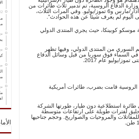
اهتمام هو وجود الطائرة دون طيار الإسرائيلية
ال
لمعلومات وزارة الدفاع الروسية، تم تدمير ثلاث طائرات من
هذا الطراز يوم 9 نيسان/أبريل و20 آذار/مارس و6 تموز/يوليو. وفي المرات الثلاث،
 اليوم لم يعرف شيئا عن هذه الحوادث”.
مس
مو
موسكو كوبينكا، حيث يجري المنتدى الدولي
‏ي
بص
 السوري من المنتدى الدولي، وفيها تظهر
‏ي
 في السماء فوق سوريا من قبل وسائل الدفاع
كي
وز/يوليو عام 2017.
‏ي
ال
مض
ة الروسية قامت بضرب، طائرات أمريكية
‏ي
ما
اه
ى أن طائرة “IAI Heron” هي طائرة استطلاعية دون طيار، طورتها الشركة
رة على التحليق لفترات طويلة على ارتفاعات متوسطة
للمقاتلات والمروحيات والصواريخ. وحجم جناحيها
الأما