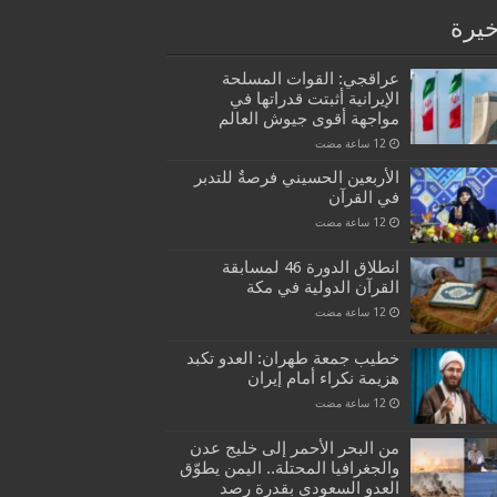
خيرة
عراقجي: القوات المسلحة
الإيرانية أثبتت قدراتها في
مواجهة أقوى جيوش العالم
الأربعين الحسيني فرصةٌ للتدبر
في القرآن
انطلاق الدورة 46 لمسابقة
القرآن الدولية في مكة
خطيب جمعة طهران: العدو تكبد
هزيمة نكراء أمام إيران
من البحر الأحمر إلى خليج عدن
والجغرافيا المحتلة.. اليمن يطوّق
العدو السعودي بقدرة رصد