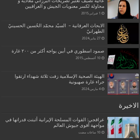
عالية نصيف تعتبر تصريحات البرزاني معادية و
محاولة لكسر معنويات الجيش و العراقيين
1 فبراير,2015
الابحاث العرفانية – السيّد محمّد الحُسين‌ الحسينيّ
الطهرانيّ
27 يناير,2024
صمود اسطوري في أبين يواجه أكثر من ۲۰۰ غارة
10 أغسطس,2015
الهيئة الصحية الإسلامية زفت ثلاثة شهداء ارتقوا
جراء غارة صهيونية
4 مارس,2024
الاخيرة
عراقجي: القوات المسلحة الإيرانية أثبتت قدراتها في
مواجهة أقوى جيوش العالم