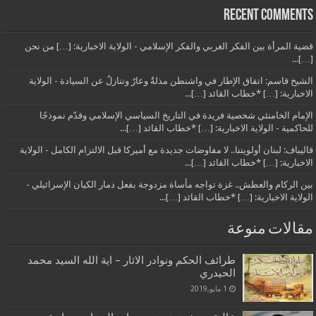
Recent Comments
قضية المرأة بين الفكر الغربي والفكر الإسلامي - الولاية الاخبارية: […] من نحن
[…]...
الشيخ قاسم: اتفاق الإطار في واشنطن مذلةٌ وعارٌ وتنازلٌ عن السيادة - الولاية
الاخبارية: […] *خطاب القائد […]...
الإمام الخامنئي شخصية فريدة في التاريخ السياسي الإسلامي وقدّم نموذجًا
للحاكمية - الولاية الاخبارية: […] *خطاب القائد […]...
قاليباف: لبنان أولويتنا.. لا مفاوضات جديدة مع أميركا قبل الالتزام الكامل - الولاية
الاخبارية: […] *خطاب القائد […]...
بين الركام والعطش.. غزة تواجه مأساة مزدوجة بفعل دمار الكيان الإسرائيلي -
الولاية الاخبارية: […] *خطاب القائد […]...
مقالات منوعة
طرائف الحكم ونوادر الاثار – اية الله السيد محمد
الحيدري
1 مايو,2019