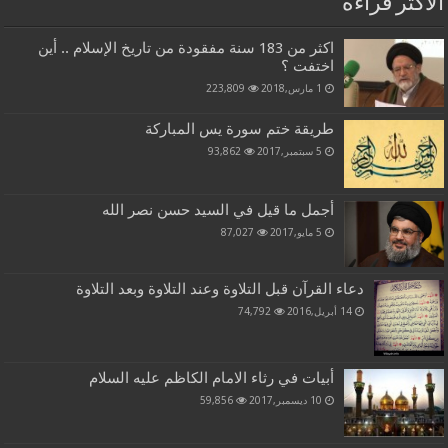
الاكثر قراءة
اكثر من 183 سنة مفقودة من تاريخ الإسلام .. أين
اختفت ؟
1 مارس,2018
223,809
طريقة ختم سورة يس المباركة
5 سبتمبر,2017
93,862
أجمل ما قيل في السيد حسن نصر الله
5 مايو,2017
87,027
دعاء القرآن قبل التلاوة وعند التلاوة وبعد التلاوة
14 أبريل,2016
74,792
أبيات في رثاء الامام الكاظم عليه السلام
10 ديسمبر,2017
59,856