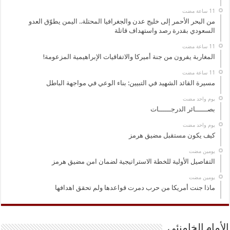
من البحر الأحمر إلى خليج عدن والجغرافيا المحتلة.. اليمن يطوّق العدو
السعودي بقدرة رصد واستهداف قاتلة
المغاربة يفرون من جنة أميركا والاتفاقيات الإبراهيمية المزعومة!
مسيرة القائد الشهيد في التبيين: بناء الوعي في مواجهة الباطل
‏يوم واحد مضت
بصــــــائر الدرجــــــات
‏يوم واحد مضت
كيف يكون مستقبل مضيق هرمز
‏يومين مضت
التفاصيل الأولية للخطة الاستراتيجية لضمان امن مضيق هرمز
‏يومين مضت
ماذا جنت أمريكا من حرب دمرت قواعدها ولم تحقق اهدافها
الأمام الخامنئي