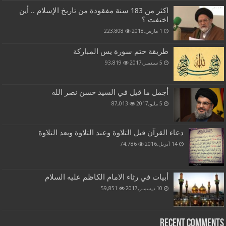
اكثر من 183 سنة مفقودة من تاريخ الإسلام .. أين
اختفت ؟
1 مارس,2018
223,808
طريقة ختم سورة يس المباركة
5 سبتمبر,2017
93,819
أجمل ما قيل في السيد حسن نصر الله
5 مايو,2017
87,013
دعاء القرآن قبل التلاوة وعند التلاوة وبعد التلاوة
14 أبريل,2016
74,786
أبيات في رثاء الامام الكاظم عليه السلام
10 ديسمبر,2017
59,851
Recent Comments