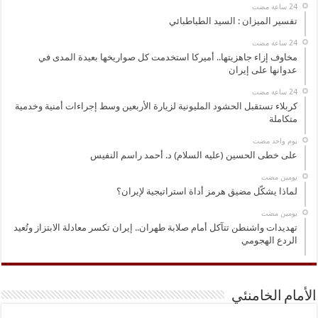
تفسير الميزان : السيد الطباطبائي
مخاوف إزاء جاهزيتها.. أميركا استخدمت كل صواريخها بعيدة المدى في
عدوانها على إيران
كربلاء تستقبل الحشود المليونية لزيارة الأربعين وسط إجراءات أمنية وخدمية
متكاملة
‏يوم واحد مضت
على خطى الحسين (عليه السلام) د. أحمد راسم النفيس
‏يومين مضت
لماذا يشكّل مضيق هرمز أداة استراتيجية لإيران؟
‏يومين مضت
تهديدات واشنطن تتآكل أمام صلابة طهران.. إيران تكسر معادلة الابتزاز وتُعيد
الردع الهجومي
الأمام الخامنئي