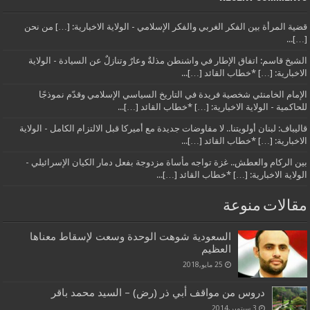
قضية المرأة بين الفكر الغربي والفكر الإسلامي - الولاية الاخبارية: […] من نحن
[…]...
الشيخ قاسم: اتفاق الإطار في واشنطن مذلةٌ وعارٌ وتنازلٌ عن السيادة - الولاية
الاخبارية: […] *خطاب القائد […]...
الإمام الخامنئي شخصية فريدة في التاريخ السياسي الإسلامي وقدّم نموذجًا
للحاكمية - الولاية الاخبارية: […] *خطاب القائد […]...
قاليباف: لبنان أولويتنا.. لا مفاوضات جديدة مع أميركا قبل الالتزام الكامل - الولاية
الاخبارية: […] *خطاب القائد […]...
بين الركام والعطش.. غزة تواجه مأساة مزدوجة بفعل دمار الكيان الإسرائيلي -
الولاية الاخبارية: […] *خطاب القائد […]...
مقالات منوعة
السعودية شوهت الوحدة وسعت لإسقاط معناها
العظيم
25 مايو,2018
دروس من مواقف أبي ذر (رض) – السيد محمد باقر
3 سبتمبر,2014