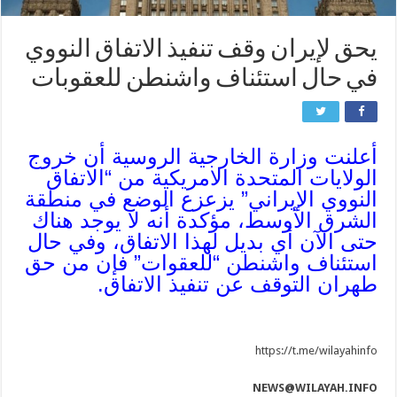
يحق لإيران وقف تنفيذ الاتفاق النووي
في حال استئناف واشنطن للعقوبات
أعلنت وزارة الخارجية الروسية أن خروج
الولايات المتحدة الامريكية من “الاتفاق
النووي الإيراني” يزعزع الوضع في منطقة
الشرق الأوسط، مؤكدة أنه لا يوجد هناك
حتى الآن أي بديل لهذا الاتفاق، وفي حال
استئناف واشنطن “للعقوات” فإن من حق
طهران التوقف عن تنفيذ الاتفاق.
https://t.me/wilayahinfo
NEWS@WILAYAH.INFO