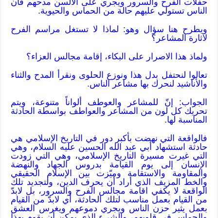
حفلات الفرح والسرور ويجري على الألسن مدحهم فان
الناس تستولي عليهم حالة من الحماس والحيوية.
ويطرح هنا سؤال وهو: لماذا لا تستغل مراسم الفرح
لاثارة المشاعر؟
ولماذ هذا الاصرار على البكاء، إقامة مجالس العزاء؟
تعالوا لنحتفل بدل هذا ونوزع الحلوى ونقرأ المدح والثناء
والأناشيد لنحرك بها مشاعر الناس.
الجواب: إنّ للمشاعر والعوطف ألواناً متنوعة، ويتم
تحريك كل لون من المشاعر والعواطف بواسطة الحادثة
المناسبة لها.
فالواقعة التي نهضت بأكبر دور في التاريخ الإسلامي هي
حادثة استشهاد أبي عبد الله الحسين عليه السلام، وهي
التي غيرت مسيرة التاريخ الإسلامي، وهي التي زودت
الإنسان إلى يوم القيامة بدروس الجهاد والنهضة
والمقاومة والاستقامة وميّزت بين الإسلام الحقيقي
والخط المزيف الذي أراد أن يحرف الدين، ولتجديد تلك
الواقعة لا يكفي اقامة مجالس الفرح والسرور، بل لابدّ
من القيام بعمل مناسب لتلك الحادثة، أي لابدّ من القيام
بعمل يثير حزن الناس ويجري دموعهم ويغرس العشق
والحماس في قلوبهم، والشيء الذي يمكن أن يقوم بهذا