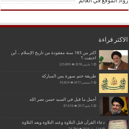
رواد الموقع في العالم
الاكثر قراءة
اكثر من 183 سنة مفقودة من تاريخ الإسلام .. أين
اختفت ؟
1 مارس,2018
223,809
طريقة ختم سورة يس المباركة
5 سبتمبر,2017
93,824
أجمل ما قيل في السيد حسن نصر الله
5 مايو,2017
87,016
دعاء القرآن قبل التلاوة وعند التلاوة وبعد التلاوة
14 أبريل,2016
74,786