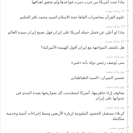
ماذا جنت أمريكا من حرب دمرت قواعدها ولم تحقق اهدافها
علوم القرآن محاضرات القاها حجة الاسلام السيد محمد باقر الحكيم
ماذا لو أعلن عن فشل حملة أمريكا على إيران فهل تصبح إيران سيدة العالم
هل تكشف المواجهة مع إيران أفول الهيمنة الأميركية؟
‏يوم واحد مضت
متى يُوصف رئيس دولة بأنه «غبي»
‏يوم واحد مضت
تفسير الميزان : السيد الطباطبائي
‏يوم واحد مضت
مخاوف إزاء جاهزيتها.. أميركا استخدمت كل صواريخها بعيدة المدى في
عدوانها على إيران
‏يوم واحد مضت
كربلاء تستقبل الحشود المليونية لزيارة الأربعين وسط إجراءات أمنية وخدمية
متكاملة
‏يومين مضت