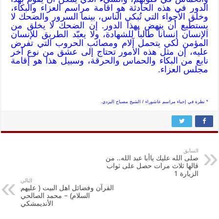
الدور في هذه الحادثة هو اقامة مراسم العزاء والبكاء،
وخلق الأجواء التي تُبكي الناس، بينما السرور والضحك لا
يستطيع أن ينهض بهذا الدور. إن الضحك لا يخلق من
الإنسان إنساناً طالباً للشهادة، ولا يعبّد الطريق للإنسان
المؤمن لكي يتحمل آلام ومصائب الحروب التي تفرض
عليه، إن مثل هذه الأمور تحتاج إلى عشق من نوع آخر
نابع من البكاء والحماس والحرقة، وسبيل هذا هو إقامة
مجلس العزاء.
* نظرة في إحياء مراسم عاشوراء / الشيخ مصباح اليزدي.
السابق
صلى الله عليك ياأبا عبد الله.. من
قالها ثلاث مرات حصل على ثواب
الزيارة 1
التالي
القرآن وفضائل اهل البيت ( عليهم
السلام) – محمد الصالحي
الأنديمشكي