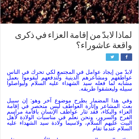
لماذا لابدّ من إقامة العزاء في ذكرى
واقعة عاشوراء؟
لابدّ من إيجاد عوامل في المجتمع لكي تحرك في الناس
عواطفهم ومشاعرهم الدينية ولتدفعهم ليقوموا بعمل
مشابه لما فعله سيد الشهداء عليه السلام وليواصلوا
سبيله وليعشقوا طريقه.
وفي هذا المضمار يطرح موضوع آخر وهو: إن سبيل
بعث المشاعر وإثارة العواطف ليس منحصر في إقامة
العزاء والبكاء، فقد تثار عواطف الإنسان باقامة مراسم
الفرح والسرور، ونحن نعلم في مناسبات الولادة لأهل
البيت عليهم السلام، ولاسيما ولادة سيد الشهداء عليه
السلام عندما تقام