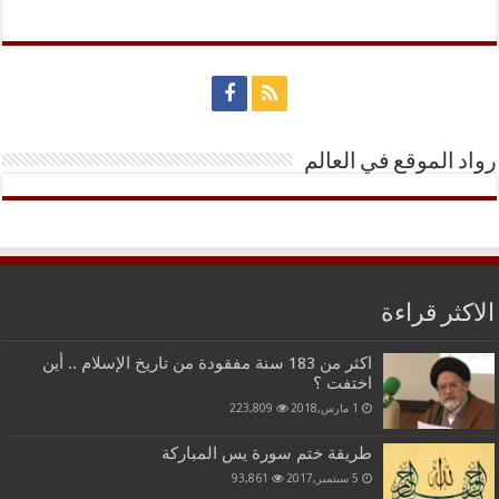
رواد الموقع في العالم
الاكثر قراءة
اكثر من 183 سنة مفقودة من تاريخ الإسلام .. أين
اختفت ؟
1 مارس,2018
223,809
طريقة ختم سورة يس المباركة
5 سبتمبر,2017
93,861