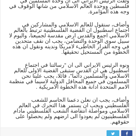
ولفت الرئيس الايراني الى ان وحدة المسلمين في
فلسطين ووحدة العالم الاسلامي من شانها الوقوف في
وجه هذه المؤامرة.
وأضاف، سنقول للعالم الاسلامي والمشاركين في
اجتماع اسطنبول ان القضية الفلسطينية ترتبط بالعالم
الاسلامي اجمع والقدس ارض مقدسة لجميعنا، واليوم لا
سبيل سوى الوحدة والتضامن، يجب ان نقف متحدين
في وجه القرار الخاطىء لامريكا وندينه ونقول ان هذه
الخطوة من المستحيل تحقيقها.
ونوه الرئيس الايراني الى ان “رسالتنا في اجتماع
اسطنبول هي ان القدس ستبقى القضية الاولى للعالم
الاسلامي والمسلمين دائما”، قائلا، يجب علينا نحن
المسلمون في جميع المحافل الدولية لاسيما في منظمة
الامم المتحدة ادانة هذه الخطوة الامريكية .
وأضاف، يجب ان نعلن دعمنا الحاسم للشعب
الفلسطيني ويجب ان يستمر هذا التحرك في العالم
الاسلامي ومواصلة انتفاضة الشعب الفلسطيني مادام
الفلسطينيون لم يعودوا الى ارضهم ولم يحصلوا على
حقوقهم.