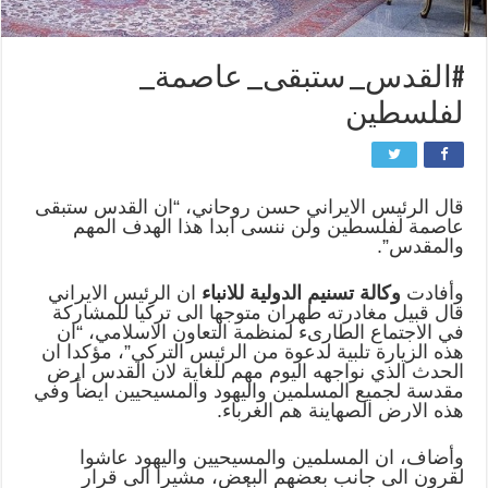
#القدس_ ستبقى_ عاصمة_
لفلسطين
قال الرئيس الايراني حسن روحاني، “ان القدس ستبقى
عاصمة لفلسطين ولن ننسى ابدا هذا الهدف المهم
والمقدس”.
وأفادت
وكالة تسنيم الدولية للانباء
ان الرئيس الايراني
قال قبيل مغادرته طهران متوجها الى تركيا للمشاركة
في الاجتماع الطارىء لمنظمة التعاون الاسلامي، “ان
هذه الزيارة تلبية لدعوة من الرئيس التركي”، مؤكدا ان
الحدث الذي نواجهه اليوم مهم للغاية لان القدس ارض
مقدسة لجميع المسلمين واليهود والمسيحيين ايضاً وفي
هذه الارض الصهاينة هم الغرباء.
وأضاف، ان المسلمين والمسيحيين واليهود عاشوا
لقرون الى جانب بعضهم البعض، مشيرا الى قرار