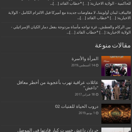
للحاكمية - الولاية الاخبارية: […] *خطاب القائد […]...
قاليباف: لبنان أولويتنا.. لا مفاوضات جديدة مع أميركا قبل الالتزام الكامل - الولاية
الاخبارية: […] *خطاب القائد […]...
بين الركام والعطش.. غزة تواجه مأساة مزدوجة بفعل دمار الكيان الإسرائيلي -
الولاية الاخبارية: […] *خطاب القائد […]...
مقالات منوعة
المرأة والأسرة
14 أغسطس,2019
عائلات عراقية تهرب بأعجوبة من أخطر معاقل
“داعش”
18 فبراير,2017
دروب الحياة للفتيات 02
1 يونيو,2019
جردان داعش خسرت كبار قادتها في الموصل