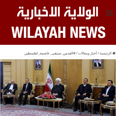
الرئيسية
/
أخبار ومقالات
/
#القدس_ ستبقى_ عاصمة_ لفلسطين