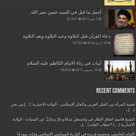
أجمل ما قيل في السيد حسن نصر الله
5 مايو,2017
87,027
دعاء القرآن قبل التلاوة وعند التلاوة وبعد التلاوة
14 أبريل,2016
74,792
أبيات في رثاء الامام الكاظم عليه السلام
10 ديسمبر,2017
59,856
Recent Comments
قضية المرأة بين الفكر الغربي والفكر الإسلامي - الولاية الاخبارية: […] من نحن
[…]...
الشيخ قاسم: اتفاق الإطار في واشنطن مذلةٌ وعارٌ وتنازلٌ عن السيادة - الولاية
الاخبارية: […] *خطاب القائد […]...
الإمام الخامنئي شخصية فريدة في التاريخ السياسي الإسلامي وقدّم نموذجًا