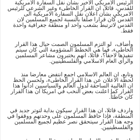
الرئيس الامريكي الاخير بشأن نقل السفارة الامريكية
للقدس، قائلا، ان القرار الخاطىء وغير الشرعي للرئيس
الامريكي بشأن اعلان نقل السفارة الامريكية الى
القدس كان قرارا صلفا بالنسبة لجميع المسلمين لان
القدس لاترتبط بشعب واحد او منطقة جغرافية واحدة
فقط.
وأضاف، لو التزم المسلمون الصمت حيال هذا القرار
الخاطىء، فما هي الخطط المشؤومة التي كان سيتم
تنفيذها لاحقاً؟، قائلا، انهم يختبرون مشاعر المسلمين
والرأي العام الاسلامي والفلسطينيين.
وتابع، ان العالم الاسلامي اجمع انتفض معارضا منذ
لحظة الاعلان عن هذا القرار الخاطىء، ولحسن الحظ
ان الغالبية الساحقة لدول العالم والسياسيين ادانوا هذا
القرار كما اعلنت بعض النخب في امريكا ان هذا القرار
كان خاطئاً.
واردف قائلا، ان هذا القرار سيكون بداية لتوتر جديد في
المنطقة، فإذا حافظ المسلمون على وحدتهم ووقفوا في
وجه هذا القرار سيتحقق نصر عظيم لجميع المسلمين
والفلسطينيين.