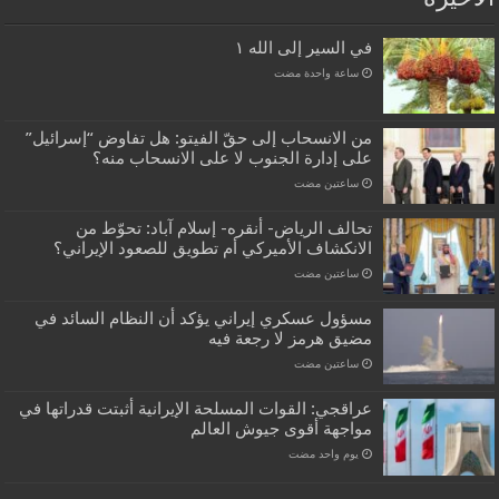
في السير إلى الله ١
‏ساعة واحدة مضت
من الانسحاب إلى حقّ الفيتو: هل تفاوض “إسرائيل”
على إدارة الجنوب لا على الانسحاب منه؟
‏ساعتين مضت
تحالف الرياض- أنقره- إسلام آباد: تحوّط من
الانكشاف الأميركي أم تطويق للصعود الإيراني؟
‏ساعتين مضت
مسؤول عسكري إيراني يؤكد أن النظام السائد في
مضيق هرمز لا رجعة فيه
‏ساعتين مضت
عراقجي: القوات المسلحة الإيرانية أثبتت قدراتها في
مواجهة أقوى جيوش العالم
‏يوم واحد مضت