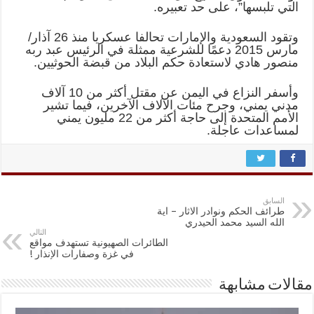
التي تلبسها”، على حد تعبيره.
وتقود السعودية والإمارات تحالفا عسكريا منذ 26 آذار/
مارس 2015 دعمًا للشرعية ممثلة في الرئيس عبد ربه
منصور هادي لاستعادة حكم البلاد من قبضة الحوثيين.
وأسفر النزاع في اليمن عن مقتل أكثر من 10 آلاف
مدني يمني، وجرح مئات الآلاف الآخرين، فيما تشير
الأمم المتحدة إلى حاجة أكثر من 22 مليون يمني
لمساعدات عاجلة.
السابق
طرائف الحكم ونوادر الاثار – اية
الله السيد محمد الحيدري
التالي
الطائرات الصهيونية تستهدف مواقع
في غزة وصفارات الإنذار !
مقالات مشابهة