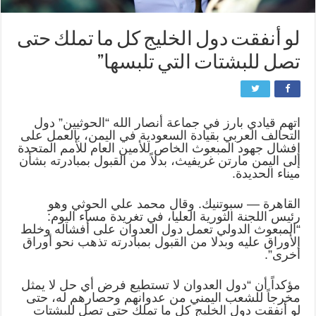
لو أنفقت دول الخليج كل ما تملك حتى
تصل للبشتات التي تلبسها”
اتهم قيادي بارز في جماعة أنصار الله “الحوثيين” دول
التحالف العربي بقيادة السعودية في اليمن، بالعمل على
إفشال جهود المبعوث الخاص للأمين العام للأمم المتحدة
إلى اليمن مارتن غريفيث، بدلاً من القبول بمبادرته بشأن
ميناء الحديدة.
القاهرة — سبوتنيك. وقال محمد علي الحوثي وهو
رئيس اللجنة الثورية العليا، في تغريدة مساء اليوم:
“المبعوث الدولي تعمل دول العدوان على أفشاله وخلط
الأوراق عليه وبدلا من القبول بمبادرته تذهب نحو أوراق
أخرى”.
مؤكداً أن “دول العدوان لا تستطيع فرض أي حل لا يمثل
مخرجاً للشعب اليمني من عدوانهم وحصارهم له، حتى
لو أنفقت دول الخليج كل ما تملك حتى تصل للبشتات