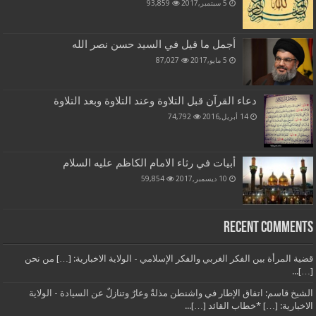
5 سبتمبر,2017
93,859
أجمل ما قيل في السيد حسن نصر الله
5 مايو,2017
87,027
دعاء القرآن قبل التلاوة وعند التلاوة وبعد التلاوة
14 أبريل,2016
74,792
أبيات في رثاء الامام الكاظم عليه السلام
10 ديسمبر,2017
59,854
Recent Comments
قضية المرأة بين الفكر الغربي والفكر الإسلامي - الولاية الاخبارية: […] من نحن
[…]...
الشيخ قاسم: اتفاق الإطار في واشنطن مذلةٌ وعارٌ وتنازلٌ عن السيادة - الولاية
الاخبارية: […] *خطاب القائد […]...