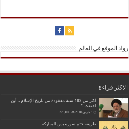
رواد الموقع في العالم
الاكثر قراءة
اكثر من 183 سنة مفقودة من تاريخ الإسلام .. أين
اختفت ؟
1 مارس,2018
223,809
طريقة ختم سورة يس المباركة