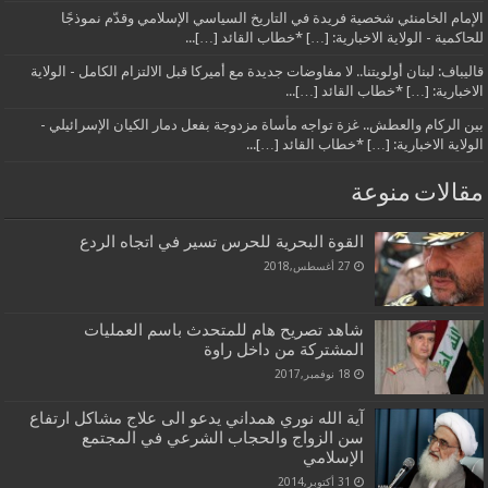
الإمام الخامنئي شخصية فريدة في التاريخ السياسي الإسلامي وقدّم نموذجًا
للحاكمية - الولاية الاخبارية: […] *خطاب القائد […]...
قاليباف: لبنان أولويتنا.. لا مفاوضات جديدة مع أميركا قبل الالتزام الكامل - الولاية
الاخبارية: […] *خطاب القائد […]...
بين الركام والعطش.. غزة تواجه مأساة مزدوجة بفعل دمار الكيان الإسرائيلي -
الولاية الاخبارية: […] *خطاب القائد […]...
مقالات منوعة
القوة البحرية للحرس تسير في اتجاه الردع
27 أغسطس,2018
شاهد تصريح هام للمتحدث باسم العمليات
المشتركة من داخل راوة
18 نوفمبر,2017
آية الله نوري همداني يدعو الى علاج مشاكل ارتفاع
سن الزواج والحجاب الشرعي في المجتمع
الإسلامي
31 أكتوبر,2014