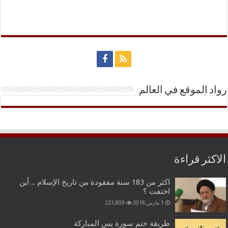
رواد الموقع في العالم
الاكثر قراءة
اكثر من 183 سنة مفقودة من تاريخ الإسلام .. أين
اختفت ؟
1 مارس,2018
223,809
طريقة ختم سورة يس المباركة