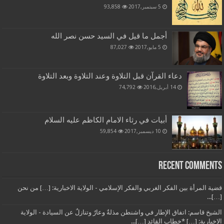
5 سبتمبر,2017
93,858
أجمل ما قيل في السيد حسن نصر الله
5 مايو,2017
87,027
دعاء القرآن قبل التلاوة وعند التلاوة وبعد التلاوة
14 أبريل,2016
74,792
أبيات في رثاء الامام الكاظم عليه السلام
10 ديسمبر,2017
59,854
Recent Comments
قضية المرأة بين الفكر الغربي والفكر الإسلامي - الولاية الاخبارية: […] من نحن
[…]...
الشيخ قاسم: اتفاق الإطار في واشنطن مذلةٌ وعارٌ وتنازلٌ عن السيادة - الولاية
الاخبارية: […] *خطاب القائد […]...