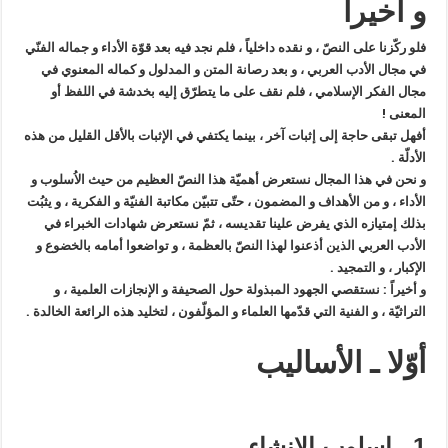
و أخيراً
فلو ركّزنا على النصّ ، و نقده داخلياً ، فلم نجد فيه بعد قوّة الأداء و جماله الفنّي
في مجال الأدب العربي ، و بعد رصانة المتن و المدلول و كماله المعنوي في
مجال الفكر الإسلامي ، فلم نقف على ما يتطرّق إليه بخدشة في اللفظ أو
المعنى !
أفهل تبقى حاجة إلى إثبات آخر ، بينما يكتفي في الإثبات بالأقل القليل من هذه
الأدلّة .
و نحن في هذا المجال نستعرض أهميّة هذا النصّ العظيم من حيث الاُسلوب و
الأداء ، و من الأهداف و المضمون ، حتّى تتبيّن مكاتبة الفنيّة و الفكرية ، و يثبُت
بذلك إمتيازه الذي يفرض علينا تقديسه ، ثمّ نستعرض شهادات الخبراء في
الأدب العربي الذين أذعنوا لهذا النصّ بالعظمة ، و تواضعوا أمامه بالخضوع و
الإكبار ، و التمجيد .
و أخيراً : نستقصي الجهود المبذولة حول الصحيفة و الإنجازات العلمية ، و
التراثيّة ، و الفنية التي قدّمها العلماء و المؤلّفون ، لتخليد هذه الرائعة الخالدة .
أوّلا ـ الأساليب
1 ـ اسلوب الإنشاء