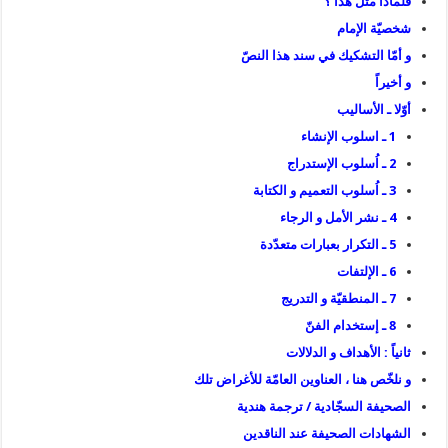
فلماذا مثل هذا ؟
شخصيّة الإمام
و أمّا التشكيك في سند هذا النصّ
و أخيراً
أوّلا ـ الأساليب
1 ـ اسلوب الإنشاء
2 ـ اُسلوب الإستدراج
3 ـ اُسلوب التعميم و الكتابة
4 ـ نشر الأمل و الرجاء
5 ـ التكرار بعبارات متعدّدة
6 ـ الإلتفات
7 ـ المنطقيّة و التدريج
8 ـ إستخدام الفنّ
ثانياً : الأهداف و الدلالات
و نلخّص هنا ، العناوين العامّة للأغراض تلك
الصحيفة السجّادية / ترجمة هندية
الشهادات الصحيفة عند الناقدين