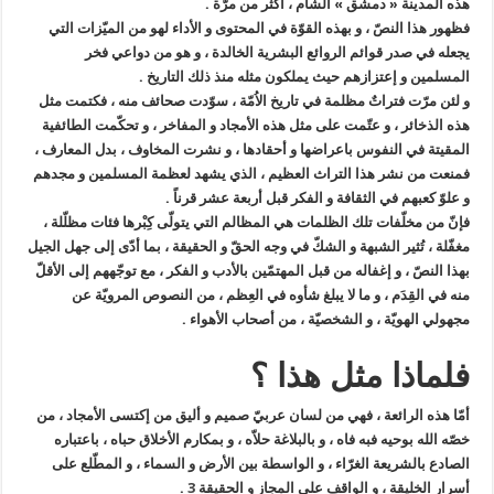
هذه المدينة « دمشق » الشام ، أكثر من مرّة .
فظهور هذا النصّ ، و بهذه القوّة في المحتوى و الأداء لهو من الميّزات التي
يجعله في صدر قوائم الروائع البشرية الخالدة ، و هو من دواعي فخر
المسلمين و إعتزازهم حيث يملكون مثله منذ ذلك التاريخ .
و لئن مرّت فتراتٌ مظلمة في تاريخ الاُمّة ، سوّدت صحائف منه ، فكتمت مثل
هذه الذخائر ، و عتّمت على مثل هذه الأمجاد و المفاخر ، و تحكّمت الطائفية
المقيتة في النفوس باعراضها و أحقادها ، و نشرت المخاوف ، بدل المعارف ،
فمنعت من نشر هذا التراث العظيم ، الذي يشهد لعظمة المسلمين و مجدهم
و علوّ كعبهم في الثقافة و الفكر قبل أربعة عشر قرناً .
فإنّ من مخلّفات تلك الظلمات هي المظالم التي يتولّى كِبْرها فئات مظلّلة ،
مغفّلة ، تُثير الشبهة و الشكّ في وجه الحقّ و الحقيقة ، بما أدّى إلى جهل الجيل
بهذا النصّ ، و إغفاله من قبل المهتمّين بالأدب و الفكر ، مع توجّههم إلى الأقلّ
منه في القِدَم ، و ما لا يبلغ شأوه في العِظم ، من النصوص المرويّة عن
مجهولي الهويّة ، و الشخصيّة ، من أصحاب الأهواء .
فلماذا مثل هذا ؟
أمّا هذه الرائعة ، فهي من لسان عربيّ صميم و أليق من إكتسى الأمجاد ، من
خصّه الله بوحيه فبه فاه ، و بالبلاغة حلاّه ، و بمكارم الأخلاق حباه ، باعتباره
الصادع بالشريعة الغرّاء ، و الواسطة بين الأرض و السماء ، و المطّلع على
أسرار الخليقة ، و الواقف على المجاز و الحقيقة
3
.