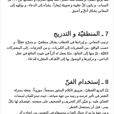
السبات ، و يكون كلّ تقليبة و تحويلة إيعازاً ، يشدّه إلى الدعاء ، و يوجّهه إلى
المعاني بشكل أدقّ و أعمق . .
7 ـ المنطقيّة و التدريج
ترتيب المعاني ، و إيرادها في الخطاب بشكل منطقيّ ، و متدرّج عقليّاً ، و
حسب الواقع ، من الصغريات إلى الكبريات ، و من الجزئيات ، إلى المشتركات
الكليّة ، ثمّ منها إلى النتائج ، ممّا يجعل له أثراً في تثبيت النتائج في عقل
الداعي ، و تركيزها و الوصول بها إلى الأهداف المقرّرة للدعاء .
8 ـ إستخدام الفنّ
إنّ البديع اللفظيّ ، بتزويق الكلام المنثور مسجعاً ، موزوناً ، يجعله بمنزلة
الشعر في تأثير جرسه و رنينه من جهة صيانته ، حيث تبدو للعيان لمسات
التعدّي عليه ، و تتبيّن آثار التحريف و التصحيف على صفحته ، فيتصدّى لها بكلّ
يسر ، قبل أن يستفحل الخطر .
و من جهة ما يترك جمال الفنّ و موسيقاه في النفوس من إيحاء و أثر .