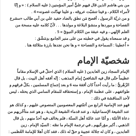
من بني هاشم الذين قال فيهم عليٌّ أمير المؤمنين ( عليه السلام ) : « و إنّا
لاُمراء الكلام ، و فينا تنشبّت عروقه ، و علينا تهدّلت غصونه»
4
.
و من ذريّة الرسول ، أفصح مَن نطق بالضاد حفيد علي بن أبي طالب «مشرع
الفصاحة و موردها و منشؤ البلاغة و مولدها . . . لأنّ كلامه عليه مسحة من
العلم الإلهي ، و فيه عبقة من الكلام النبويّ »
5
.
و قد سمعناه يقول في خطبته من على منبر الجامع بدِمَشْق :
« اُعطينا : السماحة و الفصاحة » و ها نحن نجدها بارزة متلالئة هنا .
شخصيّة الإمام
الإمام السجاد زين العابدين ( عليه السلام ) الذي احتلّ في الإسلام مقاماً
عظيماً حتّى قال فيه الشافعيّ إمام المذهب : إنّه أفقه أهل البيت ، بل قال
الزُهْريُّ : ما رأيت أحداً كان أفقهَ منه
6
و بعد إجماع المسلمين ، بكلّ فرقهم و
طوائفهم ، على عظمة الإمام ، و إستحقاقه للمقام السامي الذي يحتله ، ليس
لأحد المناقشة في ذلك :
فهو عند الإمامية الرابع من أئمّتهم المعصومين المنصوص عليهم ، و كذلك هو
عند الشيعة الإسماعيلية ، و عند قدماء الشيعة الزيدية ، و هو عند متأخّريهم من
دعاة الأئمّة ، و أمّا عند عامّة أهل السنّة ، فلم يخالف فيه أحدٌ منهم ، بل قال
الذهبي ـ أكبر مؤرخّيهم ـ في ترجمة الإمام ما نصّه : السيّد الإمام ، زين
العابدين ، و كان له جلالة عجيبة و حقّ له ذلك ، فقد كان أهلا للإمامة العُظمى :