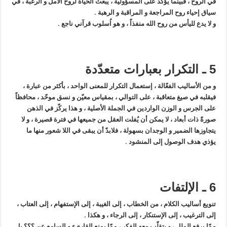
في الروح ، فبينما يؤكّد على المسؤولية ، يبعث الحياة لروح الأمل و الرغبة ، في
سياق إحياء روح المراجعة و المراقبة و الرهبة .
و لا يدع لليأس من روح الله منفذاً ، و هو اُسلوب قرآني ناجع .
5 ـ التكرار بعبارات متعدّدة
و من الأساليب الفعّالة ، إستعمال التكرار للمعنى الواحد ، بأكثر من عبارة ،
فيقلبه في صيغ متعاقبة ، على التوالي ، بمقياس معيّن و نسق موحّد ، محافظاً
على الجرس و الوزن الواردين في الجملة الأصلية ، و هذا يركّز في الذهن
صورةً ذات أبعاد ، لا يمكن أن يُفلت العقل من جميعها في فترة قصيرة ، و لا
يتجاوزها الضمير و الوجدان بسهولة ، فلابدّ أن يبقى في اللا شعور منها ما
يؤذي هدف الوصول إلى المنشود .
6 ـ الإلتفات
تنويع أساليب الكلام ، من الخطاب ، إلى الغيبة ، إلى الإستفهام ، إلى العتاب ،
إلى الترغيب ، إلى الإستنكار ، إلى الرجاء ، و هكذا .
ممّا يرفع الملل ، و يتقلّب معه الفكر ، ممّا يمنع القارىء و السامع عن ؟؟؟ بل