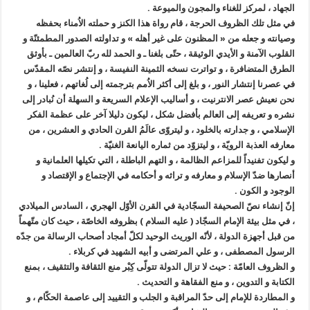
الجهاد ، لمركز للغناء والمجون والميوعة .
في مثل تلك الظروف الحرجة ، قام رواة هذا الكنز و حملته الاُمناء بحفظه
وصيانته و جعله من « المظنون على غير أهله » و تداولته الصدور المطمئنّة و
القلوب الآمنة و الأيدي الوثيقة ، حتّى بلغنا ـ و الحمد لله ربّ العالمين ـ بأوثق
الطرق المتضافرة ، و تواترت نسخه الثمينة النفيسة ، و إنتشر نصّه المقدّس
في عصرنا إنتشار النور ، و بلغ إلى أكثر الاُمم بترجمته إلى لُغاتهم ، فعلينا ، و
نحن نعيش عصر الانترنيت ، و أساليب الإعلام السريعة و السهلة أن نُبادر إلى
نشره و تعريفه إلى العالم بأفضل شكل ، ليكون دليلا آخر على عظمة الفكر
الإسلامي ، و جدارته بالخلود ، و ليتروّى عالَمُ القرن الحادي و العشرين ، من
معارفه العذبة الرويّة ، و ليتزوّد من ثماره اليانعة الغنيّة .
و ليكون تفنيداً للمزاعم الظالمة ، و التهم الباطلة ، التي تكيلها العلمانية و
أنصارها ضدّ الإسلام و معارفه و تراثه و أحكامه في الإجتماع و الإقتصاد و
الوجود و الكون .
إنّ إنشاء نصّ الصحيفة السجّادية في القرن الأوّل الهجري ، السادس الميلادي
، في مثل بيئة الإمام السجّاد ( عليه السلام ) بظروفه الخاصّة ، حيث كان متّهماً
من قبل أجهزة الدولة ، لأنّه الوريث الوحيد لكلّ أمجاد أصحاب الرسالة من جدّه
الرسول المصطفى ، و علي المرتضى و أبيه الشهيد في كربلاء .
و الظروف العامّة : حيث لا تزال الدولة تتولّى كِبْر منع الثقافة والتثقيف ، بمنع
الكتابة و التدوين ، و منع الفقاهة و التحديث .
و المطاردة للإمام إلى حدّ المراقبة و الجلب و التقييد إلى عاصمة الحكّام ، و