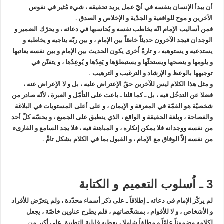
أن يبدأ الإنسان بنفسه في أيّ عمل يريد تحقيقه ، شيء مُثير في نفوس
الآخرين و موح للواقعية و الجدّية و الإخلاص و الصدق .
فمن أساليب الإمام انّه يخاطب نفسه و يُحاسبها في دعائه ، و يحرّك الضمير و
الوجدان فيجد الآخرون حديثاً خاصّاً بين الإمام ، و بين ربّه يناجيه و يخاطبه و
يستدعيه و يستوهبه ، و تارةً اُخرى يكون الحديث بين الإمام و بين نفسه يعاتبها
و يلومها و ينصحها ويستحثّها و يستبطؤها و يَعِدُها و يُوعِدُها ، و يتفنّن في
توجيهها بالوعظ و الإرشاد و الترغيب و الترهيب .
و مثل هذا الكلام ليس للآخرين حقّ الإعتراض عليه ، بل و لا الإعراض عنه ،
فضلا عن التدخّل فيه ، بل ـ كما قلنا ـ باعث على التأمّل و العبرة ، لأنّه صادر من
شخصيّة هو القمّة في المعرفة و الإيمان ، و على أعلى المستويات في البلاغة
والفصاحة ، وبلغة الحقيقة و الواقع ، الذي ينطبق على الجميع ، و يحسّه كلّ أحد
من نفسه ووجدانه فلا يمكن إنكاره ، و المباهنة فيه ، فلا يجد السامع و القارىء
من نفسه إلاّ الوفاق مع الإمام ، و القبول بما في الكلام بشكل تامٍّ .
3 ـ اُسلوب التعميم و الكتابة
لم يركّز الإمام في دعائه ـ إطلاقاً ـ على ذكر أسماء محدّدة ، ولم يتعرّض للأفراد
و الأشخاص ، و لا للأقوام ، بمشخّصاتهم ، فلم يطرح عناوين خاصّة ، يجعل
لكلامه مضموناً عامّاً و مطلقاً شاملا ، يعطيه قابلية التطبيق على أكبر من