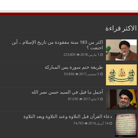
الاكثر قراءة
اكثر من 183 سنة مفقودة من تاريخ الإسلام .. أين
اختفت ؟
1 مارس,2018
223,809
طريقة ختم سورة يس المباركة
5 سبتمبر,2017
93,866
أجمل ما قيل في السيد حسن نصر الله
5 مايو,2017
87,030
دعاء القرآن قبل التلاوة وعند التلاوة وبعد التلاوة
14 أبريل,2016
74,793