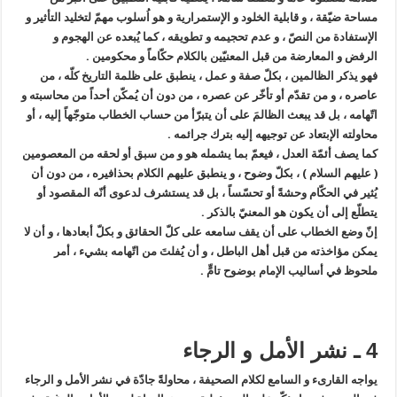
مساحة ضيّقة ، و قابلية الخلود و الإستمرارية و هو اُسلوب مهمّ لتخليد التأثير و
الإستفادة من النصّ ، و عدم تحجيمه و تطويقه ، كما يُبعده عن الهجوم و
الرفض و المعارضة من قبل المعنيّين بالكلام حكّاماً و محكومين .
فهو يذكر الظالمين ، بكلّ صفة و عمل ، ينطبق على ظلمة التاريخ كلّه ، من
عاصره ، و من تقدّم أو تأخّر عن عصره ، من دون أن يُمكّن أحداً من محاسبته و
اتّهامه ، بل قد يبعث الظالمَ على أن يتبرّأ من حساب الخطاب متوجّهاً إليه ، أو
محاولته الإبتعاد عن توجيهه إليه بترك جرائمه .
كما يصف أئمّة العدل ، فيعمّ بما يشمله هو و من سبق أو لحقه من المعصومين
( عليهم السلام ) ، بكلّ وضوح ، و ينطبق عليهم الكلام بحذافيره ، من دون أن
يُثير في الحكّام وحشةً أو تحسّساً ، بل قد يستشرف لدعوى أنّه المقصود أو
يتطلّع إلى أن يكون هو المعنيّ بالذكر .
إنّ وضع الخطاب على أن يقف سامعه على كلّ الحقائق و بكلّ أبعادها ، و أن لا
يمكن مؤاخذته من قبل أهل الباطل ، و أن يُفلتَ من اتّهامه بشيء ، أمر
ملحوظ في أساليب الإمام بوضوح تامٍّ .
4 ـ نشر الأمل و الرجاء
يواجه القارىء و السامع لكلام الصحيفة ، محاولةً جادّة في نشر الأمل و الرجاء