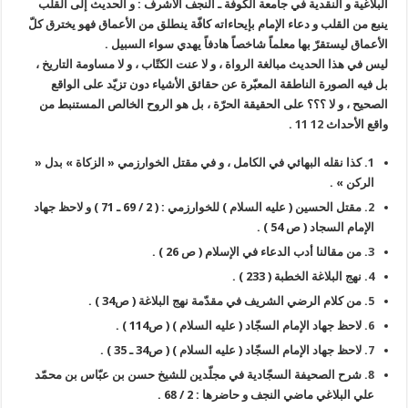
البلاغية و النقدية في جامعة الكوفة ـ النجف الأشرف : و الحديث إلى القلب
ينبع من القلب و دعاء الإمام بإيحاءاته كافّة ينطلق من الأعماق فهو يخترق كلّ
الأعماق ليستقرّ بها معلماً شاخصاً هادفاً يهدي سواء السبيل .
ليس في هذا الحديث مبالغة الرواة ، و لا عنت الكتّاب ، و لا مساومة التاريخ ،
بل فيه الصورة الناطقة المعبّرة عن حقائق الأشياء دون تزيّد على الواقع
الصحيح ، و لا ؟؟؟ على الحقيقة الحرّة ، بل هو الروح الخالص المستنبط من
واقع الأحداث
12
11
.
1.
كذا نقله البهائي في الكامل ، و في مقتل الخوارزمي « الزكاة » بدل «
الركن » .
2.
مقتل الحسين ( عليه السلام ) للخوارزمي : ( 2 / 69 ـ 71 ) و لاحظ جهاد
الإمام السجاد ( ص 54 ) .
3.
من مقالنا أدب الدعاء في الإسلام ( ص 26 ) .
4.
نهج البلاغة الخطبة ( 233 ) .
5.
من كلام الرضي الشريف في مقدّمة نهج البلاغة ( ص34 ) .
6.
لاحظ جهاد الإمام السجّاد ( عليه السلام ) ( ص114 ) .
7.
لاحظ جهاد الإمام السجّاد ( عليه السلام ) ( ص34 ـ 35 ) .
8.
شرح الصحيفة السجّادية في مجلّدين للشيخ حسن بن عبّاس بن محمّد
علي البلاغي ماضي النجف و حاضرها : 2 / 68 .