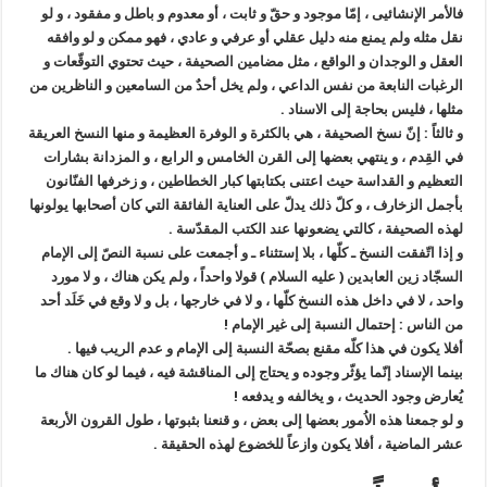
فالأمر الإنشائيى ، إمّا موجود و حقّ و ثابت ، أو معدوم و باطل و مفقود ، و لو
نقل مثله ولم يمنع منه دليل عقلي أو عرفي و عادي ، فهو ممكن و لو وافقه
العقل و الوجدان و الواقع ، مثل مضامين الصحيفة ، حيث تحتوي التوقّعات و
الرغبات النابعة من نفس الداعي ، ولم يخل أحدٌ من السامعين و الناظرين من
مثلها ، فليس بحاجة إلى الاسناد .
و ثالثاً : إنّ نسخ الصحيفة ، هي بالكثرة و الوفرة العظيمة و منها النسخ العريقة
في القِدم ، و ينتهي بعضها إلى القرن الخامس و الرابع ، و المزدانة بشارات
التعظيم و القداسة حيث اعتنى بكتابتها كبار الخطاطين ، و زخرفها الفنّانون
بأجمل الزخارف ، و كلّ ذلك يدلّ على العناية الفائقة التي كان أصحابها يولونها
لهذه الصحيفة ، كالتي يضعونها عند الكتب المقدّسة .
و إذا اتّفقت النسخ ـ كلّها ، بلا إستثناء ـ و أجمعت على نسبة النصّ إلى الإمام
السجّاد زين العابدين ( عليه السلام ) قولا واحداً ، ولم يكن هناك ، و لا مورد
واحد ، لا في داخل هذه النسخ كلّها ، و لا في خارجها ، بل و لا وقع في خَلَد أحد
من الناس : إحتمال النسبة إلى غير الإمام !
أفلا يكون في هذا كلّه مقنع بصحّة النسبة إلى الإمام و عدم الريب فيها .
بينما الإسناد إنّما يؤثّر وجوده و يحتاج إلى المناقشة فيه ، فيما لو كان هناك ما
يُعارض وجود الحديث ، و يخالفه و يدفعه !
و لو جمعنا هذه الاُمور بعضها إلى بعض ، و قنعنا بثبوتها ، طول القرون الأربعة
عشر الماضية ، أفلا يكون وازعاً للخضوع لهذه الحقيقة .