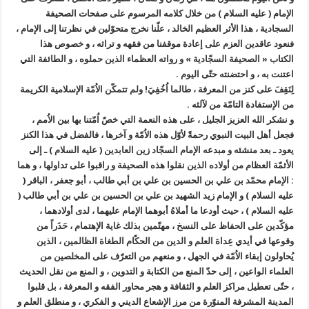
الإمام ( عليه السلام ) من خلال كلامه المرسوم على صفحات الصحيفة
السجادية ، هذا الأثر العظيم الخالد ، علّنا نخرج متحوّلين في نظرتنا إلى الإمام ،
فنعود عاقدين العزم على إعادة موقفنا من فقهه و تراثه ، و خصوص هذا
الكتاب « الصحيفة السجّادية » و رواته العظماء الذين حملوه ، و الطائفة التي
اعتنت به ، و احتضنته حتّى اليوم .
لِنَقِفَ على كنز من المعرفة ، طالما اُخُفِيَ! ولم تتمكّن الاُمّة الإسلامية الكريمة
من الإستفادة التامّة من لآلئه .
و نشكر الله العزيز الجليل ، على هذه النعمة التي خصّ اُمّتنا بها بين الاُمم ،
فجعل أهل البيت النبوي رحمةً لأوّل هذه الاُمّة و آخرها ، فالفضل في هذا الكنز
يعود ـ بعد منشئه و مبدعه الإمام السجّاد زين العابدين ( عليه السلام ) ـ إلى
الأئمّة العظام من أولاده الذين نقلوا هذه الصحيفة و راقبوا على تداولها ، و هما
: الإمام محمّد بن علي بن الحسين بن علي بن أبي طالب ، أبو جعفر ، الباقر (
عليه السلام ) و الإمام زيد الشهيد بن علي بن الحسين بن علي بن أبي طالب (
عليه السلام ) ، حيث أودعا ما أملاهُ أبوهما الإمام عليهما ، لدى أولادهما ،
مؤكّدين على الحفاظ على النسخ ، مهتّمين بذلك غاية الإهتمام ، حَذَراً من
وقوعها في أيدي عِداة العلم و الدين من الحكّام الطغاة الظالمين ، الذين
يُحاولون إبقاء الاُمّة في الجهل ، و منعهم من التعرّف على المخلصين من
العلماء الواعين ، إلى حدّ المنع من الكتابة و التدوين ، و المنع من نقل الحديث
، حتّى تعطيل مراكز العلم و الثقافة و هجر محاور الفقه و المعرفة ، بل قلبوا
المدينة المشرفة المنوّرة من مرز الإشعاع الديني و الفكري ، و منطلق العلم و