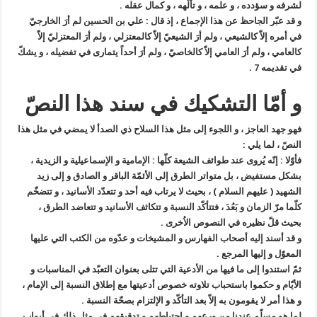
لشرفه و سؤدده ، و علمه ، و تألّهه ، و كمال عقله .
و قد عبّر الجاحظ عن هذا الإجماع ، إذ قال : علي بن الحسين لم أرَ الخارجيّ
في أمره إلاّ كالشيعي ، ولم أرَ الشيعيّ إلاّ كالمعتزلي ، ولم أرَ المعتزليّ إلاّ
كالعامي ، ولم أرَ العامي إلاّ كالخاصيّ ، ولم أرَ أحداً يتمارى في تفضيله ، و يشكّ
في تقديمه
7
.
و أمّا التشكيك في سند هذا النصّ
فهو جهد العاجز ، و اللجوء إلى مثل هذا السلاح ذي الصدأ لا يمضي في مثل هذا
النصّ ، لما يلي :
فأوّلا : إنّه يُروى عند طوائف الشيعة كلّها : الإمامية و الإسماعيلية و الزيدية ،
بشكل مستفيض ، بل متواتر الطرق إلى الأئمّة الباقر و الصادق و إلى زيد
الشهيد ( عليهم السلام ) ، بحيث لا يرتاب فيه أحد و تتعدّد الأسانيد ، و تتضخّم
كلّما مرّ الزمان و بَعُدَ ، فتتأكّد النسبة و تتكاثف الأسانيد و تتعاضد الطرق ،
بحيث قلّ نظيره في النصوص الاُخرى .
و قد أسند إليه أصحاب الفهارس و المشيخات و عدّوه من الكتب التي عليها
المعوّل و إليها المرجع .
ثمّ استندوا إلى ما فيها من الأدعية التي تتلى بعنوان التعبّد في المناسبات و
الأيّام و حكموا باستحباب تلاوته خصوص أدعيتها مع إطلاق النسبة إلى الإمام ،
و هذا أمر لا يقومون به إلاّ بعد التأكّد و الإلتزام بصحّة النسبة .
لما هو مسلّم عندنا من ورعهم و إحتياطهم و تدقيقهم في مثل ذلك في أبواب