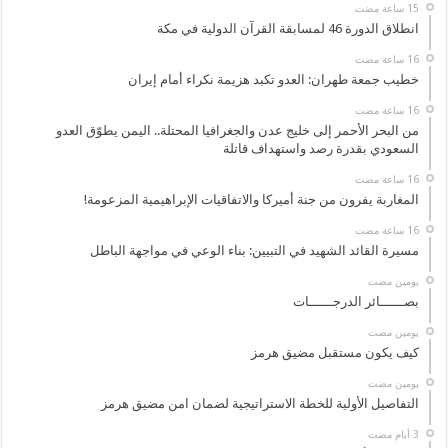
انطلاق الدورة 46 لمسابقة القرآن الدولية في مكة
خطيب جمعة طهران: العدو تكبد هزيمة نكراء أمام إيران
من البحر الأحمر إلى خليج عدن والجغرافيا المحتلة.. اليمن يطوّق العدو
السعودي بقدرة رصد واستهداف قاتلة
المغاربة يفرون من جنة أميركا والاتفاقيات الإبراهيمية المزعومة!
مسيرة القائد الشهيد في التبيين: بناء الوعي في مواجهة الباطل
‏يومين مضت
بصــــــائر الدرجــــــات
‏يومين مضت
كيف يكون مستقبل مضيق هرمز
‏يومين مضت
التفاصيل الأولية للخطة الاستراتيجية لضمان امن مضيق هرمز