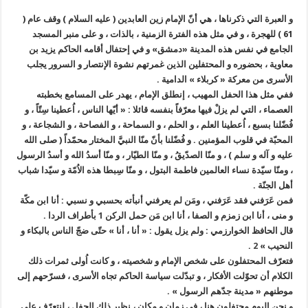
و العبرة التي ذكرناها ، هي أنّ الإمام زين العابدين ( عليه السلام ) وقف عام (
61 ) للهجرة ، و في مثل هذه الفترة الزمنية ، بالذات ، و على منبر المسجد
الجامع في نفس هذه المدينة «دمشق» و في إحتفال أقامه الحاكم يزيد بن
معاوية ، بحضوره و المحتفلين الذين غمرتهم نشوة الإنتصار و السرور يجلب
الأسرى من معركة « كربلاء » الدامية .
ففي مثل هذا الحفل المهيب ، إنطلق الإمام ، يهدر على المسامع بخطبته
العصماء ، التي لم يزلْ فيها معرّفاً بنفسه قائلا : « أيّها الناس ، اُعطينا سِتّاً ، و
فُضّلنا بسبع ، اُعطينا العلم ، و الحلم ، و السماحة ، و الفصاحة ، و الشجاعة ، و
المحبّة في قلوب المؤمنين . و فُضّلنا بأنّ منّا النبيَّ المختار محمّداً ( صلى الله
عليه و آله و سلم ) ، و منّا الصدّيقُ ، و منّا الطيّار ، و منّا أسدُ الله و أسدُ الرسول
، ومنّا سيّدة نساء العالمين فاطمة البتول ، و منّا سِبطا هذه الاُمّة و سيّدا شباب
أهل الجنّة .
فمن عَرَفني فقد عَرَفني ، ومَن لم يعرفني أنبأته بحسبي و نسبي : أنا ابن مكّة
و منى ، أنا ابن زمزم و الصفا ، أنا ابن مَن حمل الركن
1
بأطراف الردا .
قال الحافظ الخوارزمي : ولم يزل يقول : « أنا ، أنا » حتّى ضجّ الناس بالبكاء و
النحيب »
2
.
فتعرّف المحتفلون على شخص الإمام و شخصيته ، و كانت اُولى ثمرات ذلك
الكلام أن تحوّلت الأفكار ، و تبدّلت سياسة الحاكم تجاه الأسرى ، فسرّحهم إلى
موطنهم « مدينة جدّهم الرسول » .
و نحن اليوم محتفلون هنا ، في زمان و مكان ، نظير ذلك الحفل ، لنتعرّف على