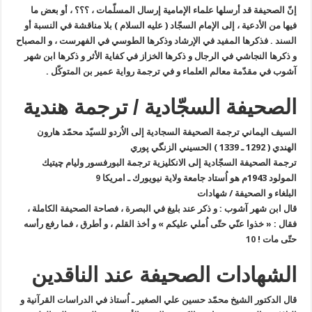
إنّ الصحيفة قد أرسلها علماء الإمامية إرسال المسلّمات ، ؟؟؟ ، أو بعض ما
فيها من الأدعية ، إلى الإمام السجّاد ( عليه السلام ) بلا مناقشة في النسبة أو
السند . فذكرها المفيد في الإرشاد وذكرها الطوسي في الفهرست ، و المصباح
و ذكرها النجاشي في الرجال و ذكرها الخزاز في كفاية الأثر و ذكرها ابن شهر
آشوب في مقدّمة معالم العلماء و في ترجمة رواية عمير بن المتوكّل .
الصحيفة السجّادية / ترجمة هندية
السيف اليماني ترجمة الصحيفة السجادية إلى الاُردو للسيّد محمّد هارون
الهندي ( 1292 ـ 1339 ) الحسيني الزنگي پوري
ترجمة الصحيفة السجّادية إلى الانكليزية ترجمة البورفسور وليام چيتيك
المولود 1943م هو اُستاد جامعة ولاية نيويورك ـ امريكا
9
البلغاء و الصحيفة / شهادات
قال ابن شهر آشوب : و ذكر عند بليغ في البصرة ، فصاحة الصحيفة الكاملة ،
فقال : « خذوا عنّي حتّى اُملي عليكم » و أخذ القلم ، و أطرق ، فما رفع رأسه
حتّى مات !
10
الشهادات الصحيفة عند الناقدين
قال الدكتور الشيخ محمّد حسين علي الصغير ـ اُستاذ في الدراسات القرآنية و