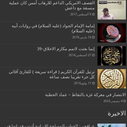
القصف الامريكي الداعم للارهاب أمس كان عملية
منسقة مع داعش
9 أغسطس,2017
إمامة الإمام الجواد (عليه السلام) في روايات أبيه
(عليه السلام)
16 مارس,2019
إنما بعثت لاتمم مكارم الاخلاق-39
27 أغسطس,2016
ترتيل للقرآن الكريم ( قراءة سريعة ) للقارئ آقائي
كل جزء تقريبا نصف ساعة
17 يوليو,2016
الانتصار في معركة غزة بالنقاط – عماد الحطبة
4 ديسمبر,2023
الاخيرة
عراقجي: القوات المسلحة الإيرانية أثبتت قدراتها في