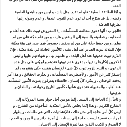
الفقه .
و أمّا الطائفة السنّية : فلو لم تقنع بمثل ذلك ، و ليس من مناهجها العلمية
رفضه ، بل قد يتذرّع أحد لدعوى عدم الثبوت عندها ، و عدم وصوله إليها
بطرقها الخاصّة .
فالجواب : أنّها دعوى مخالفة للمسلّمات ، إذ المفروض ثبوت ذلك عند أهله و
أصحابه ، و قطعيته بالنسبة إلى الواقفين عليه ، و من علم حجّة على من لم
يعلم ، و من حفظ حجّة على من لم يحفظ ، خصوصاً فيما صدر في بيئة معيّنة
فإنّ الملاك ثبوت الصادر عند أهل بيئته ، كالاُمور الحادثة في بلدة معيّنة ، فإنّ
اللازم ثبوت حدوثها عند أهل البلدة ، و علمهم بها ، و شهادتهم عليها و ليس
للآخرين إنكارها و نفيها ، بدعوى عدم ثبوتها عندهم و لو بُني على مثل هذه
الدعوى ، و التزم بلزوم ثبوت كلّ شيء للإنسان بنفسه حتّى يقتنع به ، لما
إستقرّ كثير عن الاُمور ، و لأضطربت المسلّمات ، و تعذّرت الحقائق ، و هذا أمر
يدفعه الوجدان ، و ينكره كلّ إنسان ، فالعقلاء يعترفون بثبوت الاُمور المسلّمة
عند أهلها ، والمقبولة عند ذوي شأنها ، كاُمور التاريخ وحوادثه ، و البلدان و
شؤونها .
و ثانياً : إنّ الحاجة إلى السند ، إنّما هو من أجل جواز نسبة المرويّات إلى
الشارع الكريم ، و هذا إنّما يختّص بالاُمور التعبّدية المأخوذة من الشارع ، و
ليس كلّ أمر بحاجة إلى مثل ذلك ، فالإنشائيات ، التي هي طلبات ، و إظهار
لمرادات نفسية ليست بحاجة إلى إسناد ، بل أمرها دائر بين الوجود و العدم ،
لا الصدق و الكذب اللذين هما ثمرة الإستناد إلى الاسناد .