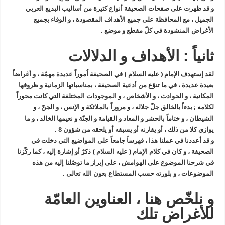
و قد ظهرت على صفحات الصحيفة أنواع كثيرة من أساليب البديع العربي
الجميل ، مع المحافظة على جميع الأهداف المقصودة ، و الوفاء بجميع
الأغراض المنشودة في كلّ مقطع و موضع .
ثانياً : الأهداف و الدلالات
لقد إستهدف الإمام ( عليه السلام ) في الصحيفة اُموراً عديدة مهمّة ، و أغراضاً
بعيدة عديدة ، في ما تنوّع من أدعية الصحيفة ، بمناسباتها الزمانية و ظروفها
المكانية ، و الحوادث ، و الأشخاص ، و الموجودات المختلفة التي كانت محوراً
لكلامه ; بدءاً بالخالق جلّ جلاله ، و مروراً بالملائكة و الإنس ، و الجنّ ، و
الشيطان ، و ختاماً بالحشر و المعاد و القيامة و الجنّة و نعيمها الخالد ، و ما
يوازي كلا من ذلك ، أو يقارنه أو يسبقه أو يلحقه من شؤون
8
.
و قد أعددنا في عملنا هذا ، فهرساً جامعاً على المواضيع التي دخلت في
الصحيفة ، و كان في كلام الإمام ( عليه السلام ) ذكرٌ أو إشارة إليه ، كما ركّزنا
في شرحنا الموضوع على الهوامش ، على إبراز ما توصّلنا إليه من هذه
الموضوعات ، و بلورته حسب المستطاع بعون الله تعالى .
و نلخّص هنا ، العناوين العامّة
للأغراض تلك