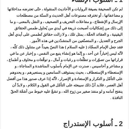
لم تكن الصحيفة بصيغة الروايات و الأحاديث المنقولة ، حتّى تعترضه مداخلاتها
و مضاعفاتها ، أو تخترقه مصنوعات أهل الحديث و السنّة من مصطلحات
الإرسال و الإنقطاع ، و مفاعلات التحريف و التصحيف ، و النقل بالمعنى ، و ما
إلى ذلك من إشكاليات أصبحت ذريعة في أيدي من يُحاول طمس الحقائق
اليقينية ، و العقائد الحقّة ، بمثل تلك ، و لا زالت حقائق تُطمس على أيدي أهل
الجرح و التعديل ، و المتصنّعين من المتشدّدين في هذه الاُمور .
فقد جعل الإمام السجّاد ( عليه السلام ) هذا النصّ بعيداً عن متناول ذلك كلّه ،
لأنّه ليس إخباراً عن أحد ، و إنّما هو إنشاء ينبع من النفس ، و إخبار عن ما في
قراراتها من تصوّرات و تطلّعات و رغبات و آمال ، و توقّعات و مخاوف و أطماع ،
و مشاعر و أحاسيس ، صدرت عن الإمام باُسلوب المناشدة و المناجاة ، و
الإستعطاء و الإستعطاف ، بحيث يستوقف السامعين و يستعبرهم ، و يحدوهم
على التأمّل و التكرار و الإستعادة و الإصرار ، لأنّه إذا عرف صدور هذا من أفضل
أهل العصر ، فلابد أنّ ذلك سيبعثه على التأمّل في القول و الكلام ، و لابدّ أن
ينفتح أمامه و لو منفذ صغير من رَوح الله ، و تشعّ عليه خيوط من أشعّة الحقّ
النافذة .
2 ـ اُسلوب الإستدراج