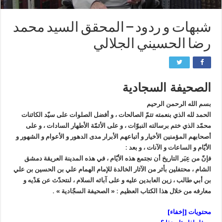
شبهات و ردود – المحقق السيد محمد
رضا الحسيني الجلالي
الصحيفة السجادية
بسم الله الرحمن الرحيم
الحمد لله الذي بنعمته تتمّ الصالحات ، و أفضل الصلوات على سيّد الكائنات
محمّد الذي ختم برسالته النبوّات ، و على الأئمّة الأطهار السادات ، و على
أصحابهم المؤمنين الأخيار و أتباعهم الأبرار مدى الدهور و الأعوام و الشهور و
الأيّام و الساعات و الآنات ، و بعد :
فإنّ من عِبَر التاريخ أن نجتمع هذه الأيّام ، في هذه المدينة العريقة دمشق
الشام ، محتفلين بأثر من الآثار الخالدة للإمام الهمام علي بن الحسين بن علي
بن أبي طالب ، زين العابدين عليه و على آبائه السلام ، لنتحدّث عن هَدْيه و
معارفه من خلال هذا الكتاب العظيم : « الصحيفة السجّادية » .
محتويات
[
إخفاء
]