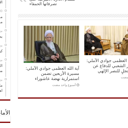
ال
تصرفاتها الحمقاء
مس
مو
‏ي
بص
‏ي
كي
‏ي
ه العظمى جوادي الآملي:
 الشعبي للدفاع عن
ال
آية الله العظمى جوادي الآملي:
تجلٍ للنصر الإلهي
مض
مسيرة الأربعين تضمن
استمرارية نهضة عاشوراء
‏ي
‏أسبوع واحد مضت
ما
اه
الأما