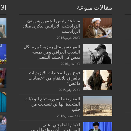
مقالات منوعة
الا
مساعد رئیس الجمهوریة یهنئ
الزرادشت الایرانیین بذکری میلاد
الزرادشت
26 مارس,2016
المهندس يمثل رمزية كبيرة لكل
الشعب العراقي ومن يمسه
يمس كل الحشد الشعبي
1 يناير,2016
فوج من المجندات الايزيديات
بالعراق للانتقام من “عصابات
داعش”
22 يوليو,2015
المعارضة السورية تبلغ الولايات
المتحدة أنها لن تنسحب من
حلب
4 ديسمبر,2016
الامام الخامنئي: على
المسؤولين أن يوظفوا أوسع