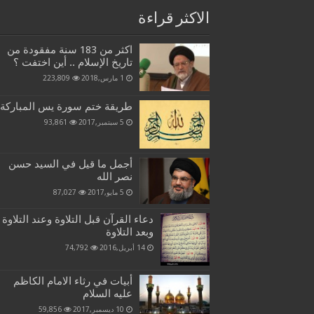
الاكثر قراءة
اكثر من 183 سنة مفقودة من
تاريخ الإسلام .. أين اختفت ؟
1 مارس,2018
223,809
طريقة ختم سورة يس المباركة
5 سبتمبر,2017
93,861
أجمل ما قيل في السيد حسن
نصر الله
5 مايو,2017
87,027
دعاء القرآن قبل التلاوة وعند التلاوة
وبعد التلاوة
14 أبريل,2016
74,792
أبيات في رثاء الامام الكاظم
عليه السلام
10 ديسمبر,2017
59,856