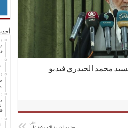
أحدث
عر
في
انطلاق
يد محمد الحيدري فيديو
خط
إي
من
ال
قا
التالي
ال
ستندم الادارة الاميركية على