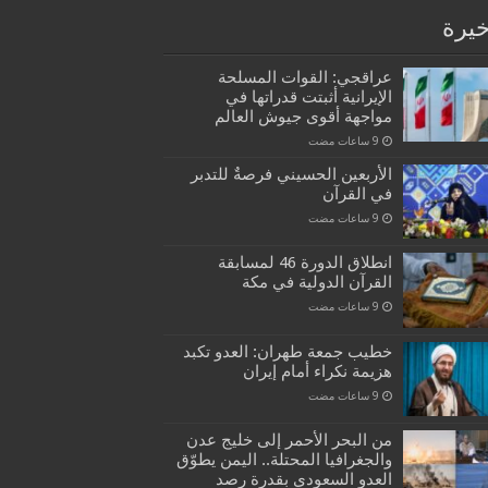
خيرة
عراقجي: القوات المسلحة
الإيرانية أثبتت قدراتها في
مواجهة أقوى جيوش العالم
الأربعين الحسيني فرصةٌ للتدبر
في القرآن
انطلاق الدورة 46 لمسابقة
القرآن الدولية في مكة
خطيب جمعة طهران: العدو تكبد
هزيمة نكراء أمام إيران
من البحر الأحمر إلى خليج عدن
والجغرافيا المحتلة.. اليمن يطوّق
العدو السعودي بقدرة رصد