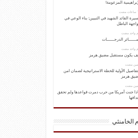
إبراهيمية المزعومة!
يرة القائد الشهيد في التبيين: بناء الوعي في
اجهة الباطل
وم واحد مضت
ــــــائر الدرجــــــات
وم واحد مضت
ف يكون مستقبل مضيق هرمز
ومين مضت
تفاصيل الأولية للخطة الاستراتيجية لضمان امن
يق هرمز
ومين مضت
ذا جنت أمريكا من حرب دمرت قواعدها ولم تحقق
دافها
م الخامنئي