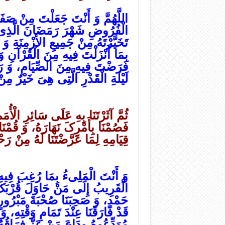
اللَّهُمَّ وَ أَنْتَ جَعَلْتَ مِنْ صَف
الْفُرُوضِ شَهْرَ رَمَضَانَ الَّذِی 
تَخَیَّرْتَهُ مِنْ جَمِیعِ الأزْمِنَةِ وَ
بِمَا أَنْزَلْتَ فِیهِ مِنَ الْقُرْآنِ
فَرَضْتَ فِیهِ مِنَ الصِّیَامِ، وَ رَغّ
لَیْلَةِ الْقَدْرِ الَّتِی هِیَ خَیْرٌ مِ
ثُمَّ آثَرْتَنَا بِهِ عَلَى سَائِرِ الْأُ
فَصُمْنَا بِأَمْرِکَ نَهَارَهُ، وَ قُمْنَا
قِیَامِهِ لِمَا عَرَّضْتَنَا لَهُ مِنْ رَحْ
وَ أَنْتَ الْمَلِی‏ءُ بِمَا رُغِبَ فِیه
الْقَرِیبُ إِلَى مَنْ حَاوَلَ قُرْبَکَ.
حَمْدٍ، وَ صَحِبَنَا صُحْبَةَ مَبْرُورٍ، 
قَدْ فَارَقَنَا عِنْدَ تَمَامِ وَقْتِهِ، و
مُوَدِّعُوهُ وِدَاعَ مَنْ عَزَّ فِرَاقُهُ 