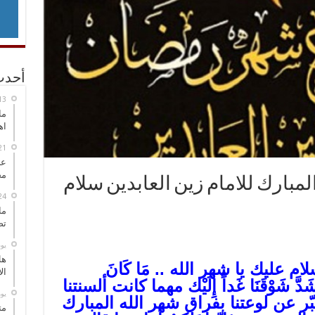
أحدث
ما
اه
عل
مح
بارك للامام زين العابدين سلام
ما
تص
‏ي
هل
ام عليك يا شهر الله .. مَا كَانَ
ال
دَّ شَوْقَنَا غَداً إِلَيْك
مهما كانت ألسنتنا
‏ي
عبّر عن لوعتنا بفراق شهر الله المبارك
مت