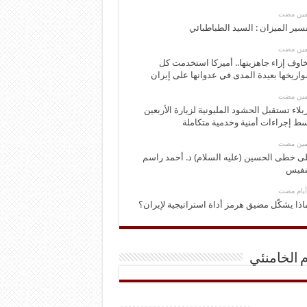
ومين مضت
سير الميزان : السيد الطباطبائي
ومين مضت
اوف إزاء جاهزيتها.. أميركا استخدمت كل
اريخها بعيدة المدى في عدوانها على إيران
ومين مضت
بلاء تستقبل الحشود المليونية لزيارة الأربعين
ط إجراءات أمنية وخدمية متكاملة
ومين مضت
ى خطى الحسين (عليه السلام) د. أحمد راسم
نفيس
اذا يشكّل مضيق هرمز أداة استراتيجية لإيران؟
م الخامنئي