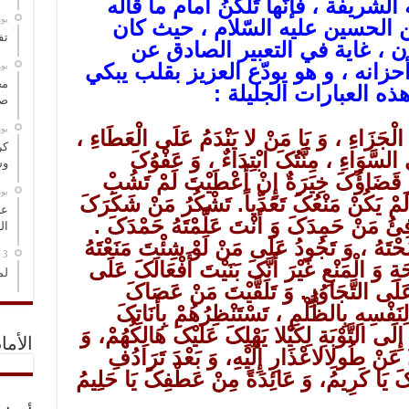
لشريفة ، فإنّها تَلكنُ أمام ما قاله
‏ي
ن الحسين عليه السّلام ، حيث كان
تف
، غاية في التعبير الصادق عن
‏ي
زانه ، و هو يودّع العزيز بقلب يبكي
مخ
ذه العبارات الجليلة :
صو
‏ي
الْجَزَاءِ ، وَ یَا مَنْ لا یَنْدَمُ عَلَى الْعَطَاءِ ،
كر
السَّوَاءِ ، مِنَّتُکَ ابْتِدَاءٌ ، وَ عَفْوُکَ
وس
َ قَضَاؤُکَ خِیَرَةٌ إِنْ أَعْطَیْتَ لَمْ تَشُبْ
‏ي
مْ یَکُنْ مَنْعُکَ تَعَدِّیاً. تَشْکُرُ مَنْ شَکَرَکَ
عل
افِئُ مَنْ حَمِدَکَ وَ أَنْتَ عَلَّمْتَهُ حَمْدَکَ .
ال
تَهُ ، وَ تَجُودُ عَلَى مَنْ لَوْ شِئْتَ مَنَعْتَهُ
ِ وَ الْمَنْعِ غَیْرَ أَنَّکَ بَنَیْتَ أَفْعَالَکَ عَلَى
لم
عَلَى التَّجَاوُزِ. وَ تَلَقَّیْتَ مَنْ عَصَاکَ
نَفْسِهِ بِالظُّلْمِ ، تَسْتَنْظِرُهُمْ بِأَنَاتِکَ
 إِلَى التَّوْبَةِ لِکَیْلا یَهْلِکَ عَلَیْکَ هَالِکُهُمْ، وَ
الأما
ا عَنْ طُولِالاعْذَارِ إِلَیْهِ، وَ بَعْدَ تَرَادُفِ
ِکَ یَا کَرِیمُ، وَ عَائِدَةً مِنْ عَطْفِکَ یَا حَلِیمُ