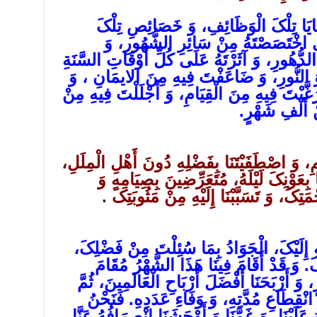
َایَا تِلْکَ الْوَظَائِفِ، وَ خَصَائِصِ تِلْکَ
اخْتَصَصْتَهُ مِنْ سَائِرِ الشُّهُورِ، وَ
 الدُّهُورِ، وَ آثَرْتَهُ عَلَى کُلِّ أَوْقَاتِ السَّنَةِ
 وَ النُّورِ، وَ ضَاعَفْتَ فِیهِ مِنَ الایمَانِ ، وَ
َبْتَ فِیهِ مِنَ الْقِیَامِ، وَ أَجْلَلْتَ فِیهِ مِنْ
نْ أَلْفِ شَهْرٍ.
مَمِ، وَ اصْطَفَیْتَنَا بِفَضْلِهِ دُونَ أَهْلِ الْمِلَلِ،
 بِعَوْنِکَ لَیْلَهُ، مُتَعَرِّضِینَ بِصِیَامِهِ وَ
مَتِکَ، وَ تَسَبَّبْنَا إِلَیْهِ مِنْ مَثُوبَتِکَ
.
ِ إِلَیْکَ، الْجَوَادُ بِمَا سُئِلْتَ مِنْ فَضْلِکَ،
 وَ قَدْ أَقَامَ فِینَا هَذَا الشَّهْرُ مُقَامَ
وَ أَرْبَحَنَا أَفْضَلَ أَرْبَاحِ الْعَالَمِینَ، ثُمَّ
َ انْقِطَاعِ مُدَّتِهِ، وَ وَفَاءِ عَدَدِهِ. فَنَحْنُ
عَلَیْنَا، وَ غَمَّنَا وَ أَوْحَشَنَا انْصِرَافُهُ عَنَّا،