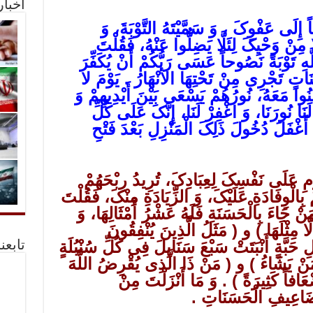
أخبا
ً إِلَى عَفْوِکَ ، وَ سَمَّیْتَهُ التَّوْبَةَ، وَ
ِنْ وَحْیِکَ لِئَلَّا یَضِلُّوا عَنْهُ، فَقُلْتَ
هِ تَوْبَةً نَصُوحاً عَسَى رَبُّکُمْ أَنْ یُکَفِّرَ
َنَاتٍ تَجْرِی مِنْ تَحْتِهَا الأنْهَارُ . یَوْمَ لا
مَنُوا مَعَهُ، نُورُهُمْ یَسْعَى بَیْنَ أَیْدِیهِمْ وَ
 لَنَا نُورَنَا، وَ اغْفِرْ لَنَا، إِنَّکَ عَلَى کُلِّ
َغْفَلَ دُخُولَ ذَلِکَ الْمَنْزِلِ بَعْدَ فَتْحِ
 عَلَى نَفْسِکَ لِعِبَادِکَ، تُرِیدُ رِبْحَهُمْ
ِالْوِفَادَةِ عَلَیْکَ، وَ الزِّیَادَةِ مِنْکَ، فَقُلْتَ
ْ جَاءَ بِالْحَسَنَةِ فَلَهُ عَشْرُ أَمْثَالِهَا، وَ
َّا مِثْلَهَا ) و ( مَثَلُ الَّذِینَ یُنْفِقُونَ
ِ حَبَّةٍ أَنْبَتَتْ سَبْعَ سَنَابِلَ فِی کُلِّ سُنْبُلَةٍ
تابعن
ِمَنْ یَشَاءُ ) و ( مَنْ ذَا الَّذِی یُقْرِضُ اللَّهَ
َافاً کَثِیرَةً ) . وَ مَا أَنْزَلْتَ مِنْ
َضَاعِیفِ الْحَسَنَاتِ .