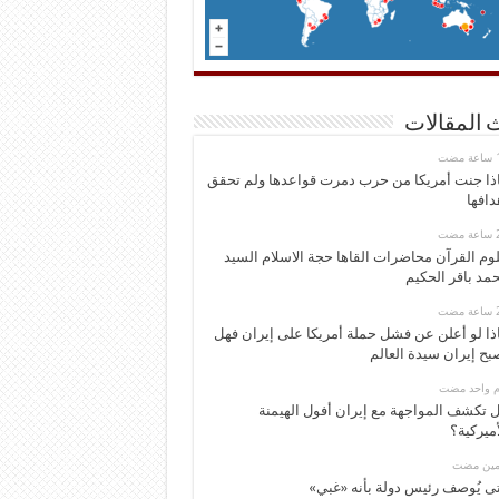
 المقالات
ذا جنت أمريكا من حرب دمرت قواعدها ولم تحقق
دافها
وم القرآن محاضرات القاها حجة الاسلام السيد
مد باقر الحكيم
ذا لو أعلن عن فشل حملة أمريكا على إيران فهل
بح إيران سيدة العالم
وم واحد مضت
 تكشف المواجهة مع إيران أفول الهيمنة
أميركية؟
ومين مضت
ى يُوصف رئيس دولة بأنه «غبي»