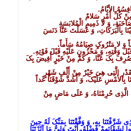
فِسُهُ الأیَّامُ.
نْ کُلِّ أَمْرٍ سَلامٌ
َاحَبَةِ، وَ لا ذَمِیمِ الْمُلابَسَةِ
ْنَا بِالْبَرَکَاتِ، وَ غَسَلْتَ عَنَّا دَنَسَ
ماً وَ لا مَتْرُوکٍ صِیَامُهُ سَأَماً.
َ وَقْتِهِ، وَ مَحْزُونٍ عَلَیْهِ قَبْلَ فَوْتِهِ.
رِفَ بِکَ عَنَّا، وَ کَمْ مِنْ خَیْرٍ أُفِیضَ بِکَ
قَدْرِ الَّتِی هِیَ خَیْرٌ مِنْ أَلْفِ شَهْرٍ
ا بِالأمْسِ عَلَیْکَ، وَ أَشَدَّ شَوْقَنَا غَداً
 الَّذِی حُرِمْنَاهُ، وَ عَلَى مَاضٍ مِنْ
ذِی شَرَّفْتَنَا بِهِ، وَ وَفَّقْتَنَا بِمَنِّکَ لَهُ حِینَ
 لِشَقَائِهِمْ فَضْلَهُ. أَنْتَ وَلِیُّ مَا آثَرْتَنَا