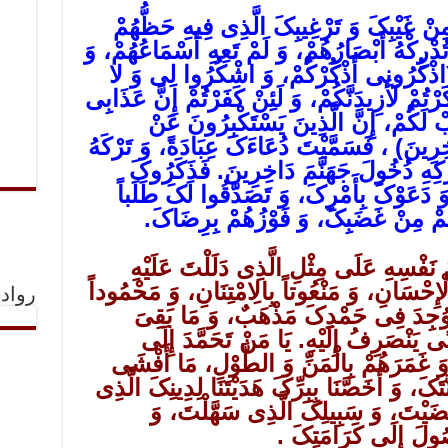
 مِنْ غَیْبِکَ وَ تَرْغِیبِکَ الَّذِی فِیهِ حَظُّهُمْ
ُدْرِکْهُ أَبْصَارُهُمْ، وَ لَمْ تَعِهِ أَسْمَاعُهُمْ، وَ
 (اذْکُرُونِی أَذْکُرْکُمْ، وَ اشْکُرُوا لِی وَ لا
ُمْ لَأَزِیدَنَّکُمْ، وَ لَئِنْ کَفَرْتُمْ إِنَّ عَذَابِی
َکُمْ، إِنَّ الَّذِینَ یَسْتَکْبِرُونَ عَنْ
ِرِینَ) ، فَسَمَّیْتَ دُعَاءَکَ عِبَادَةً، وَ تَرْکَهُ
ْکِهِ دُخُولَ جَهَنَّمَ دَاخِرِینَ. فَذَکَرُوکَ
 دَعَوْکَ بِأَمْرِکَ، وَ تَصَدَّقُوا لَکَ طَلَباً
هُمْ مِنْ غَضَبِکَ، وَ فَوْزُهُمْ بِرِضَاکَ.
 نَفْسِهِ عَلَى مِثْلِ الَّذِی دَلَلْتَ عَلَیْهِ
إِحْسَانِ، وَ مَنْعُوتاً بِالِامْتِنَانِ، وَ مَحْمُوداً
رواد 
 وُجِدَ فِی حَمْدِکَ مَذْهَبٌ، وَ مَا بَقِیَ
ًى یَنْصَرِفُ إِلَیْهِ. یَا مَنْ تَحَمَّدَ إِلَى
وَ غَمَرَهُمْ بِالْمَنِّ وَ الطَّوْلِ، مَا أَفْشَى
َّتَکَ، وَ أَخَصَّنَا بِبِرِّکَ هَدَیْتَنَا لِدِینِکَ الَّذِی
َضَیْتَ، وَ سَبِیلِکَ الَّذِی سَهَّلْتَ، وَ
وُصُولَ إِلَى کَرَامَتِکَ .