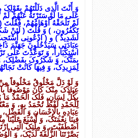
وَ أَنْتَ الَّذِی دَلَلْتَهُمْ بِقَوْلِکَ
عَلَى مَا لَوْ سَتَرْتَهُ عَنْهُمْ لَمْ ت
لَمْ تَلْحَقْهُ أَوْهَامُهُمْ، فَقُلْتَ
تَکْفُرُونِ، ) وَ قُلْتَ ( لَئِنْ شَکَرْت
لَشَدِیدٌ ) و ( ادْعُونِی أَسْتَجِبْ ل
عِبَادَتِی سَیَدْخُلُونَ جَهَنَّمَ دَاخ
اسْتِکْبَاراً، وَ تَوَعَّدْتَ عَلَى تَر
بِمَنِّکَ، وَ شَکَرُوکَ بِفَضْلِکَ، وَ
لِمَزِیدِکَ، وَ فِیهَا کَانَتْ نَجَاتُ
وَ لَوْ دَلَّ مَخْلُوقٌ مَخْلُوقاً مِنْ
عِبَادَکَ مِنْکَ کَانَ مَوْصُوفاً بِالْ
بِکُلِّ لِسَانٍ، فَلَکَ الْحَمْدُ مَا
لِلْحَمْدِ لَفْظٌ تُحْمَدُ بِهِ، وَ مَعْن
عِبَادِهِ بِالْإِحْسَانِ وَ الْفَضْلِ، 
فِینَا نِعْمَتَکَ، وَ أَسْبَغَ عَلَیْنَا مِن
اصْطَفَیْتَ، وَ مِلَّتِکَ الَّتِی ارْت
بَصَّرْتَنَا الزُّلْفَةَ لَدَیْکَ، وَ الْ