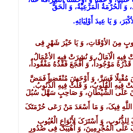
، وَ الْحُرْمَةُ الْمَرْعِیَّةُ، وَ الْحَقُّ
بَرَ، وَ یَا عِیدَ أَوْلِیَائِهِ.
ُوبٍ مِنَ الأوْقَاتِ، وَ یَا خَیْرَ شَهْرٍ فِی
تْ فِیهِ الْآمَالُ، وَ نُشِرَتْ فِیهِ الأعْمَالُ.
َدْرُهُ مَوْجُوداً، وَ أَفْجَعَ فَقْدُهُ مَفْقُوداً،
مُقْبِلًا فَسَرَّ، وَ أَوْحَشَ مُنْقَضِیاً فَمَضَّ
َتْ فِیهِ الْقُلُوبُ، وَ قَلَّتْ فِیهِ الذُّنُوبُ.
انَ عَلَى الشَّیْطَانِ، وَ صَاحِبٍ سَهَّلَ سُبُلَ
ءَ اللَّهِ فِیکَ، وَ مَا أَسْعَدَ مَنْ رَعَى حُرْمَتَکَ
لِلذُّنُوبِ، وَ أَسْتَرَکَ لِأَنْوَاعِ الْعُیُوبِ
کَ عَلَى الْمُجْرِمِینَ، وَ أَهْیَبَکَ فِی صُدُورِ