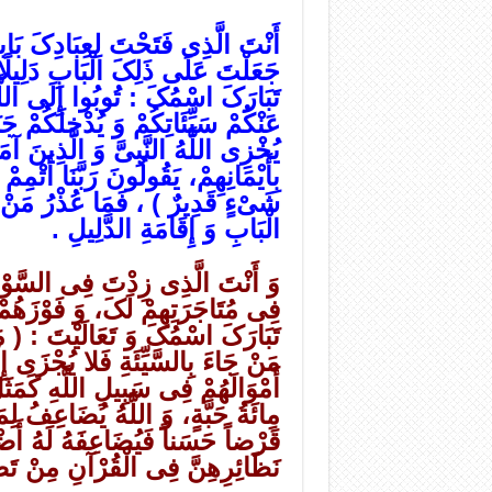
أَنْتَ الَّذِی فَتَحْتَ لِعِبَادِکَ بَابا
جَعَلْتَ عَلَى ذَلِکَ الْبَابِ دَلِیلًا م
تَبَارَکَ اسْمُکَ : تُوبُوا إِلَى اللَّ
عَنْکُمْ سَیِّئَاتِکُمْ وَ یُدْخِلَکُمْ ج
یُخْزِی اللَّهُ النَّبِیَّ وَ الَّذِینَ آ
بِأَیْمَانِهِمْ، یَقُولُونَ رَبَّنَا أَتْمِمْ
شَیْ‏ءٍ قَدِیرٌ ) ، فَمَا عُذْرُ مَنْ أ
الْبَابِ وَ إِقَامَةِ الدَّلِیلِ .
وَ أَنْتَ الَّذِی زِدْتَ فِی السَّوْمِ
فِی مُتَاجَرَتِهِمْ لَکَ، وَ فَوْزَهُمْ ب
تَبَارَکَ اسْمُکَ وَ تَعَالَیْتَ : ( مَن
مَنْ جَاءَ بِالسَّیِّئَةِ فَلا یُجْزَى إِل
أَمْوَالَهُمْ فِی سَبِیلِ اللَّهِ کَمَثَل
مِائَةُ حَبَّةٍ، وَ اللَّهُ یُضَاعِفُ ل
قَرْضاً حَسَناً فَیُضَاعِفَهُ لَهُ أَضْع
نَظَائِرِهِنَّ فِی الْقُرْآنِ مِنْ ت