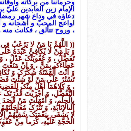
وحرماننا من بركاته وأوقاته ا
الإمام زين العابدين عليّ ب
دعاؤه في وداع شهر رمضان 
لواعج المحبّ و أشجانه و أح
، وروح تتألق ، فكانت منه ه
(( اللَّهُمَّ یَا مَنْ لا یَرْغَبُ فِی 
وَ یَا مَنْ لا یُکَافِئُ عَبْدَهُ عَلَى 
تَفَضُّلٌ ، وَ عُقُوبَتُکَ عَدْلٌ ، و
عَطَاءَکَ بِمَنٍّ ، وَ إِنْ مَنَعْتَ لَ
وَ أَنْتَ أَلْهَمْتَهُ شُکْرَکَ وَ تُکَ
تَسْتُرُ عَلَى مَنْ لَوْ شِئْتَ فَضَحْ
، وَ کِلاهُمَا أَهْلٌ مِنْکَ لِلْفَضِیحَة
التَّفَضُّلِ، وَ أَجْرَیْتَ قُدْرَتَکَ 
بِالْحِلْمِ، وَ أَمْهَلْتَ مَنْ قَصَدَ لِ
إِلَىالانَابَةِ، وَ تَتْرُکُ مُعَاجَلَتَهُمْ
لا یَشْقَى بِنِعْمَتِکَ شَقِیُّهُمْ إِلَّ
الْحُجَّةِ عَلَیْهِ، کَرَماً مِنْ عَفْو
.