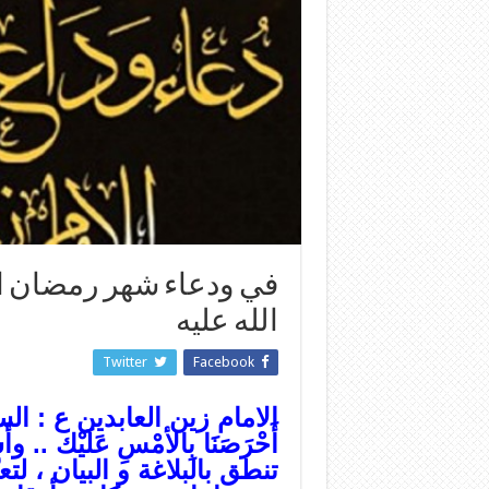
في ودعاء شهر رمضان الم
الله عليه
Twitter
Facebook
الامام زين العابدين ع : السل
أَحْرَصَنَا بِالأمْسِ عَلَيْك .. وأَشَ
تنطق بالبلاغة و البيان ، لت