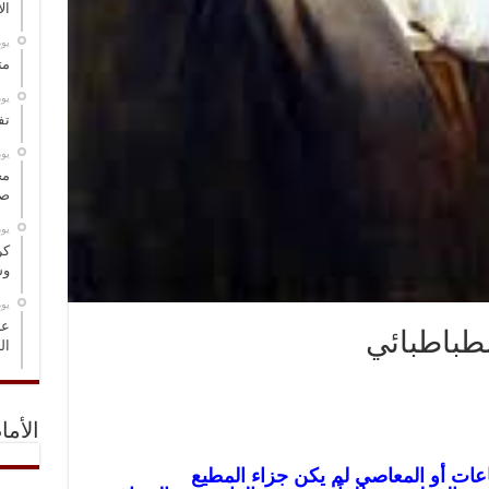
ال
‏ي
مت
‏ي
تف
‏ي
مخ
صو
‏ي
كر
وس
‏ي
عل
لطباطبائي
ال
الأما
اعات أو المعاصي لم يكن جزاء المطيع