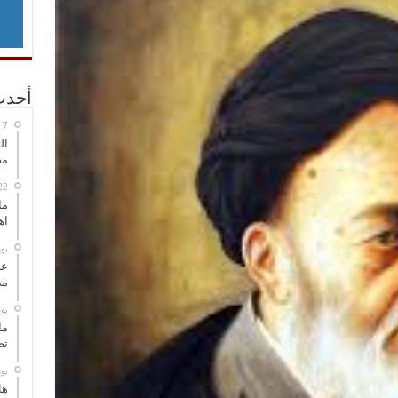
أحدث
ال
مض
ما
اه
‏ي
عل
مح
‏ي
ما
تص
‏ي
هل