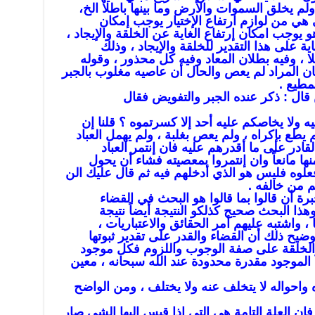
لم يخلق السموات والأرض وما بينها باطلا الخ،
 هي من لوازم ارتفاع الإختيار يوجب إمكان
وجب امكان إرتفاع الغاية عن الخلقة والإيجاد ،
ة على هذا التقدير للخلقة والإيجاد ، وذلك
ا ، وفيه بطلان المعاد وفيه كل محذور ، وقوله
ان المراد لم يعص والحال أن عاصيه مغلوب بالجبر
مطيع .
قال : ذكر عنده الجبر والتفويض فقال
يه ولا يخاصكم عليه أحد إلا كسرتموه ؟ قلنا إن
يطع بإكراه ، ولم يعص بغلبة ، ولم يهمل العباد
قادر على ما أقدرهم عليه فان إنتمر العباد
منها مانعاً وان إنتمروا بمعصيته فشاء أن يحول
علوه فليس هو الذي أدخلهم فيه ثم قال عليك الن
 من خالفه .
ة أن قالوا بما قالوا هو البحث في القضاء
وهذا البحث صحيح كذلكو النتيجة أيضاً نتيجة
 واشتبه عليهم أمر الحقائق والاعتباريات ،
ضيح ذلك أن القضاء والقدر على تقدير ثبوتها
د والخلقة على صفة الوجوب واللزوم فكل موجود
لموجود مقدرة محدودة عند الله سبحانه ، معين
واحواله لا يتخلف عنه ولا يختلف ، ومن الواضح
ن العلة التامة هي التي اذا قيس اليها الشي صار