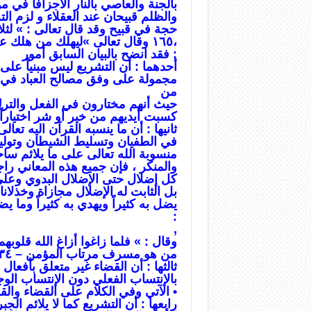
بالجنة والعاصي بالنار الاجزافاً في
والظلم قبيحان عند العقلاء و لزم ال
حجة في قبيح وقد قال تعالى : » لثلا
،١٦٥ وقال تعالى »ليهلك من هلك عن بينة ويحيى من حي عن بينة ، الأنفال – ٤٢ ،
: فقد انضح بالبيان السابق أمور
أحدهما : أن التشريع ليس مبنياً على
مجمولة على وفق مصالح العباد في مع
من
حيث أنهم مختارون في الفعل والترك ثان
کسبت أيديهم من خير أو شر اختياراً
ثانيها : أن ما ينسبه القرآن اليه تعا
في الطفيان وتسليط الشيطان وتوليت
منسوبة الله تعالى على ما يلائم سا
والمنكر ، فإن جميع هذه المعاني راج
كل إضلال حتى الإضلال البدوي وعلى 
بل الثابت له الإضلال مجازاة وخذلان
يضل به كثيراً ويهدي به كثيراً وما يضل 
:
,
وقال : » فلما زاغوا أزاغ الله قلوبهم الصف – ٥ ، وقال تعالى 
من هو مسرف مرتاب المؤمن – ٣٤ .
ثالثها : أن القضاء غير متعلق بأفعال
بالإنتساب الفعلي دون الإنتساب الو
• الآتي وفي الكلام على القضاء والقد
رابعها : أن التشريع كما لا يلائم الجب