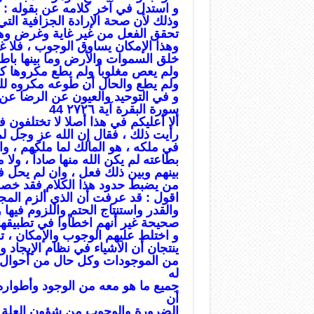
و استدل في آخر كلامه عن بقوله : و
وذلك لأن صحة الإرادة الجزافية التي
تحقق الفعل من غير غاية وغرض وهو ي
وهذا الإمكان يساوق الوجوب ، فلا غاي
خلق السموات والأرض وما بينها باطل
ولم يعص مغلوباً ولم يطع مكروها ك
ولم يطع والحال أن طوعه مكروه لل
و في التوحيد والعيون عن الرضا عن 
سورة البقرة آية ٢٧٢٦ 44
ألا أعليكم في هذا أصلا لا تختلفون ف
رأيت ذلك ، فقال إن الله عز وجل لم 
في ملكه ، هو المالك لما ملكهم ، وال
بطاعته لم يكن الله منها صاداً ، ولا 
بينهم وبين ذلك فعل ، وان لم يحل ف
من يضبط حدود هذا الكلام فقد خصم
اقول : قد عرفت أن الذي ألزم المجبر
والقدر واستنتاج الحتم واللزوم فيها 
صحيحة غير أنهم اخطأوا في تطبيقها ،
و اختلط عليهم الوجوب والإمكان ، تو
ينتجان أن الأشياء في نظام الإيجا
من الموجودات وكل حال من أحوال ا
له
جميع ما هو معه من الوجود وأطواره 
أن
الضرورة والوجوب من شؤون العلة فإ