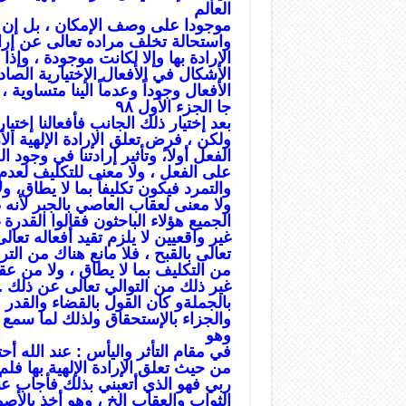
العالم
موجودا على وصف الإمكان ، بل إن كان
واستحالة تخلف مراده تعالى عن إرادت
الإرادة بها وإلا لكانت موجودة ، وإ
الإشكال في الأفعال الإختيارية الصا
الافعال وجوداً وعدماً الينا متساوية ،
جا الجزء الأول ۹۸
بعد إختيار ذلك الجانب فأفعالنا إخت
ولكن ، فرض تعلق الإرادة الإلهية الأ
الفعل أولا،ً وتأثير إرادتنا في وجود 
على الفعل ، ولا معنى للتكليف لعد
والتمرد فيكون تكليفاً بما لا يطاق، و
ولا معنى لعقاب العاصي بالجبر لأنه 
الجميع هؤلاء الباحثون فقالوا القدر
غير واقعيين لا يلزم تقيد أفعاله تع
تعالى بالقبح ، فلا مانع هناك من التر
من التكليف بما لا يطاق ، ولا من ع
غير ذلك من التوالي تعالى عن ذلك .
بالجملةو كان القول بالقضاء والقدر 
والجزاء بالإستحقاق ولذلك لما سمع 
وهو
في مقام التأثر واليأس : عند الله 
من حيث تعلق الإرادة الإلهية بها فلم
ربي فهو الذي أتعبني بذلك فأجاب عن
الثواب والعقاب الخ ، وهو أخذ بالأص