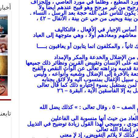
 مورد المطيع ، وظلماً في مورد العاصي ، والجزاف
ترجيح من غير مرجح وهو قبيح عندهم ايضاً ولا
أخبا
 يكون للناس على الله حجة بعد الرسل ، النساء .
 أساس الإجبار في الأفعال ، فالتكاليف
اشهم ومعادهم أولاً ، وهي متوجهة إلى العباد
ياً ، والمكلفون انما يتابون أو يعاقبون بـــــا
لى من الإضلال والخدعة والمكر والإمداد
ه على الإنسان وتقييض القرين ونظائر ذلك جميعها
حة قدسه ونزاهته تعالى عن ألواث النقص والقبح
عة بالآخرة إلى الإضلال وشعبه وأنواعه ، وليس
سبيل الإغفال بمنسوب اليه ولا لائق يجنابه
ا لمن يستقبل بسوء إختياره ذلك كما قال تعالى
به إلا الفاسقين الآية ، البقرة – ٢٦
: » كذلك يضل الله
تابعن
 العاد من حيث أنها منسوبة الى الفاعلين
جودي ، وسيجي لهذا القول زيادة توضيح في التذييل
ر إنشاء الله تعالى
ر كذلك لا يلائم التفويض ، إذ لا معنى