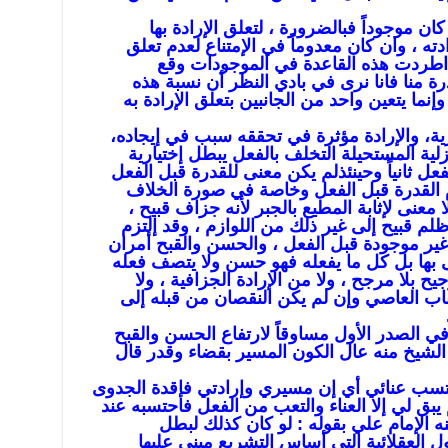
 موجوداً فبالضرورة ، لتعلق الإرادة بها
ه ، وان كان معدوماً في الإمتناع لعدم تعلق
ذا اطردت هذه القاعدة في الموجودات وقع
درة منا فانا نرى في بادي النظر أن نسبة هذه
 وإنما يتعين واحد من الجانبين بتعلق الإرادة به
يارية، والإرادة مؤثرة في تحققه سبب في إيجاده،
زلية المستحيلة التخلف بالفعل يبطل إختيارية
الفعل ثانياً وحينئذلم يكن معنى للقدرة قبل الفعل
م القدرة قبل الفعل وخاصة في صورة الخلاف
لا معنى لإثابة المطيع بالجبر لأنه جزاف قبيح ،
ظلم قبيح إلى غير ذلك من اللوازم ، وقد إلتزم
ة غير موجودة قبل الفعل ، والحسن والقبح أمران
الى بها بل كل ما يفعله فهو حسن ولا يتصف فعله
جيح بلا مرجح ، ولا من الإرادة الجزافية ، ولا
قاب العاصي وإن لم يكن النقصان من قبله إلى
في الصدر الأول مساوقاً لارتفاع الحسن والقبح
الشيخ منه عال الكون المسير بقضاء وقدر قال
أحتسب عنائي أي إن مسيري وإرادتي فاقدة الجدوى
 يبق لي إلا العناء والتعب من الفعل فأحتسبه عند
ه الإمام علي بقوله : لو كان كذلك لبطل
ول العقلائية التي أساس التشريع مبني عليها