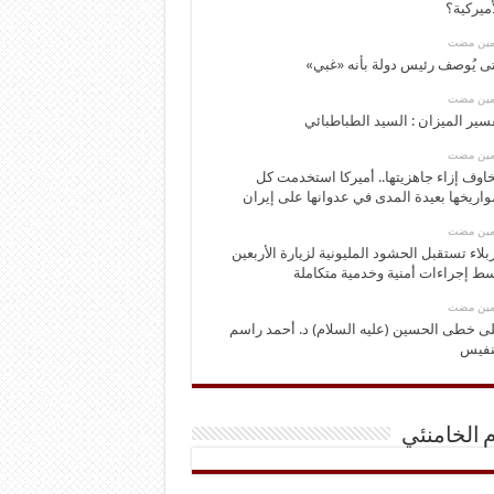
أميركية؟
ومين مضت
ى يُوصف رئيس دولة بأنه «غبي»
ومين مضت
سير الميزان : السيد الطباطبائي
ومين مضت
اوف إزاء جاهزيتها.. أميركا استخدمت كل
اريخها بعيدة المدى في عدوانها على إيران
ومين مضت
بلاء تستقبل الحشود المليونية لزيارة الأربعين
ط إجراءات أمنية وخدمية متكاملة
ومين مضت
ى خطى الحسين (عليه السلام) د. أحمد راسم
نفيس
م الخامنئي