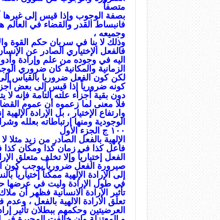
متصفاً
بصفة الوجوب وإذا قيس إلى غيرها أ
فانبساط القدر والقضاء في العالم هو 
وجميعه ،
وذلك لا ينا في سريان حكم القوة وا
فالفعل الإختياري الصادر عن الإنسان
اليه في وجوده من علم وإرادة وأدو
الزمانية والمكانية كان ضروري الوجود 
لكن كون الفعل ضروريا بالقياس إلى 
کونه ضرورياً إذا قيس إلى بعض أجزاء
دون بقية أجزاء علته التامة فإنه لا ي
فلا معنى لما زعموه أن عموم القضاء 
وارتفاع الإختيار ، بل الإرادة الإله
الوجودية ومنها ارتباطاته بعلله وشر
۱۰۰ ج الجزء الأول
الإلهية بالفعل الصادر من زيد مثلا 
فاعل كذا في زمان كذا ومكان كذا فإ
الفعل إختيارياً وإلا تخلف متعلق الإراد
صيرورة الفعل ضرورياً يوجب كون ال
إلى الإرادة الإلهية ممكناً إختيارياً بال
في طول الإرادة وليت في عرضها حتى ت
تأثير الإرادة الانسانية فظهر أن ملا
تعلق الارادة الالهية بالفعل ، وعدم ف
العرضيتين وحكمهم ببطلان تأثير إرادة
و المعتزلة وإن خالفت المجيرة في اخت