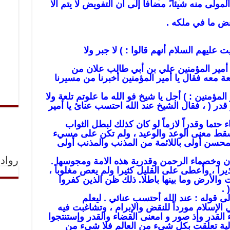
لمولى منه شيئا،ً مضافاً إلى أن التفويض لا يتم الا
ض ما في ملكه .
عليهم السلام أنهم قالوا : ) لا جبر ولا
أمير المؤمنين علي بن أبي طالب علان من
 معه فقال يا أمير المؤمنين أخبرنا من مسيرنا
المؤمنين : ) أجل يا شيخ فو الله ما علوتم تلعة ولا
قدر ( ، فقال الشيخ عند الله احتسب عنائ يا أمير
حتما وقدراً لازماً لو كان كذلك لبطل الثواب
لسقط معنى الوعد والوعيد ، ولم تكن على مسيء
لمحسن أولى باللائمة من المذنب والمذنب أولى
ان وخصماء الرحمن وقدرية هذه الامة ومجوسها .
رواد 
ذيرا ، وأعطى على القليل كثيرا ولم يعص مغلوباً ،
والأرض وما بينها باطلا. ذلك ظن الذين كفروا
 .
لى قوله : عند الله أحتسب عنائي . ليعلم
لإسلام مورداً للنقض والإبرام ، وتشاغبت فيه
 القدر وإذ صور و امعنى القضاء والقدر وإستنتجوا
الأزلية تعلقت بكل شيء من العالم فلا شيء من