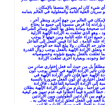
ي شيء كان لم يصر إلا متصفا بالإمكان ،
سريان العلية التامة والمعلولية في العالم بتمامه
لإمكان في العالم من جهة أخرى وبنظر آخر ،
 بإرادته إذا فرض منسوباً إلى جميع ما يحتاج
ات صحيحة ومادة يتعلق بها الفعل وسائر الشرائط
، وهو الذي تعلقت به الإرادة الإلهية الأزلية
جميع أجزاء علته التامة ومن جهتها لا يوجب
 علته التامة ، كما اذا قيس الفعل إلى الفاعل
تجاوز حد الإمكان ، ولا يبلغ البتة حد الوجوب
وتعلق الإرادة الإلهية بالفعل يوجب زوال القدرة
ية إنما تعلقت بالفعل يجميع شؤونه وخصوصياته
ائط وجوده، وبعبارة أخرى تعلقت الإرادة
لا مطلقاً بل من حيث أنه فعل إختياري صادر من
ذن تأثير الإرادة الإلهية في الفعل يوجب كون
ة الإلهية عنها فإذن تأثير الإرادة الإلهية في
فعل اختياري أي كون الفعل ضرورياً بالنسبة
نسبة إلى الإرادة الإنسانية الفاعلية ، فالإرادة
تزاحما ، ويلزم من تأثير الإرادة الإلهية بطلان
ك خطأ الجبرة فيما أخطأوا فيه عدم تمييز هم كيفية
رقهم بين الارادتين الطوليتين وبين الأرادتين
 العبد في الفعل لتعلق إرادة الله تعالى به .
يارية أفعال العبد وسائر اللوازم إلا إنهم