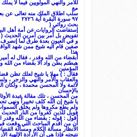
للأمر والنهي المولويين فيما لا يملك ا
مع
سلب اطلاق الملك منه تعالى عن بع
۹۷ سورة البقرة آية ٢٧٢٦
بحث روائي (
إستفاضت الروايات عن أمة أهل البيت 
تفويض بل أمر بين أمرين الحديث (
و في العيون بعدة طرق لما إنصرف 
صفين قام اليه شيخ ممن شهد الواقعة
هذا
أبقضاء من الله وقدر ، فقال له أمير 
هبطتم بطن واد الا بقضاء من الله و 
المؤمنين
فقال : ) مهلا يا شيخ لعلك تظن قضاء 
والعقاب والأمر والنهي والزجر ، و
لائمة ولا المحسن محمدة ، ولكان ا
بالإحسان
من المحسن ، تلك مقالة عبدة الأوث
يا شيخ إن الله كلف تخييراً ونهى تح
ولم يطع مكروها ولم يخلق السموات 
فويل للذين كفروا من النار الحديث (
أقول : قوله : بقضاء من الله وقدر ا
أن من أقدم المباحث التي وقعت في ا
الأنظار مسألة الكلام ومسألة القضاء
نتیجته فإذا هي أن الارادة الإلهية 