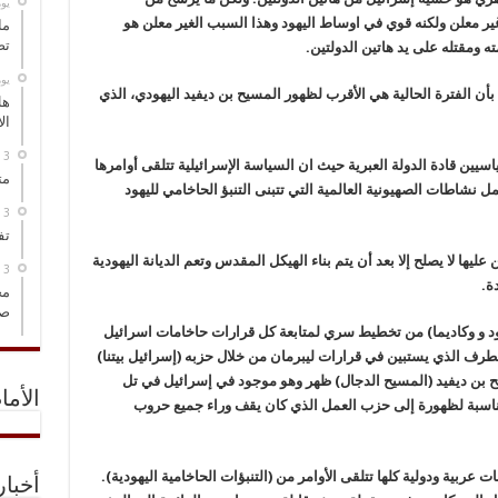
‏ي
ير معلن ولكنه قوي في اوساط اليهود وهذا السبب الغير معلن هو
ما
تص
ه ومقتله على يد هاتين الدولتين.
‏ي
بأن الفترة الحالية هي الأقرب لظهور المسيح بن ديفيد اليهودي، الذي
هل
ال
سيين قادة الدولة العبرية حيث ان السياسة الإسرائيلية تتلقى أوامرها
مت
 نشاطات الصهيونية العالمية التي تتبنى التنبؤ الحاخامي لليهود
تف
يها لا يصلح إلا بعد أن يتم بناء الهيكل المقدس وتعم الديانة اليهودية
ة.
مخ
صو
كود و وكاديما) من تخطيط سري لمتابعة كل قرارات حاخامات اسرائيل
تطرف الذي يستبين في قرارات ليبرمان من خلال حزبه (إسرائيل بيتنا)
 بن ديفيد (المسيح الدجال) ظهر وهو موجود في إسرائيل في تل
الأما
مناسبة لظهورة إلى حزب العمل الذي كان يقف وراء جميع حروب
 عربية ودولية كلها تتلقى الأوامر من (التنبؤات الحاخامية اليهودية).
أخبا