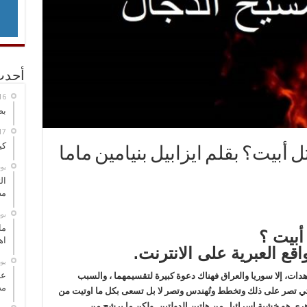
أحدث
بص
كي
أبيت؟ بقلم ايزابيل بنيامين ماما
‏ي
ال
مض
‏ي
ما
أبيت ؟
اه
قع العبرية على الانترنت.
‏ي
عل
هدات، إلا سوريا والعراق فهناك دعوة كبيرة لتقسيمهما ، والسبب
مح
لتي تصر على ذلك وتخطط وتُهندس وتصر لا بل تسعى بكل ما اوتيت من
هري هو خشية إسرائيل من هاتين الدولتين. ولكن ما يرشح من