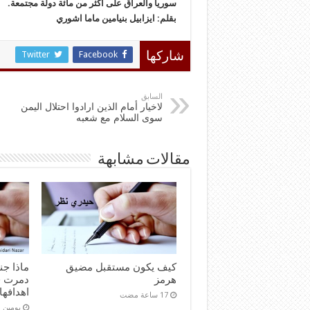
سوريا والعراق على اكثر من مائة دولة مجتمعة.
بقلم: ايزابيل بنيامين ماما اشوري
Twitter
Facebook
شاركها
السابق
لاخيار أمام الذين ارادوا احتلال اليمن
سوى السلام مع شعبه
مقالات مشابهة
كيف يكون مستقبل مضيق
ماذا ج
هرمز
دمرت ق
اهدافها
‏يومين