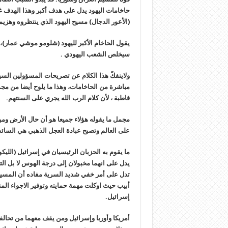
حاخامات اليهود يدل على هدف أكبر وهذا الهدف غ
(الأعور الدجال) مسيح اليهود الذي ينتظروه وهزيمت
يقول الحاخام الأكبر لليهود (شلومو موشي عمار)، 
سيخلص الشعب اليهودي .
ولاينفكّ هذا الكلام عن تصريحات المسؤولين السيا
مباشرة من الحاخامات، وهذا ما يلوح أيضا من مجمل
قاطبة ، لأن كلام الرب الله يجري على السنتهم.
مجمل ما يقوله هؤلاء جميعا هو أن حال الأرض ومن عل
على العالم وتصبح عبادة العجل الذهبي هي السائد
ما يقوم به الحزبان الرئيسيان في إسرائيل (اللي
يدل على انهما مخبولان إلى درجة الهوس لا بل ال
تدل على أمر خفي شديد السرية مفاده أن المسيح
أبيب حيث اوكلت مهمة حمايته وتوفير الاجواء ال
إسرائيل.
أمريكا وأوربا وإسرائيل ومن يقف معهما من تحالفات