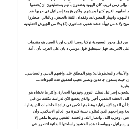
وإلى زمن قريب كان اليهود يعتقدون بأنهم يستطيعون ان يُحققوا
د اصابهم الغرور كثيرا بجيشهم. ولكن هزيمة إسرائيل في حربها ضد
يهود، وانهيار للمعنويات، وفقدان الثقة بالجيش، وبالتالي اضطروا
للاستسلام لفكرة أن الخلاص سيكون على يد المسيح ولابد من تهيأة حشد شعبي جماهيري (2) بدلا من الجيوش التقليدية
من قبل محور السعودية تركيا روسيا الغرب اوربا الصين هو مقدمات
 على الانترنت، فهل سينطبق قول موشي دايان على العرب بأن : أمة
راة، والأنبياء، والمخطوطات) وهو المطبّق على واقعهم الديني والسياسي.
ن حيث يسعون جاهدين وبصبر عجيب لتحقيق هذه النبوءات ـــ
غيرها.
لشعوب إسرائيل تمتلك النووي وتهزمها الحجارة، واكثر ما تخشاه هو
لله ، الحشد الشعبي أخيرا والذي يخضع الآن لدراسة مكثفة من قبل
أن القوة الإسرائيلية وعظمتها تكمن في قيادة الحاخامات الدينية لها،
لشيعة ومراجعهم الذي يُمثلون نسبة كبيرة من العالم الاسلامي. وأن
، وحزب الله ، وانصار الله، والحشد الشعبي وغيرها ماهي إلا
 إسرائيل ، وبواسطة هذه الحشود واسلحتها البدائية انتصروا في