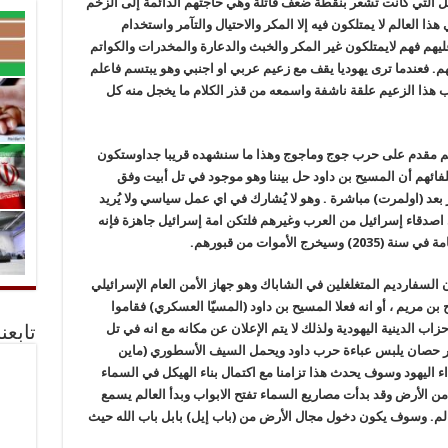
ل التي كانت تشعر بنقطة ضعف قاتلة وهي حاجتهم الدائمة إلى الزخم
ا العالم لا يمتلكون فيه إلا المكر والاحتيال والتآمر واستخدام
هم فهم لايمتلكون غير المكر والخبث والدعارة والمخدرات والكواتم
م. فعندما ترى يهوديا يقف مع زعيم عربي او اجنبي وهو يبتسم فاعلم
ب هذا الزعيم علقة ناشفة واسمعه من قذر الكلام ما يخجل منه كل
الم مقدم على حرب جوج وماجوج وهذا ما سنشهده قريبا جداوستكون
لفائهم أن المسيح بن داود حل بيننا وهو موجود في تل أبيت وفق
 بعد (اولمرت) مباشرة . وهو لا يُشارك في اي عمل سياسي ولا يُريد
 اصدقاء إسرائيل من العرب وغيرهم فلتكن امة إسرائيل جاهزة فإنه
الأموات من قبورهم.
لسفارديم المتغلغلين في الشاباك وهو جهاز الأمن العام الإسرائيلي
ن مريم ، أو انه فعلا المسيح بن داود (المسيّا العسكري) فقاموا
حزاب الدينية اليهودية ولذلك لا يتم الإعلان عن مكانه مع انه في تل
تابعن
ر حصان يلبس عباءة حرب داود ويحمل السيف الأسطوري (ماين
 اليهود وسوف يحدث هذا تزامنا مع اكتمال بناء الهيكل في السماء
من الأرض وقد بدأت مصاريع السماء تفتح الابواب وبدأ العالم يسمع
لم. وسوف يكون دخول مجال الأرض من (باب إيل) بابل باب الله حيث