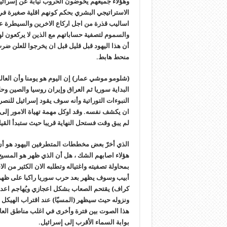
وهؤلاء جميعهم يخوضون الحروب نيابة عن إسرائي
الاستراتيجي البشري بحكم كونهم اقلية صغيرة في هذ
اساليب قذرة من اجل اركاع الاخرين والسيطرة علي
والسموم لتصفية حساباتهم مع الذين لا يركعون له
أن هذا اليهود قبل قليل قبل ان يخرجوا للعلن ضر
منحط هابط.
(شلومو موشي عمار) إن اليوم هو يومنا وأن الع
البداية سوريا ثم العراق وإيران روسيا والصين وح
النبوءات التوراتية وأنه سوف يقود إسرائيل للنصر
ان يكشف نفسه. وقد اوكل مهمة تهياة الامور إلى
لم يبق وقت فستحل النهاية قريبا حيث ستبدأ القيامة في سنة (2035) وسيخرج 
الذي أخرّ بعض مخططات المتطرفين اليهود هو أن ا
هؤلاء اصابهم الشك ، هل أن الذي ظهر هو المسيح ب
بمحاولة تصفيته واغتياله وتطلبه الان الكثير من الا
أبيب وسوف يظهر بعد حرب سوريا راكبا على ظه
كراف) يقتحم الصعاب بشكل اعجازي ويُهاجم اعداء
ونزوله حيث سيظهر (المسيّا) عند اقتراب الهيكل 
هذا الصوت بين فترة وأخرى في اغلب مناطق العا
بوابة السماء الأقرب إلى إسرائيل.