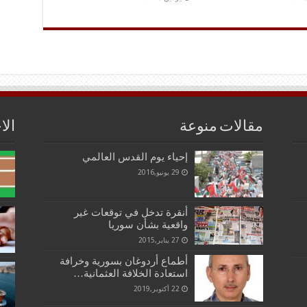
مقالات منوعة
الا
إحياء يوم القدس العالمي
29 يونيو,2016
أنقرة تدخل في توقعات غير
واقعية بشأن سوريا
27 يناير,2015
أطماع أردوغان بسورية وخرافة
استعادة الخلافة العثمانية…
22 أكتوبر,2019