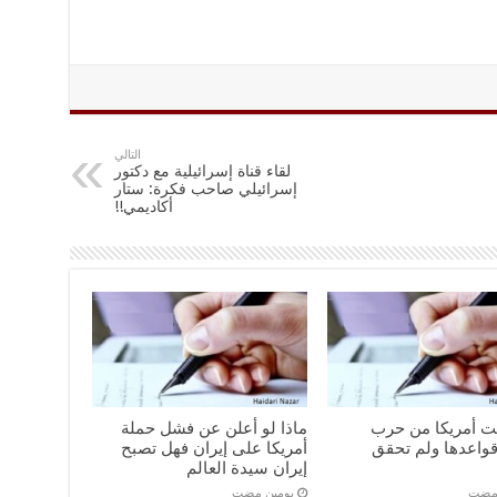
التالي
لقاء قناة إسرائيلية مع دكتور
إسرائيلي صاحب فكرة: ستار
أكاديمي!!
نت أمريكا من حرب
ماذا لو أعلن عن فشل حملة
واعدها ولم تحقق
أمريكا على إيران فهل تصبح
إيران سيدة العالم
 مضت
‏يومين مضت