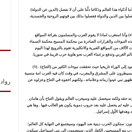
ا أذكياء هذا العالم وذكائنا دلّنا على أن لا نفصل (الدين عن الدولة)
 فصلوا بين الدين والدولة ففصلوا بذلك بين قوتهم الروحية والجسدية،
وأنا استغرب لماذا لا يقوم العرب والمسلمون بقرائة المواقع
ذه النبوءات والقرارات الصادرة من محكمة المسيح محكمة السماء
لآلاف من المواقع العبرية والانكليزية تقوم بالترويج لهذا اليوم
عالم الغربي وتدفع بزعماء العرب نحو هاوية حرب قريبة في سوريا.
ولإثبات صحة ما يقوله المتدينون اليهود علينا أن نعود إلى الوراء تاريخيا حيث تحققت نبوءات الكثير من (التناخ) . (1)
 يسيطرون على المشرق والمغرب، في وقت كان فيه العرب امة منسية
ظهور نبي عينوا زمانه وعلاماته ، ولكنهم اخفوه في التناخ وعزلوه عن
رواد 
عونه حقه ولكنه سيحصل عليه وسيخرب العالم ويقول التناخ بأن هامان
يه ثم يحصل عليه بعد حروب دموية يكون هو الغالب فيها . وها هي
وهدفها الأول إسرائيل .
ن: ستكون الحرب دينية ضد اليهود، وسيجتمع في النهاية كل العالم؛
ب مع المسيحيين الكفار الذين سينضمون إلى بني إسماعيل سيكون