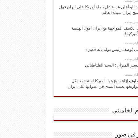
ومين مضت
ذا لو أعلن عن فشل حملة أمريكا على إيران فهل
بح إيران سيدة العالم
ومين مضت
 تكشف المواجهة مع إيران أفول الهيمنة
أميركية؟
ى يُوصف رئيس دولة بأنه «غبي»
سير الميزان : السيد الطباطبائي
اوف إزاء جاهزيتها.. أميركا استخدمت كل
اريخها بعيدة المدى في عدوانها على إيران
م الخامنئي
ر في صور