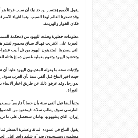
يقول الأدمور(هتسار بن حنانيا) أن سبب قوتنا هو أنن
وقد تصدرنا العالم لهذا السبب بينما اغبياء الامم
فكان الخوار والهزيمة.
معلومات خطيرة وصلت لليهود من (محكمة السماء) 
العبرية على الانترنت فهناك سباق محموم لنشر ه
التي يصدرها المتدينون اليهود من تل أبيب عشرات ا
وتحشيد اليهود وتقوم بعملية غسيل دماغ هائلة لل
حيث اخبر التناخ قبل ألفي سنة بأن العرب سوف
بدو رحل وقد عرفوا ذلك عن طريق اخبار الانبياء ب
التوراة.
وتنبأ أيضا قبل ألفي سنة بأن حصاناً فارسياً سمن
الفارسي سوف يطلب سلاحا فيمنعوه من الحصول عل
إيران، الذي يشبهونها بهامان ستحصل على ما تريد 
يقول التناخ في عموده المائة وعشرة السطر ثمانو
مسلمون ومسيحيون ضد أورشليم وإسرائيل. الحر