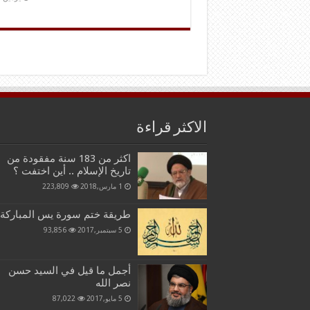
الاكثر قراءة
اكثر من 183 سنة مفقودة من
تاريخ الإسلام .. أين اختفت ؟
1 مارس,2018
223,809
طريقة ختم سورة يس المباركة
5 سبتمبر,2017
93,856
أجمل ما قيل في السيد حسن
نصر الله
5 مايو,2017
87,022