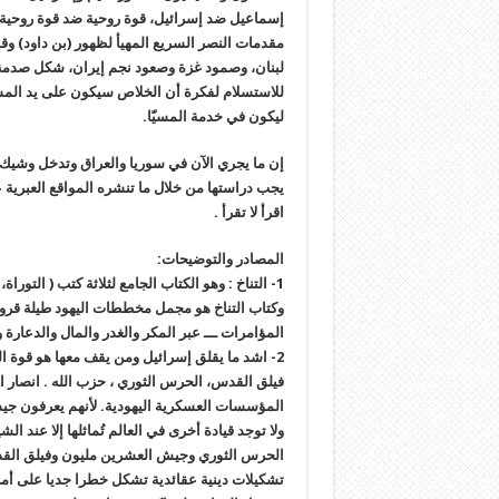
إسماعيل ضد إسرائيل، قوة روحية ضد قوة روحية. 
مقدمات النصر السريع المهيأ لظهور (بن داود) وق
لبنان، وصمود غزة وصعود نجم إيران، شكل صدمة لل
ليكون في خدمة المسيّا.
إن ما يجري الآن في سوريا والعراق وتدخل وشيك 
يجب دراستها من خلال ما تنشره المواقع العبرية
اقرأ لا تقرأ .
المصادر والتوضيحات:
1- التناخ : وهو الكتاب الجامع لثلاثة كتب ( التو
وكتاب التناخ هو مجمل مخططات اليهود طيلة قرو
المؤامرات ـــ عبر المكر والغدر والمال والدعارة و
2- اشد ما يقلق إسرائيل ومن يقف معها هو قوة ا
فيلق القدس، الحرس الثوري ، حزب الله . انصار ا
المؤسسات العسكرية اليهودية. لأنهم يعرفون جيدا 
ولا توجد قيادة أخرى في العالم تُماثلها إلا عند ا
الحرس الثوري وجيش العشرين مليون وفيلق القدس 
تشكيلات دينية عقائدية تشكل خطرا جديا على أمن