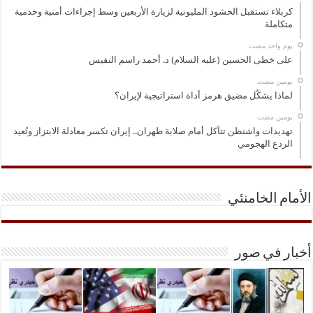
كربلاء تستقبل الحشود المليونية لزيارة الأربعين وسط إجراءات أمنية وخدمية
متكاملة
‏يوم واحد مضت
على خطى الحسين (عليه السلام) د. أحمد راسم النفيس
‏يومين مضت
لماذا يشكّل مضيق هرمز أداة استراتيجية لإيران؟
‏يومين مضت
تهديدات واشنطن تتآكل أمام صلابة طهران.. إيران تكسر معادلة الابتزاز وتُعيد
الردع الهجومي
الأمام الخامنئي
أخبار في صور