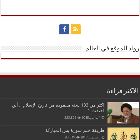
رواد الموقع في العالم
الاكثر قراءة
اكثر من 183 سنة مفقودة من تاريخ الإسلام .. أين
اختفت ؟
1 مارس,2018
223,808
طريقة ختم سورة يس المباركة
5 سبتمبر,2017
93,819