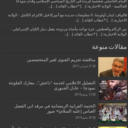
الإمام الخامنئي شخصية فريدة في التاريخ السياسي الإسلامي وقدّم نموذجًا
للحاكمية - الولاية الاخبارية: […] *خطاب القائد […]...
قاليباف: لبنان أولويتنا.. لا مفاوضات جديدة مع أميركا قبل الالتزام الكامل - الولاية
الاخبارية: […] *خطاب القائد […]...
بين الركام والعطش.. غزة تواجه مأساة مزدوجة بفعل دمار الكيان الإسرائيلي -
الولاية الاخبارية: […] *خطاب القائد […]...
مقالات منوعة
مناقشة تجريم الفتوى لغير المتخصصين
27 فبراير,2017
التضليل الاعلامي لخدمة “داعش”.. معارك الفلوجة
نموذجا – عادل الجبوري
12 يونيو,2016
الختمة القرانية الرمضانية في مرقد ابي الفضل
العباس (عليه السلام)+ صور
20 مايو,2019