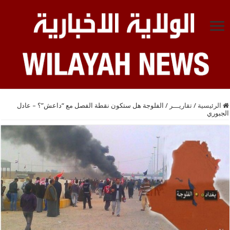
الرئيسية
/
تقاريـــر
/
الفلوجة هل ستكون نقطة الفصل مع “داعش”؟ – عادل
الجبوري