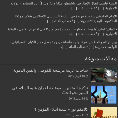
الشيخ قاسم: اتفاق الإطار في واشنطن مذلةٌ وعارٌ وتنازلٌ عن السيادة - الولاية
الاخبارية: […] *خطاب القائد […]...
الإمام الخامنئي شخصية فريدة في التاريخ السياسي الإسلامي وقدّم نموذجًا
للحاكمية - الولاية الاخبارية: […] *خطاب القائد […]...
قاليباف: لبنان أولويتنا.. لا مفاوضات جديدة مع أميركا قبل الالتزام الكامل - الولاية
الاخبارية: […] *خطاب القائد […]...
بين الركام والعطش.. غزة تواجه مأساة مزدوجة بفعل دمار الكيان الإسرائيلي -
الولاية الاخبارية: […] *خطاب القائد […]...
مقالات منوعة
ساحات عربية مرشحة للفوضى والفتن الدموية
18 أبريل,2015
تذكرة المتقين – موعظة لقمان عليه السلام في
السير نحو الجنـّة
14 يونيو,2018
كلامكم نور – شدة ابتلاء المؤمن 1
11 سبتمبر,2015