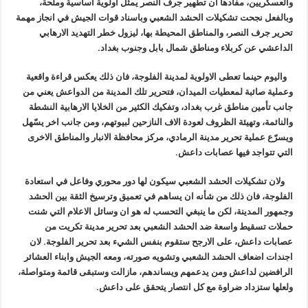
والعسكريين، مفادها ان تطهير جرف النصر يمثل اولوية اساسية وملحة،
وبالفعل نجحت تشكيلات الحشد الشعبي وباسناد قوات الجيش في انجاز مهمة
تحرير جرف النصر، والمناطق المحيطة بها، ليزول خطر التهديد الارهابي
الداعشي عن كربلاء ومناطق شمال بابل وجنوب بغداد.
واليوم حينما تعطى الاولوية لمدينة الفلوجة، فان ذلك يعكس قراءة واقعية
وعملية صائبة لمعطيات الميدان، فتحرير تلك المدينة من الدواعش يعني من
جانب تأمين مناطق غرب بغداد، وتفكيك الكثير من الخلايا الارهابية النشطة
والنائمة، وتهيئة الظروف لعودة الاف النازحين لبيوتهم، ومن جانب اخر يسّهل
ويسرّع عملية تحرير مدينة الرمادي، مركز محافظة الانبار والمناطق الاخرى
التي تتواجد فيها عصابات داعش.
ولان تشكيلات الحشد الشعبي سيكون لها دور محوري وفاعل في استعادة
الفلوجة، فان ذلك من شأنه ان يساهم في تعميق وترسيخ الثقة بين الحشد
وجمهور المدينة، لكن ما ينبغي التحسب له هو ان وسائل الاعلام التي شنت
حملات تسقيط واسعة ضد الحشد الشعبي بعد تحرير مدينة تكريت من
عصابات داعش، على الارجح ستقوم بنفس الشيء بعد تحرير الفلوجة. لان
اجندات اضعاف الحشد الشعبي وتشويه صورته، ومعه الجيش وابناء العشائر
الرافضين لداعش ومن يدعمهم ويساندهم، مازالت وستبقى قائمة ومتواصلة،
ولعلها ستزداد ضراوة مع كل انتصار يتحقق على داعش.