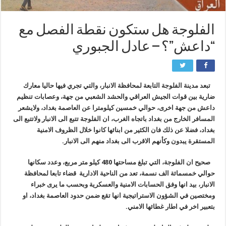
الفلوجة هل ستكون نقطة الفصل مع
“داعش”؟ – عادل الجبوري
تبعد مدينة الفلوجة التابعة لمحافظة الانبار، والتي تجري فيها حاليا معارك
ضارية بين قوات الجيش العراقي والحشد الشعبي من جهة، وعصابات تنظيم
داعش من جهة اخرى، حوالي خمسين كيلومترا عن العاصمة بغداد، ولايشعر
المسافر الخارج من بغداد باتجاه الغرب، ان الفلوجة تتبع الى الانبار ولاتتبع الى
بغداد، فضلا عن ذلك فان الكثير من ابنائها كانوا خلال الظروف الامنية
المستقرة يبدون وكأنهم الاقرب الى بغداد منهم الى الانبار.
صحيح ان الفلوجة، التي تبلغ مساحتها 480 كيلو متر مربع، وعدد سكانها
حوالي خمسمائة الف نسمة، تعد من الناحية الادارية قضاء تابعا لمحافظة
الانبار، بيد انها وفق الحسابات الامنية والعسكرية وبحسب ما يرى خبراء
ومختصين في الشؤون الاستراتيجية انها تقع ضمن حدود العاصمة بغداد، او
بتعبير اخر في اطار غطائها الامني.