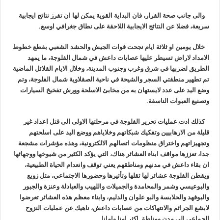
والى جانب صحة القرار، فان البداية القوية يمكن لها ان تفرز نتائج ايجابية
سريعة، فضلا عن النتائج الايجابية اللاحقة على نطاق جغرافي اوسع.
خلال يومين او ثلاثة ايام نجحت قوات الجيش والحشد الشعبي بقطع خطوط
الامداد لاراض تسيطر عليها عصابات داعش في شمال الفلوجة، ما يمهد
الطريق لضربها في شرق وغرب وجنوب المدينة، وخلال الايام القلائل الماضية
تم تطهير منطقتي السجر والشيحة في ناحية الصقلاوية شمال الفلوجة، وتم
وضع اليد على عدد لايستهان به من مخابئ الاسلحة وورش تفخيخ السيارات
وتصنيع العبوات الناسفة.
كذلك ادت عمليات تحرير الفلوجة في مرحلتها الاولى الى قتل اعداد غير
قليلة من الارهابيين وتفكيك شبكاتهم وخلاياهم ووضع اليد على اسلحتهم
وتجهيزاتهم واختراق منظومات اتصالهم الالكترونية، وهذه مؤشرات مشجعة
جدا، تعززها مواقف ابناء العشائر هناك، التي يؤكد الكثير من شيوخها ووجهائها
ان بقاء داعش في مدنهم ومناطقهم يعني توقف وانعدام الحياة الطبيعية،
ويقطن الفلوجة عشائر لها ثقلها وتأثيرها وحضورها الاجتماعي، مثل زوبع
والبوعيسي وشمر والمحامدة والجميلات واللهيب والعبادلة وعنزة والجبور
والبوفهد والحلابسة والبو علوان والدليم، وابناء معظم هذه العشائر تعرضوا
لابشع الجرائم والانتهاكات من عصابات داعش، ناهيك عن عمليات النزوح
الجماعي الى مدن ومناطق اكثر امنا وامانا.