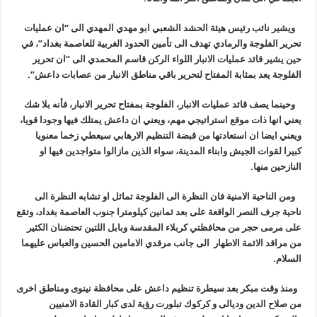
ويشير نائب رئيس هيئة الحشد الشعبي ابو مهدي المهدي الى “ان عمليات
تحرير الفلوجة والرمادي تهدف الى تأمين الحدود الغربية للعاصمة بغداد”، في
حين يشير قائد عمليات الانبار اللواء الركن قاسم المحمدي الى “ان تحرير
الفلوجة يعد بمثابة المفتاح لتحرير باقي مناطق الانبار من عصابات داعش”.
وحينما يصف قائد عمليات الانبار، الفلوجة بمفتاح تحرير الانبار، فأنه بلا شك
يعني انها ذات موقع استراتيجي مهم، ويعني ان داعش يمتلك فيها وجودا قويا،
ويعني ايضا ان استعادتها من قبضة التنظيم الارهابي سيعطي زخما معنويا
كبيرا لقوات الجيش وابناء المدينة، سواء الذين مازالوا متواجدين فيها او
النازحين منها.
ومن الناحية الامنية فان النظرة الى الفلوجة تماثل او تشابه النظرة الى
ناحية جرف النصر الواقعة على بعد ثمانين كيلومترا جنوب العاصمة بغداد، وتقع
على مرمى حجر من محافظتي كربلاء المقدسة وبابل اللتين تحتضنان الكثير
من مراقد الائمة الاطهار الى جانب مرقدي الامامين الحسين والعباس عليهما
السلام.
ومنذ وقت مبكر بعد سيطرة تنظيم داعش على محافظة نينوى ومناطق اخرى
من صلاح الدين وديالى و كركوك تبلورت رؤية لدى كبار القادة الامنيين