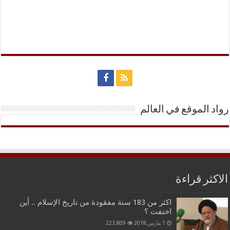
رواد الموقع في العالم
الاكثر قراءة
اكثر من 183 سنة مفقودة من تاريخ الإسلام .. أين
اختفت ؟
1 مارس,2018
223,809