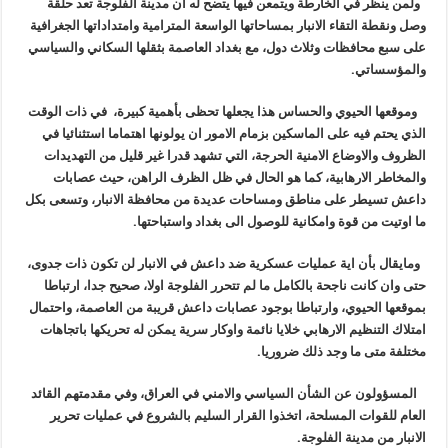
ولمن ينظر في الخارطة ويتمعن فيها يتضح له ان مدينة الفلوجة تعد حلقة
وصل ونقطة التقاء الانبار بمساحاتها الواسعة المترامية وامتداداتها الجغرافية
على سبع محافظات وثلاث دول، مع بغداد العاصمة بثقلها السكاني والسياسي
والمؤسساتي.
وموقعها الحيوي والحساس هذا يجعلها تحظى بأهمية كبيرة، في ذات الوقت
الذي يحتم فيه على الماسكين بزمام الامور ان يولونها اهتماما استثنائيا في
الظروف والاوضاع الامنية الحرجة، التي تشهد قدرا غير قليل من التهديدات
والمخاطر الارهابية، كما هو الحال في ظل الظرف الراهن، حيث عصابات
داعش تسيطر على مناطق ومساحات عديدة من محافظة الانبار، وتسعى بكل
ما اوتيت من قوة وامكانية للوصول الى بغداد واستباحتها.
ومايقال بأن اية عمليات عسكرية ضد داعش في الانبار لن تكون ذات جدوى،
حتى وان كانت ناجحة بالكامل ما لم تتحرر الفلوجة اولا، صحيح جدا، ارتباطا
بموقعها الحيوي، وارتباطا بوجود عصابات داعش قريبة من العاصمة، واحتمال
امتلاك التنظيم الارهابي خلايا نائمة واوكار سرية يمكن له تحريكها باتجاهات
مختلفة متى ما وجد ذلك ضروريا.
المسؤولون عن الشأن السياسي والامني في العراق، وفي مقدمتهم القائد
العام للقوات المسلحة، اتخذوا القرار السليم بالشروع في عمليات تحرير
الانبار من مدينة الفلوجة.