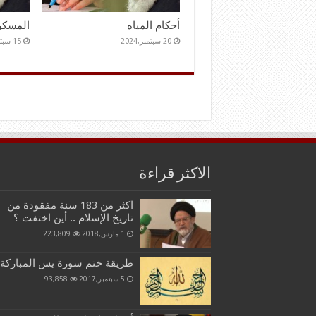
أحكام المياه
المسكر
20 سبتمبر,2024
15 سبتمبر,2024
الاكثر قراءة
اكثر من 183 سنة مفقودة من
تاريخ الإسلام .. أين اختفت ؟
1 مارس,2018
223,809
طريقة ختم سورة يس المباركة
5 سبتمبر,2017
93,858