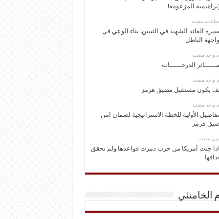
إبراهيمية المزعومة!
يرة القائد الشهيد في التبيين: بناء الوعي في
اجهة الباطل
وم واحد مضت
ــــــائر الدرجــــــات
وم واحد مضت
ف يكون مستقبل مضيق هرمز
وم واحد مضت
تفاصيل الأولية للخطة الاستراتيجية لضمان امن
يق هرمز
ومين مضت
ذا جنت أمريكا من حرب دمرت قواعدها ولم تحقق
دافها
م الخامنئي