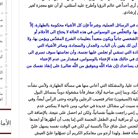
ال
أرى أحداً في عالم الرؤيا وأطرح عليه أسئلتي، أو أن تقع معجزة تُغير
م إرشادي.
مس
في الرسائل العملية، وشرعاً فإن كل الأشياء محكومة بالطهارة، إلاّ
مو
ا. والتخلّص من الوسواس في هذه الحالة لا يحتاج الى الأحلام أو
‏ي
خصي جانباً ويكون متعبداً بتعليمات الشرع المقدّس ويؤمن بها، ولا
بص
أين لك يقين بأن الباب، والجدار، والسجادة، وسائر الأشياء التي
‏ي
ادة التي تمشي أو تجلس عليها نجسة، وأن نجاستها سوف تسري الى
كي
ك في حالتك هذه الإعتناء بالوسواس، فمقدار من عدم الإعتناء
يساعدك (إن شاء اللّه وبتوفيق من اللّه تعالى) على إنقاذ نفسك من
‏ي
ال
مض
راسات عليا، والمشكلة التي أعاني منها هي مسألة الطهارة، ولأنني نشأت
‏ي
ميّة، وبما إنني صاحبة أولاد صغار فأنا مشغولة دوماً بمسائل البول
ما
خلية (السيفون) تتناثر فتصيب الرجلين والوجه وحتى الرأس أيضاً، وفي
اه
ذه سببت لي مشاكل عديدة في حياتي، ومن ناحية لا يمكنني عدم
ى إنني راجعت طبيباً نفسانياً، ولكن لم احصل على نتيجة، بالإضافة الى
، أو مراقبة أيدي الطفل النجسة التي إما يجب أن أطهّرها أو ابعدها
الأما
لنجس عمل شاق جدّاً بالنسبة لي لكن في ‏الوقت نفسه يسهل عليّ
ّة فقط. ولهذا أرجو من مقامكم الكريم أن تسهّلوا عليّ العيش