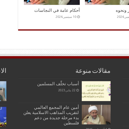
 ونحوه
أحكام عامة في النجاسات
10 سبتمبر,2024
مقالات منوعة
الا
أسباب تخلّف المسلمين‏
22 يناير,2023
أمين عام المجمع العالمي
لتقريب المذاهب الاسلامية يعلن
بدء مرحلة جديدة من دعم
فلسطين