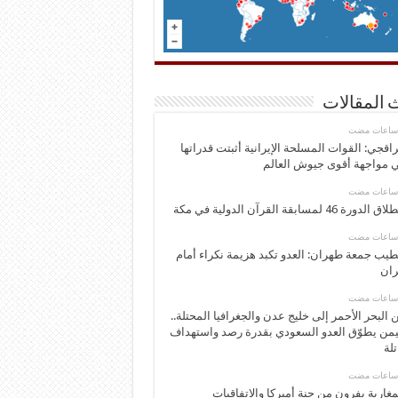
 المقالات
اقجي: القوات المسلحة الإيرانية أثبتت قدراتها
 مواجهة أقوى جيوش العالم
 الدورة 46 لمسابقة القرآن الدولية في مكة
يب جمعة طهران: العدو تكبد هزيمة نكراء أمام
ران
 البحر الأحمر إلى خليج عدن والجغرافيا المحتلة..
يمن يطوّق العدو السعودي بقدرة رصد واستهداف
تلة
مغاربة يفرون من جنة أميركا والاتفاقيات