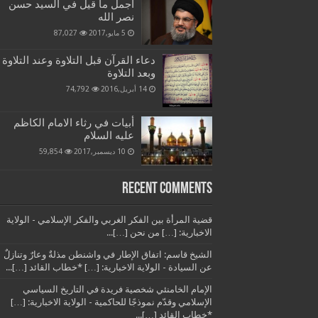
أجمل ما قيل في السيد حسن
نصر الله
5 مايو,2017
87,027
دعاء القرآن قبل التلاوة وعند التلاوة
وبعد التلاوة
14 أبريل,2016
74,792
أبيات في رثاء الامام الكاظم
عليه السلام
10 ديسمبر,2017
59,854
Recent Comments
قضية المرأة بين الفكر الغربي والفكر الإسلامي - الولاية
الاخبارية: […] من نحن […]...
الشيخ قاسم: اتفاق الإطار في واشنطن مذلةٌ وعارٌ وتنازلٌ
عن السيادة - الولاية الاخبارية: […] *خطاب القائد […]...
الإمام الخامنئي شخصية فريدة في التاريخ السياسي
الإسلامي وقدّم نموذجًا للحاكمية - الولاية الاخبارية: […]
*خطاب القائد […]...