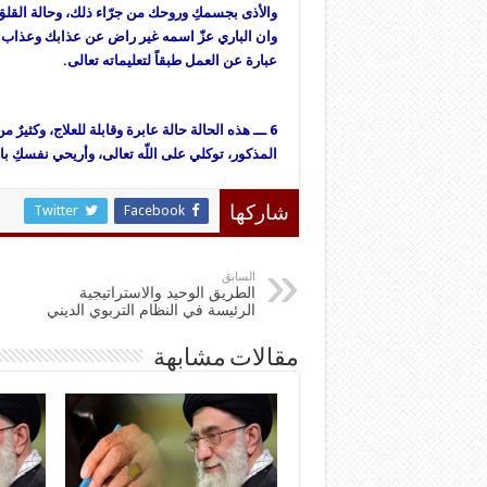
والأذى بجسمكِ وروحك من جرّاء ذلك، وحالة القلق
وان الباري عزّ اسمه غير راض عن عذابك وعذاب 
عبارة عن العمل طبقاً لتعليماته تعالى.
6 ـــ هذه الحالة حالة عابرة وقابلة للعلاج، وكثيرٌ 
المذكور، توكلي على اللّه تعالى، وأريحي نفسكِ بال
Twitter
Facebook
شاركها
السابق
الطريق الوحيد والاستراتيجية
الرئيسة في النظام التربوي الديني
مقالات مشابهة