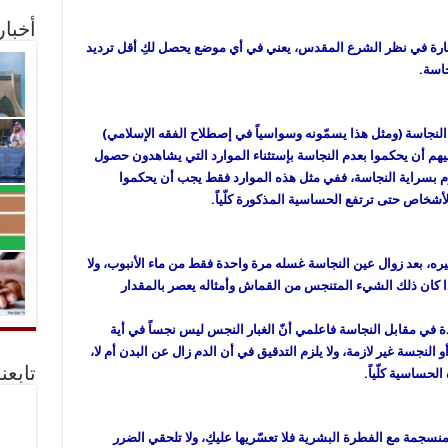
أخبا
الطهارة في نظر الشرع المقدس، يعني في أي موضع يحصل لكِ أقل ترديد
جاسة.
النجاسة (ومثل هذا يسمّونه وسواسياً في إصطلاح الفقه الإسلامي)
يهم أن يحكموا بعدم النجاسة بإستثناء الموارد التي يشاهدون حصول
م بسراية النجاسة، ففي مثل هذه الموارد فقط يجب أن يحكموا
لأشخاص حتى ترتفع الحساسية المذكورة كلّياً.
ره، بعد زوال عين النجاسة غسله مرة واحدة فقط من ماء الأنبوب، ولا
ذا كان ذلك الشيء المتنجس من القماش وأمثاله يعصر بالمقدار
يدة في مقابل النجاسة فاعلمي أنّ الغبار النجس ليس نجساً في أية
 النجسة غير لازمة، ولا يلزم التدقيق في أن الدم زال عن البدن أم لا،
تابعن
الحساسية كلّياً.
ومنسجمة مع الفطرة البشرية فلا تعسّريها عليكِ، ولا تلحقي الضرر