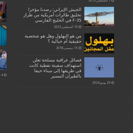
1 أغسطس,2015
الجيش الإيراني: رصدنا مؤخرا
تحليق طائرات أمريكية من طراز
F-35 في الخليج الفارسي
19 أغسطس,2023
من هو البهلول وهل هو شخصية
حقيقية أم خيالية ؟
15 ديسمبر,2018
فصائل عراقية مسلحة تعلن
استهداف سفينة نفطية كانت
في طريقها إلى ميناء حيفا
بالطيران المسير
29 يونيو,2024