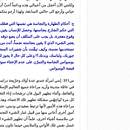
ولكنني الآن أخجل من أعمالي هذه ودائماً أحبّ أن 
حياتي وأرجع الى حالتي السابقة، ولهذا أرجو منك
ج: أحكام الطهارة والنجاسة هي نفسها التي فصّلت 
التي حكم الشارع بنجاستها، وحصل للإنسان يقين به
وقوع معجزة، بل يجب على المكلف أن يضع ذوقه الش
يعتبر الشيء الذي لا يقين بنجاسته نجساً، أنت من 
تستخدمها نجسة، وكيف تيقّنت بأن شعيرات السج
جوربك، ولباسك، وبدنك؟! وعلى‏ كل حال لا يجوز ل
بوسواس النجاسة والتمرّن على عدم الإعتناء سوف 
قبضة الوسواس.
س311: إنني امرأة عندي عدة أولاد وخرّيجة د
في عائلة متدينة وأريد مراعاة جميع التعاليم الإسلا
والغائط، وأثناء تطهير البول فان ترشحات إناء الت
كل مرة تُواجِهُني مشكلة تطهير تلك الاعضاء، وه
مراعاة هذه الأمور لأنها ترتبط بعقيدتي وديني، حت
أمور أخرى أُعاني منها من قَبيل غبار الشيء النجس
عن ملامسة أشياء اخرى، علماً أن تطهير الشيء ا
غسل نفس تلك الأواني والملابس حينما تكون متسخ