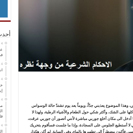
أحدث
عر
في
انطلاق
خط
إي
واس، وهذا الموضوع يعذبني جدّاً، ويوماً بعد يوم تشتدّ حالة الوسواس
من
ال
ها على الشك، وأكثر شكي حول الطعام والأشياء الرطبة، ولهذا لا
قا
ا أدخل الى مكان أخلع جوربي مباشرة لأنني أتصور أن جوربي عرقت،
لا أستطيع الجلوس على السجادة، وإذا ما جلست فسأقوم بتحريك
ال
سي فأكون مضطراً الى تطهيرها بالماء، وفي السابق لم أكن هكذا،