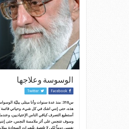
الوسوسة وعلاجها
Twitter
Facebook
س310: منذ عدة سنوات وأنا مبتلى ببليّة الوس
هذه، حتى إنني اشك في كل شيء، وحياتي قائمة كل
أستطيع التصرف كباقي الناس الإعتياديين، وعندم
وسوف تتنجس على أثر ملامسة النجس، حتى إنني 
نفسي دوماً لكي لا تلتصق شُعيرات السجادة بملاب