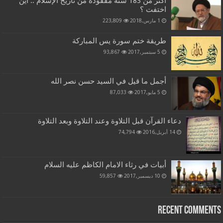
اكثر من 183 سنة مفقودة من تاريخ الإسلام .. أين
اختفت ؟
1 مارس,2018
223,809
طريقة ختم سورة يس المباركة
5 سبتمبر,2017
93,867
أجمل ما قيل في السيد حسن نصر الله
5 مايو,2017
87,033
دعاء القرآن قبل التلاوة وعند التلاوة وبعد التلاوة
14 أبريل,2016
74,794
أبيات في رثاء الامام الكاظم عليه السلام
10 ديسمبر,2017
59,857
Recent Comments