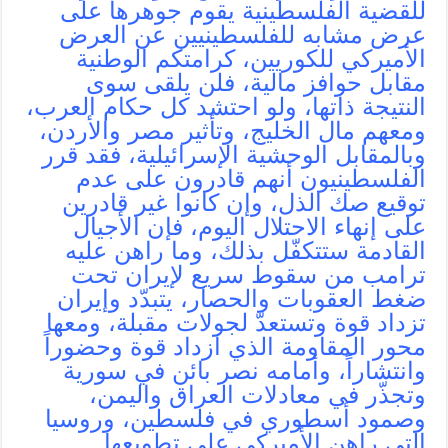
للقضية الفلسطينية يقوم جوهرها على
عرض مشابه للفلسطينيين عن العرض
الأميركي للكوريين، كرامتكم الوطنية
مقابل حوافز مالية، فلن يلقى سوى
النتيجة ذاتها، ولو احتشد كل حكام العرب،
ومعهم مال الخليج، وتأثير مصر والأردن،
وبالمقابل الوحشية الإسرائيلية، فقد قرر
الفلسطينيون أنهم قادرون على عدم
توقيع صك الذل، وإن كانوا غير قادرين
على إنهاء الاحتلال اليوم، فإن الأجيال
القادمة ستتكفّل بذلك، وما راهن عليه
ترامب من سقوط سريع لإيران تحت
ضغط العقوبات والحصار، يتبدّد وإيران
تزداد قوة وتستعدّ لجولات مقبلة، ومعها
محور المقاومة الذي ازداد قوة وحضوراً
وانتشاراً، وأمامه نصر بائن في سورية
وتجذّر في معادلات العراق واليمن،
وصمود أسطوري في فلسطين، وروسيا
التي راهن الأميركي على تطويعها