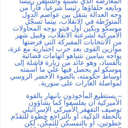
المعارضة الذي نصبته واشنطن رئيساً
وبايعه حلفاؤها رئيساً شرعياً، فاراً من
وجه العدالة يتنقل بين عواصم الدول
المتورّطة في الانقلاب، بينما تسجّل
موسكو وبكين أول فيتو بوجه المحاولات
الأميركية لشرعنة الانقلاب، وقبيل شهر
من الانتخابات المفبركة التي فرضتها
موازين القوى بعد حرب اختبارية مع غزة،
يواجه بنيامين نتنياهو اتهامات قضائية
بالفساد، وهو عائد من زيارة فاشلة إلى
موسكو لم يحصل فيها على ما أسمته
أوساط حكومته، بالضوء الأخضر الروسي
لمواصلة الغارات على سورية.
– يستطيع المأخوذون بانبهار بالقوة
الأميركية أن يفلسفوا كما يشاؤون
توصيف التقهقر الأميركي الإسرائيلي
بالخطة الذكية، أو بالتراجع خطوة للتقدّم
خطوتين، أو بالتمسكن للتمكّن، لكن