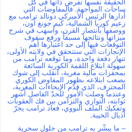
الحقيقة نفسها تفرض ذاتها في كل
ساحات المواجهة. فالمفاوضات التي
أدارها الرئيس الأميركي دونالد ترامب مع
زعيم كوريا الشمالية، كيم جونغ أون،
ووصفها بانتصار القرن، وأسهب في شرح
ميزاتها ونتائجها مسبقاً ورفع سقوف
التوقعات فيها إلى حد اعتبارها أهم
الإنجازات التي ستتحقق في ولايته الأولى،
تنهار دفعة واحدة، وما توقعه ترامب من
سهولة ابتلاع اللقمة الكورية السائغة
بمحفزات مالية مغرية، انقلب إلى شوك
يصعب ابتلاعه بظهور المفاوض الكوري
المحترف، الذي قدّم الإيحاءات المغرية،
وعندما وصلت الأمور للحدّ الفاصل أشهر
ثوابته، التوازي والتزامن بين فك العقوبات
وتفكيك الملف النووي، فعاد ترامب يجرّ
أذيال الخيبة.
– ما يبشّر به ترامب من حلول سحرية