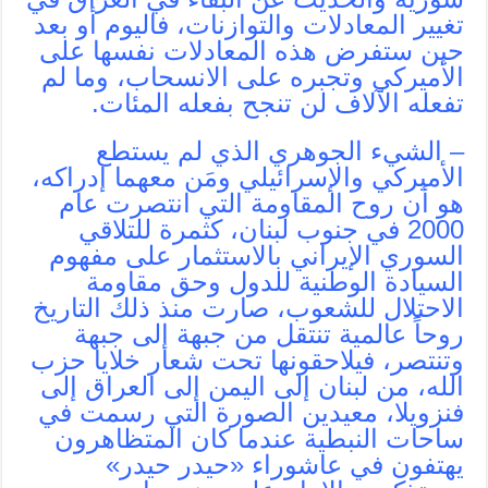
تغيير المعادلات والتوازنات، فاليوم أو بعد
حين ستفرض هذه المعادلات نفسها على
الأميركي وتجبره على الانسحاب، وما لم
تفعله الآلاف لن تنجح بفعله المئات.
– الشيء الجوهري الذي لم يستطع
الأميركي والإسرائيلي ومَن معهما إدراكه،
هو أن روح المقاومة التي انتصرت عام
2000 في جنوب لبنان، كثمرة للتلاقي
السوري الإيراني بالاستثمار على مفهوم
السيادة الوطنية للدول وحق مقاومة
الاحتلال للشعوب، صارت منذ ذلك التاريخ
روحاً عالمية تنتقل من جبهة إلى جبهة
وتنتصر، فيلاحقونها تحت شعار خلايا حزب
الله، من لبنان إلى اليمن إلى العراق إلى
فنزويلا، معيدين الصورة التي رسمت في
ساحات النبطية عندما كان المتظاهرون
يهتفون في عاشوراء «حيدر حيدر»