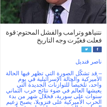
نتنياهو وترامب والفشل المحتوم: قوة
فعلت فغيّرت وجه التاريخ
ناصر قنديل
– قد تشكّل الصورة التي تظهر فيها الحالة
الأميركية والحالة الإسرائيلية في يوم
واحد، تلخيصاً للتوازنات الجديدة التي
يعيشها العالم في ضوء نتائج حرب الثماني
سنوات على سورية، فخلال شهر من بدء
الحرب الأميركية على فنزويلا، يصبح زعيم