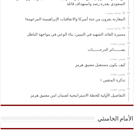
السعودي بقدرة رصد واستهداف قاتلة
المغاربة يفرون من جنة أميركا والاتفاقيات الإبراهيمية المزعومة!
مسيرة القائد الشهيد في التبيين: بناء الوعي في مواجهة الباطل
‏يومين مضت
بصــــــائر الدرجــــــات
‏يومين مضت
كيف يكون مستقبل مضيق هرمز
‏يومين مضت
تذكرة المتقين ١
‏يومين مضت
التفاصيل الأولية للخطة الاستراتيجية لضمان امن مضيق هرمز
الأمام الخامنئي