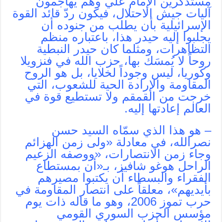
مستذكرين الإمام علي وهم يهاجمون
آليات جيش الاحتلال، فيكون ردّ قائد القوة
الإسرائيلية بأن يطلب من جنوده أن
يجلبوا إليه حيدر هذا، باعتباره منظم
التظاهرات، ومثلما كان حيدر النبطية
روحاً لا يُمسَك بها، حزب الله في فنزويلا
وكوريا، ليس وجوداً لخلايا، بل هو الروح
المقاومة والإرادة الحية للشعوب، التي
خرجت من القمقم ولا تستطيع قوة في
العالم إعادتها إليه.
– هو هذا الذي سمّاه السيد حسن
نصرالله، في معادلة «ولى زمن الهزائم
وجاء زمن الانتصارات، «ووصفه الزعيم
الراحل هوغو شافيز، بـ«أن بمستطاع
الفقراء والبسطاء أن يكتبوا مصيرهم
بأيديهم»، معلقاً على انتصار المقاومة في
حرب تموز 2006، وهو ما قاله ذات يوم
مؤسس الحزب السوري القومي