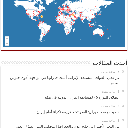
أحدث المقالات
عراقجي: القوات المسلحة الإيرانية أثبتت قدراتها في مواجهة أقوى جيوش
العالم
انطلاق الدورة 46 لمسابقة القرآن الدولية في مكة
خطيب جمعة طهران: العدو تكبد هزيمة نكراء أمام إيران
من البحر الأحمر إلى خليج عدن والجغرافيا المحتلة.. اليمن يطوّق العدو