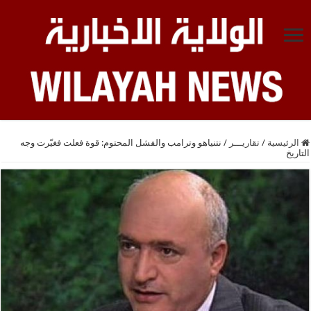
الرئيسية
/
تقاريـــر
/
نتنياهو وترامب والفشل المحتوم: قوة فعلت فغيّرت وجه
التاريخ