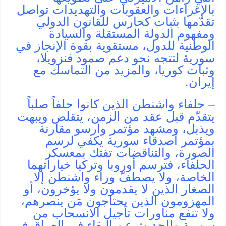
بالإغراءات والعقوبات والتهديدات تواصل
تقدّمها بثبات كحارس للقانون الدولي
ومفهوم الدولة المستقلة والسيادة
الوطنية للدول، مستقوية بقوة الإنجاز في
سورية لتتجه نحو دعم صمود فنزويلا،
وثبات كوريا، والمزيد من التماسك مع
إيران.
– حلفاء واشنطن الذين كانوا حلفاً صلباً
يتقدّم قبل عقد من الزمن، يتقلص ويبهت
ويذبل، ومشهد مؤتمر وارسو مقارنة
بمؤتمر أصدقاء سورية يكفي لرسم
الصورة، والتناقضات تفتك بمعسكر
الحلفاء، فترسم أوروبا وتركيا خياراتهما
الخاصة، ولا يصطفّ وراء واشنطن إلا
الصغار الذين لا يقدمون ولا يؤخرون، أو
المهزومون الذين يحتاجون مَن ينصرهم،
ولا تنفع مناورات تأجيل الانسحاب من
سورية والحديث عن البقاء في العراق في