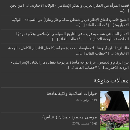
قضية المرأة بين الفكر الغربي والفكر الإسلامي - الولاية الاخبارية: […] من نحن
[…]...
الشيخ قاسم: اتفاق الإطار في واشنطن مذلةٌ وعارٌ وتنازلٌ عن السيادة - الولاية
الاخبارية: […] *خطاب القائد […]...
الإمام الخامنئي شخصية فريدة في التاريخ السياسي الإسلامي وقدّم نموذجًا
للحاكمية - الولاية الاخبارية: […] *خطاب القائد […]...
قاليباف: لبنان أولويتنا.. لا مفاوضات جديدة مع أميركا قبل الالتزام الكامل - الولاية
الاخبارية: […] *خطاب القائد […]...
بين الركام والعطش.. غزة تواجه مأساة مزدوجة بفعل دمار الكيان الإسرائيلي -
الولاية الاخبارية: […] *خطاب القائد […]...
مقالات منوعة
حوارات اسلامية ولائية هادفة
18 يوليو,2017
موسى محمود حمدان ( عباس)
16 ديسمبر,2018