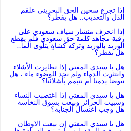
إذا تجرع سجين الحق البحريني علقم
الذل والتعذيب.. هل يفطر؟
إذا انحرف منشار سياف سعودي على
رقبة مجاهد كلمة حق سعودي فلم يقطع
الوريد بالوريد وتركه كشاةٍ يتلوى ألماً..
هل يفطر؟
هل يا سيدي المفتي إذا تطايرت الأشلاء
وانتثرت الدماء ولم نجد للوضوء ماء ، هل
نتوضأ بدمنا أم نتيمم بأشلائنا؟
هل يا سيدي المفتي إذا اغتصبت النساء
وسبيت الحرائر وبيعت بسوق النخاسة
هل وجب اغتسال الجنابة؟
هل يا سيدي المفتي إن بيعت الاوطان
وسرقت المقدرات وارتهنت السيادة هل