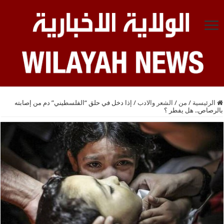
الرئيسية
/
من
/
الشعر والادب
/
إذا دخل في حلق “الفلسطيني” دم من إصابته
بالرصاص.. هل يفطر ؟