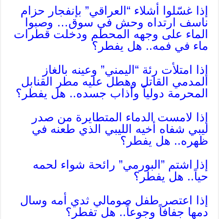
إذا غسّلوا أشلاء “العراقي” بإنفجار حزام
ناسف ارتداه وحش في سوق… وصبوا
الماء على وجهه المحطم ودخلت قطرات
ماء في فمه.. هل يفطر؟
إذا امتلأت رئة “اليمني” وعينه بالغاز
المدمي القاتل وهطل عليه مطر القنابل
المحرمة دولياً وأذاب جسده.. هل يفطر؟
إذا لامست الدماء المتطايرة من صدر
ليبي شفاه أخيه الليبي الذي طعنه في
ظهره.. هل يفطر؟
إذا اشتم ”البورمي” رائحة شواء لحمه
حياً.. هل يفطر؟
إذا اعتصر طفل صومالي ثدي أمه وسال
دمها جفافاً وجوعاً.. هل تفطر؟