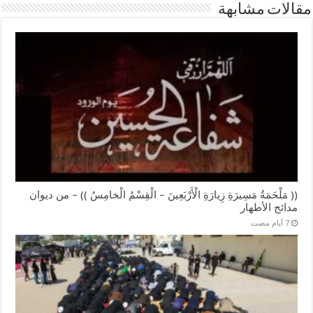
مقالات مشابهة
(( مَلْحَمَةُ مَسِيرَةِ زِيارَةِ الْأَرْبَعِينَ – الْقِسْمُ الْخامِسُ )) – من ديوان
مدائح الأطهار