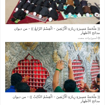
(( مَلْحَمَةُ مَسِيرَةِ زِيارَةِ الْأَرْبَعِينَ – الْقِسْمُ الرّابِعُ )) – من ديوان
مدائح الأطهار
‏أسبوع واحد مضت
(( مَلْحَمَةُ مَسِيرَةِ زِيارَةِ الْأَرْبَعِينَ – الْقِسْمُ الثّالِثُ )) – من ديوان
مدائح الأطهار