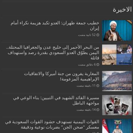
الاخيرة
خطيب جمعة طهران: العدو تكبد هزيمة نكراء أمام
إيران
من البحر الأحمر إلى خليج عدن والجغرافيا المحتلة..
اليمن يطوّق العدو السعودي بقدرة رصد واستهداف
قاتلة
المغاربة يفرون من جنة أميركا والاتفاقيات
الإبراهيمية المزعومة!
مسيرة القائد الشهيد في التبيين: بناء الوعي في
مواجهة الباطل
القوات اليمنية تستهدف حشود القوات السعودية في
معسكر “صحن الجن” بضربات نوعية ودقيقة