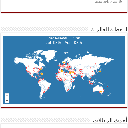
‏أسبوع واحد مضت
التغطية العالمية
11,988 Pageviews
Jul. 08th - Aug. 08th
أحدث المقالات