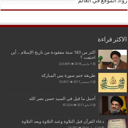
رواد الموقع في العالم
الاكثر قراءة
اكثر من 183 سنة مفقودة من تاريخ الإسلام .. أين
اختفت ؟
1 مارس,2018
223,809
طريقة ختم سورة يس المباركة
5 سبتمبر,2017
93,857
أجمل ما قيل في السيد حسن نصر الله
5 مايو,2017
87,024
دعاء القرآن قبل التلاوة وعند التلاوة وبعد التلاوة
14 أبريل,2016
74,791