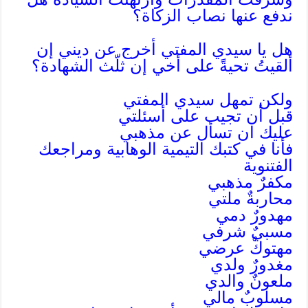
ندفع عنها نصاب الزكاة؟
هل يا سيدي المفتي أخرج عن ديني إن
ألقيتُ تحيةً على أخي إن ثلّث الشهادة؟
ولكن تمهل سيدي المفتي
قبل أن تجيب على أسئلتي
عليك ان تسأل عن مذهبي
فأنا في كتبك التيمية الوهابية ومراجعك
الفتنوية
مكفرٌ مذهبي
محاربةٌ ملتي
مهدورٌ دمي
مسبيٌ شرفي
مهتوكٌ عرضي
مغدورٌ ولدي
ملعونٌ والدي
مسلوبٌ مالي