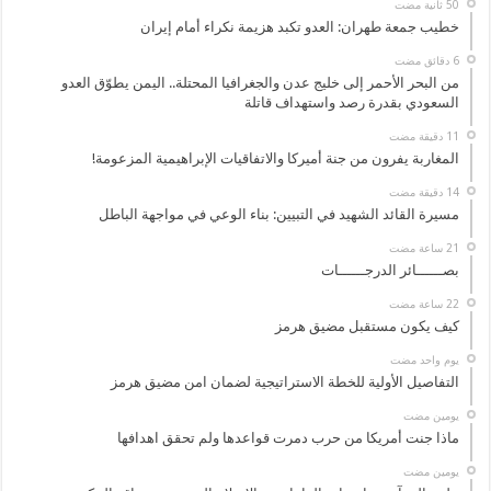
خطيب جمعة طهران: العدو تكبد هزيمة نكراء أمام إيران
من البحر الأحمر إلى خليج عدن والجغرافيا المحتلة.. اليمن يطوّق العدو
السعودي بقدرة رصد واستهداف قاتلة
المغاربة يفرون من جنة أميركا والاتفاقيات الإبراهيمية المزعومة!
مسيرة القائد الشهيد في التبيين: بناء الوعي في مواجهة الباطل
بصــــــائر الدرجــــــات
كيف يكون مستقبل مضيق هرمز
‏يوم واحد مضت
التفاصيل الأولية للخطة الاستراتيجية لضمان امن مضيق هرمز
‏يومين مضت
ماذا جنت أمريكا من حرب دمرت قواعدها ولم تحقق اهدافها
‏يومين مضت