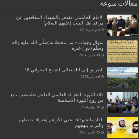
مقالات منوعة
الامام الخامنئي: نفتخر بالشهداء المدافعين عن
مراقد اهل البيت (عليهم السلام)
2 نوفمبر,2016
سؤال وجواب – من مختصّاته(صلّى الله عليه وآله
وسلّم) دون غيره
30 مارس,2017
الطريق إلى الله تعالى للشيخ البحراني 18
6 فبراير,2023
قائد الثورة: الحراك العالمي الداعم لفلسطين نابع
من روح الثورة الاسلامية
26 يوليو,2024
القادة الشهداء: نحيي ذكراهم إعترافا بفضلهم
والتزاما بنهجهم
25 أكتوبر,2023