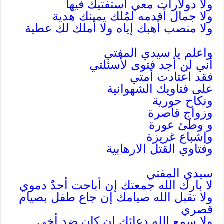
ولا دولارات معي أستفتيك فيها
ولا جمال أقدمه لمُلك يمينك هدية
ولا منصب أهبك إياه ولا أملك لك عطية
واعلم يا سيدي المفتي
أني لن أجد فتوى لأسئلتي
فقد اعتادت أمتي
على فتاويك الشهوانية
ونكاح حورية
وزواج قاصرة
و وطئ عورة
وإشباع غريزة
وفتاوي القتل الارهابية
سيدي المفتي
لا بارك الله جمعتك إن أباحت أحدٌ دموي
ولا تقبل الله صيامك إن جاع طفل بصيام
قصري
ولا سمع الله دعائك إن كان ضد أخي