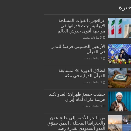
خيرة
عراقجي: القوات المسلحة
الإيرانية أثبتت قدراتها في
مواجهة أقوى جيوش العالم
الأربعين الحسيني فرصةٌ للتدبر
في القرآن
انطلاق الدورة 46 لمسابقة
القرآن الدولية في مكة
خطيب جمعة طهران: العدو تكبد
هزيمة نكراء أمام إيران
من البحر الأحمر إلى خليج عدن
والجغرافيا المحتلة.. اليمن يطوّق
العدو السعودي بقدرة رصد