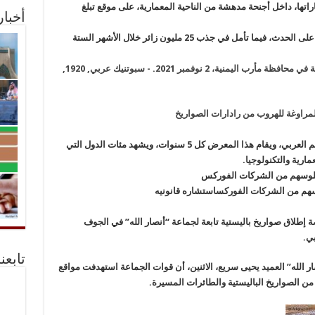
1 دولة ثقافاتها وابتكاراتها، داخل أجنحة مدهشة من الناحية المعمارية، على موقع تبلغ
أخبا
وأنفقت حكومة دبي ما يقدر بنحو 7 مليارات دولار على الحدث، فيما تأمل في جذب 25 مليون زائر خلال الأشهر الستة
مراوغة للهروب من رادارات الصواريخ
ويعتبر معرض دبي إكسبو أكبر حدث يقام في العالم العربي، ويقام هذا المعرض كل 5 سنوات، ويشهد مئات الدول التي
رية والتكنولوجيا.
سهم من الشركات الفوركس
استشاره قانونيه
نصة إطلاق صواريخ باليستية تابعة لجماعة “أنصار الله” في الجوف
بي.
تابعن
 الله” العميد يحيى سريع، الاثنين، أن قوات الجماعة استهدفت مواقع
من الصواريخ الباليستية والطائرات المسيرة.