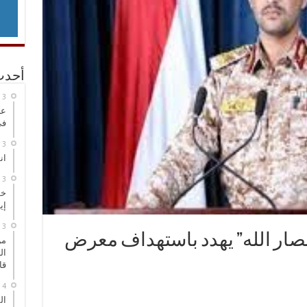
أحدث
عر
في
انطلاق
خط
إي
صار الله” يهدد باستهداف معرض
من
ال
قا
ال