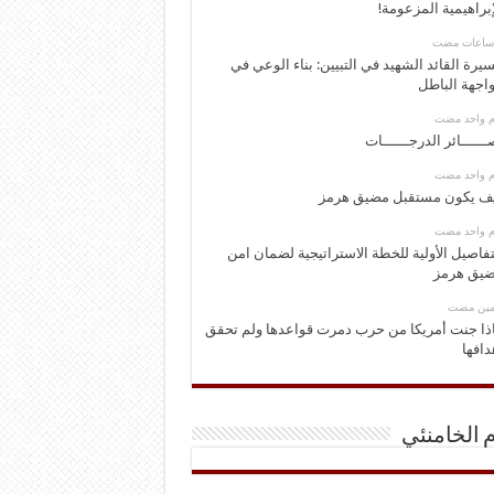
إبراهيمية المزعومة!
يرة القائد الشهيد في التبيين: بناء الوعي في
اجهة الباطل
وم واحد مضت
ــــــائر الدرجــــــات
وم واحد مضت
ف يكون مستقبل مضيق هرمز
وم واحد مضت
تفاصيل الأولية للخطة الاستراتيجية لضمان امن
يق هرمز
ومين مضت
ذا جنت أمريكا من حرب دمرت قواعدها ولم تحقق
دافها
م الخامنئي