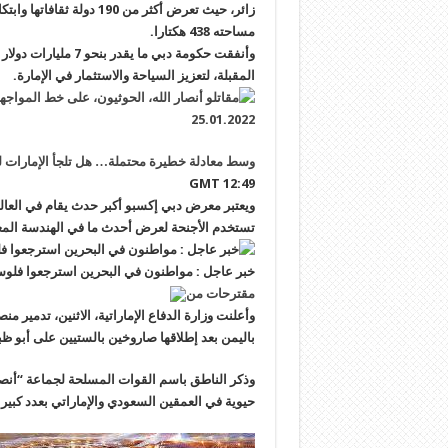
زائر، حيث تعرض أكثر من 90
مساحته 438 هكتارا.
المقبلة، لتعزيز السياحة والاستثمار في الإمارة.
وسط معادلة خطيرة محتملة… هل تلجأ الإمارات ل
12:49 GMT
تستخدم الأجنحة لعرض أحدث ما في الهندسة المعما
خبر عاجل : مواطنون في البحرين استرجعوا فلو
مقترحات من
وأعلنت وزارة الدفاع الإماراتية، الاثنين، تدمير م
باليمن بعد إطلاقها صاروخين بالستيين على أبو ظ
وذكر الناطق باسم القوات المسلحة لجماعة “أنصار
حيوية في العمقين السعودي والإماراتي بعدد كبير 