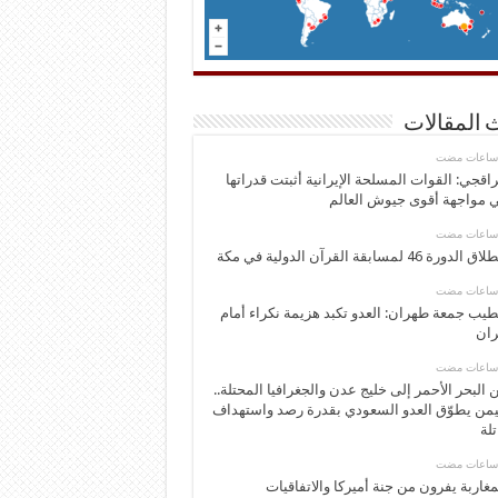
 المقالات
اقجي: القوات المسلحة الإيرانية أثبتت قدراتها
 مواجهة أقوى جيوش العالم
 الدورة 46 لمسابقة القرآن الدولية في مكة
يب جمعة طهران: العدو تكبد هزيمة نكراء أمام
ران
 البحر الأحمر إلى خليج عدن والجغرافيا المحتلة..
يمن يطوّق العدو السعودي بقدرة رصد واستهداف
تلة
مغاربة يفرون من جنة أميركا والاتفاقيات