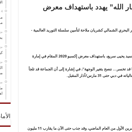
ال
ر الله” يهدد باستهداف معرض
مس
مو
‏ي
بص
‏ي
كي
هدد المتحدث باسم قوات “أنصار الله” اليمنية، العميد يحيى سريع، باستهداف معرض إكسبو 2020 المقام في إمارة
‏ي
ال
قد تخسر… ننصح بتغير الوجهة”، في إشارة إلى أن الجماعة قد تلجأ
مض
حتى 31 مارس/آذار المقبل.
‏ي
ما
اه
الأما
وافتتح معرض إكسبو 2020 في دبي في أكتوبر/تشرين الأول من العام الماضي، وقد جذب حتى الآن ما يقارب 11 مليون