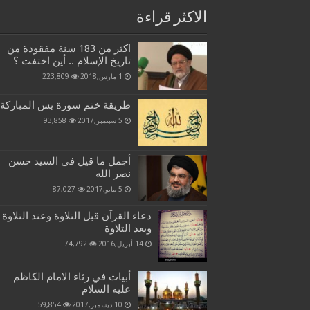
الاكثر قراءة
اكثر من 183 سنة مفقودة من
تاريخ الإسلام .. أين اختفت ؟
1 مارس,2018
223,809
طريقة ختم سورة يس المباركة
5 سبتمبر,2017
93,858
أجمل ما قيل في السيد حسن
نصر الله
5 مايو,2017
87,027
دعاء القرآن قبل التلاوة وعند التلاوة
وبعد التلاوة
14 أبريل,2016
74,792
أبيات في رثاء الامام الكاظم
عليه السلام
10 ديسمبر,2017
59,854