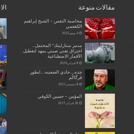
مقالات منوعة
الا
محاسبة النفس – الشيخ إبراهيم
الكفعمي
6 يونيو,2025
مدمر ستارلينك” المحتمل..
اختراق تقني صيني يمهد لتعطيل
الأقمار الاصطناعية
8 فبراير,2026
حِده…حادي الضعينه…ابطور
فرگاكُم
8 ديسمبر,2021
المؤمن – حسين الكوفي
20 فبراير,2017