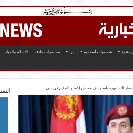
 متنوع
شخصيات أسلامية
من
محاضرات هادفة
الاسلام والحياة
نصار الله” يهدد باستهداف معرض إكسبو المقام في دبي
التغط