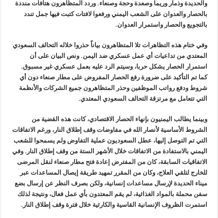
والحديدة وذمار وريما وصعدة وحجة وصنعاء. وردد المتظاهرون هتافات منددة
بالحصار والعدوان على الشعب اليمني ورفعوا لافتات كتبت فيها جمل تندد
بالتجويع والحصار واستمرار العدوان.
وفي ختام هذه التظاهرات تلا المتظاهرون بياناً حذروا خلاله التحالف السعودي
المعتدي من تداعيات أي عمل عسكري ضد اليمن. ونص البيان على أن
استمرار الحصار يشكل حربا، وسيتم الرد عليه بعمل عسكري غير مسبوق.
كما تم التأكيد على ضرورة رفع الحصار المفروض على مطار صنعاء دون أي
شروط ودفع رواتب الموظفين وحذر المتظاهرون جميع الشركات والأنظمة
التي تتعامل مع مرتزقة التحالف السعودي المعتدي.
وبينما يطالب اليمنيون بإنهاء الحصار الاقتصادي، كانت هذه القضية من
الشروط الأساسية لأنصار الله في مفاوضات وقف إطلاق النار، ورغم الاتفاقات
التي تم التوصل إليها، عطل السعوديون عملية التفاوض ولم يسمحوا للشعب
اليمني بالاستفادة من الاتفاقات خلال الأشهر الستة من وقف إطلاق النار. وفي
الاتفاقيات السابقة، كان من المفترض إعادة فتح مطار صنعاء لنقل المرضى
للخارج لتلقي العلاج، وكان من المقرر تمهيد طريقة إيصال المساعدات عبر
ميناء الحديدة لإرسال مساعدات إنسانية، ولكن بصرف النظر عن إرسال بضع
سفن محملة بالمواد الغذائية، لم يقم المعتدون بأي عمل فعال، ونتيجة لذلك
استمرت الظروف الإنسانية القاسية والكارثية خلال فترة وقف إطلاق النار.