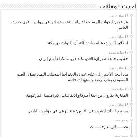
أحدث المقالات
عراقجي: القوات المسلحة الإيرانية أثبتت قدراتها في مواجهة أقوى جيوش
العالم
انطلاق الدورة 46 لمسابقة القرآن الدولية في مكة
خطيب جمعة طهران: العدو تكبد هزيمة نكراء أمام إيران
من البحر الأحمر إلى خليج عدن والجغرافيا المحتلة.. اليمن يطوّق العدو
السعودي بقدرة رصد واستهداف قاتلة
المغاربة يفرون من جنة أميركا والاتفاقيات الإبراهيمية المزعومة!
مسيرة القائد الشهيد في التبيين: بناء الوعي في مواجهة الباطل
‏يومين مضت
بصــــــائر الدرجــــــات
‏يومين مضت