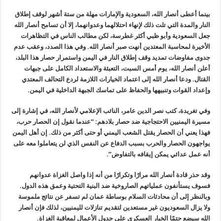
بينما أعطى أنصار الله، السعودية والإمارات مهلة من ستة أشهر لوقف إطلاق
النار والمدة التي تلت ذلك لإنهاء احتلالهما وعدوانهما، إلا أن تسامح أنصار الله
جعل السعودية وأبو ظبي أكثر غطرسة، لكن مطالب الناس في التظاهرات
الأخيرة لمحاسبة المعتدين أنهت صبر أنصار الله. وفي هذا الصدد، وعقب عدم
جدوى مفاوضات تمديد وقف إطلاق النار في اليمن واستمرار حصار هذا البلد،
أعلن أنصار الله، يوم أمس السبت، التعبئة والاستعداد الكامل على جبهات
القتال. ودعا أنصار الله إلى اعتماد الخيارات اللازمة لردع التحالف المعتدي
وإعداد القوات وتنبيهها والحفاظ على تماسك الجبهة الداخلية في اليمن.
وفي تغريدة، كتب نصر الدين عامر، النائب الإعلامي لأنصار الله، في إشارة إلى
مسيرة اليمنيين الاحتجاجية ضد حصار بلادهم: “عندما نقول إن الحصار حرب،
فهذا يعني أن الحصار يقتل الشعب اليمني أو حتى أكثر من ذلك. إن أهل اليمن
يواجهون الحصار والحرب بسبب الدفاع عن النفس الذي لن يتعاملوا معه على
أنه عمل عدائي يمكن إيقافه بالتفاوض”.
وقد حذر قادة أنصار الله مرارًا وتكرارًا من أنه إذا واصل الغزاة عدوانهم
فسوف يستأنفون عملياتهم الصاروخية ضد البنية التحتية وعمق هذه الدول.
وبالنظر إلى أن محادثات السلام بوساطة عمان لم تسفر عن نتائج ملموسة
ولا يزال السعوديون غير مستعدين لتقديم تنازلات لليمنيين، لذلك فإن أنصار
الله سيضع حتمًا الخيار العسكري على جدول الأعمال لمعاقبة الغزاة.