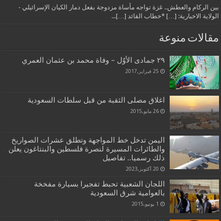
بين الركام والعطش.. غزة تواجه مأساة مزدوجة بفعل دمار الكيان الإسرائيلي -
الولاية الاخبارية: […] *خطاب القائد […]...
مقالات منوعة
٢٩ جمادى الأوّل – وفاة محمد بن عثمان العمري
25 فبراير,2017
اغلاق مصلى الثقبة من قبل سلطات السعودية
26 مايو,2015
اليمن تدخل خط المواجهة وتطلق عشرات الصواريخ
والطائرات المسيرة لنصرة فلسطين والبنتاغون يعلن
ذلك رسميا.. تفاصيل
20 أكتوبر,2023
اللجان الشعبية تحبط تفجيرا بسيارة مفخخة
بالعوامية شرق السعودية
1 يونيو,2015