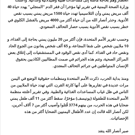
الحصار وهم بحاجة ماسة إلى مساعدات طبية وصيدلانية وغذائية. وأعلنت
وزارة الصحة اليمنية في تقرير لها مؤخرا أن فقر الدم “المنجلي” يهدد حياة 40
ألف مريض يمني وأن الثلاسيميا تهدد حياة 1500 مريض يمني بسبب نقص
الأدوية. وحذر أنصار الله من أن حياة أكثر من 4000 مريض بالفشل الكلوي في
خطر بسبب نقص الأدوية بسبب حصار التحالف السعودي.
وحسب تقرير الأمم المتحدة، فإن أكثر من 20 مليون يمني بحاجة إلى الغذاء، و
10 ملايين شخص على شفا المجاعة، و 65 ألف شخص يعانون من الجوع الحاد
ونقص حاد في الغذاء. كما أدى نقص الوقود في المستشفيات إلى إغلاق بعض
المراكز الصحية، وتتم هذه الجرائم في صمت المطالبين الكاذبين بحقوق
الإنسان المتواطئين في جرائم التحالف المعتدي.
ومنذ بداية الحرب، ذكرت الأمم المتحدة ومنظمات حقوقية الوضع في اليمن
مرات عديدة في تقاريرها على أنها كارثة القرن، التي تهدد حياة الملايين من
الناس في ظل غياب المساعدات الغذائية والطبية. وفي تقرير أعلنته منظمة
الأمم المتحدة للطفولة (يونيسف) مؤخرًا، سقط أكثر من 11 ألف طفل يمني
ضحايا في هذه الحرب، من بينهم 3774 قُتلوا وأصيب أكثر من 7 آلاف آخرين،
لكن أنصار الله قالت إن عدد الأطفال اليمنيين الضحايا أكثر من هذه
الإحصائيات.
صبر أنصار الله ينفد