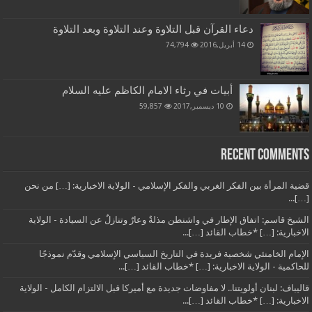
دعاء القرآن قبل التلاوة وعند التلاوة وبعد التلاوة
14 أبريل,2016
74,794
أبيات في رثاء الامام الكاظم عليه السلام
10 ديسمبر,2017
59,857
Recent Comments
قضية المرأة بين الفكر الغربي والفكر الإسلامي - الولاية الاخبارية: […] من نحن
[…]...
الشيخ قاسم: اتفاق الإطار في واشنطن مذلةٌ وعارٌ وتنازلٌ عن السيادة - الولاية
الاخبارية: […] *خطاب القائد […]...
الإمام الخامنئي شخصية فريدة في التاريخ السياسي الإسلامي وقدّم نموذجًا
للحاكمية - الولاية الاخبارية: […] *خطاب القائد […]...
قاليباف: لبنان أولويتنا.. لا مفاوضات جديدة مع أميركا قبل الالتزام الكامل - الولاية
الاخبارية: […] *خطاب القائد […]...