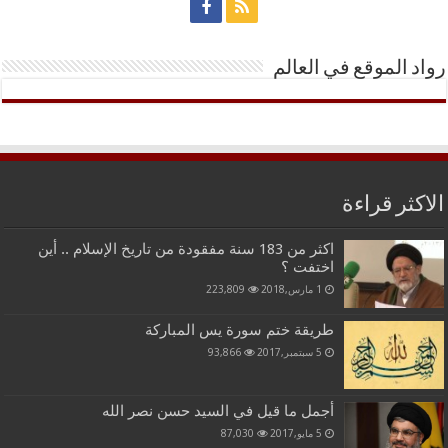
رواد الموقع في العالم
الاكثر قراءة
اكثر من 183 سنة مفقودة من تاريخ الإسلام .. أين
اختفت ؟
1 مارس,2018
223,809
طريقة ختم سورة يس المباركة
5 سبتمبر,2017
93,866
أجمل ما قيل في السيد حسن نصر الله
5 مايو,2017
87,030