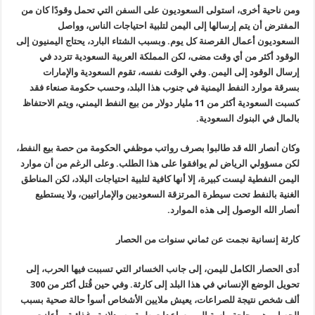
ومن ناحية أخرى، استولى السعوديون على السفن التي تحمل وقودًا كان من
المفترض أن يتم إرسالها إلى اليمن لتلبية احتياجات الناس، وواصل
السعوديون أعمال القرصنة كل يوم. وبسبب الشتاء البارد، يحتاج اليمنيون إلى
الوقود أكثر من أي وقت مضى، لكن المملكة العربية السعودية تتردد في
إرسال الوقود إلى اليمن. وفي الوقت نفسه، تقوم السعودية والإمارات
بسرقة موارد النفط اليمنية في جنوب هذا البلد، وحسب حكومة صنعاء فقد
كسبت السعودية أكثر من 11 مليار دولار من بيع النفط اليمني، ويتم الاحتفاظ
بالمال في البنوك السعودية.
وكان أنصار الله قد طالبوا بصرف رواتب موظفي الحكومة من حصة بيع النفط،
لكن مسؤولي الرياض لم يوافقوا على هذا الطلب. وعلى الرغم من أن موارد
اليمن النفطية ليست كبيرة، إلا أنها كافية لتلبية احتياجات البلاد، لكن المناطق
الغنية بالنفط تحت سيطرة المرتزقة السعوديين والإماراتيين، ولا يستطيع
أنصار الله الوصول إلى هذه الموارد.
كارثة إنسانية نجمت عن ثماني سنوات من الحصار
أدى الحصار الكامل لليمن، إلى جانب الخسائر التي تسببت فيها الحرب، إلى
تحويل الوضع الإنساني في هذا البلد إلى كارثة. وفي حين قُتل أكثر من 300
ألف شخص نتيجة للصراعات، يعيش ملايين الأشخاص أسوأ حالة صحية بسبب