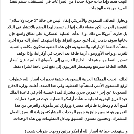
النهب هذه، وإذا بدأت جولة جديدة من الصراعات في المستقبل، سيتم تنفيذ
المزيد من هذه الهجمات.
ويحاول التحالف السعودي والأمريكي إبقاء اليمن في حالة “لا حرب ولا سلام”
لتقويض الحرب، لكن صنعاء قالت إنها لن تسمح لهذا الوضع بالانتشار في البلاد
بل حذرت أمريكا من ذلك. وإذا بدأت العملية العسكرية على نطاق واسع، فإن
دخانها سوف يذهب إلى أعين جميع الغزاة. وإذا استهدف أنصار الله مرة أخرى
منشآت النفط الإماراتية والسعودية، فإن هذه القضية ستكون مكلفة بالنسبة
للغرب. ويواجه الأوروبيون أزمة طاقة بعد الحرب في أوكرانيا، وإذا توقف
تصدير النفط من مشيخات الخليج الفارسي إلى الأسواق العالمية، فإن أسعار
ناقلات الطاقة سترتفع وسيضطر الغربيون إلى دفع ثمن باهظ لشراء نفط.
لذلك، اتخذت المملكة العربية السعودية، خشية تحذيرات أنصار الله، خطوات
لرفع المستوى الأمني ​​لمنشآتها النفطية. وفي هذا الصدد، أعلنت وزارة الدفاع
السعودية عن إجراء تمرين بحري مشترك لمدة خمسة أيام في قاعدة الملك
عبد العزيز البحرية لحماية منشآت أرامكو النفطية، حيث تم تنفيذ عمليات
كسح ألغام ومحاربة طائرات مسيرة وزوارق غير مأهولة. والغرض من هذا
التمرين هو تحسين جاهزية جميع الوحدات المشاركة، وزيادة التنسيق للعمل
المشترك، وتحسين مستوى التنسيق وتبادل المعلومات بين هذه الوحدات.
واستهدفت جماعة أنصار الله أرامكو مرتين ووجهت ضربات شديدة