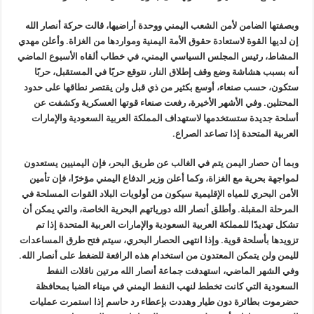
وبصفتها الضامن لأمن الشعب اليمني ووحدة أراضيها، قالت حركة أنصار الله
إن لديها القوة لاستعادة حقوق الأمة اليمنية ومواردها من الغزاة. وأعلن مهدي
المشاط، رئيس المجلس السياسي اليمني، في خطاب ألقاه الأسبوع الماضي
أنه بسبب هشاشة وضع وقف إطلاق النار، نتوقع حربًا في المستقبل، حربًا
ستكون، حسب صنعاء، أوسع بكثير من ذي قبل ولن يقتصر نطاقها على حدود
المحتلين. وفي الأشهر الأخيرة، رفعت صنعاء قوتها العسكرية وكشفت عن
أسلحة جديدة ستستخدمها لاستهداف المملكة العربية السعودية والإمارات
العربية المتحدة إذا تصاعد الصراع.
وبما أن حصار اليمن يتم في الغالب عن طريق البحر، فإن اليمنيين يستعدون
لمواجهة بحرية مع الغزاة، وكما أعلن وزير الدفاع اليمني مؤخرًا، فإن تأمين
الأمن البحري للمياه الإقليمية سيكون من أولويات البلاد القوات المسلحة في
المرحلة المقبلة. وأطلق أنصار الله دورياتهم البحرية الخاصة، والتي يمكن أن
تشكل تهديدًا للمملكة العربية السعودية والإمارات العربية المتحدة إذا تم
تزويدها بأسلحة قوية. وإذا انتهى الحصار البحري، سيتم فتح طرق المساعدات
لليمن ولن يتمكن المعتدون من استخدام هذه الرافعة للضغط على أنصار الله.
وفي الشهر الماضي، استهدفت جماعة أنصار الله مرتين ناقلات النفط
السعودية التي كانت تخطط لنهب النفط اليمني في ميناء الضبا بمحافظة
حضرموت بطائرة دون طيار وهددت بإعطاء رد حاسم إذا استمرت عمليات