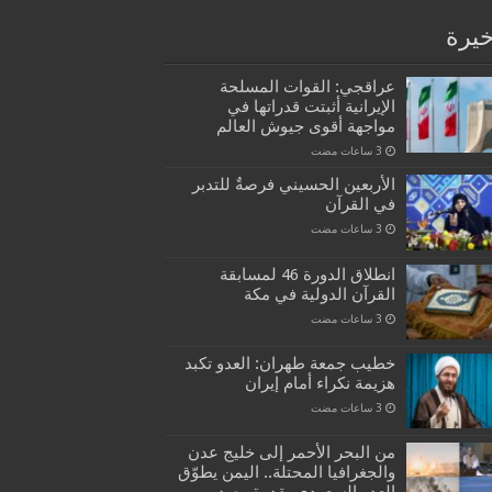
خيرة
عراقجي: القوات المسلحة
الإيرانية أثبتت قدراتها في
مواجهة أقوى جيوش العالم
الأربعين الحسيني فرصةٌ للتدبر
في القرآن
انطلاق الدورة 46 لمسابقة
القرآن الدولية في مكة
خطيب جمعة طهران: العدو تكبد
هزيمة نكراء أمام إيران
من البحر الأحمر إلى خليج عدن
والجغرافيا المحتلة.. اليمن يطوّق
العدو السعودي بقدرة رصد