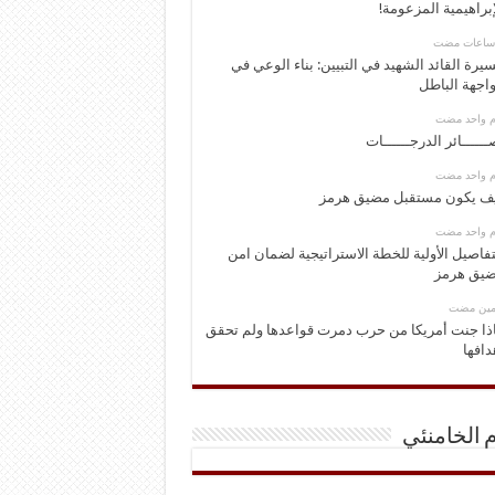
إبراهيمية المزعومة!
يرة القائد الشهيد في التبيين: بناء الوعي في
اجهة الباطل
وم واحد مضت
ــــــائر الدرجــــــات
وم واحد مضت
ف يكون مستقبل مضيق هرمز
وم واحد مضت
تفاصيل الأولية للخطة الاستراتيجية لضمان امن
يق هرمز
ومين مضت
ذا جنت أمريكا من حرب دمرت قواعدها ولم تحقق
دافها
م الخامنئي