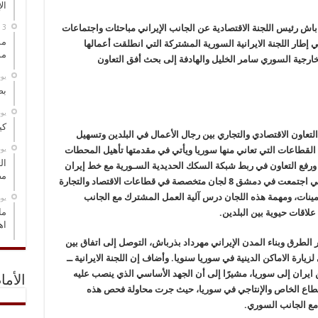
ال
 باش رئيس اللجنة الاقتصادية عن الجانب الإيراني مباحثات واجتماعات
مس
طار اللجنة الايرانية السورية المشتركة التي انطلقت أعمالها
مو
لخارجية السوري سامر الخليل والهادفة إلى بحث أفق التعاون
‏ي
بص
‏ي
كي
لتعاون الاقتصادي والتجاري بين رجال الأعمال في البلدين وتسهيل
‏ي
لقطاعات التي تعاني منها سوريا ويأتي في مقدمتها تأهيل المحطات
ال
 ورفع التعاون في ربط شبكة السكك الحديدية السـورية مع خط إيران
مض
ــ العراق. وتفرع عن اللجنة الاقتصادية الإيرانية التي اجتمعت في دمشق 8 لجان متخصصة في قطاعات الاقتصاد والتجارة
تأمينات، ومهمة هذه اللجان درس آلية العمل المشترك مع الجانب
‏ي
ما
لاقات حيوية بين البلدين.
اه
 الطرق وبناء المدن الإيراني مهرداد بذرباش، التوصل إلى اتفاق بين
فاد 50 ألف زائر ايراني لزيارة الاماكن الدينية في سوريا سنويا. وأضاف إن اللجنة الايرانية ــ
 ايران إلى سوريا، مشيرًا إلى أن الجهد الأساسي الذي ينصب عليه
الأما
 القطاع الخاص والإنتاجي في سوريا، حيث جرت محاولة فحص هذه
 مع الجانب السوري.