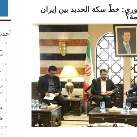
سوري: خطّ سكة الحديد بين إيران
مة؟
أحدث
عر
في
انطلاق
خط
إي
من
ال
قا
ال