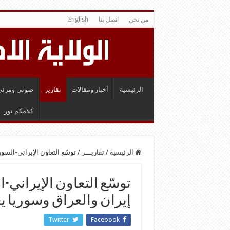
من نحن
اتصل بنا
English
الرئيسية
أخبار ومقالات
تقارير
صوتي ومرئي
كلامكم نور
الرئيسية
/
تقاريـــر
/
توسّع التعاون الإيراني-السو
توسّع التعاون الإيراني-
إيران والعراق وسوريا ي
Twitter
Facebook