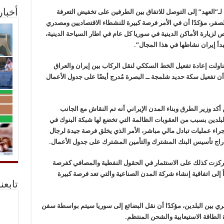
 لـ”العهد” إلى التوصل للاتفاق بين الطرفين على تخفيض التعرفة
أخبا
لصفر، مؤكدًا أن في الأمر فرصة كبيرة للنشطاء الاقتصاديين ومصدري
: “تم الاتفاق على ايفاد 50 ألف شخص لزيارة الأماكن الدينية في سوريا كل عام في اطار السياحة الدينية،
دأ إيران نشاطها في هذا المجال”.
تناولت إعادة تفعيل الخط السككي لنقل الركاب بين إيران والعراق
 أن تفعيل سكة حديد شلمجة ــ البصرة مُدرج أيضًا على جدول الأعمال
كد وزير الطرق وبناء المدن الإيراني أنه تم النقاش مع الجانب
لبلدين بسبب من العقوبات الظالمة التي تخضع لها شبكة البنوك في
 إجراء عمليات تبادل مالي مباشر، الأمر الذي يخلق فرصة جيدة لرجال
إدراج تأسيس البنك المشترك والتأمين المشترك على جدول الأعمال.
ركزت كذلك على الاستثمار في الحقول النفطية والمصافي كفرصة
ً إلى اتفاقية إنشاء شركة المدن الصناعية والتي تعد فرصة كبيرة
تابعن
ري بين البلدين، مؤكدًا أن نقل البضائع إلى سوريا سيتم بواسطة سفن
 الطاقة الاستيعابية والشحن المنتظم.