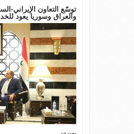
توسّع التعاون الإيراني-ال
والعراق وسوريا يعود للخد
محمد عيد