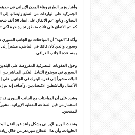
وأشار وزير الطرق وبناء المدن الإيراني في حديثه
الجمركية على الواردات من السلع وايصالها إلى ا
البضائع، وتابع
كما تم الاتفاق على ثلاث مناطق تجارة حرة لكي تب
وأكد لـ”العهد” أن المباحثات مع الجانب السوري 
وسوريا والذي كان قائمًا في الماضي، مشيراً إلى
بمساعدة الجانب العراقي.
وحول العقوبات المصرفية المفروضة على البلدين أ
السوري في موضوع التبادل البنكي المباشر بين ا
البلاد، مشيراً إلى قدرة البنوك في الجانبين على
الأعمال والناشطين الاقتصاديين، وأضاف إنه تم 
وشدد على أن المباحثات مع الجانب السوري قد ت
استثمار من قبل الصناعة النفطية الإيرانية، مشيرا
للمنتجين.
وتحدث الوزير الإيراني بشكل واعد عن النقل البح
الحاويات، وأن هذا القطاع سيزدهر من خلال زيادة