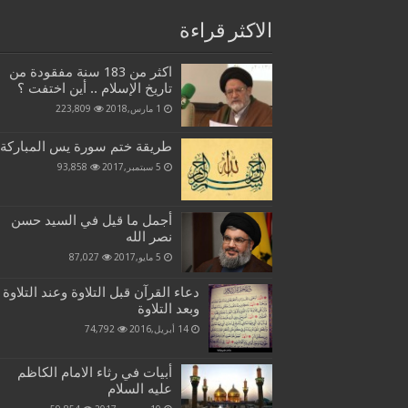
الاكثر قراءة
اكثر من 183 سنة مفقودة من
تاريخ الإسلام .. أين اختفت ؟
1 مارس,2018
223,809
طريقة ختم سورة يس المباركة
5 سبتمبر,2017
93,858
أجمل ما قيل في السيد حسن
نصر الله
5 مايو,2017
87,027
دعاء القرآن قبل التلاوة وعند التلاوة
وبعد التلاوة
14 أبريل,2016
74,792
أبيات في رثاء الامام الكاظم
عليه السلام