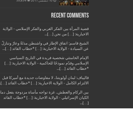
10 ديسمبر,2017
59,854
Recent Comments
قضية المرأة بين الفكر الغربي والفكر الإسلامي - الولاية
الاخبارية: […] من نحن […]...
الشيخ قاسم: اتفاق الإطار في واشنطن مذلةٌ وعارٌ وتنازلٌ
عن السيادة - الولاية الاخبارية: […] *خطاب القائد […]...
الإمام الخامنئي شخصية فريدة في التاريخ السياسي
الإسلامي وقدّم نموذجًا للحاكمية - الولاية الاخبارية: […]
*خطاب القائد […]...
قاليباف: لبنان أولويتنا.. لا مفاوضات جديدة مع أميركا قبل
الالتزام الكامل - الولاية الاخبارية: […] *خطاب القائد […]..
بين الركام والعطش.. غزة تواجه مأساة مزدوجة بفعل دمار
الكيان الإسرائيلي - الولاية الاخبارية: […] *خطاب القائد
[…]...
© الولاية الاخبارية 2014 - 2015