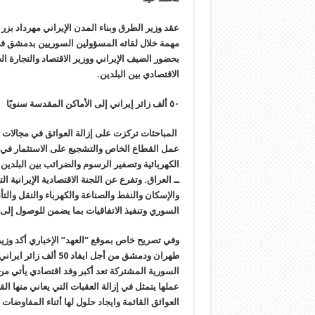
عقد وزير الطرق وبناء المدن الإيراني مهرداد بزر
مهمة خلال لقائه المسؤولين السوريين بدمشق في إ
بحضور الضيف الإيراني ووزير الاقتصاد والتجارة ا
الاقتصادي بين البلدين.
٥٠ ألف زائر إيراني إلى الأماكن المقدسة سنويًا
المباحثات تركزت على إزالة العوائق في مجالات ا
عمل القطاع الخاص والتشجيع على الاستثمار في ا
الكهربائية وتصفير الرسوم والضرائب بين البلدين
والإسكان والنفط والصناعة والكهرباء والنقل وال
السوري وتنفيذ الاتفاقيات بما يضمن للوصول إلى ع
وفي تصريح خاص بموقع “العهد” الإخباري أكد وزير
طهران ودمشق من أجل اي
السورية المشتركة تعد أكبر وفد اقتصادي يأتي من
عملها يتمثل في إزالة العقبات التي يعاني منها
العوائق القائمة وايجاد حلول لها أثناء المفاوضات