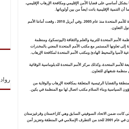
ت المنظمة جهودها بشكل أساسي على قضايا الأمن الإقليمي ومكافحة الإرهاب الإقليمي،
أن التنمية الإقليمية باتت ايضاً من بين أولوياتها
.
وتتمتع المنظمة بصفة المراقب في الجمعية العامة للأمم المتحدة منذ عام 2005. وفي أبريل 2010 ، وقعت أمانتا الأمم
ول التعاون
.
مة الأمم المتحدة للتربية والعلم والثقافة (اليونسكو)، ومنظمة
فة إلى تعاونها المستمر مع مكتب الأمم المتحدة المعني بالمخدرات
اعية لآسيا والمحيط الهادئ ومكتب الأمم المتحدة لمكافحة الإرهاب
.
عة للأمم المتحدة، وكذلك مركز الأمم المتحدة للدبلوماسية الوقائية
منظمة شنغهاي للتعاون
.
رواد 
نطقة والقضايا الرئيسية المتعلقة بمكافحة الإرهاب والوقاية من
.
ى كانت ضمن الاتحاد السوفيتي السابق وهي كازاخستان وقرغيزستان
وأوزبكستان وطاجيكستان، منظمة شنغهاي للتعاون في عام 2001 للحد من التطرف الإسلامي في المنطقة وتعزيز أمن