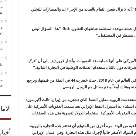
‏ي
ما
وأضاف لوغفينوف في حديثه على قناة “بيلاروس 1” أنه لا يزال يتعين القيام بالعديد من الإجراءات والمسارات للتخلي
تص
هل
ال عملة موحدة لمنظمة شانغهاي للتعاون، قائلا: “هذا السؤال ليس
ال
د. سننظر في المستقبل
”.
مت
ر الأميركي على أنها حماية ضد العقوبات. وأشار غروزديف إلى أن “تركيا
تف
رفات دول ثالثة باستخدام العملات الوطنية في التجارة الثنائية
“.
مخ
وتراجعت الليرة التركية وأصبحت أسوأ عملة أداء في العالم في عام 2018، حيث خسرت 44 في المئة من قيمتها، ويرجع
صو
حدة، وهناك أيضاً وضع مماثل مع الروبل الروسي
.
ستخدمت الروبية مقابل النفط الذي تشتريه من إيران، ثالث أكبر مورد
استثناءات استيراد النفط الإيراني بعد تشديد العقوبات الأميركية على
الأما
ت العقوبات الأميركية استخدام الدولار لتسوية مثل هذه الصفقات
.
عية من الهند. مرة أخرى من المتوقع أن تختتم هذه التجارة بالروبية
أخبا
البنوك الأصغر حالياً لإجراء مثل هذه التجارة، وفي المثال الإيراني