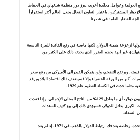
اجع العولمة وعوامل معقّدة أخرى، يبرز دور منظمة شنغهاي في الحفاظ
لازدهار المشتركين، باعتبار التعاون الفعال يجعل العالم أكثر استقراراً
عالجة القضايا العامة في عصرنا
.
ا لزعزعة هيمنة الدولار، لكنها ماضية في رفع الفائدة للمرة التاسعة
تهلك)، غير آبهة بحجم الضرر الذي يحدثه ذلك على الكثير من
يمته، ويرتفع التضخم، ولن يتمكن الفيدرالي الأميركي من رفع سعر
 كميات أكبر من الورقة الخضراء وإلا فسيضعف ذلك اقتصاد البلاد ويرفع
ة مثلما حدث في الكساد العظيم عام 1929
.
فالدين الأميركي بلغ نهاية العام الماضي 31.4 تريليون دولار، أي ما يعادل 125% من الناتج المحلي الإجمالي، وإذا فقدت
دات الكبرى بدائل للدولار، فسيؤدي ذلك إلى بيع كثيف للسندات
عن السداد
.
هذا هو السيناريو الأسوأ الذي تخشاه الولايات المتحدة، وخاصة بعد فك ارتباط الدولار بالذهب في 1971، إذ لم يعد