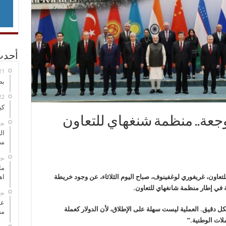
أحدث
بص
كي
جعة.. منظمة شنغهاي للتعاون
‏ي
ال
مض
‏ي
ما
لتعاون، غريغوري لوغفينوف، صباح اليوم الثلاثاء، عن وجود خريطة
اه
ة في إطار منظمة شانغهاي للتعاون
.
‏ي
عل
ل دقيق. العملية ليست سهلة على الإطلاق، لأن الدولار كعملة
مح
لات الوطنية
”.