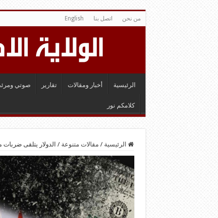
من نحن
اتصل بنا
English
الرئيسية
أخبار ومقالات
تقارير
صوتي ومرئي
كلامكم نور
الرئيسية
/
مقالات متنوعة
/
الدولار يتلقى ضربات م