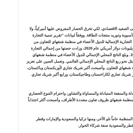
 الصعيد الاقتصادي، لكي تخرق الحصار المفروض عليها أميركياً، ولا
يوية وتوريد منتجات الطاقة. ووفقاً لبيانات “تقرير تنمية التجارة
2 عاماً”، زادت القيمة التجارية الإجمالية للدول الأعضاء في منظمة شنغهاي للتعاون من
667.09 مليار دولار أمريكي عام 2001 إلى 6.06 تريليونات دولار أمريكي عام 2020، وزادت حصتها من إجمالي التجارة
العالمية من 5.4% عام 2020 إلى 17.5% عام 2021. وبلغ الناتج المحلي الإجمالي للدول الأعضاء في منظمة شنغهاي
ي، وهو ما يمثل نحو ربع الناتج المحلي الإجمالي العالمي. وتعمل الصين على تعزيز
ة شنغهاي للتعاون. وأصبحت أكبر شريك تجاري لأوزبكستان وباكستان،
كبر شريك تجاري لكازاخستان وطاجيكستان، ورابع أكبر شريك تجاري
دلة والمنفعة المتبادلة والمساواة والتشاور، واحترام التنوع الحضاري
نظمة شنغهاي ظروف تعاون متعددة الأطراف، وأصبحت أكثر اجتذاباً
منظمة عاماً تلو الآخر، ومنها تركيا والسعودية والإمارات وقطر
.