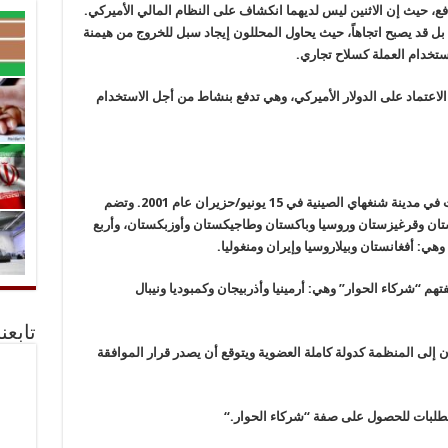
فع، حيث إن الاثنين ليس لديهما انكشاف على النظام المالي الأميركي.
بل قد يصبح اتجاهاً، حيث يحاول المحللون إيجاد سبل للخروج من هيمنة
استخدام العملة كسلاح تجاري
.
لاعتماد على الدولار الأميركي، وهي تدفع بنشاط من أجل الاستخدام
منظمة شنغهاي للتعاون هي منظمة دولية تأسست في مدينة شنغهاي الصينية في 15 يونيو/حزيران عام 2001. وتضم
خستان وقرغيزستان وروسيا وباكستان وطاجيكستان وأوزبكستان، وأربع
ي: أفغانستان وبيلاروسيا وإيران ومنغوليا
.
 “شركاء الحوار” وهي: أرمينيا وأذربيجان وكمبوديا ونيبال
تابعن
 ضم إيران إلى المنظمة كدولة كاملة العضوية ويتوقع أن يصدر قرار الموافقة
بطلبات للحصول على صفة “شركاء الحوار
“.