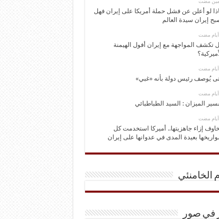
ومين مضت
ذا لو أعلن عن فشل حملة أمريكا على إيران فهل
بح إيران سيدة العالم
 تكشف المواجهة مع إيران أفول الهيمنة
أميركية؟
ى يُوصف رئيس دولة بأنه «غبي»
سير الميزان : السيد الطباطبائي
اوف إزاء جاهزيتها.. أميركا استخدمت كل
اريخها بعيدة المدى في عدوانها على إيران
م الخامنئي
ر في صور