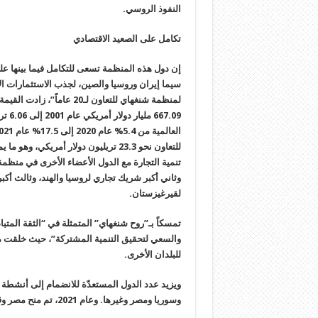
النفوذ الروسي.
تكامل على الصعيد الاقتصادي
إن دول هذه المنظمة تسعى للتكامل فيما بينها على
سيما إيران وروسيا والصين، لجذب الاستثمارات الآس
لمنظمة شنغهاي للتعاون لـ0
للتعاون نحو 23.3 تريليون دولار أمريك
تنمية التجارة مع الدول الأعضاء الأخرى في منظم
وثاني أكبر شريك تجاري لروسيا والهند، وثالث أ
لقيرغيزستان
.
تمسكاً بـ”روح شنغهاي” المتمثلة في “الثقة المتبا
والسعي لتحقيق التنمية المشتركة”، حيث خلقت م
للبلدان الأخرى
.
ويزيد عدد الدول المستعدّة للانضمام إلى أنشطة ال
وسوريا ومصر وغيرها. وعام 2021، تم منح مصر وقطر والسعودية صفة شركاء الحوار