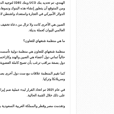
الهندي، تم تحديد بنك
UCO
وبنك
IDBI
لتوجيه الد
ومن المتوقع أن يتطور إنشاء هذه البنوك ونموها، 
الدولار الأميركي في التجارة واستعداد واشنطن ل
الصين هي الأخرى كانت ولا تزال من دعاة تخفيف ا
العالمي لليوان كعملة بديلة.
ما هي منظمة شنغهاي للتعاون؟
حالياً ثماني دول أعضاء هي الصين والهند وكازا
دول بصفة مراقب ترغب بأن تصبح كاملة العضوية وه
كما تقيم المنظمة علاقات مع ست دول أخرى بصفتهم
وسريلانكا وتركيا
.
في عام 2021 تم اتخاذ القرار لبدء عملية
على ذلك خلال القمة الحالية
.
وتقدمت مصر وقطر والمملكة العربية السعودية 