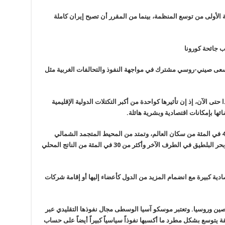
ستان في عام 2017 في المرحلة الأولى من توسع المنظمة، بينما من المقرر أن تصبح إيران كاملة
سعى صيني-روسي مشترك في مواجهة النفوذ والتحالفات الغربية مثل
 الآن، إذ إن تأثيرها كواحدة من أكبر التكتلات الدولية الإقليمية
ئها بإمكانات اقتصادية وبشرية هائلة
.
فالدول الأعضاء في المنظمة تمثل ما يقرب من 44 في المئة من سكان العالم، وتمتد من المحيط المتجمد الشمالي
والمحيط الهندي في الشرق إلى المحيط الهادئ وبحر البلطيق في الطرف الآخر وأكثر من 30 في المئة من الناتج المحلي
تصادية كبيرة مع انضمام المزيد من الدول كأعضاء إليها أو إقامة شركات
صين وروسيا. وتعتبر موسكو آسيا الوسطى مجال نفوذها التقليدي عبر
 يتوسع بشكل مطرد ما أكسبها نفوذاً سياسياً كبيراً أيضاً على حساب