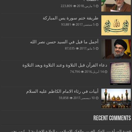
1 مارس,2018
223,809
طريقة ختم سورة يس المباركة
5 سبتمبر,2017
93,881
أجمل ما قيل في السيد حسن نصر الله
5 مايو,2017
87,035
دعاء القرآن قبل التلاوة وعند التلاوة وبعد التلاوة
14 أبريل,2016
74,796
أبيات في رثاء الامام الكاظم عليه السلام
10 ديسمبر,2017
59,858
Recent Comments
قضية المرأة بين الفكر الغربي والفكر الإسلامي - الولاية الاخبارية: […] من نحن