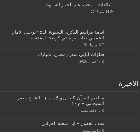
شائعات – محمد عبد الجبار الشبوط
14 مايو,2017
اقامة مراسم الذكري السنوية الـ ۲۵ لرحيل الامام
الخميني طاب ثراه في كربلاء المقدسة
6 يونيو,2014
صَلَوَاتُ لَيَالِي شهر رمضان المبارك
17 فبراير,2026
الاخيرة
مفاهيم القرآن (العدل والإمامة) – الشيخ جعفر
السبحاني – ج 1٠
تحف العقول – ابن شعبة الحراني
‏ساعتين مضت