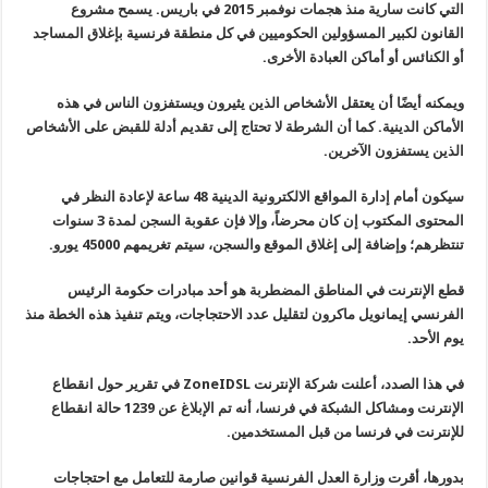
التي كانت سارية منذ هجمات نوفمبر 2015 في باريس. يسمح مشروع
القانون لكبير المسؤولين الحكوميين في كل منطقة فرنسية بإغلاق المساجد
أو الكنائس أو أماكن العبادة الأخرى
.
ويمكنه أيضًا أن يعتقل الأشخاص الذين يثيرون ويستفزون الناس في هذه
الأماكن الدينية. كما أن الشرطة لا تحتاج إلى تقديم أدلة للقبض على الأشخاص
الذين يستفزون الآخرين
.
سيكون أمام إدارة المواقع الالكترونية الدينية 48 ساعة لإعادة النظر في
المحتوى المكتوب إن كان محرضاً، وإلا فإن عقوبة السجن لمدة 3 سنوات
تنتظرهم؛ وإضافة إلى إغلاق الموقع والسجن، سيتم تغريمهم 45000 يورو
.
قطع الإنترنت في المناطق المضطربة هو أحد مبادرات حكومة الرئيس
الفرنسي إيمانويل ماكرون لتقليل عدد الاحتجاجات، ويتم تنفيذ هذه الخطة منذ
يوم الأحد
.
في هذا الصدد، أعلنت شركة الإنترنت
ZoneIDSL
في تقرير حول انقطاع
الإنترنت ومشاكل الشبكة في فرنسا، أنه تم الإبلاغ عن 1239 حالة انقطاع
للإنترنت في فرنسا من قبل المستخدمين
.
بدورها، أقرت وزارة العدل الفرنسية قوانين صارمة للتعامل مع احتجاجات