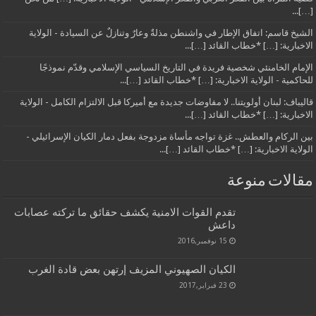
[…]...
الشيخ قاسم: اتفاق الإطار في واشنطن مذلةٌ وعارٌ وتنازلٌ عن السيادة - الولاية
الاخبارية: […] *خطاب القائد […]...
الإمام الخامنئي شخصية فريدة في التاريخ السياسي الإسلامي وقدّم نموذجًا
للحاكمية - الولاية الاخبارية: […] *خطاب القائد […]...
قاليباف: لبنان أولويتنا.. لا مفاوضات جديدة مع أميركا قبل الالتزام الكامل - الولاية
الاخبارية: […] *خطاب القائد […]...
بين الركام والعطش.. غزة تواجه مأساة مزدوجة بفعل دمار الكيان الإسرائيلي -
الولاية الاخبارية: […] *خطاب القائد […]...
مقالات منوعة
تقدم القوات الامنية يكشف حقائق ما تركته عصابات
داعش
15 نوفمبر,2016
الكيان الصهيوني المزيف إرتهن بعض قادة الغرب
23 فبراير,2017