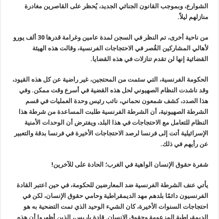
الشوارع، وبموجب القانون الجنائي الجديد، يُحظر على القاصرين مغادرة
منازلهم ليلاً
.
من ناحية أخرى، تم النظر في السجن لمدة عامين وغرامة قدرها 30 ألف يورو
لأهالي المشاركين القُصر في الاحتجاجات الفرنسية، وقالت هذه الهيئة
القضائية إنها لن تقدم تنازلات في هذه القضايا
.
الحكومة الفرنسية، التي سئمت من المحتجين، غير راضية عن كل هذه القيود،
وقد ناشدت النظام الصهيوني لحل هذه القضية في أسرع وقت ممكن. وفي
هذا الصدد، كشف شمعون نحماني، نائب رئيس وحدة العمليات في قسم
الشرطة الصهيونية، أن الشرطة الفرنسية طلبت المساعدة من شرطة هذا
النظام للتعامل مع الاحتجاجات في هذا البلد، ويفترض أن الوحدات الأمنية
الإسرائيلية أتت إلى فرنسا لرصد الاحتجاجات الأخيرة في فرنسا بدقة والتعبير
عن رأيهم في ذلك
.
شفرة حقوق الإنسان الواهية في الغرب؛ الحادة على للآخرين
!
يأتي عنف الشرطة الفرنسية ضد المعارضين للحكومة، في حين اعتبر القادة
الفرنسيون دائمًا بلدهم مهد الديمقراطية وحامي حقوق الإنسان، لكن في
احتجاجات السنوات الأخيرة، كان الشيء الوحيد الذي تمت التضحية به هو
الديمقراطية المزعومة وحقوق الإنسان. قادة باريس، الذين أظهروا أن هذه