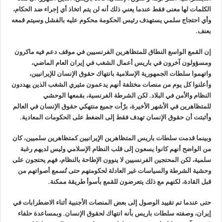
الكلمات لها معنى فقط عندما يعني ذلك أنه لن يتم اتخاذ أي إجراء ضد الحكام،
وأي احتجاج سلمي يستهدف رئيس الحكومة محكوم عليه بالفشل وسيتم قمعه
بعنف
.
إن القمع الواسع النطاق للمتظاهرين الفرنسيين في موقف دعم فيه ماكرون
ومسؤولون آخرون في باريس أعمال الشغب في إيران العام الماضي،
واتهموا سلطات الجمهورية الإسلامية بانتهاك حقوق الإنسان للإيرانيين،
وأعلنوا كل يوم من منصات مختلفة أنهم يدعمون مثيري الشغب الذين يهددون
النظام والأمن في البلاد. لكن الشرطة الفرنسية، بقمعها الوحشي
للمتظاهرين في الأشهر الأخيرة، برّأت جميع منتهكي حقوق الإنسان في العالم
وأثبتت أن حقوق الإنسان تهدف فقط إلى الضغط على الحكومات المعادية
.
وبينما قدمت سلطات باريس المتظاهرين الإيرانيين كمتظاهرين سلميين، كان
من الواضح أنهم كانوا يسعون إلى قلب النظام الإسلامي وليس لديهم رغبة
سلمية، لكن المحتجين الفرنسيين لا ينوون الإطاحة بالنظام، فهم يحتجون على
وحشية الشرطة والسياسات غير العادلة لحكومتهم حتى تُسمع أصواتهم من
قبل القادة، لكنهم مع ذلك يتعرضون للقمع بأسوأ طريقة ممكنة.
حتى عندما تم تقييد الوصول إلى بعض المنصات الأجنبية أثناء الاضطرابات في
إيران، وصفته سلطات باريس بأنه انتهاك لحقوق الإنسان. وبمساعدة حلفاء