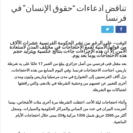
تناقض ادعاءات “حقوق الإنسان” في
فرنسا
– على الرغم من نشر الحكومة الفرنسية عشرات الآلاف
الوقت
من قواتها الأمنية لقمع الاحتجاجات في مختلف المدن لاستعادة
الأمن، إلا أن هذه الإجراءات جاءت بنتائج عكسية ويتزايد حجم
هذه الاحتجاجات يوما بعد يوم
.
بعد مقتل فتى فرنسي من أصل جزائري يبلغ من العمر 17 عامًا على يد شرطة
باريس، اجتاحت الاحتجاجات فرنسا. وفي اليوم السابع من هذه الاحتجاجات،
نزل آلاف الفرنسيين إلى الشوارع في مدن مرسيليا وباريس وليون ومدن
أخرى للتعبير عن غضبهم من وحشية الشرطة في بلادهم، والتي رافقتها
اشتباكات مع الشرطة
.
وأثناء احتجاجات ليلة الأحد، اعتقلت الشرطة مرة أخرى مئات الأشخاص، بينما
أُضرمت النيران في عدد من المباني والمراكز الحكومية والسيارات
.
وسجل
أكثر من 2500 حريق شمل 1350 مركبة و234 مبنى خلال احتجاجات الأيام
الماضية
.