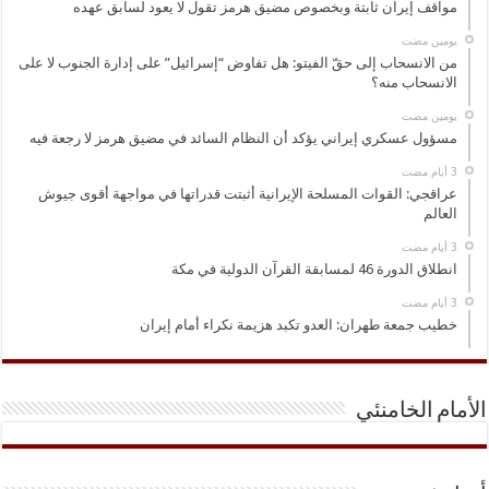
مواقف إيران ثابتة وبخصوص مضيق هرمز تقول لا يعود لسابق عهده
‏يومين مضت
من الانسحاب إلى حقّ الفيتو: هل تفاوض “إسرائيل” على إدارة الجنوب لا على
الانسحاب منه؟
‏يومين مضت
مسؤول عسكري إيراني يؤكد أن النظام السائد في مضيق هرمز لا رجعة فيه
عراقجي: القوات المسلحة الإيرانية أثبتت قدراتها في مواجهة أقوى جيوش
العالم
انطلاق الدورة 46 لمسابقة القرآن الدولية في مكة
خطيب جمعة طهران: العدو تكبد هزيمة نكراء أمام إيران
الأمام الخامنئي