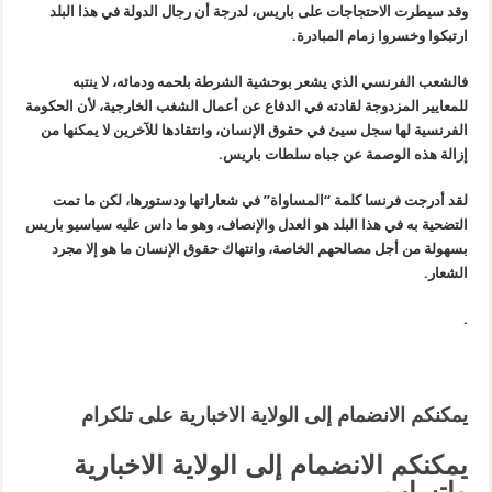
وقد سيطرت الاحتجاجات على باريس، لدرجة أن رجال الدولة في هذا البلد
ارتبكوا وخسروا زمام المبادرة.
فالشعب الفرنسي الذي يشعر بوحشية الشرطة بلحمه ودمائه، لا ينتبه
للمعايير المزدوجة لقادته في الدفاع عن أعمال الشغب الخارجية، لأن الحكومة
الفرنسية لها سجل سيئ في حقوق الإنسان، وانتقادها للآخرين لا يمكنها من
إزالة هذه الوصمة عن جباه سلطات باريس.
لقد أدرجت فرنسا كلمة “المساواة” في شعاراتها ودستورها، لكن ما تمت
التضحية به في هذا البلد هو العدل والإنصاف، وهو ما داس عليه سياسيو باريس
بسهولة من أجل مصالحهم الخاصة، وانتهاك حقوق الإنسان ما هو إلا مجرد
الشعار.
.
يمكنكم الانضمام إلى الولاية الاخبارية على تلكرام
يمكنكم الانضمام إلى الولاية الاخبارية
واتساب