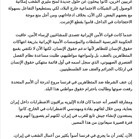
غربيين آخرين، كانوا يبحثون عن حلول جديدة لمنح مثيري الشغب إمكانية
الوصول إلى الشبكات الاجتماعية خارج البلاد، لكي يستطيعوا التفاعل بسهولة
مع بعضهم البعض. لكن الآن، بخلاف ادعاءاتهم، ومن أجل منع موجة
الاحتجاجات في الداخل، قاموا بقطع الإنترنت.
عندما كانت قوات الأمن الإيرانية تتصدى للمشاغبين لإرساء الأمن، عاقبت
الحكومة الفرنسية السلطات والمؤسسات الأمنية الإيرانية بذريعة انتهاكات
حقوق الإنسان للتظاهر لأنها تدعم حقوق الإنسان، لكنها الآن لا تكتفي بقمع
المتظاهرين بالعنف، بل ولمواجهة مواطنيهم، طلبت مساعدة نظام الفصل
العنصري الصهيوني، الذي سجل اسمه في أول قائمة منتهكي حقوق الإنسان
في ارتكاب الجرائم والعنف ضد الفلسطينيين.
إن عنف الشرطة ضد المتظاهرين في فرنسا مروع لدرجة أن الأمم المتحدة
رفعت صوتها وطالبت باحترام حقوق مواطني هذا البلد.
ومفارقة العصر أنه عندما كان قادة الإليزيه يراقبون الاضطرابات داخل إيران
بعناية، ومن خلال لقائهم بقادة ومهندسي الاضطرابات في الخارج، كانوا
يستعدون لإنشاء جيش تابع للغرب في إيران، لكنهم لم يتصوروا أنهم وبعد
فترة قصيرة سيعانون من هذا المصير.
الآن، يُقدر أن ما يجري في فرنسا أسوأ بكثير من أعمال الشغب في إيران،