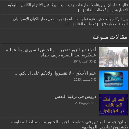
قاليباف: لبنان أولويتنا.. لا مفاوضات جديدة مع أميركا قبل الالتزام الكامل - الولاية
الاخبارية: […] *خطاب القائد […]...
بين الركام والعطش.. غزة تواجه مأساة مزدوجة بفعل دمار الكيان الإسرائيلي -
الولاية الاخبارية: […] *خطاب القائد […]...
مقالات منوعة
أحياء دير الزور تتحرر …والجيش السوري يبدأ عملية
عسكرية ضد النصرة بريف حماه
30 أكتوبر,2017
علم الأخلاق – لا تقسروا اولادكم على آدابكم….
7 سبتمبر,2023
دروس في تزكية النفس
3 مارس,2015
لبنان: جولة للميادين في خطوط الجبهة الجنوبية.. وضباط المقاومة
يكشفون تفاصيل المواجهة