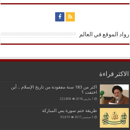
رواد الموقع في العالم
الاكثر قراءة
اكثر من 183 سنة مفقودة من تاريخ الإسلام .. أين
اختفت ؟
1 مارس,2018
223,808
طريقة ختم سورة يس المباركة
5 سبتمبر,2017
93,819