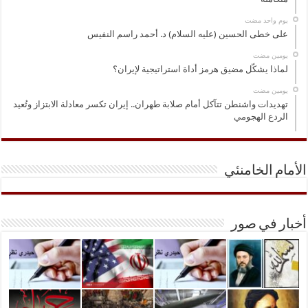
‏يوم واحد مضت
على خطى الحسين (عليه السلام) د. أحمد راسم النفيس
‏يومين مضت
لماذا يشكّل مضيق هرمز أداة استراتيجية لإيران؟
‏يومين مضت
تهديدات واشنطن تتآكل أمام صلابة طهران.. إيران تكسر معادلة الابتزاز وتُعيد
الردع الهجومي
الأمام الخامنئي
أخبار في صور