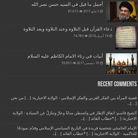
أجمل ما قيل في السيد حسن نصر الله
5 مايو,2017
87,013
دعاء القرآن قبل التلاوة وعند التلاوة وبعد التلاوة
14 أبريل,2016
74,786
أبيات في رثاء الامام الكاظم عليه السلام
10 ديسمبر,2017
59,851
Recent Comments
قضية المرأة بين الفكر الغربي والفكر الإسلامي - الولاية الاخبارية: […] من نحن
[…]...
الشيخ قاسم: اتفاق الإطار في واشنطن مذلةٌ وعارٌ وتنازلٌ عن السيادة - الولاية
الاخبارية: […] *خطاب القائد […]...
الإمام الخامنئي شخصية فريدة في التاريخ السياسي الإسلامي وقدّم نموذجًا
للحاكمية - الولاية الاخبارية: […] *خطاب القائد […]...