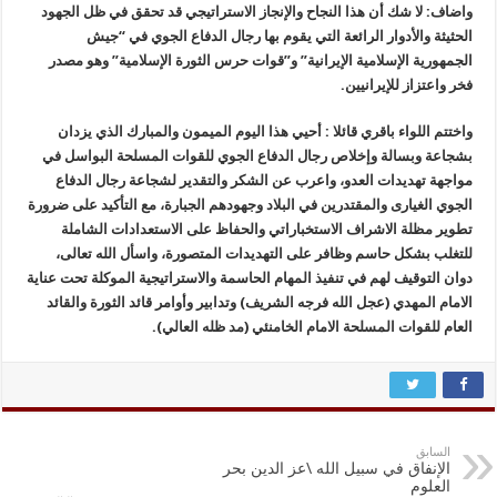
واضاف: لا شك أن هذا النجاح والإنجاز الاستراتيجي قد تحقق في ظل الجهود
الحثيثة والأدوار الرائعة التي يقوم بها رجال الدفاع الجوي في “جيش
الجمهورية الإسلامية الإيرانية” و”قوات حرس الثورة الإسلامية” وهو مصدر
فخر واعتزاز للإيرانيين.
واختتم اللواء باقري قائلا : أحيي هذا اليوم الميمون والمبارك الذي يزدان
بشجاعة وبسالة وإخلاص رجال الدفاع الجوي للقوات المسلحة البواسل في
مواجهة تهديدات العدو، واعرب عن الشكر والتقدير لشجاعة رجال الدفاع
الجوي الغيارى والمقتدرين في البلاد وجهودهم الجبارة، مع التأكيد على ضرورة
تطوير مظلة الاشراف الاستخباراتي والحفاظ على الاستعدادات الشاملة
للتغلب بشكل حاسم وظافر على التهديدات المتصورة، واسأل الله تعالى،
دوان التوقيف لهم في تنفيذ المهام الحاسمة والاستراتيجية الموكلة تحت عناية
الامام المهدي (عجل الله فرجه الشريف) وتدابير وأوامر قائد الثورة والقائد
العام للقوات المسلحة الامام الخامنئي (مد ظله العالي).
السابق
الإنفاق في سبيل الله \عز الدين بحر
العلوم