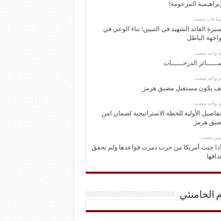
إبراهيمية المزعومة!
يرة القائد الشهيد في التبيين: بناء الوعي في
اجهة الباطل
وم واحد مضت
ــــــائر الدرجــــــات
وم واحد مضت
ف يكون مستقبل مضيق هرمز
وم واحد مضت
تفاصيل الأولية للخطة الاستراتيجية لضمان امن
يق هرمز
ومين مضت
ذا جنت أمريكا من حرب دمرت قواعدها ولم تحقق
دافها
م الخامنئي