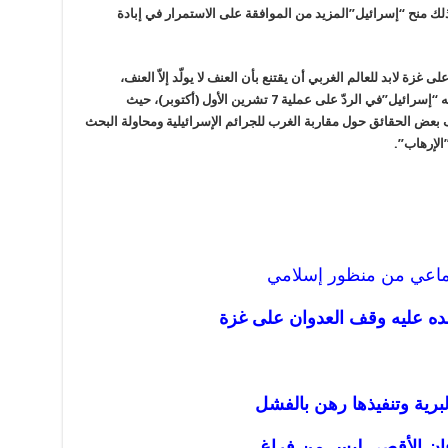
 منح “إسرائيل”المزيد من الموافقة على الاستمرار في إبادة
بة 45 يوماً على الحرب على غزة لابد للعالم الغربي أن يقتنع بأن العنف لا يولّد إلاّ العنف،
وخصوصاً بعد الإجرام المنقطع النظير الذي أظهرته “إسرائيل”في الردّ على عملية 7 تشرين الأول (أكتوبر)، حيث
 بعض الحقائق حول مقاربة الغرب للجرائم الإسرائيلية ومحاولة البحث
”الإرهاب”.
جتماعي من منظور إسلامي
ضده عليه وقف العدوان على غزة
لبرية وتنفيذها رهن بالفشل
فان الأقصى ليس من فراغ