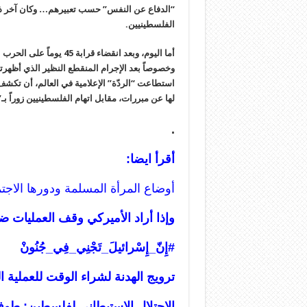
“الدفاع عن النفس” حسب تعبيرهم… وكان آخر ذلك
الفلسطينيين.
أما اليوم، وبعد انقضاء قرا
استطاعت “الردّة” الإعلامية في العالم، أن تكشف
لها عن مبررات، مقابل اتهام الفلسطينيين زوراً بـ
.
أقرأ ايضا:
أوضاع المرأة المسلمة ودورها الا
وإذا أراد الأميركي وقف العمليات 
#إِنّ_إِسْرائيلَ_تَجْنِي_فِي_جُنُونْ
ترويج الهدنة لشراء الوقت للعملية ا
الاحتلال الاستيطاني لفلسطين: طو