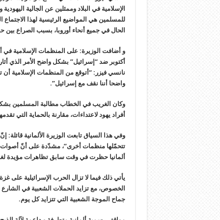
الإسلامية في البلاد وممثلين عن الجالية اليهودية
للمسلمين هي المواضيع الرئيسية لهذا الاجتماع ا
الحال في جميع أنحاء أوروبا، بسبب الصراع بين حم
أكتوبر ضد “إسرائيل” بشكل واضح الأمر الذي أثار
نانسي فيزر: “أتوقع من المنظمات الإسلامية أن 
واضحا أننا نقف مع إسرائيل”.
وكان الغريب في الخطاب مطالبة المسلمين بشكل خ
أفراد يهود لاعتداءات، مقارنة بالحماية التي تق
وفي هذا السياق تابعت الوزيرة الألمانية قائلة: إن
تتحمّلها منظمات أخرى”، مشدّدة على أنّ أصوات 
ألمانيا حظرت في وقت سابق تظاهرات مؤيدة لغزة
يأتي ذلك فيما لا تزال الحرب الإسرائيلية على غزة
الخصوص، مع تزايد الحملات الشعبية في الشارع ا
جماح الموجة الشعبية التي تتزايد كل يوم.
مواقف رسمية ألمانية متطرفة و داعمة لآلة الذبح 