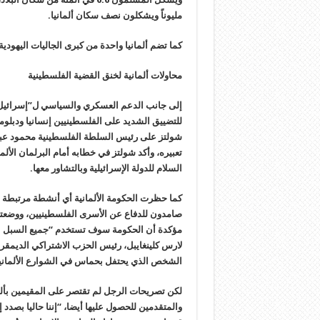
مليوناً ويشكلون نصف سكان ألمانيا.
كما تضم ألمانيا واحدة من كبرى الجاليات اليهودية في أور
محاولات ألمانية لخنق القضية الفلسطينية
إلى جانب الدعم العسكري والسياسي ل”إسرائيل”
للتضييق الشديد على الفلسطينيين إنسانيا ودبلو
شولتز على رئيس السلطة الفلسطينية محمود ع
تعبيره، وأكد شولتز في خطابه أمام البرلمان الأ
السلام للدولة الإسرائيلية وبالتشاور معها.
كما حظرت الحكومة الألمانية أي أنشطة مرتبطة 
صامدون للدفاع عن الأسرى الفلسطينيين، ووضعتها 
مؤكدة أن الحكومة سوف تستخدم “جميع السبل ا
لارس كلينغايبل، رئيس الحزب الاشتراكي الديمقراط
الشخص الذي يحتفل بحماس في الشوارع الألمانية ل
لكن تصريحات الرجل لم تقتصر على المقيمين بألمان
والمتقدمين للحصول عليها أيضا، “إننا حاليا بصدد إ