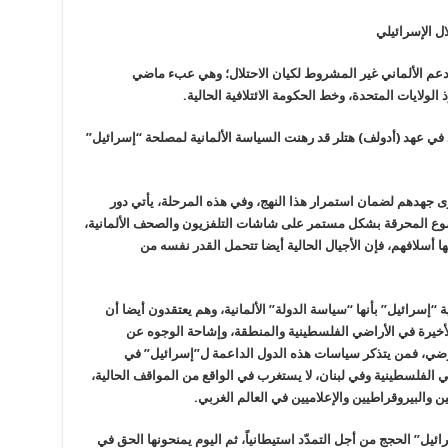
لدعم الألماني غير المشروط لكيان الاحتلال؛ وهي عبء ماضي
الولايات المتحدة، وخط الحكومة الائتلافية الحالية.
د في عهد (أدولف) هتلر قد رهنت السياسة الألمانية لمصلحة “إسرائيل”
ى جهدهم لضمان استمرار هذا النهج، وفي هذه المرحلة، يأتي دور
وضوع المحرقة بشكل مستمر على شاشات التلفزيون والصحف الألمانية،
بها أسلافهم، فإن الأجيال الحالية أيضا تتحمل القدر نفسه من
 “إسرائيل” بأنها “سياسة الدولة” الألمانية، وهم يعتقدون أيضا أن
لأخيرة في الأراضي الفلسطينية والمنطقة، وإشاحة الوجوه عن
لمرضي، فمن يتذكر سياسات هذه الدول الداعمة ل”إسرائيل” في
ضي الفلسطينية وفي لبنان، لا يستغرب في الواقع من المواقف الحالية،
ن والبيروقراطيين والإعلاميين في العالم الغربي.
ل” الحجج من أجل التمدّد استيطانياً، ثم اليوم يمنحونها الحق في