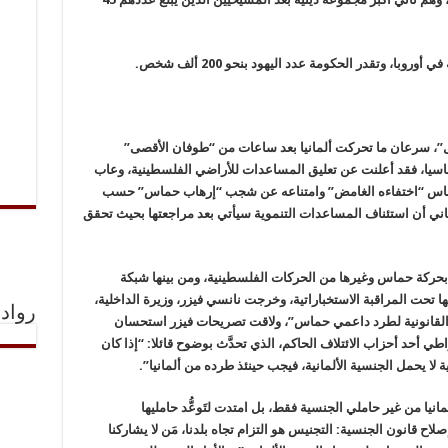
وبا، وتقدر الحكومة عدد اليهود بنحو 200 ألف شخص.
، سرعان ما تحركت ألمانيا بعد ساعات من “طوفان الأقصى”
ماسيا، فقد أعلنت عن تعليق المساعدات للأراضي الفلسطينية، وعاب
باس “اختفاءه الغامض” وامتناعه عن شجب “إرهاب حماس” حسب
لماني أن استئناف المساعدات التنموية سيأتي بعد مراجعتها بحيث تحقق
بحركة حماس وغيرها من الحركات الفلسطينية، ومن بينها شبكة
تحت المراقبة الاستخباراتية، وخرجت نانسي فيزر، وزيرة الداخلية،
رواد 
لقانونية لطرد داعمي حماس”، ولاقت تصريحات فيزر استحسان
ي أحد أحزاب الائتلاف الحاكم، الذي تحدَّث بوضوح قائلا: “إذا كان
ا يحمل الجنسية الألمانية، فيجب حينئذ طرده من ألمانيا”.
يا من غير حاملي الجنسية فقط، بل امتدت لتَوعُّد حامليها
صلاح قانون الجنسية: التجنيس هو التزام تجاه بلدنا، مَن لا يشاركنا