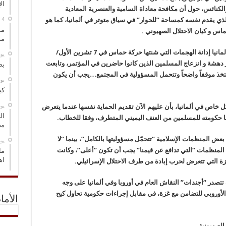
ال
 والكنائس، حول أن مكافحة معاداة السامية والعنصرية المعادية
لذي يقدم نفسه كمساحة “للحوار” في سياق متوتر في ألمانيا، كما هو
مس
اس و كيان الاحتلال الصهيوني .
مو
و أضافت الوزيرة: على المنظمات الإسلامية في ألمانيا إدانة الهجمات التي شنتها حركة حماس في 7 تشرين الأول/
‏ي
 دهشة و انزعاج المسلمين الذين كانوا حاضرين في المؤتمر، وتابعت
بص
تتخذ موقفاً واضحاً وتتحمل المسؤولية في المجتمع…يجب أن يكون
‏ي
كي
‏ي
اص في ألمانيا، بأن عليهم الآن تقديم الحماية نفسها عندما يتعرض
ال
دمها حكومته للمسلمين من العنف اليميني المتطرف، وفقا للخطاب.
مض
ّ بعض المنظمات الإسلامية “تتحمّل مسؤوليتها بالكامل”، بينما “لا
‏ي
المنظمات “التي تدافع عن قيمنا” يجب أن تكون “أعلى”، وكانت
ما
اه
 التي تتعرض لحرب إبادة من طرف الاحتلال الإسرائيلي.
 تتصدر “أجندات” النقاش العام في أوروبا وفي ألمانيا على وجه
لأوروبي للتضامن مع غزة، في مقابل إجراءات حكومية تحاول كبح
الأما
الصهيونية