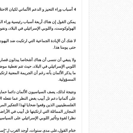
4 أسباب وراء التحيز و الدعم الألماني لكيان الاحتلال الإسرائيلي
يمكن القول إن هناك أربعة أسباب رئيسية وراء ا
الهولوكوست، واللوبي الإسرائيلي في البلاد، ونفوذ 
لا شك أن الإبادة الجماعية التي ارتكبت ضد اليهو
حتى يومنا هذا.
ولا ينبغي أن ننسى أن هناك أشخاصا يبذلون قصار
اللوبي الإسرائيلي في البلاد، حيث تتم تغطية م
ما يذكر الألمان بأنه رغم أن الجريمة المعنية ارتك
المسؤولية.
ونتيجة لذلك، يصف السياسيون الألمان دائما حماية
على ألمانيا دعم تل أبيب بغض النظر عما تفعله ا
الفلسطينيين الذين وقعوا ضحايا لهذا التفكير ا
المجازر المماثلة التي ارتكبتها تل أبيب في الأرا
نظرا لقوة وتأثير اللوبي الإسرائيلي على السياسيي
ختام القول،على مدى سنوات، أوجد الغرب ل”إسرائي