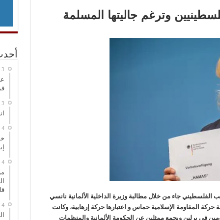
فلسطينيين وترغم جاليتها المسلمة
أحدث
عر
في
انطلاق
خط
إي
من
ال
قا
 الفلسطيني جاء من خلال مطالبة وزيرة الداخلية الألمانية نانسي
نة حركة المقاومة الإسلامية حماس و اعتبارها حركة إرهابية، وكانت
ال
مين في برلين ويجمع ممثلين عن الحكومة الألمانية والمنظمات