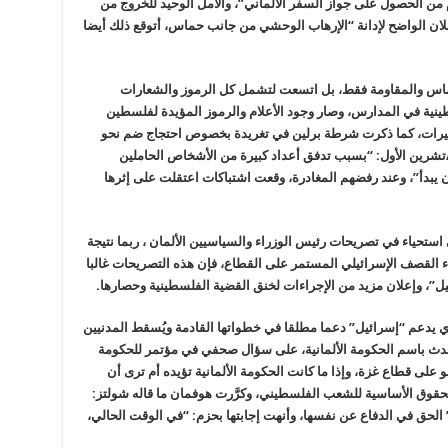
َم من الحصول على جواز السفر الألماني”، والأمل الوحيد للخروج من
إعلان الواضح لإدانة “الإرهاب الوحشي من جانب حماس، أتوقع ذلك أيضا
ماس والمقاومة فقط، بل اتسعت لتشمل كل الرموز والشعارات
طينية في المدارس، وصار وجود الأعلام والرموز المؤيدة لفلسطين
يرات، كما ذكرت شرطة برلين في تغريدة بخصوص احتجاج ضم نحو
حة بوستدام يوم الأحد، 15 أكتوبر/تشرين الأول: “بسبب تدفق أعداد كبيرة من الأشخاص الحاملين
ن يبدأ”، وعند رفضهم المغادرة، وقعت اشتباكات اعتقلت على إثرها
ى استحياء في تصريحات رئيس الوزراء والسياسيين الألمان ، ربما نتيجة
ء القصف الإسرائيلي المستمر على القطاع، فإن هذه التصريحات غالبا
”، وإعلان مزيد من الإجراءات لخنق القضية الفلسطينية وحصارها.
لذي يدعم “إسرائيل” دعما مطلقا في خطواتها القادمة ويُسقط المدنيين
تحدث باسم الحكومة الألمانية، على سؤال صحفي في مؤتمر للحكومة
على قطاع غزة، وإذا ما كانت الحكومة الألمانية تؤيده أم ترى أن
هاكا للحقوق الأساسية للشعب الفلسطيني، وكرَّرت هوفمان ما قاله شولتز:
الحق في الدفاع عن نفسها، وأنهت إجابتها بحزم: “في الوقت الحالي،