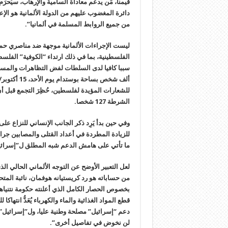
قيمنا، مَن يدعم معاداة السامية والإرهاب، سيُحر
دائرة المغضوب عليهم من الدولة الألمانية هو ال
من جميع الروابط المسلمة في ألمانيا”.
ليست الإجراءات الألمانية موجهة ضد مناصري ح
الفلسطينية، بما في ذلك ارتداء “الكوفية” الفلس
سببا كافيا لدى السلطات لفض التظاهرات والمس
ألف شخص بسا
للشعارات المؤيدة لفلسطين، حُظِرَ التجمع قبل أ
الشرطة 127 شخصا.
وفي حين بدأ يَرِد ذكر الجانب الإنساني للنزاع عل
للزيادة المطردة في أعداد القتلى والمصابين جرا
ما تأتي على هامش الدعم شبه المطلق ل”إسرائيل
لعل التعبير الأوضح عن التوجه الألماني الحالي ا
من حساباته هو رد كريستيانه هوفمان، نائبة الم
بخصوص الحصار الكامل الذي أعلنته حكومة نتنياهو 
قطع المواد الغذائية والماء والكهرباء يُعَدُّ انت
دعم “إسرائيل” مصلحة وطنية عليا، ول”إسرائيل” 
لن نخوض في تفاصيل أخرى”.