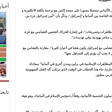
أخبا
ألماني تسجيلا مصورا على منصة إكس مع ترجمة باللغة الانكليزية و
لاقة الخاصة بين ألمانيا و”إسرائيل”، وذكّر بأن “أمن إسرائيل جزء من
مظاهرات وتصريحات”، في إشارة للحراك الشعبي التضامني مع غزة،
متاجر يهودية، وفي تهديدات”.
لتضامن مع إسرائيل يكون هشا في أحيان كثيرة”، مقارنة بالتضامن مع
لا يجب أن يؤدي إلى التساهل معها”.
لمظاهرات الإسلامية في برلين ومدن أخرى في ألمانيا” بمعاداة
حازما، جاء هذا الخطاب في الوقت الذي ترتكب آلة القتل الصهيونية
غربي مطبق.
تابعن
 مسلم، نصفهم يحملون الجنسية الألمانية، وفقاً لـ«مؤتمر الإسلام في ألمانيا»، وهو هيئة
.
ويشكل المسلمون 6.6 في المئة من سكان البلاد، وهم ثاني أكبر مجموعة دينية بعد المسيحيين الذين يبلغ عددهم 45