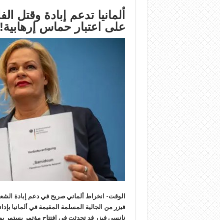
ألمانيا تدعم إبادة وقتل ال
على اعتبار حماس إرهابية!
الوقت- انخراط ألماني صريح في دعم إبادة الشعب
فيزر من الجالية المسلمة المقيمة في ألمانيا بإدا
نانسي فيزر قد تحدثت في افتتاح مؤتمر يستمر يو