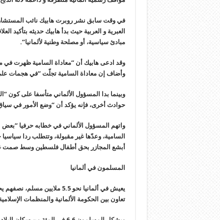
في وقت سابق نشر روبرت هابيك نائب المستشار ال
العبرية و العربية حيث بدأ هابيك حديثه بتأكيد الع
مبادئ سياسية، أو مصلحة وطنية لألمانيا”.
وقد ادعى هابيك أن “معاداة السامية ظهرت في 
وأضاف إن معاداة السامية تجلّت “في هجمات على 
وبينما بدا المسؤول الألماني متأسفا على كون “ا
حوادث أخرى، فإنه يؤكد أن “وضع الأمور في سياق 
واتهم المسؤول الألماني في خطابه حرفيا “بعض ا
السامية، وعدّها غير مقبولة، وتتطلب ردا سياسيا 
أبشع المجازر بحق أطفال فلسطين وسط صمت 
المسلمون في ألمانيا
يعيش في ألمانيا نحو 5.5 ملايين
تعاون بين الحكومة الألمانية والمنظمات الإسلامية