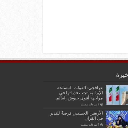
خيرة
عراقجي: القوات المسلحة
الإيرانية أثبتت قدراتها في
مواجهة أقوى جيوش العالم
الأربعين الحسيني فرصةٌ للتدبر
في القرآن