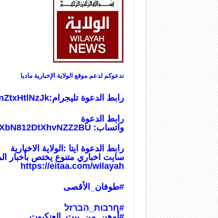
ندعوكم لدعم موقع الولاية الإخبارية ماديا
رابط الدعوة تليجرام:
nZtxHtlNzJk
رابط الدعوة
واتساب:
usXbN812DtXhvNZZ2BU
رابط الدعوة ايتا :الولاية الاخبارية
سايت اخباري متنوع يختص بأخبار ال
https://eitaa.com/wilayah
#طوفان_الأ
قصى
#חרבות_הברזל
#أوهن_من_بيت_العنكبوت