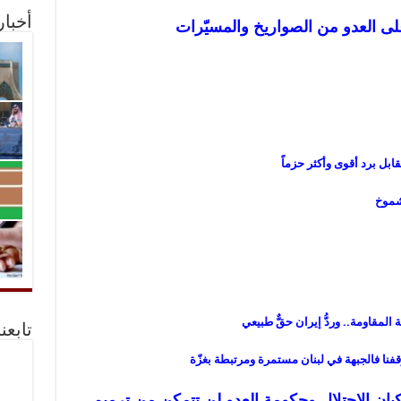
أخبا
ً على العدو من الصواريخ والمسيّرات
بل برد أقوى وأكثر حزماً
لشموخ
ة المقاومة.. وردُّ إيران حقٌّ طبيعي
تابعن
قفنا فالجبهة في لبنان مستمرة ومرتبطة بغزّة
يان الاحتلال وحكومة العدو لن تتمكن من ترميم