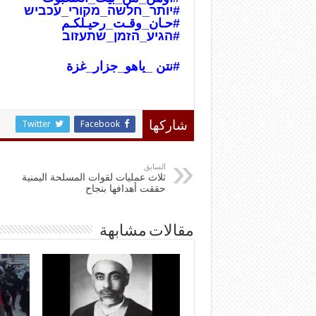
#יותר_חלשה_מקורי_עכביש
#حـان_وقـت_رحيـلكـم
#הגיע_הזמן_שתעזוב
#نتن _ياهو_جزار_غز
ة
Twitter
Facebook
شاركها
السابق
ثلاث عمليات لقوات المسلحة اليمنية
حققت أهدافها بنجاح
مقالات مشابهة