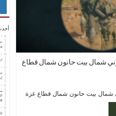
أحدث
عر
في
انطلاق
ني شمال بيت حانون شمال قطاع
خط
إي
من
 شمال بيت حانون شمال قطاع غزة
ال
قا
ال