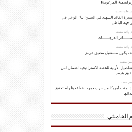
إبراهيمية المزعومة!
يرة القائد الشهيد في التبيين: بناء الوعي في
اجهة الباطل
وم واحد مضت
ــــــائر الدرجــــــات
وم واحد مضت
ف يكون مستقبل مضيق هرمز
ومين مضت
تفاصيل الأولية للخطة الاستراتيجية لضمان امن
يق هرمز
ومين مضت
ذا جنت أمريكا من حرب دمرت قواعدها ولم تحقق
دافها
م الخامنئي