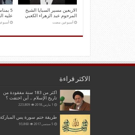
الاربعين مسير السبايا الشيخ
5 بمنا
المرحوم عبد الزهراء الكعبي
عليه ال
‏أسبوعين مضت
‏أسبوع
الاكثر قراءة
اكثر من 183 سنة مفقودة من
تاريخ الإسلام .. أين اختفت ؟
1 مارس,2018
223,809
طريقة ختم سورة يس المباركة
5 سبتمبر,2017
93,860