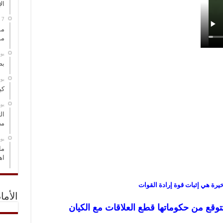
ال
مس
مو
‏ي
بص
‏ي
كي
‏ي
ال
مض
‏ي
ما
اه
خيرة هي إثبات قوة إرادة القوات
الأما
توقع من حكوماتها قطع العلاقات مع الكيان