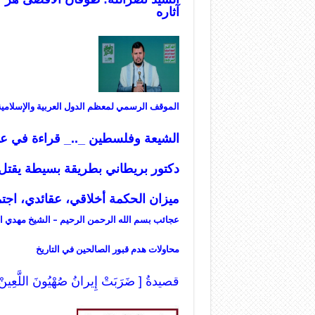
آثاره
الموقف الرسمي لمعظم الدول العربية والإسلامي
الشيعة وفلسطين _.._ قراءة في عم
دكتور بريطاني بطريقة بسيطة يقتل
ميزان
الحكمة أخلاقي، عقائدي، اجت
عجائب بسم الله الرحمن الرحيم – الشيخ مهدي ا
محاولات هدم قبور الصالحين في التاريخ
قصيدةُ [ ضَرَبَتْ إِيرانُ صُهْيُونَ اللَّعِينْ