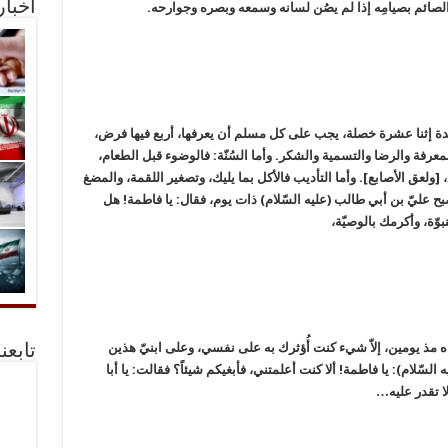
أخبا
لمائدة إثنا عشرة خصلة، يجب على كل مسلم أن يعرفها، أربع فيها فرض،
لمعرفة والرضا والتسمية والشكر. وأما السُنّة: فالوضوء قبل الطعام،
[ولعق الأصابع]. وأما التأديب فالأكل بما يليك، وتصغير اللقمة، والمضغ
بح عليّ بن أبي طالب (عليه السّلام) ذات يوم، فقال: يا فاطمة! هل
بوّة، وأكرمك بالوصيّة،
مذ يومين، إلاّ شيء كنت أُؤثرك به على نفسي، وعلى ابنيّ هذين
تابعن
لسّلام): يا فاطمة! ألا كنت أعلمتني، فأبغيكم شيئاً؟ فقالت: يا أبا
ا تقدر عليه…