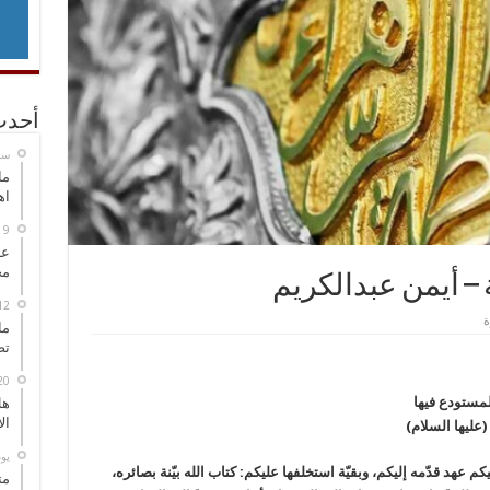
أحدث
‏س
ما
اه
عل
مح
ة – أيمن عبدالكريم
ما
تص
المستودع فيها
هل
ال
(عليها السلام)
‏ي
يكم عهد قدّمه إليكم، وبقيّة استخلفها عليكم: كتاب الله بيّنة بصائره،
مت