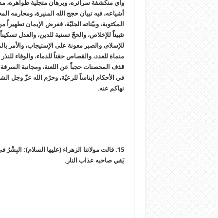
وآي منكشفة سرائره، وبرهان متجلّية ظواهره، مديم 
أشياعه، فيه تبيان حجج الله المنيرة، ومحارمه الم
المكتوبة، وبيّناته الجليّة، ففرض الإيمان تطهيراً 
تثبيتاً للإخلاص، والحجّ تسنية للدين، والعدل تسكيناً 
للإسلام، والصبر معونة على الإستيجاب، والأمر بال
منماة للعدد، والقصاص حقناً للدماء، والوفاء للنذر 
قذف المحصنات حجباً عن اللعنة، ومجانبة السرقة إيج
في الأحكام ايناساً للرعيّة، وحرّم الله عزّ وجل الشرك
نهاكم عنه.
15. قالت مولاتنا الزهراء (عليها السلام): البِشْرُ 
يَقي صاحبه عذاب النار.