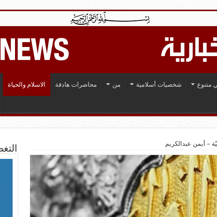
 متنوع
شخصيات أسلامية
من
محاضرات هادفة
الاسلام والحياة
يّة – أيمن عبدالكريم
التغط