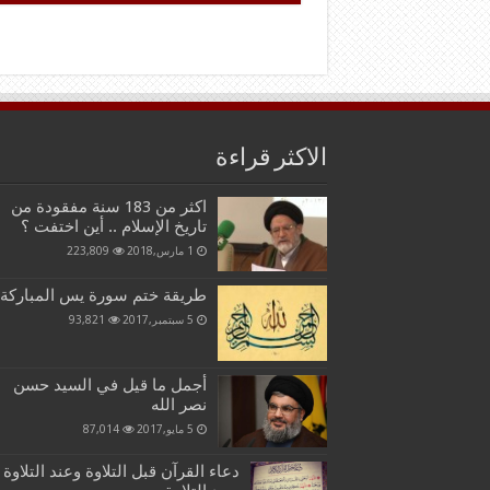
الاكثر قراءة
اكثر من 183 سنة مفقودة من
تاريخ الإسلام .. أين اختفت ؟
1 مارس,2018
223,809
طريقة ختم سورة يس المباركة
5 سبتمبر,2017
93,821
أجمل ما قيل في السيد حسن
نصر الله
5 مايو,2017
87,014
دعاء القرآن قبل التلاوة وعند التلاوة