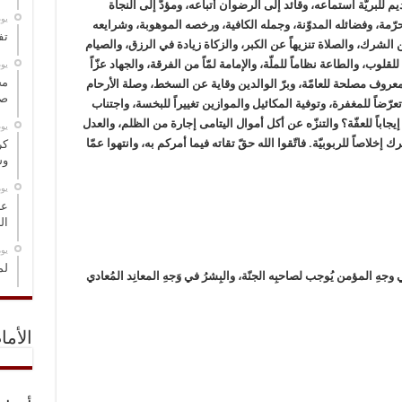
للبريّة استماعه، وقائد إلى الرضوان أتباعه، ومؤدّ إلى النجاة
‏ي
حرّمة، وفضائله المدوّنة، وجمله الكافية، ورخصه الموهوبة، وشرايعه
تف
من الشرك، والصلاة تنزيهاً عن الكبر، والزكاة زيادة في الرزق، والصيام
للقلوب، والطاعة نظاماً للملّة، والإمامة لمّاً من الفرقة، والجهاد عزّاً
‏ي
مخ
معروف مصلحة للعامّة، وبرّ الوالدين وقاية عن السخط، وصلة الأرحام
صو
تعرّضاً للمغفرة، وتوفية المكائيل والموازين تغييراً للبخسة، واجتناب
اباً للعفّة؟ والتنزّه عن أكل أموال اليتامى إجارة من الظلم، والعدل
‏ي
 إخلاصاً للربوبيّة. فاتّقوا الله حقّ تقاته فيما أمركم به، وانتهوا عمّا
كر
وس
‏ي
عل
ال
‏ي
لم
في وجهِ المؤمن يُوجب لصاحبِه الجنّة، والبِشرُ في وَجهِ المعانِد المُعادي
الأما