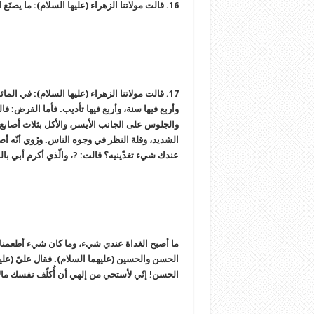
16. قالت مولاتنا الزهراء (عليها السلام): ما يصنَع الصائم بصيامِه إذا لم يصُن لسانه وسمعه وبصره وجوارحه.
17. قالت مولاتنا الزهراء (عليها السلام): في ا
وأربع فيها سنة، وأربع فيها تأديب. فأما الفرض: فا
والجلوس على الجانب الأيسر، والأكل بثلاث أصابع، 
الشديد، وقلة النظر في وجوه الناس. ورُوي أنّه أص
عندك شيء تغذّينيه؟ قالت: ?، والّذي أكرم أبي بالن
ما أصبح الغداة عندي شيء، وما كان شيء أطعمناه 
الحسن والحسين (عليهما السلام). فقال عليّ (عليه ا
الحسن! إنّي لأستحي من إلهي أن أُكلّف نفسك مال