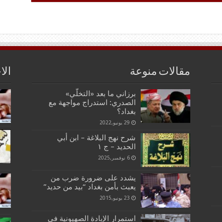
مقالات منوعة
الا
برزاني ما بعد «التخلّي»
الصدري: استدراج مواجهة مع
بغداد؟
29 يونيو,2022
شرح نهج البلاغة – ابن أبي
الحديد – ج ١
6 نوفمبر,2025
يشدد على ضرورة ضرب من
يعبث بأمن بغداد “بيد من حديد”
23 يونيو,2015
استمرار الإبادة الصهيونية في