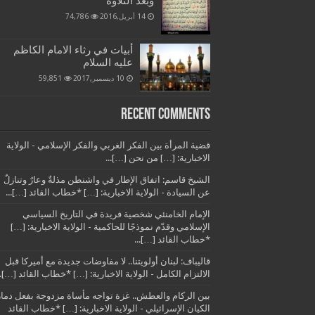
وبعد التلاوة
14 أبريل,2016
74,786
أبيات في رثاء الامام الكاظم
عليه السلام
10 ديسمبر,2017
59,851
Recent Comments
قضية المرأة بين الفكر الغربي والفكر الإسلامي - الولاية
الاخبارية: […] من نحن […]...
الشيخ قاسم: اتفاق الإطار في واشنطن مذلةٌ وعارٌ وتنازلٌ
عن السيادة - الولاية الاخبارية: […] *خطاب القائد […]...
الإمام الخامنئي شخصية فريدة في التاريخ السياسي
الإسلامي وقدّم نموذجًا للحاكمية - الولاية الاخبارية: […]
*خطاب القائد […]...
قاليباف: لبنان أولويتنا.. لا مفاوضات جديدة مع أميركا قبل
الالتزام الكامل - الولاية الاخبارية: […] *خطاب القائد […]..
بين الركام والعطش.. غزة تواجه مأساة مزدوجة بفعل دمار
الكيان الإسرائيلي - الولاية الاخبارية: […] *خطاب القائد