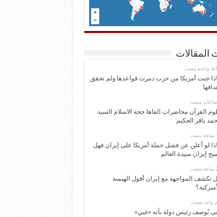
 المقالات
اعة واحدة مضت
ذا جنت أمريكا من حرب دمرت قواعدها ولم تحقق
دافها
وم القرآن محاضرات القاها حجة الاسلام السيد
مد باقر الحكيم
ذا لو أعلن عن فشل حملة أمريكا على إيران فهل
بح إيران سيدة العالم
 تكشف المواجهة مع إيران أفول الهيمنة
أميركية؟
وم واحد مضت
ى يُوصف رئيس دولة بأنه «غبي»