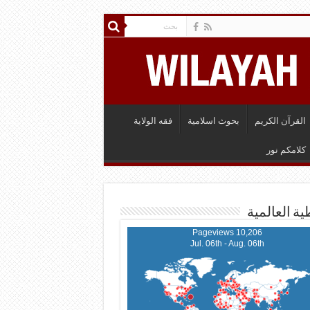
القرآن الكريم
بحوث اسلامية
فقه الولاية
كلامكم نور
ية العالمية
10,206 Pageviews
Jul. 06th - Aug. 06th