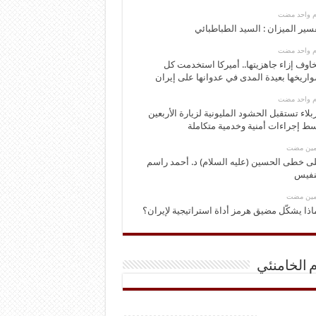
وم واحد مضت
سير الميزان : السيد الطباطبائي
وم واحد مضت
اوف إزاء جاهزيتها.. أميركا استخدمت كل
اريخها بعيدة المدى في عدوانها على إيران
وم واحد مضت
بلاء تستقبل الحشود المليونية لزيارة الأربعين
ط إجراءات أمنية وخدمية متكاملة
ومين مضت
ى خطى الحسين (عليه السلام) د. أحمد راسم
نفيس
ومين مضت
اذا يشكّل مضيق هرمز أداة استراتيجية لإيران؟
م الخامنئي